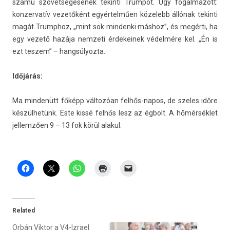
számú szövetségesének tekin­ti Trum­pot. Úgy fogal­mazott:
kon­zervatív vezetőként egyértelműen közelebb állónak tekin­ti
magát Trumphoz, „mint sok min­denki máshoz”, és megérti, ha
egy vezető hazája nem­zeti érdekeinek védelmére kel. „Én is
ezt tes­zem” – han­gsúlyoz­ta.
Időjárás:
Ma min­denütt főképp változóan felhős-napos, de szeles időre
készülhetünk. Este kissé felhős lesz az égbolt. A hőmérséklet
jel­lemző­en 9 – 13 fok körül al­akul.
Related
Orbán Viktor a V4-Izrael