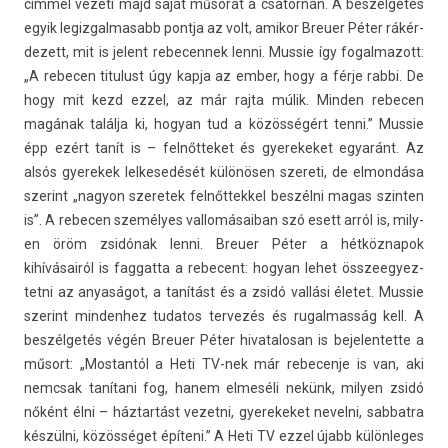
címmel vezeti majd saját műsorát a csator­nán. A beszélgetés
egyik legiz­galmasabb pontja az volt, amikor Breu­er Péter rákér­
dezett, mit is jelent re­becen­nek lenni. Mus­sie így fogal­mazott:
„A re­bec­en titulust úgy kapja az ember, hogy a férje rabbi. De
hogy mit kezd ezzel, az már rajta múlik. Mind­en re­bec­en
magának találja ki, hogyan tud a közösségért tenni.” Mus­sie
épp ezért tanít is – fel­nőtteket és gyerekeket egyaránt. Az
alsós gyerekek lel­kesedését különösen szereti, de el­mondása
szerint „nagyon szeretek fel­nőttek­kel beszélni magas szint­en
is”. A re­bec­en személyes val­lomásaiban szó esett arról is, mily­
en öröm zsidónak lenni. Breu­er Péter a hét­köznapok
kihívásairól is fag­gatta a re­be­cent: hogyan lehet összeegyez­
tetni az anyaságot, a tanítást és a zsidó vallási életet. Mus­sie
szerint min­denhez tudatos ter­vezés és rugal­masság kell. A
beszélgetés végén Breu­er Péter hivatalosan is be­jelen­tette a
műsort: „Mos­tantól a Heti TV-nek már re­becen­je is van, aki
nemcsak tanítani fog, hanem elmeséli nekünk, mily­en zsidó
nőként élni – háztartást vezet­ni, gyerekeket nevel­ni, sab­batra
készülni, közösséget építeni.” A Heti TV ezzel újabb külön­leges