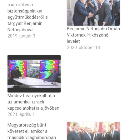
csúcsról és a
biztonságpolitikai
együttműködésről is
tárgyalt Benjamin
Benjamin Netanjahu Orbán
Netanjahuval
Viktornak írt köszönő
2019. január 3
levelet
2020. október 13
Mindez beárnyékolhatja
az amerikai-izraeli
kapcsolatokat is a jövőben
2021. április 1
Magyarország bűnt
követett el, amikor a
második világháborúban