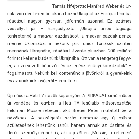
Tamás kifej­tette: Man­fred Weber és Ur­
sula von der Leyen be akar­ja hozni Uk­rajnát az Európai Unióba,
ráadásul nagyon gyor­san, jóformán azonn­al. Ez számos
veszéllyel jár – han­gsúlyoz­ta. „Uk­rajna uniós tagsága
tönkretenné a magyar gaz­daságot, a magyar gazdák pénze
menne Uk­rajnába, a nekünk járó uniós források szintén
mennének Uk­rajnába, ráadásul évente pluszban 200 milliárd
forin­tot kel­lene küldenünk Uk­rajnába. Ott van a re­ngeteg fegyv­
er, a szer­vezett bűnözés és az egészségügyi kockázatok” –
fogal­mazott. Nekünk kell döntenünk a jövőnkről, a gyerekeink
és az unokáink jövőjéről – em­el­te ki.
Új műsor a Heti TV nézők képernyőin. A PIR­KADAT című műsor
új vendége és egyb­en a Heti TV legújabb műsor­vezetője
Feldman Mus­sie re­bec­en, akit Breu­er Péter mutatott be a
nézőknek. A beszélgetés során nemcsak egy új műsor
születésének lehet­tünk tanúi, hanem annak az őszin­te és
derűs személyiségnek is, aki a jövőben „Mus­sie, a re­bec­en”