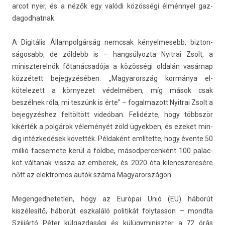
arcot nyer, és a nézők egy valódi közösségi élménnyel gaz­
dagod­hatnak.
A Digitális Állam­polgár­ság nemcsak kényel­mesebb, bi­zton­
ságosabb, de zöldebb is – han­gsúlyoz­ta Nyit­rai Zsolt, a
miniszterel­nök főtanácsadója a közösségi oldalán vasárnap
közzétett be­jegyzéséb­en. „Magyarország kormánya el­
kötelezett a kör­nyezet védelmében, míg mások csak
beszélnek róla, mi teszünk is érte” – fogal­mazott Nyit­rai Zsolt a
be­jegyzés­hez feltöltött videóban. Felidézte, hogy többször
kikérték a polgárok véleményét zöld ügyekb­en, és ezeket min­
dig intézkedések követték. Példaként említette, hogy évente 50
millió fac­semete kerül a földbe, másod­percen­ként 100 palac­
kot vál­tanak vissza az em­berek, és 2020 óta kilencszeresére
nőtt az elektromos autók száma Magyarországon.
Megen­gedhetetl­en, hogy az Európai Unió (EU) háborút
kiszélesítő, háborút eszkaláló politikát folytas­son – mondta
Szijjártó Péter kül­gazdasági és külügyminiszt­er a 72 órás