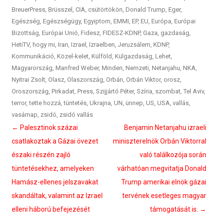
BreuerPress
,
Brüsszel
,
CIA
,
csütörtökön
,
Donald Trump
,
Eger
,
Egészség
,
Egészségügy
,
Egyiptom
,
EMMI
,
EP
,
EU
,
Európa
,
Európai
Bizottság
,
Európai Unió
,
Fidesz
,
FIDESZ-KDNP
,
Gaza
,
gazdaság
,
HetiTV
,
hogy mi
,
Iran
,
Izrael
,
Izraelben
,
Jeruzsálem
,
KDNP
,
Kommunikáció
,
Közel-kelet
,
Külföld
,
Külgazdaság
,
Lehet
,
Magyarország
,
Manfred Weber
,
Minden
,
Nemzeti
,
Netanjahu
,
NKA
,
Nyitrai Zsolt
,
Olasz
,
Olaszország
,
Orbán
,
Orbán Viktor
,
orosz
,
Oroszország
,
Pirkadat
,
Press
,
Szijjártó Péter
,
Szíria
,
szombat
,
Tel Aviv
,
terror
,
tette hozzá
,
tüntetés
,
Ukrajna
,
UN
,
ünnep
,
US
,
USA
,
vallás
,
vasárnap
,
zsidó
,
zsidó vallás
Bejegyzés
←
Palesztinok százai
Benjamin Netanjahu izraeli
navigáció
csatlakoztak a Gázai övezet
miniszterelnök Orbán Viktorral
északi részén zajló
való találkozója során
tüntetésekhez, amelyeken
várhatóan megvitatja Donald
Hamász-ellenes jelszavakat
Trump amerikai elnök gázai
skandáltak, valamint az Izrael
tervének esetleges magyar
elleni háború befejezését
támogatását is.
→