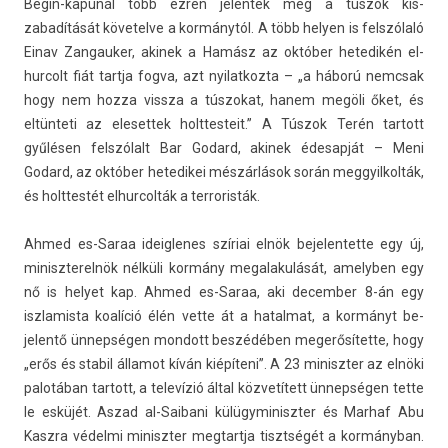
Begin-kapunál több ezren jelen­tek meg a túszok kis­
zabadítását követel­ve a kormánytól. A több hely­en is felszólaló
Einav Zan­gauk­er, akinek a Hamász az október hetedikén el­
hurcolt fiát tartja fogva, azt nyilat­kozta – „a háború nemcsak
hogy nem hozza vissza a tús­zokat, hanem megöli őket, és
eltünteti az eleset­tek holttes­teit.” A Túszok Terén tar­tott
gyűlésen felszólalt Bar Godard, akinek éde­sap­ját – Meni
Godard, az október hetedikei mészárlások során meg­gyil­kolták,
és holttes­tét el­hurcol­ták a ter­roris­ták.
Ahmed es-Saraa ideig­lenes szíriai elnök be­jelen­tette egy új,
miniszterel­nök nélküli kormány megalakulását, amelyb­en egy
nő is helyet kap. Ahmed es-Saraa, aki de­cemb­er 8-án egy
iszlamis­ta koalíció élén vette át a hatal­mat, a kormányt be­
jelentő ünnepségen mon­dott beszédében megerősítette, hogy
„erős és stabil államot kíván kiépíteni”. A 23 miniszt­er az elnöki
palotában tar­tott, a televízió által közvetített ünnepségen tette
le esküjét. Aszad al-Saibani külügyminiszt­er és Mar­haf Abu
Kaszra védelmi miniszt­er meg­tartja tisztségét a kormányban.