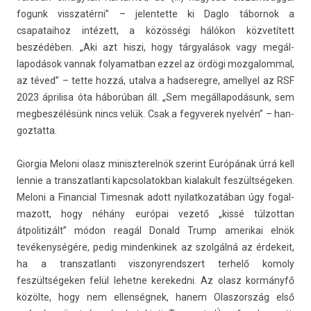
fogunk visszatér­ni” – jelen­tette ki Daglo tábor­nok a
csapataihoz intézett, a közösségi hálókon közvetített
beszédében. „Aki azt hiszi, hogy tárgyalások vagy megál­
lapodások van­nak folyamat­ban ezzel az ördögi moz­galomm­al,
az téved” – tette hozzá, utal­va a had­sereg­re, amel­lyel az RSF
2023 áprilisa óta háborúban áll. „Sem megál­lapodásunk, sem
meg­beszélésünk nincs velük. Csak a fegyverek nyelvén” – han­
goz­tatta.
Gior­gia Meloni olasz miniszterel­nök szerint Európának úrrá kell
len­nie a trans­zat­lanti kapcsolatok­ban kialakult feszültségeken.
Meloni a Fin­an­ci­al Times­nak adott nyilat­kozatában úgy fogal­
mazott, hogy néhány európai vezető „kissé túl­zottan
átpolitizált” módon reagál Donald Trump amerikai elnök
tevékenységére, pedig min­denkinek az szolgálná az érdekeit,
ha a trans­zat­lanti vis­zonyrendszert ter­helő komo­ly
feszültségeken felül lehet­ne kereked­ni. Az olasz kormányfő
közölte, hogy nem el­lenség­nek, hanem Olas­zország első