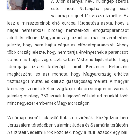
A „Cion szárnya” nevű különgép szer­da
este indul, Netan­jahu pedig csak
vasárnap re­ggel tér vissza Iz­rael­be. Ez
lesz a miniszterel­nök első európai látogatása azóta, hogy a
hágai nem­zetközi bíróság nem­zetközi el­fogatóparancsot
adott ki el­lene. Magyarország azon­ban már novem­berb­en
jelez­te, hogy nem hajtja végre az el­fogatóparancsot. Ahogy
több ország jelez­te, hogy nem tartja érvényes­nek a para­ncsot,
és nem is hajtja végre azt, Orbán Vik­tor is kijelen­tette, hogy
támogat­ja iz­raeli kollégáját, amit Be­njamin Netan­jahu
megköszönt, és azt mondta, hogy Magyarország erkölcsi
tisztaságot mutat, és kiáll az igazságosság mel­lett. A magyar
kormány szerint a két ország kapcsolatai csúcspon­ton van­nak,
jelen­leg min­tegy 250 iz­raeli tulaj­donú vál­lalat ad munkát több
mint négyez­er em­ber­nek Magyarországon.
Vasárnap ismét aktiválódtak a szirénák Közép-Izraelben,
Jeruz­sálem térségében valamint Júdea és Szamária területén.
Az Iz­raeli Védelmi Erők közölték, hogy a húti lázadók egy bal­