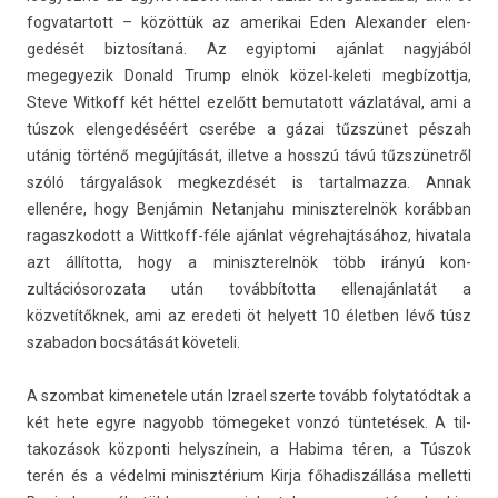
fog­vatar­tott – közöttük az amerikai Eden Al­exand­er elen­
gedését bi­ztosítaná. Az egyip­tomi ajánlat nagyjából
megegyezik Donald Trump elnök közel-keleti meg­bízottja,
Steve Wit­koff két héttel ezelőtt be­mutatott vázlatával, ami a
túszok elen­gedéséért cserébe a gázai tűzszünet pészah
utánig történő megújítását, il­let­ve a hosszú távú tűzszünetről
szóló tárgyalások meg­kezdését is tar­talmaz­za. Annak
ellenére, hogy Benjámin Netan­jahu miniszterel­nök korábban
ragaszkodott a Wittkoff-féle ajánlat vég­rehaj­tásához, hivatala
azt állította, hogy a miniszterel­nök több irányú kon­
zultációsorozata után továbbította el­lenaján­latát a
közvetítőknek, ami az eredeti öt helyett 10 életb­en lévő túsz
szabadon bocsátását követeli.
A szom­bat kimenetele után Iz­rael szer­te tovább folytatód­tak a
két hete egyre nagyobb tömegeket vonzó tüntetések. A til­
takozások köz­ponti helys­zínein, a Habima téren, a Túszok
terén és a védelmi minisztérium Kirja főhadis­zállása mel­letti