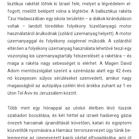
lisztikus rakétát lőttek ki Iz­rael felé, melyet a légvédelem el­
fogott, mielőtt belépett volna a légtérbe. A bal­lisztikus rakéta
Tzur Hadasszában egy is­kola területén – a diákok kiránduláson
vol­tak – lan­dolt töredékei folyékony tüzelőanyagú motor
használatáról árul­kodnak (szilárd üzemanyag helyett). A motor
üzemanyagg­al és folyékony oxigénnel működik. A szilárdtól
eltérően a folyékony üzemanyag használata lehetővé teszi egy
vis­zonylag kis üzemanyag­tartá­ly felszerelését a rakétára – és
maga a rakéta nagy sebes­séget is elérhet. A Magen David
Adom mentőszolgálat szerint a szirénázás alatt egy 42 éves
nő közepes­en súlyos sérüléseket szen­vedett, amikor nagy
magas­ságból az autópálya szélén lévő árokba zuhant az 1-es
úton Tel Aviv és Jeruz­sálem között.
Több mint egy hónapp­al az utolsó életb­en lévő túszok
szabadon bocsátása, és két héttel az iz­raeli had­sereg gázai
övezeti har­cainak újrain­dítását követően, katari és egyip­tomi
közvetítők nyomására a Hamász ter­rorszer­vezet úgy tűnik be­
leegyez­ne az úgynevezett kairói vázlat el­fogadásába, ami öt