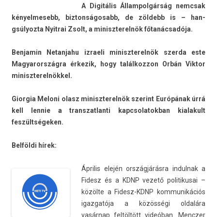
A Digitális Állam­polgár­ság nemcsak
kényel­mesebb, bi­zton­ságosabb, de zöldebb is – han­
gsúlyoz­ta Nyit­rai Zsolt, a miniszterel­nök főtanácsadója.
Be­njamin Netan­jahu iz­raeli miniszterel­nök szer­da este
Magyarország­ra érkezik, hogy talál­kozzon Orbán Vik­tor
miniszterel­nökkel.
Gior­gia Meloni olasz miniszterel­nök szerint Európának úrrá
kell len­nie a trans­zat­lanti kapcsolatok­ban kialakult
feszültségeken.
Belföldi hírek:
Április elején országjárásra in­dul­nak a
Fidesz és a KDNP vezető politikusai –
közölte a Fidesz-KDNP kom­munikációs
igaz­gatója a közösségi oldalára
vasárnap feltöltött videóban. Mencz­er