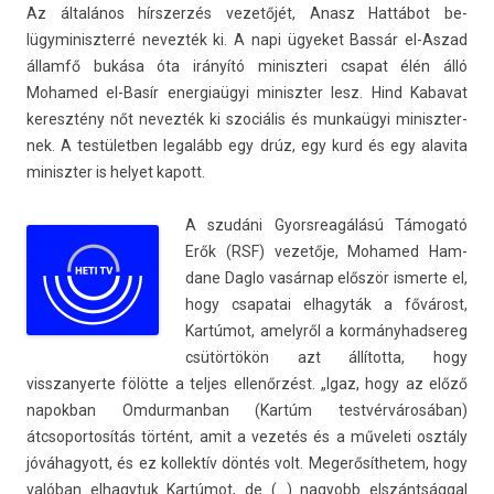
Az általános hírszer­zés vezetőjét, Anasz Hattábot be­
lügyminiszterré nevez­ték ki. A napi ügyeket Bassár el-Aszad
államfő bukása óta irányító miniszteri csapat élén álló
Mohamed el-Basír en­er­giaügyi miniszt­er lesz. Hind Kabavat
keresztény nőt nevez­ték ki szociális és munkaügyi miniszter­
nek. A tes­tületb­en legalább egy drúz, egy kurd és egy al­avita
miniszt­er is helyet kapott.
A szudáni Gyorsreagálású Támogató
Erők (RSF) vezetője, Mohamed Ham­
dane Daglo vasárnap először is­merte el,
hogy csapatai el­hagyták a fővárost,
Kartúmot, amelyről a kor­mányhad­sereg
csütörtökön azt állította, hogy
visszanyer­te fölötte a tel­jes ellenőrzést. „Igaz, hogy az előző
napok­ban Om­durman­ban (Kartúm testvérvárosában)
átcsopor­tosítás történt, amit a vezetés és a műveleti osztály
jóváhagyott, és ez kol­lektív döntés volt. Megerősít­hetem, hogy
valóban el­hagytuk Kartúmot, de (…) nagyobb elszántsággal