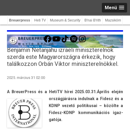
Menü
Breuerpress
Heti TV
Museum & Security
B'nai B'rith
Mazsiköm
Facebook
YouTube
TikTok
Spotify
Instagram
Benjamin Netanjahu izraeli miniszterelnök
szerda este Magyarországra érkezik, hogy
találkozzon Orbán Viktor miniszterelnökkel.
2025. március 31 02:00
A BreuerPress és a HetiTV hírei 2025.03.31.
Április elején
országjárásra in­dul­nak a Fidesz és a
KDNP vezető politikusai – közölte a
Fidesz-KDNP kom­munikációs igaz­
gatója.