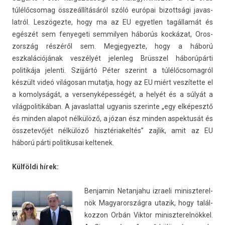
túlélőc­somag összeállításáról szóló európai bi­zottsági javas­
latról. Leszögezte, hogy ma az EU egyetl­en tagállamát és
egészét sem fenyegeti sem­mily­en háborús kockázat, Oros­
zország részéről sem. Meg­jegyez­te, hogy a háború
eszkalációjának veszélyét jelen­leg Brüsszel háborúpárti
politikája jelen­ti. Szijjártó Péter szerint a túlélőc­somag­ról
készült videó világosan mutat­ja, hogy az EU miért veszítette el
a komolyságát, a ver­senyképes­ségét, a helyét és a súlyát a
világ­politikában. A javas­latt­al ugyanis szerin­te „egy elképesztő
és mind­en al­apot nélkülöző, a józan ész mind­en as­pek­tusát és
összetevőjét nélkülöző hisztériakel­tés” zaj­lik, amit az EU
háború párti politikusai kel­tenek.
Külföldi hírek:
Be­njamin Netan­jahu iz­raeli miniszterel­
nök Magyarország­ra utazik, hogy talál­
kozzon Orbán Vik­tor miniszterel­nökkel.