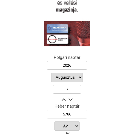
Polgári naptár
Héber naptár
אב