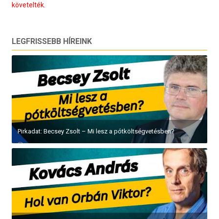
követelték.
LEGFRISSEBB HÍREINK
Pirkadat: Becsey Zsolt – Mi lesz a pótköltségvetésben?