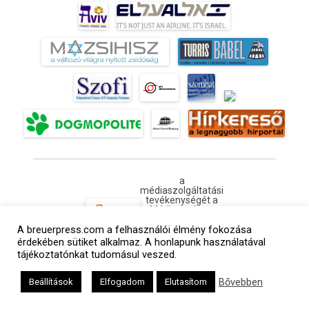
a
médiaszolgáltatási
tevékenységét a
Médiatanács a
Médiatanács
A breuerpress.com a felhasználói élmény fokozása
Támogatási
Programja
érdekében sütiket alkalmaz. A honlapunk használatával
keretében
tájékoztatónkat tudomásul veszed.
támogatja
Kapcsolat
Adatvédelem
Impresszum
Hirdetési árlista
Bővebben
Beállítások
Elfogadom
Elutasítom