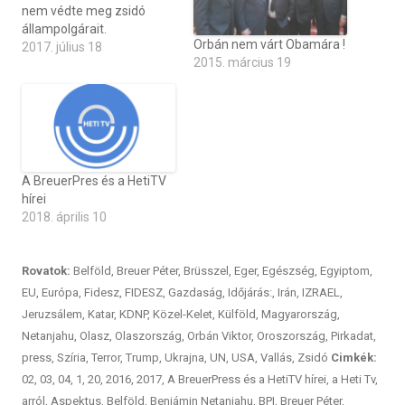
nem védte meg zsidó
állampolgárait.
Orbán nem várt Obamára !
2017. július 18
2015. március 19
A BreuerPres és a HetiTV
hírei
2018. április 10
Rovatok:
Belföld
,
Breuer Péter
,
Brüsszel
,
Eger
,
Egészség
,
Egyiptom
,
EU
,
Európa
,
Fidesz
,
FIDESZ
,
Gazdaság
,
Időjárás:
,
Irán
,
IZRAEL
,
Jeruzsálem
,
Katar
,
KDNP
,
Közel-Kelet
,
Külföld
,
Magyarország
,
Netanjahu
,
Olasz
,
Olaszország
,
Orbán Viktor
,
Oroszország
,
Pirkadat
,
press
,
Szíria
,
Terror
,
Trump
,
Ukrajna
,
UN
,
USA
,
Vallás
,
Zsidó
Cimkék:
02
,
03
,
04
,
1
,
20
,
2016
,
2017
,
A BreuerPress és a HetiTV hírei
,
a Heti Tv
,
arról
,
Aspektus
,
Belföld
,
Benjámin Netanjahu
,
BPI
,
Breuer Péter
,