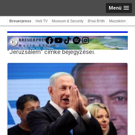
Menü
Breuerpress
Heti TV
Museum & Security
B'nai B'rith
Mazsiköm
Facebook
YouTube
TikTok
Spotify
Instagram
“Jeruzsálem”
címke bejegyzései.