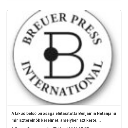
A Likud belső bírósága elutasította Benjamin Netanjahu
miniszterelnök kérelmét, amelyben azt kérte,...