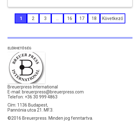
Bejegyzések
1
2
3
…
16
17
18
Következő
lapozása
ELÉRHETŐSÉG
Breuerpress International
E-mail:
breuerpress@breuerpress.com
Telefon: +36 30 999 4863
Cím: 1136 Budapest,
Pannónia utca 21. MF.3.
©2016 Breuerpress. Minden jog fenntartva.