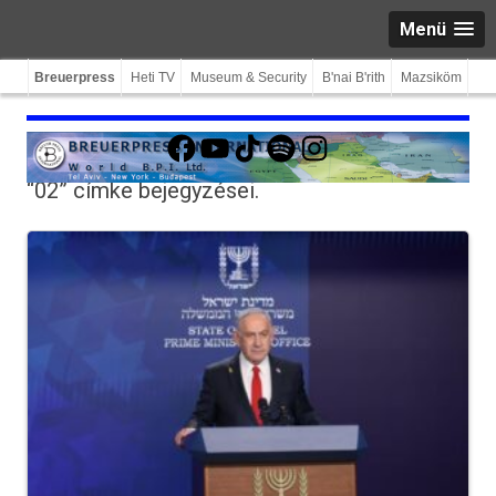
Menü
Breuerpress
Heti TV
Museum & Security
B'nai B'rith
Mazsiköm
Facebook
YouTube
TikTok
Spotify
Instagram
“02”
címke bejegyzései.