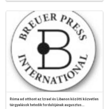
Róma ad otthont az Izrael és Libanon közötti közvetlen
tárgyalások hetedik fordulójának augusztus...