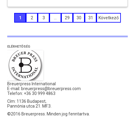
Bejegyzések
1
2
3
…
29
30
31
Következő
lapozása
ELÉRHETŐSÉG
Breuerpress International
E-mail:
breuerpress@breuerpress.com
Telefon: +36 30 999 4863
Cím: 1136 Budapest,
Pannónia utca 21. MF.3.
©2016 Breuerpress. Minden jog fenntartva.