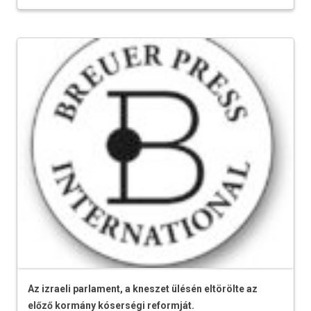
Az izraeli parlament, a kneszet ülésén eltörölte az
előző kormány kóserségi reformját.