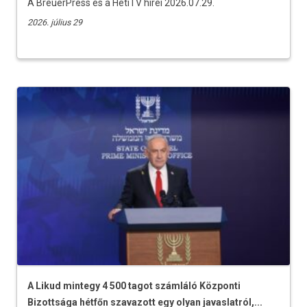
A BreuerPress és a HetiTV hírei 2026.07.29.
2026. július 29
A Likud mintegy 4 500 tagot számláló Központi
Bizottsága hétfőn szavazott egy olyan javaslatról,...