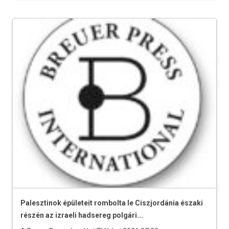
Palesztinok épületeit rombolta le Ciszjordánia északi
részén az izraeli hadsereg polgári...