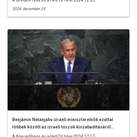
A BreuerPress és a HetiTV hírei 2024.12.25.
2024. december 25
Benjámin Netanjahu izraeli miniszterelnök ezúttal
többek között az izraeli túszok kiszabadításáról...
A BreuerPress és a HetiTV hírei 2024.12.17.