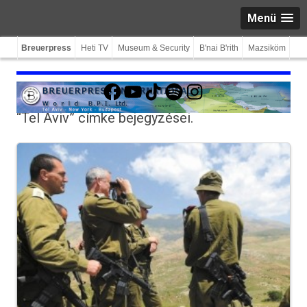
Menü
Breuerpress
Heti TV
Museum & Security
B'nai B'rith
Mazsiköm
Facebook
YouTube
TikTok
Spotify
Instagram
“Tel Aviv”
címke bejegyzései.