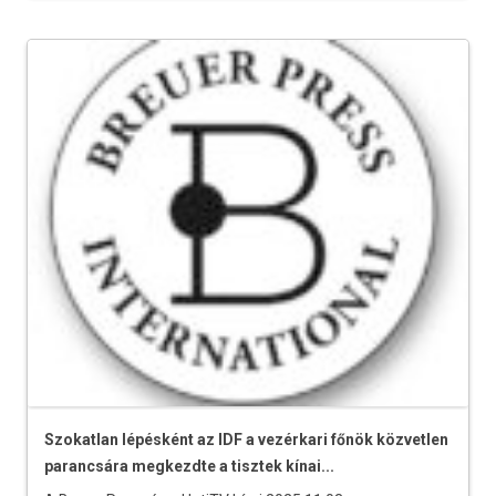
Szokatlan lépésként az IDF a vezérkari főnök közvetlen
parancsára megkezdte a tisztek kínai...