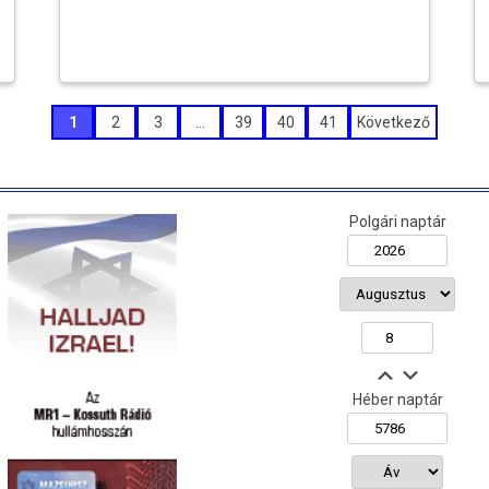
1
2
3
…
39
40
41
Következő
Polgári naptár
Héber naptár