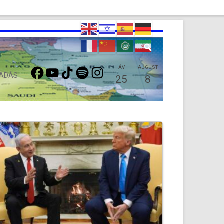
FACEBOOK
YOUTUBE
TIKTOK
SPOTIFY
INSTAGRAM
ÁV
AUGUST
 ADÁS
25
8