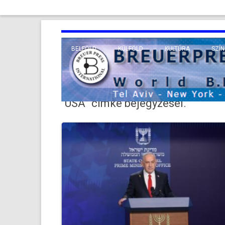
BELFÖLD
KÜLFÖLD
KULTÚRA
SZÍN
EURÓPA
TUDO
VALLÁS
KÖZEL-KELET
“USA”
címke bejegyzései.
TÁVOL-KELET
TENGERENTÚL