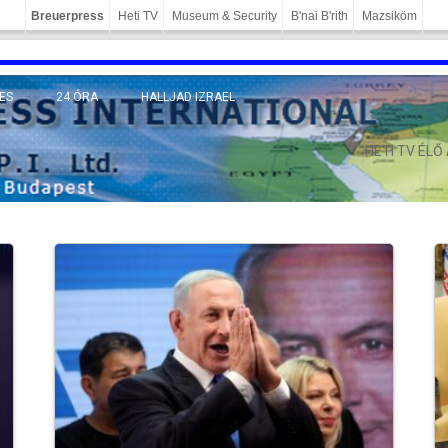
Breuerpress
Heti TV
Museum & Security
B'nai B'rith
Mazsiköm
ES
24 ÓRA
HALLJAD IZRAEL
MÁNY
HETI TV ÉLŐ