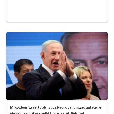
Miközben Izrael több nyugat-európai országgal egyre
élesebb politikai konfliktusba kerül, Belgrád...