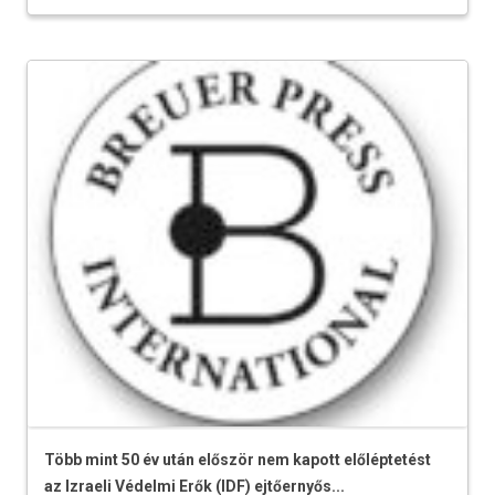
Több mint 50 év után először nem kapott előléptetést
az Izraeli Védelmi Erők (IDF) ejtőernyős...