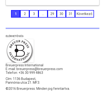
Bejegyzések
1
2
3
…
29
30
31
Következő
lapozása
ELÉRHETŐSÉG
Breuerpress International
E-mail:
breuerpress@breuerpress.com
Telefon: +36 30 999 4863
Cím: 1136 Budapest,
Pannónia utca 21. MF.3.
©2016 Breuerpress. Minden jog fenntartva.