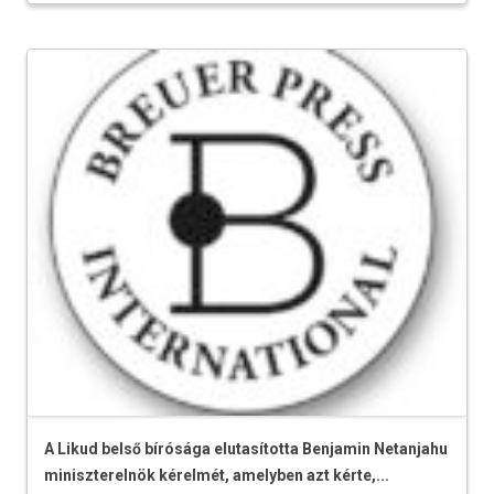
A Likud belső bírósága elutasította Benjamin Netanjahu
miniszterelnök kérelmét, amelyben azt kérte,...