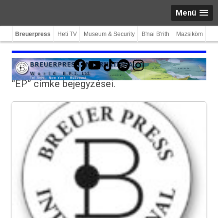
Menü
Breuerpress
Heti TV
Museum & Security
B'nai B'rith
Mazsiköm
Facebook
YouTube
TikTok
Spotify
Instagram
“EP”
címke bejegyzései.