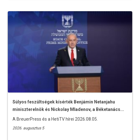
Súlyos feszültségek kísérték Benjámin Netanjahu
miniszterelnök és Nickolay Mladenov, a Béketanács...
A BreuerPress és a HetiTV hírei 2026.08.05.
2026. augusztus 5