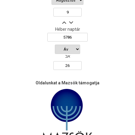
Héber naptár
אב
Oldalunkat a Mazsök támogatja