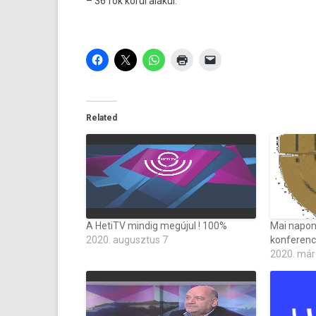
– 36 fok körül al­akul.
Related
A HetiTV mindig megújul ! 100%
Mai napon 
2020. augusztus 7
konferenc
2020. már