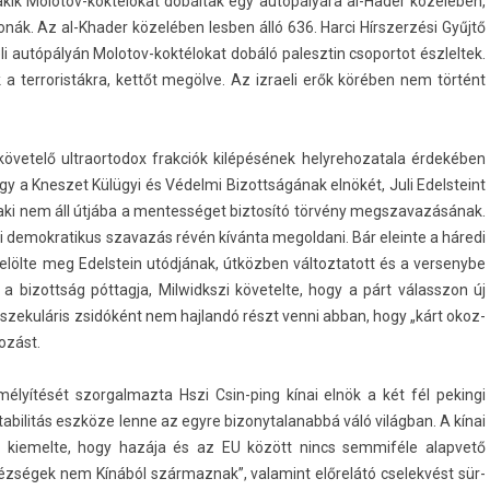
t, akik Molotov-koktélokat dobáltak egy autópályára al-Hader közelében,
atonák. Az al-Khader közelében lesb­en álló 636. Harci Hírszer­zési Gyűjtő
i autópályán Molotov-koktélokat dobáló palesztin csopor­tot észlel­tek.
 a ter­roris­tákra, kettőt megölve. Az iz­raeli erők körében nem történt
 követelő ultraor­todox frak­ciók kilépésének helyrehozatala érdekében
y a Knes­zet Külügyi és Védelmi Bi­zottságának elnökét, Juli Edelsteint
t, aki nem áll útjába a men­tességet bi­ztosító törvény megszavazásának.
li de­mok­ratikus szavazás révén kívánta megol­dani. Bár elein­te a háredi
t jelölte meg Edelstein utódjának, útközben vál­toztatott és a ver­senybe
a bi­zottság pót­tagja, Mil­widkszi követel­te, hogy a párt válasszon új
 szekuláris zsidóként nem haj­landó részt venni abban, hogy „kárt okoz­
rozást.
lyítését szor­galmaz­ta Hszi Csin-ping kínai elnök a két fél pekin­gi
abilitás eszköze lenne az egyre bi­zonytalanabbá váló világban. A kínai
i kiemel­te, hogy hazája és az EU között nincs sem­miféle al­ap­vető
hézségek nem Kínából szár­maznak”, valamint előrelátó cselek­vést sür­