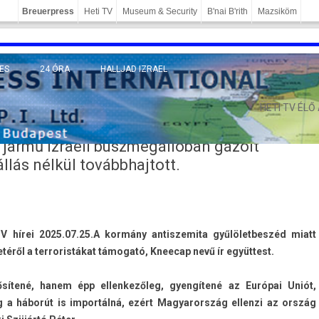
Breuerpress
Heti TV
Museum & Security
B'nai B'rith
Mazsiköm
ES
24 ÓRA
HALLJAD IZRAEL
MÁNY
HETI TV ÉLŐ
 jármű izraeli buszmegállóban gázolt
lás nélkül továbbhajtott.
 hírei 2025.07.25.
A kormány anti­szemita gyűlölet­beszéd miatt
téről a ter­roris­tákat támogató, Kneecap nevű ír együttest.
ősítené, hanem épp el­lenkezőleg, gyengítené az Európai Uniót,
a háborút is im­por­tálná, ezért Magyarország el­lenzi az ország