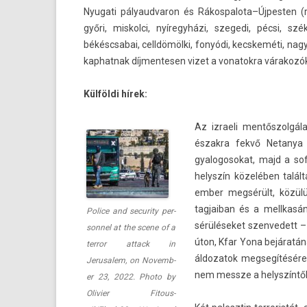
Nyugati pályaud­varon és Rákos­palota–Új­pest­en (
győri, mis­kol­ci, nyíregyházi, szegedi, pécsi, sz
békéscsabai, celldömölki, fonyódi, kecskeméti, nagy
kap­hatnak díj­mentes­en vizet a vonatok­ra várakozó
Külföldi hírek:
Az iz­raeli mentőszolgál
észak­ra fekvő Netanya
gyalogosokat, majd a sofő
helys­zín közelében talá
ember megsérült, közülü
tagjaiban és a mellkasá
Police and secur­ity per­
sérüléseket szen­vedett –
son­nel at the scene of a
úton, Kfar Yona bejáratáná
ter­ror at­tack in
áldozatok meg­segítésére.
Jerusalem, on Novemb­
nem messze a helys­zíntől 
er 23, 2022. Photo by
Olivi­er Fitous­