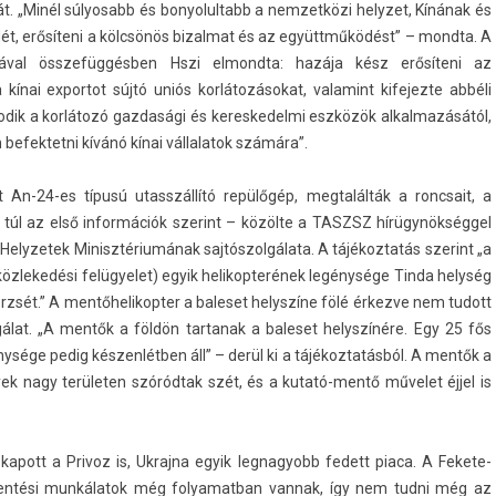
át. „Minél súlyosabb és bonyolul­tabb a nem­zetközi helyzet, Kínának és
dét, erősíteni a kölcsönös bi­zal­mat és az együttműködést” – mondta. A
n­ciáv­al összefüggésben Hszi el­mondta: hazája kész erősíteni az
ínai ex­por­tot sújtó uniós korlátozásokat, valamint kifejez­te abbéli
kodik a korlátozó gaz­dasági és keres­kedel­mi eszközök al­kal­mazásától,
e­fek­tetni kívánó kínai vál­lalatok számára”.
An-24-es típusú utasszál­lító repülőgép, meg­talál­ták a roncsait, a
 túl az első in­for­mációk szerint – közölte a TASZSZ hírügynökséggel
Helyzetek Minisztériumának sajtószolgálata. A tájékoz­tatás szerint „a
 köz­lekedési felügyelet) egyik helikop­terének legénysége Tinda helység
rzsét.” A men­tőhelikopt­er a baleset helys­zíne fölé érkez­ve nem tudott
gálat. „A mentők a földön tar­tanak a baleset helys­zínére. Egy 25 fős
nysége pedig készenlétben áll” – derül ki a tájékoz­tatás­ból. A mentők a
yek nagy területen szóródtak szét, és a kutató-mentő művelet éjjel is
pott a Privoz is, Uk­rajna egyik leg­nagyobb fedett piaca. A Fekete-
mentési munkálatok még folyamat­ban van­nak, így nem tudni még az