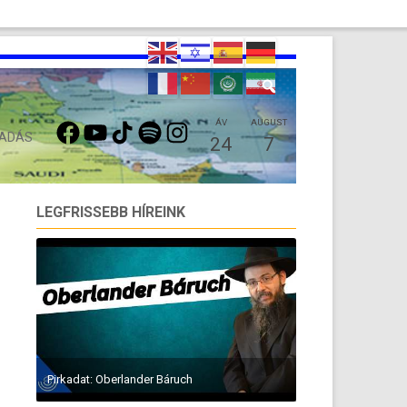
FACEBOOK
YOUTUBE
TIKTOK
SPOTIFY
INSTAGRAM
ÁV
AUGUST
 ADÁS
24
7
LEGFRISSEBB HÍREINK
Pirkadat: Oberlander Báruch