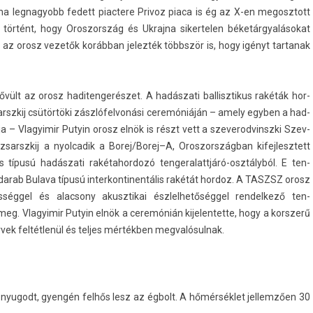
ajna leg­nagyobb fedett piac­tere Privoz piaca is ég az X-en megosztott
történt, hogy Oros­zország és Uk­rajna siker­tel­en béketárgyalásokat
ni, az orosz vezetők korábban jelez­ték többször is, hogy igényt tar­tanak
vült az orosz haditen­gerés­zet. A hadászati bal­lisztikus rakéták hor­
szkij csütörtöki zászlófel­vonási ceremóniáján – amely egyb­en a had­
l­ja – Vlagyimir Putyin orosz elnök is részt vett a szeverod­vinszki Szev­
arszkij a nyol­cadik a Borej/Borej–A, Oros­zország­ban kifej­lesztett
 típusú hadászati rakétahor­dozó tengeralattjáró-osztályból. E ten­
darab Bulava típusú in­ter­kontinen­tális rakétát hor­doz. A TASZSZ orosz
ggel és al­ac­sony akusztikai észlel­hetőség­gel re­ndel­kező ten­
eg. Vlagyimir Putyin elnök a ceremónián kijelen­tette, hogy a korsz­erű
­vek feltétlenül és tel­jes mértékben meg­valósul­nak.
nyugodt, gyengén felhős lesz az égbolt. A hőmérséklet jel­lemző­en 30