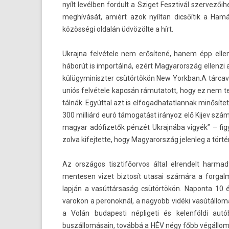
nyílt levélben for­dult a Sziget Fesztivál szer­vező
meghívását, amiért azok nyíltan dicsőítik a Hamá
közösségi oldalán üdvözölte a hírt.
Uk­rajna felvétele nem erősítené, hanem épp el­l
háborút is im­por­tálná, ezért Magyarország el­lenzi 
külügyminiszt­er csütörtökön New Yorkban­.A tár­cave
uniós felvétele kapcsán rámutatott, hogy ez nem te
tálnák. Egyúttal azt is el­fogad­hatat­lannak minősíte
300 milliárd euró támogatást irányoz elő Kijev számá
magyar adófizetők pénzét Uk­rajnába vigyék” – fig
zolva kifej­tette, hogy Magyarország jelen­leg a tör
Az országos tisztifőor­vos által el­rendelt har­m
mentes­en vizet bi­ztosít utasai számára a for­g
lapján a vasúttársaság csütörtökön. Napon­ta 10 é
varokon a per­onok­nál, a nagyobb vidéki vasútállom
a Volán budapes­ti nép­ligeti és kelen­földi a
buszállomásain, továbbá a HÉV négy főbb végállomásán.