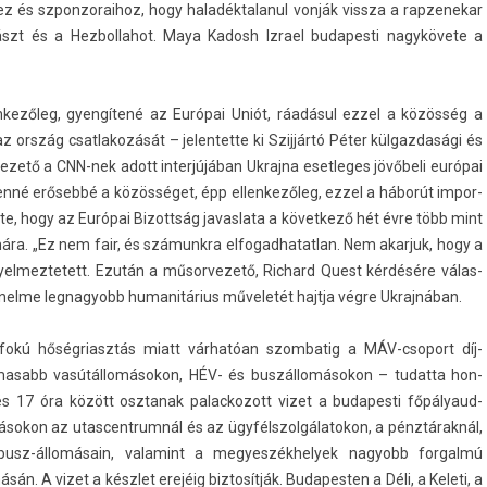
ihez és szpon­zoraihoz, hogy haladék­talanul vonják vissza a rap­zenekar
szt és a Hez­bollahot. Maya Kadosh Iz­rael budapes­ti nagykövete a
enkezőleg, gyengítené az Európai Uniót, ráadásul ezzel a közösség a
az ország csat­lakozását – jelen­tette ki Szijjártó Péter kül­gazdasági és
zető a CNN-nek adott in­ter­jújában Uk­rajna eset­leges jövőbeli európai
nné erősebbé a közösséget, épp el­lenkezőleg, ezzel a háborút im­por­
tte, hogy az Európai Bi­zottság javas­lata a követ­kező hét évre több mint
ra. „Ez nem fair, és számunkra el­fogad­hatat­lan. Nem akar­juk, hogy a
yel­meztetett. Ezután a műsor­vezető, Ric­hard Quest kérdésére válas­
ténelme leg­nagyobb humanitárius műveletét hajtja végre Uk­rajnában.
adfokú hőség­riasztás miatt várhatóan szom­batig a MÁV-csoport díj­
almasabb vasútállomásokon, HÉV- és buszállomásokon – tudat­ta hon­
s 17 óra között osztanak palac­kozott vizet a budapes­ti főpályaud­
ásokon az utas­centrum­nál és az ügyfélszol­gálatokon, a pénztáraknál,
utóbusz-állomásain, valamint a megyes­zékhelyek nagyobb for­galmú
 A vizet a készlet erejéig bi­ztosít­ják. Budapest­en a Déli, a Keleti, a