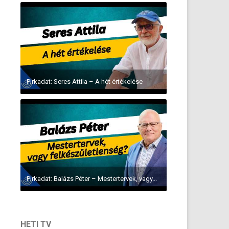
Pirkadat: Seres Attila – A hét értékelése
Pirkadat: Balázs Péter – Mestertervek, vagy...
HETI TV