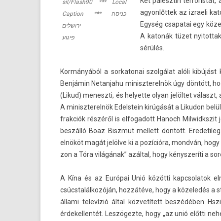
Két palesztin ter­roris­tá
sil/Flash90 *** Local
agyon­lőttek az iz­raeli k
Cap­tion *** כניסה
Egység csapatai egy közel
ירושלים
A katonák tüzet nyitot­tak
פיגוע
sérülés.
Kormányából a sor­katonai szolgálat alóli kibújást
Benjámin Netan­jahu miniszterel­nök úgy döntött, hog
(Likud) meneszti, és helyet­te olyan jelöltet válasz
A miniszterel­nök Edelstein kirúgását a Li­kudon belü
frak­ciók részéről is el­fogadott Han­och Mil­widkszi
beszálló Boaz Bi­szmut mel­lett döntött. Eredetileg 
elnököt magát jelölve ki a pozícióra, mondván, hogy
zon a Tóra világának” azáltal, hogy kénys­zeríti a so
A Kína és az Európai Unió közötti kapcsolatok elmé
csúcstalálkozóján, hozzátéve, hogy a közeledés a st
állami televízió által közvetített beszédében Hsz
érdekel­lentét. Leszögezte, hogy „az unió előtti ne