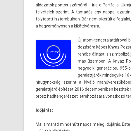
áldozatok pon­tos számáról – írja a Portfolio. Uk­r
felvételek szerint. A támadás egy napp­al azután 
folytatott Isztam­bulban. Bár nem sikerült el­foglal­
a hagyományosan a kikötővárosra.
Új atom-tengeralattjáróval bő
dozására képes Knyaz Poz­sar
rendbe állítást is szim­bolizá
mas üzemb­en. A Knyaz Poz­s
negyedik generációs, 955-ös
geralattjárók min­degyike 16 
hírügynökség szerint a kiváló manőverezőképessé
geralattjáró építését 2016 de­cem­beréb­en kezdték m
orosz haditen­gerés­zet lét­rehozására vonat­kozó ter
Időjárás:
Ma is marad min­denütt napos meleg időjárás. Este 