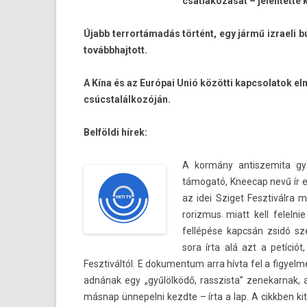
csat­lakozását – jelen­tette k
Újabb ter­rortámadás történt, egy jármű iz­raeli
továbbhaj­tott.
A Kína és az Európai Unió közötti kapcsolatok elmé
csúcstalálkozóján.
Belföldi hírek:
A kormány anti­szemita gyűl
támogató, Kneecap nevű ír eg
az idei Sziget Fesztivál­ra
roriz­mus miatt kell felel­
fellépése kapcsán zsidó sze
sora írta alá azt a petíci
Fesztivál­tól. E dokumen­tum arra hívta fel a figyel­m
adnának egy „gyűlölködő, rasszis­ta” zenekar­nak,
másnap ünnepel­ni kezdte – írta a lap. A cikkb­en k