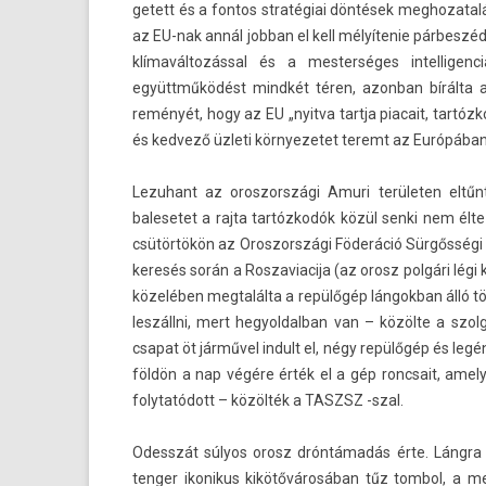
getett és a fon­tos stratégiai döntések meg­hozatal
az EU-nak annál job­ban el kell mélyítenie párbeszé
klímaváltozással és a mes­terséges in­tel­lige
együttműködést mindkét téren, azon­ban bírálta a k
reményét, hogy az EU „nyit­va tartja piacait, tar­tóz
és ked­vező üzleti kör­nyezetet teremt az Európában b
Lezuhant az oros­zországi Amuri területen eltűnt 
balesetet a rajta tartózkodók közül senki nem élte
csütörtökön az Oros­zországi Föderáció Sürgősségi 
keresés során a Ros­zaviacija (az orosz polgári légi
közelében meg­talál­ta a repülőgép lán­gokban álló tö
leszállni, mert hegyol­dalban van – közölte a szol
csapat öt járművel in­dult el, négy repülőgép és legé
földön a nap végére érték el a gép roncsait, amel
folytatódott – közölték a TASZSZ -szal.
Odesszát súlyos orosz dróntámadás érte. Lángra ka
tenger ikonikus kikötővárosában tűz tom­bol, a 