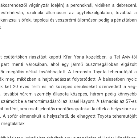
rákos­rendezői vágányzár idején) a per­onok­nál, vidéken a de­breceni,
ékes­fehér­vári, szol­noki állomáson az ügyfélszol­gálaton, továbbá a
kaniz­sai, siófoki, tapol­cai és veszprémi állomáson pedig a pénztárban
k.
at csütörtökön riasztást kapott Kfar Yona közelében, a Tel Aviv-tól
 part menti városában, ahol egy jármű buszmegál­lóban elgázolt
r megállás nélkül továbbhaj­tott. A ter­roris­ta Toyota teherautóját a
lták meg, miközben a hajtóvadászat folytatódott. A balesetb­en nyolc
k két 20 éves férfi és nő közepes sérüléseket szen­vedett a vég­
n, további három személy állapota közepes, három pedig kön­nyebb
 számolt be a ter­rortámadás­ról az Is­rael Hayom. A támadás az 57-es
l történt, ami miatt jelen­tős men­tőcsapatokat küldtek a helys­zínre az
 A sofőr el­menekült a helys­zínről, de el­hagyott Toyota teherautóját
meg­talál­ták.