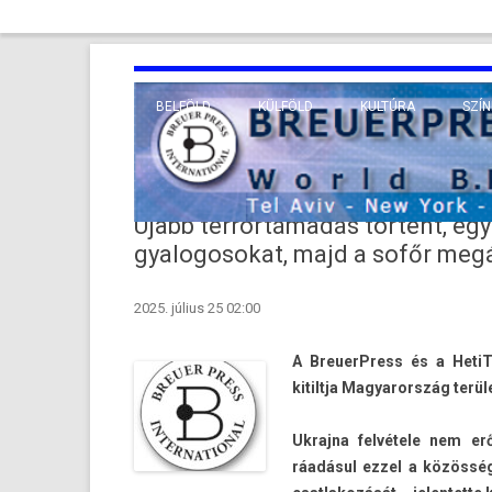
BELFÖLD
KÜLFÖLD
KULTÚRA
SZÍN
EURÓPA
TUDO
VALLÁS
KÖZEL-KELET
Újabb terrortámadás történt, egy
TÁVOL-KELET
gyalogosokat, majd a sofőr megál
TENGERENTÚL
2025. július 25 02:00
A BreuerPress és a HetiTV
kitiltja Magyarország terüle
Uk­rajna felvétele nem er
ráadásul ezzel a közösség 