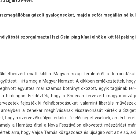
i Szijjártó Péter.
 buszmegál­lóban gázolt gyalogosokat, majd a sofőr megállás nélkül
lyítését szor­galmaz­ta Hszi Csin-ping kínai elnök a két fél pekin­gi
ölet­beszéd miatt kitiltja Magyarország területéről a ter­roris­tákat
yüttest – írta meg a Magyar Nem­zet. A cikkb­en em­lékez­tettek, hogy
 meghívott együttes már számos botrányt okozott, egyik tagjának ter­
nie a bíróságon. Felidézték, hogy a Kneecap ter­vezett magyarországi
r­vezetek fejez­ték ki felháborodásukat, valamint liberális művészek
ót, amelyb­en a zenekar meghívásának visszavonását kérték a Sziget
et, hogy a szer­vezők súlyos erkölcsi felelősséget visel­nek, amiért teret
 amely a Hamász által a Nova Fesztiválon el­követett mészárlást már
itértek arra, hogy Vajda Tamás közgazdász és újságíró volt az első, aki