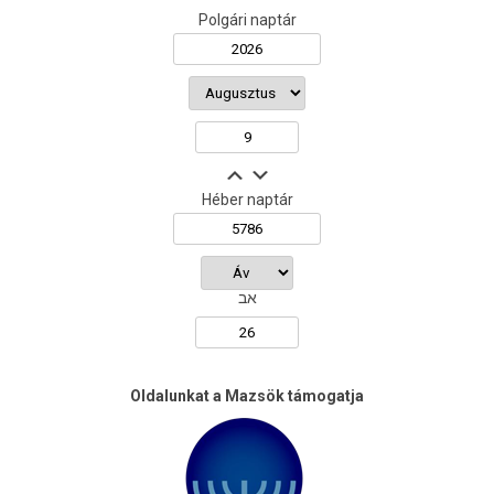
Polgári naptár
Héber naptár
אב
Oldalunkat a Mazsök támogatja