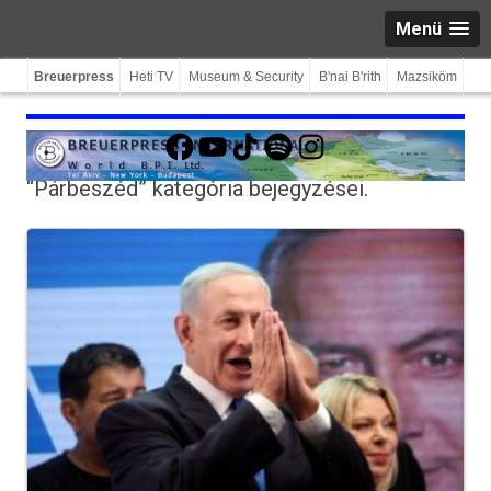
Menü
Breuerpress
Heti TV
Museum & Security
B'nai B'rith
Mazsiköm
Facebook
YouTube
TikTok
Spotify
Instagram
“Párbeszéd”
kategória bejegyzései.