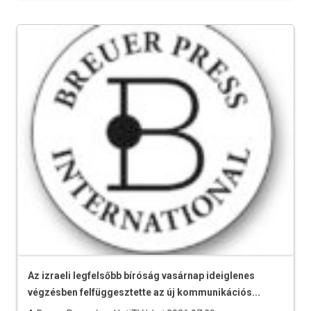
Az izraeli legfelsőbb bíróság vasárnap ideiglenes
végzésben felfüggesztette az új kommunikációs...