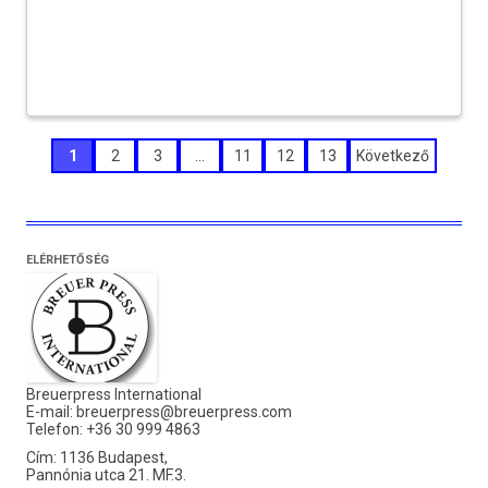
Bejegyzések
1
2
3
…
11
12
13
Következő
lapozása
ELÉRHETŐSÉG
Breuerpress International
E-mail:
breuerpress@breuerpress.com
Telefon: +36 30 999 4863
Cím: 1136 Budapest,
Pannónia utca 21. MF.3.