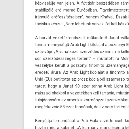
kép­viselője van jelen. A főtitkár beszédében rámu
stabilizáló erő marad Európában. Figyel­meztetet
irányuló erőfes­zítéseib­en”, hanem Kínával, Észa
tációk­ra készül. „Nem lehetünk naivak, fel kell kész
A horvát vezeték­rendszert működtető Janaf vál­la
tonna men­nyiségű Arab Light kőolajat a poz­sonyi Sl
szóvivője. „A vonat­kozó szerződés szerint ma kel­le
sor, szerződésszegés történt” – mutatott rá Molná
veszélybe került a poz­sonyi finomító üzemanyag
eredetű árura. Az Arab Light kőolajat a finomító a 
Unió (EU) bet­il­totta az orosz kőolajból származó t
tatott, hogy a Janaf 90 ezer tonna Arab Light kőol
műszaki okokból a vezetékben kell tar­tania, miután 
tulaj­donosára az amerikai kormányzat szankciókat ve
megér­keznie 58 ezer tonnának, de ez nem történt
Benyújtja lemon­dását a Petr Fiala vezet­te cseh 
hozta meg a kabinet. „A kormány mai ülésén a kép