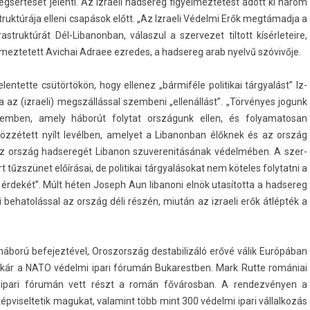
gsértését jelen­ti. Az iz­raeli had­sereg figyel­meztetést adott ki három
truk­túrája el­leni csapások előtt. „Az Iz­raeli Védelmi Erők megtámadja a
astruk­túrát Dél-Libanonban, válas­zul a szer­vezet til­tott kísér­leteire,
meztetett Avic­hai Ad­raee ez­redes, a had­sereg arab nyelvű szóvivője.
elen­tette csütörtökön, hogy el­lenez „bármiféle politikai tárgyalást” Iz­
tja az (iz­raeli) megszállással szem­beni „ellenállást”. „Törvényes jogunk
zemb­en, amely háborút folytat országunk ellen, és folyamatosan
közzétett nyílt levélben, amelyet a Li­banon­ban élőknek és az ország
az ország had­seregét Li­banon szuverenitásának védelmében. A szer­
áírt tűzszünet előírásai, de politikai tárgyalásokat nem köteles folytat­ni a
érdekét”. Múlt héten Joseph Aun li­banoni elnök utasította a had­sereg
 be­hatoláss­al az ország déli részén, miután az iz­raeli erők átlépték a
ború be­fejez­tével, Oros­zország de­stabilizáló erővé válik Európában
titkár a NATO védelmi ipari fórumán Bukarestb­en. Mark Rutte romániai
ari fórumán vett részt a román főváros­ban. A re­ndez­vény­en a
p­visel­tetik magukat, valamint több mint 300 védelmi ipari vál­lalkozás