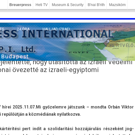
Breuerpress
Heti TV
Museum & Security
B'nai B'rith
Mazsiköm
ES
24 ÓRA
HALLJAD IZRAEL
MÁNY
HETI TV ÉLŐ
jelentette, hogy utasította az Izraeli Védelmi
onai övezetté az izraeli-egyiptomi
hírei 2025.11.07.
Mi győzelem­re játszunk – mondta Orbán Vik­tor
i repülőútján a közmédiának nyilat­kozva.
rtérítési pert indít a szolidaritási hozzájárulás részeként jog­