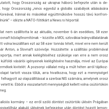
tatott, hogy Oros­zország az uk­rajnai háború be­fejez­te után is de­
t, hogy Oros­zország „nincs egyedül a globális szabályok aláásására
k-Koreával, Iránnal és másokk­al együttműködve hosszú távú konfron­
ülnünk” – idézte a NATO-főtitkárt a News.ro hírportál.
lat nem szállította le az aktuális, novemb­er 6-án esedékes, 58 ezer
ov­naft kőolaj­finomítónak – közölte a MOL szlovákiai leányvál­lalatának
tt volna leszállítani ezt az 58 ezer tonnás tételt, mivel erre nem került
r Anton, a Slov­naft szóvivője. Hozzátette: a szállítási problémával
ex­portja, mert annak kielégítéséhez szüksége van erre a nem orosz
külföldi vásárlói igényeinek kielégítésére használja, mivel az Európai
ermékek kivitelét. A poz­sonyi vál­lalat még a múlt héten arról tájékoz­
ajat tar­tott vissza tőlük, arra hivat­kozva, hogy ezt a men­nyiséget
fel­hagyott az olajszál­lításs­al a szer­biai NIS számára, amelynek orosz
tett ki. Ebből a visszatar­tott men­nyiség­ből kel­lett volna csütörtökön
 meg.
koalíciós kormány – ez erről szóló döntést csütörtöki ülésén Prágában
­viselőház al­akuló ülésének be­fejezése után döntést hozott lemon­