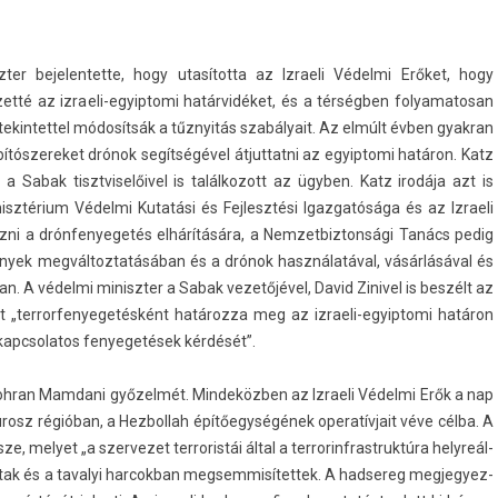
t­er be­jelen­tette, hogy utasította az Iz­raeli Védelmi Erőket, hogy
ezetté az izraeli-egyiptomi határvidéket, és a térségben folyamatosan
 tekin­tettel módosítsák a tűznyitás szabályait. Az elmúlt évben gyak­ran
tós­zereket drónok segítségével átjut­tatni az egyip­tomi határon. Katz
a Sabak tisztviselőivel is talál­kozott az ügyben. Katz irodája azt is
sztérium Védelmi Kutatási és Fej­lesztési Igaz­gatósága és az Iz­raeli
gozni a drón­fenyegetés elhárítására, a Nem­zetbiz­tonsági Tanács pedig
nyek meg­változ­tatásában és a drónok használatával, vásárlásával és
an. A védelmi miniszt­er a Sabak vezetőjével, David Zinivel is beszélt az
t „ter­rorfenyegetés­ként határozza meg az izraeli-egyiptomi határon
 kapcsolatos fenyegetések kérdését”.
oh­ran Mam­dani győzelmét. Min­deközb­en az Iz­raeli Védelmi Erők a nap
ürosz régióban, a Hez­bollah építőegységének op­eratív­jait véve célba. A
ze, melyet „a szer­vezet ter­roris­tái által a ter­rorinfrastruk­túra helyreál­
tak és a tavalyi har­cokban meg­semmisítet­tek. A had­sereg meg­jegyez­