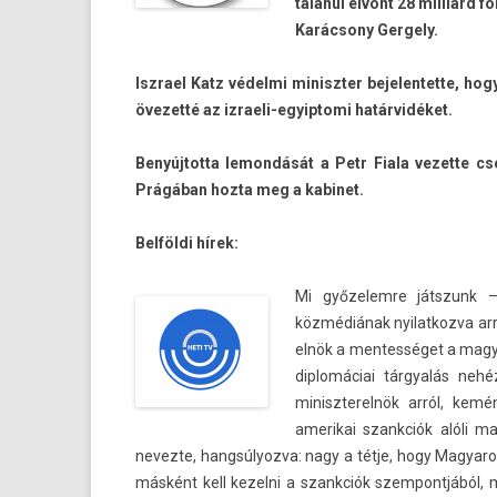
talanul el­vont 28 milliárd 
Karácsony Ger­ge­ly.
Iszrael Katz védelmi miniszt­er be­jelen­tette, hog
övezetté az izraeli-egyiptomi határvidéket.
Be­nyúj­totta lemon­dását a Petr Fiala vezet­te
Prágában hozta meg a kabinet.
Belföldi hírek:
Mi győzelem­re játszunk –
közmédiának nyilat­kozva ar
elnök a men­tességet a magya
di­plomáciai tárgyalás ne
miniszterel­nök arról, kemé
amerikai szankciók alóli m
nevez­te, han­gsúlyoz­va: nagy a tétje, hogy Magyaror
másként kell kezel­ni a szankciók szem­pontjából, m