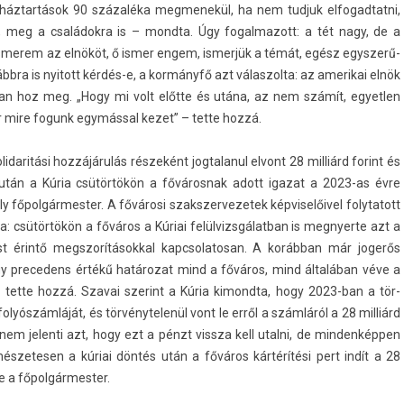
áztartások 90 százaléka meg­menekül, ha nem tud­juk el­fogad­tatni,
s, meg a családokra is – mondta. Úgy fogal­mazott: a tét nagy, de a
­merem az elnököt, ő ismer engem, is­merjük a témát, egész egys­zerű­
ábbra is nyitott kérdés-e, a kormányfő azt válas­zolta: az amerikai elnök
t­ban hoz meg. „Hogy mi volt előtte és utána, az nem számít, egyetl­en
or mire fogunk egymással kezet” – tette hozzá.
idaritási hozzájárulás részeként jog­talanul el­vont 28 milliárd forint és
tán a Kúria csütörtökön a főváros­nak adott igazat a 2023-as évre
y főpol­gármest­er. A fővárosi szakszer­vezetek kép­viselőivel folytatott
: csütörtökön a főváros a Kúriai felül­vizsgálat­ban is meg­nyer­te azt a
ost érintő megszorításokk­al kapcsolatosan. A korábban már jogerős
gy pre­cedens értékű határozat mind a főváros, mind általában véve a
 tette hozzá. Szavai szerint a Kúria kimondta, hogy 2023-ban a tör­
folyószámláját, és tör­vénytelenül vont le erről a számláról a 28 milliárd
 jelen­ti azt, hogy ezt a pénzt vissza kell utal­ni, de min­denképp­en
er­mészetes­en a kúriai döntés után a főváros kártérítési pert indít a 28
e a főpol­gármest­er.