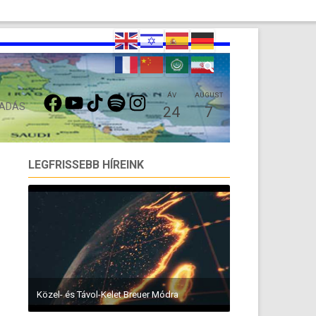
FACEBOOK
YOUTUBE
TIKTOK
SPOTIFY
INSTAGRAM
ÁV
AUGUST
 ADÁS
24
7
LEGFRISSEBB HÍREINK
Közel- és Távol-Kelet Breuer Módra