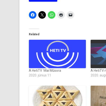
Related
A HetiTV Mai Műsora
A HetiTV 
2020. június 11
2020. aug