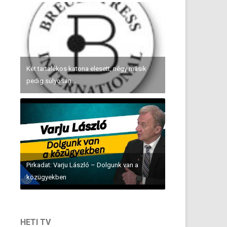
Két tartalékos katona elesett, négy másik
pedig súlyosan...
Pirkadat: Varju László – Dolgunk van a
közügyekben
HETI TV