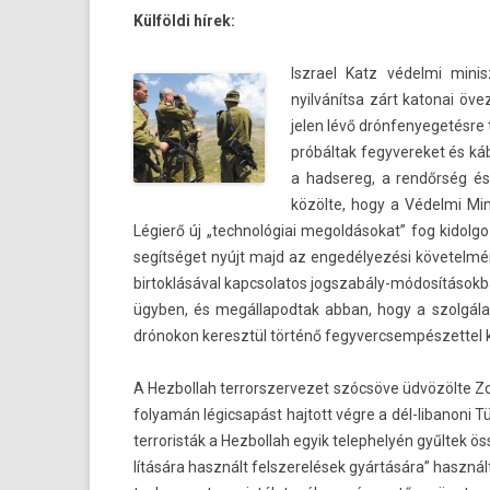
Külföldi hírek:
Iszrael Katz védelmi minisz
nyilvánítsa zárt katonai öv
jelen lévő drón­fenyegetés­re
próbáltak fegyvereket és kábí
a had­sereg, a rendőrség és 
közölte, hogy a Védelmi Mini
Légierő új „tech­nológiai megol­dásokat” fog kidol­
segítséget nyújt majd az engedélyezési követel­mé
bi­rtok­lásáv­al kapcsolatos jogszabály-módosításokb
ügyben, és megál­lapod­tak abban, hogy a szolgála
drónokon keresztül történő fegyvercsem­pészet­tel
A Hez­bollah ter­rorszer­vezet szócsöve üdvözölte Z
folyamán légic­sapást haj­tott végre a dél-libanoni T
ter­roris­ták a Hez­bollah egyik telep­helyén gyűltek öss
lítására használt felszerelések gyártására” használ