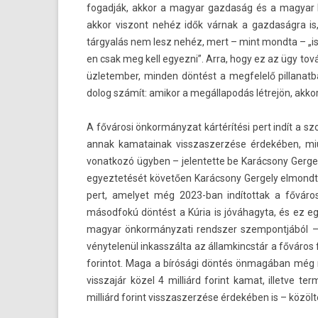
fogad­ják, akkor a magyar gaz­daság és a magyar h
akkor vis­zont nehéz idők várnak a gaz­daság­ra i
tárgyalás nem lesz nehéz, mert – mint mondta – „is
en csak meg kell egyez­ni”. Arra, hogy ez az ügy tov
üzletemb­er, mind­en döntést a meg­felelő pil­lana
dolog számít: amikor a megál­lapodás létrejön, akk
A fővárosi önkormányzat kártérítési pert indít a szol
annak kamatainak visszas­zerzése érdekében, miu
vonat­kozó ügyben – jelen­tette be Karácsony Ger­ge­l
egyez­tetését követően Karácsony Ger­ge­ly el­mondta
pert, amelyet még 2023-ban in­dítot­tak a fővár
másod­fokú döntést a Kúria is jóváhagyta, és ez e
magyar önkor­mányzati re­ndsz­er szem­pontjából –
vénytelenül in­kasszál­ta az állam­kincstár a főváros 
forin­tot. Maga a bírósági döntés önmagában még nem
visszajár közel 4 milliárd forint kamat, il­let­ve t
milliárd forint visszas­zerzése érdekében is – közölt