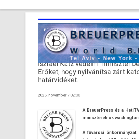
BELFÖLD
KÜLFÖLD
KULTÚRA
SZÍN
EURÓPA
TUDO
VALLÁS
KÖZEL-KELET
Iszrael Katz védelmi miniszter be
TÁVOL-KELET
Erőket, hogy nyilvánítsa zárt kat
határvidéket.
TENGERENTÚL
2025. november 7 02:00
A BreuerPress és a HetiTV 
miniszterel­nök was­hington
A fővárosi önkormányzat ká