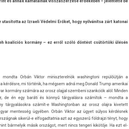
forint és annak kamatainak visszas­zerzése érdekében – jelen­tette be
y utasította az Iz­raeli Védelmi Erőket, hogy nyilvánítsa zárt katonai
 cseh koalíciós kormány – ez erről szóló döntést csütörtöki ülésén
 mondta Orbán Vik­tor miniszterel­nök was­hingtoni repülőútján a
ra kérdésre, mi történik, ha mégsem adná meg Donald Trump amerikai
r kormány számára az orosz olajj­al szem­beni szankciók alól. Mind­en
héz, de én egy baráti és könnyű tárgyalásra számítok – mondta a
ny tárgyalásokra számít-e Was­hington­ban az orosz olaj­ra kivetett
agyar men­tesség ügyében. Orbán Vik­tor az ügyet súlyos kérdésnek
szág­nak sikerül-e el­fogad­tatnia azt az egysz­erű földraj­zi tényt, hogy
int bár­melyik másik országot, mert nincs ten­geri kikötője. Ha ezt el­