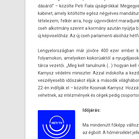
dásáról” – közölte Petr Fiala újságírókkal. Meg­jeg
kabinet, amely kitöltötte egész négyéves mandátum
tételezem, felkér arra, hogy ügyvivőként marad­junk
cseh al­kot­mány szerint a kormány azután nyújtja
új kép­viselőház. Az új cseh par­lamen­ti alsóház hétf
Len­gyelország­ban már jövőre 400 ezer ember k
folyamokon, amelyek­en kis­korúak­tól a nyug­díjasok
tárca vezetői. „Meg kell tanul­nunk (…) hogyan kell 
Kamysz védelmi miniszt­er. Azzal in­dokol­ta a kez
veszélyesebb idős­zakot éljük a második világhábo
22-én indítják el – közölte Kosiniak-Kamysz. Hozzá
vehet­nek, az intézmények és cégek pedig csopor­tos
Időjárás:
Ma min­denütt főképp változó
az égbolt. A hőmérséklet jel­l