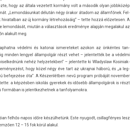
yez­te, hogy az általa vezetett kormány volt a második olyan jobbközép
át. „Lemon­dásun­kat délután négy órakor átadom az államfőnek. Fel­
 hivatal­ban az új kormány lét­rehozásáig” – tette hozzá előzetes­en. A
 be lemon­dását, miután a választások eredménye alapján megalakul az
őn al­akult meg.
ap­hatna védelmi és katonai is­mereteket azokon az önkéntes tan­
ig mind­en len­gyel állam­polgár részt vehet – jelen­tették be a védelmi
visel­kednünk nehéz helyzetekb­en” – jelen­tette ki Wladys­law Kosiniak-
­deményezést, hogy közel négy éve tart az uk­rajnai háború, és „a leg­
rú be­fejezése óta”. A Készenlétben nevű pro­gram próbáját novemb­er
tette: a képzésben iskolás gyerekek és idősebb állam­polgárok is részt
 formában is jelentkez­hetnek a tan­folyamok­ra.
an felhős-napos időre készülhetünk. Este nyugodt, csil­lagfényes lesz
emző­en 12 – 15 fok körül al­akul.