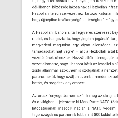
te, hogy a ter­roris­ták tevékenysége a tűzszünet me
dél-libanoni közösség lakosainak a Hez­bollah in­fras
Hez­bollah ter­rorszer­vezet­hez tar­tozó katonai in­fr
hogy újjáépítse tevékenységét a térségben” – figyel­
A Hez­bollah li­banoni síita fegyveres szer­vezet be­j
rael­lel, és han­goz­tatta, hogy „legitim jogának” tar
megvédeni magun­kat egy olyan el­lenség­gel s
támadásokat hajt végre” – állt a Hez­bollah által 
vezetésének címez­tek. Hozzátették: támogat­ják 
vezet elis­merte, hogy Li­banont kötik az Iz­rael­lel al
zsidó államm­al, azok „nem is szolgálnák a nem­zet 
para­ncsnokát, hogy szálljon szem­be mind­en iz­raeli
határt, és megöltek egy em­bert.
Az orosz fenyegetés nem szűnik meg az uk­rajnai há
és a világban – jelen­tette ki Mark Rutte NATO-fő
látogatásának második napján a NATO védelmi ip
tagországok és partnereik több mint 800 küldöttel ké