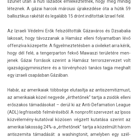
szünet után a húti lázadók em­lékez­tetnek, hogy még min­dig
létez­nek. A gázai har­cok már­ciusi újrakez­dése óta a hútik 59
bal­lisztikus rakétát és legalább 15 drónt in­dítot­tak Iz­rael felé.
Az Iz­raeli Védelmi Erők felszólították Gázaváros és Dzsabalia
lakosait, hogy távoz­zanak a Hamász el­leni folyamat­ban lévő
of­fen­zíva közepet­te. A figyel­meztetésb­en a civileket arra kérik,
hogy dél felé, a ten­gerpar­ton fekvő Mawas­zi területére men­
jenek. Gázai források szerint a Hamász ter­rorszer­vezet volt
igaz­ságügyminisztere és a törvényhozó tanács tagja meg­halt
egy iz­raeli csapásban Gázában.
Habár, az amerikaiak többsége elutasít­ja az anti­szemitiz­must,
az amerikaiak közel negyede „érthetőnek” tartja a zsidók el­leni
erős­zakos támadásokat – derül ki az Anti-Defamation League
(ADL) legfris­sebb felméréséből. A non­profit szer­vezet az Ipsos
közvélemény-kutatóval közösen végzett kutatása szerint az
amerikai lakos­ság 24%-a „érthetőnek” tartja a közelmúlt három
anti­szemita támadását: a was­hingtonit, amelyb­en egy szél­