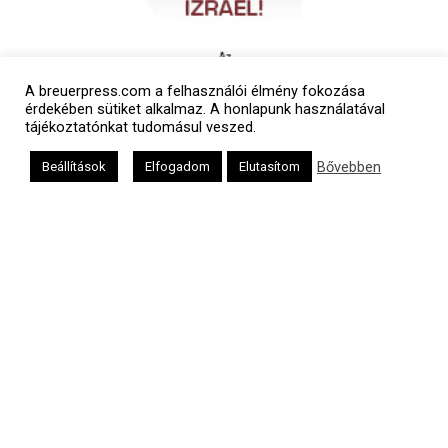
A breuerpress.com a felhasználói élmény fokozása
érdekében sütiket alkalmaz. A honlapunk használatával
tájékoztatónkat tudomásul veszed.
Bővebben
Beállítások
Elfogadom
Elutasítom
Polgári naptár
Héber naptár