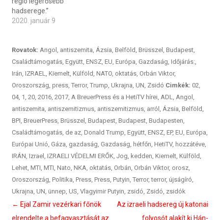
régió legerősebb
hadserege.”
2020. január 9
Rovatok:
Angol
,
antiszemita
,
Ázsia
,
Belföld
,
Brüsszel
,
Budapest
,
Családtámogatás
,
Együtt
,
ENSZ
,
EU
,
Európa
,
Gazdaság
,
Időjárás:
,
Irán
,
IZRAEL
,
Kiemelt
,
Külföld
,
NATO
,
oktatás
,
Orbán Viktor
,
Oroszország
,
press
,
Terror
,
Trump
,
Ukrajna
,
UN
,
Zsidó
Cimkék:
02
,
04
,
1
,
20
,
2016
,
2017
,
A BreuerPress és a HetiTV hírei
,
ADL
,
Angol
,
antiszemita
,
antiszemitizmus
,
antiszemitizmus
,
arról
,
Ázsia
,
Belföld
,
BPI
,
BreuerPress
,
Brüsszel
,
Budapest
,
Budapest
,
Budapesten
,
Családtámogatás
,
de az
,
Donald Trump
,
Együtt
,
ENSZ
,
EP
,
EU
,
Európa
,
Európai Unió
,
Gáza
,
gazdaság
,
Gazdaság
,
hétfőn
,
HetiTV
,
hozzátéve
,
IRÁN
,
Izrael
,
IZRAELI VÉDELMI ERŐK
,
Jog
,
kedden
,
Kiemelt
,
Külföld
,
Lehet
,
MTI
,
MTI
,
Nato
,
NKA
,
oktatás
,
Orbán
,
Orbán Viktor
,
orosz
,
Oroszország
,
Politika
,
Press
,
Press
,
Putyin
,
Terror
,
terror
,
újságíró
,
Ukrajna
,
UN
,
ünnep
,
US
,
Vlagyimir Putyin
,
zsidó
,
Zsidó
,
zsidók
Bejegyzés
←
Ejal Zamir vezérkari főnök
Az izraeli hadsereg új katonai
navigáció
elrendelte a befagyasztását az
folyosót alakít ki Hán-