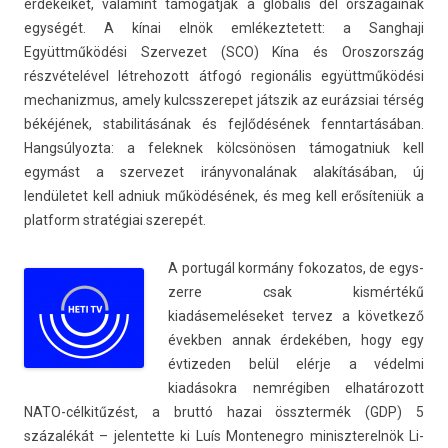
érdekeiket, valamint támogat­ják a globális dél országainak
egységét. A kínai elnök em­lékez­tetett: a Sanghaji
Együttműködési Szer­vezet (SCO) Kína és Oros­zország
részvételével lét­rehozott átfogó re­gionális együttműködési
mech­aniz­mus, amely kulcsszerepet játszik az eurázsiai térség
békéjének, stabilitásának és fejlődésének fenntar­tásában.
Han­gsúlyoz­ta: a felek­nek kölcsönösen támogat­niuk kell
egymást a szer­vezet ir­ányvonalának alakításában, új
lendületet kell ad­niuk működésének, és meg kell erősíteniük a
plat­form stratégiai szerepét.
A por­tugál kormány fokozatos, de egys­
zerre csak kismértékű
kiadásemeléseket ter­vez a követ­kező
évekb­en annak érdekében, hogy egy
évtized­en belül elérje a védelmi
kiadásokra nemrégiben el­határozott
NATO-célkitűzést, a bruttó hazai összter­mék (GDP) 5
százalékát – jelen­tette ki Luís Mon­teneg­ro miniszterel­nök Li­