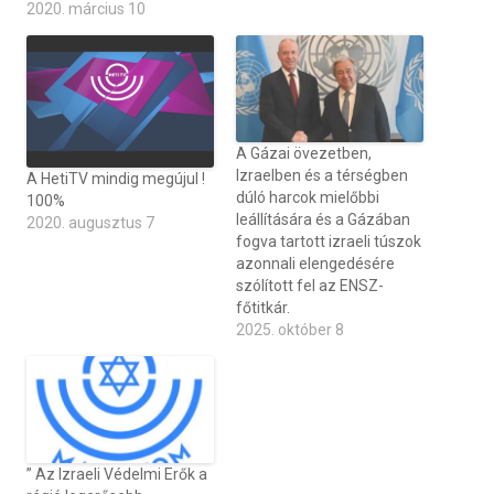
2020. március 10
A Gázai övezetben,
Izraelben és a térségben
A HetiTV mindig megújul !
dúló harcok mielőbbi
100%
leállítására és a Gázában
2020. augusztus 7
fogva tartott izraeli túszok
azonnali elengedésére
szólított fel az ENSZ-
főtitkár.
2025. október 8
” Az Izraeli Védelmi Erők a