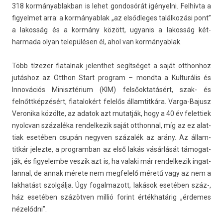
318 kor­mányab­lakban is lehet gon­dosórát igényel­ni. Felhívta a
figyel­met arra: a kor­mányab­lak „az el­sődleges találkozási pont”
a lakos­ság és a kormány között, ugyanis a lakos­ság két­
harmada olyan településen él, ahol van kor­mányab­lak.
Több tízezer fiatal­nak jelenthet segítséget a saját otthon­hoz
jutáshoz az Otthon Start pro­gram – mondta a Kul­turális és
Innovációs Minisztérium (KIM) felsőoktatásért, szak- és
felnőttképzésért, fiatalokért felelős állam­titkára. Varga-Bajusz
Veronika közölte, az adatok azt mutat­ják, hogy a 40 év felet­tiek
nyolcvan százaléka re­ndel­kezik saját otthonn­al, míg az ez al­at­
tiak esetében csupán negyv­en százalék az arány. Az állam­
titkár jelez­te, a pro­gram­ban az első lakás vásárlását támogat­
ják, és figyelem­be ves­zik azt is, ha valaki már re­ndel­kezik in­gat­
lann­al, de annak mérete nem meg­felelő méretű vagy az nem a
lak­hatást szolgálja. Úgy fogal­mazott, lakások esetében száz-,
ház esetében százötven millió forint értékhatárig „érdemes
nézelődni”.