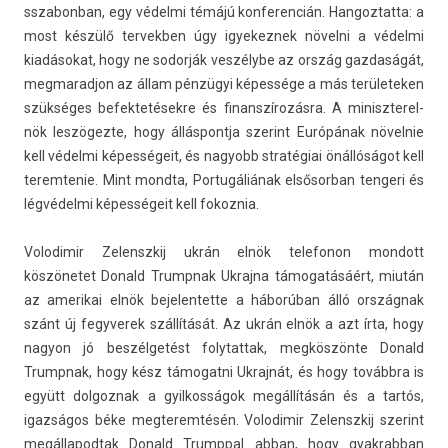
sszabon­ban, egy védelmi témájú kon­feren­cián. Han­goz­tatta: a
most készülő ter­vekb­en úgy igyekez­nek növelni a védelmi
kiadásokat, hogy ne sodor­ják veszélybe az ország gaz­daságát,
meg­marad­jon az állam pénzügyi képessége a más területek­en
szükséges be­fek­tetések­re és fin­anszírozás­ra. A miniszterel­
nök leszögezte, hogy állás­pontja szerint Európának növel­nie
kell védelmi képességeit, és nagyobb stratégiai önállóságot kell
terem­tenie. Mint mondta, Por­tugáliának el­sősor­ban ten­geri és
légvédelmi képességeit kell fokoz­nia.
Volodimir Zelenszkij ukrán elnök telefonon mon­dott
köszönetet Donald Trumpnak Uk­rajna támogatásáért, miután
az amerikai elnök be­jelen­tette a háborúban álló országnak
szánt új fegyverek szállítását. Az ukrán elnök a azt írta, hogy
nagyon jó beszélgetést folytat­tak, megköszönte Donald
Trumpnak, hogy kész támogat­ni Uk­rajnát, és hogy továbbra is
együtt dol­goznak a gyil­kosságok megállításán és a tartós,
igazságos béke meg­terem­tésén. Volodimir Zelenszkij szerint
megál­lapod­tak Donald Trumpp­al abban, hogy gyak­rabban