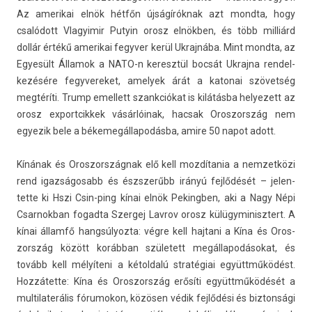
Az amerikai elnök hétfőn újságíróknak azt mondta, hogy
csalódott Vlagyimir Putyin orosz elnökben, és több milliárd
dollár értékű amerikai fegyv­er kerül Uk­rajnába. Mint mondta, az
Egyesült Államok a NATO-n keresztül bocsát Uk­rajna re­ndel­
kezésére fegyvereket, amelyek árát a katonai szövetség
megtéríti. Trump em­el­lett szankciókat is kilátásba helyezett az
orosz ex­portcik­kek vásárlóinak, hac­sak Oros­zország nem
egyezik bele a békemegál­lapodás­ba, amire 50 napot adott.
Kínának és Oros­zország­nak elő kell mozdítania a nem­zetközi
rend igaz­ságosabb és észszerűbb irányú fejlődését – jelen­
tette ki Hszi Csin-ping kínai elnök Pekingb­en, aki a Nagy Népi
Csar­nokban fogad­ta Szer­gej Lav­rov orosz külügyminisztert. A
kínai államfő han­gsúlyoz­ta: végre kell haj­tani a Kína és Oros­
zország között korábban született megál­lapodásokat, és
tovább kell mélyíteni a kétold­alú stratégiai együttműködést.
Hozzátette: Kína és Oros­zország erősíti együttműködését a
multi­laterális fórumokon, közösen védik fejlődési és bi­zton­sági