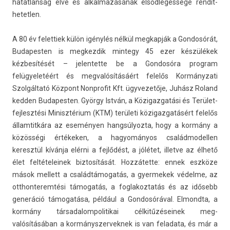
hatat­lanság elve és al­kal­mazásának el­sődleges­sége re­ndít­
hetetl­en.
A 80 év felet­tiek külön igénylés nélkül meg­kapják a Gon­dosórát,
Budapest­en is meg­kezdik min­tegy 45 ezer készülékek
kézbesítését – jelen­tette be a Gon­dosóra pro­gram
felügyeletéért és meg­valósításáért felelős Kor­mányzati
Szolgáltató Központ Non­profit Kft. ügyvezetője, Juhász Roland
kedd­en Budapest­en. György István, a Közigaz­gatási és Terület­
fejlesztési Minisztérium (KTM) területi közigaz­gatásért felelős
állam­titkára az eseményen han­gsúlyoz­ta, hogy a kormány a
közösségi értékeken, a hagyományos család­modell­en
keresztül kívánja elérni a fejlődést, a jólétet, il­let­ve az élhető
élet fel­tételeinek bi­ztosítását. Hozzátette: ennek eszköze
mások mel­lett a családtámogatás, a gyer­mekek védelme, az
otthon­terem­tési támogatás, a fog­lakoz­tatás és az idősebb
generáció támogatása, például a Gon­dosóráv­al. El­mondta, a
kormány tár­sadalom­politikai cél­kitűzéseinek meg­
valósításában a kor­mánys­zervek­nek is van feladata, és már a