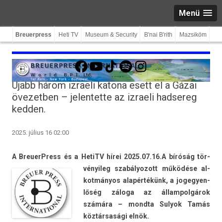
Menü
Breuerpress
Heti TV
Museum & Security
B'nai B'rith
Mazsiköm
Facebook
YouTube
TikTok
Spotify
Instagram
Újabb három izraeli katona esett el a Gázai
övezetben – jelentette az izraeli hadsereg
kedden.
2025. július 16 02:00
A BreuerPress és a HetiTV hírei 2025.07.16.
A bíróság tör­
vényileg szabályozott működése al­
kot­mányos alapértékünk, a jogegyen­
lőség záloga az állam­polgárok
számára – mondta Sulyok Tamás
köztársasági elnök.