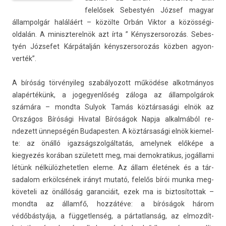
felelősek Sebes­tyén József magyar
állam­polgár haláláért – közölte Orbán Vik­tor a közösségi-
oldalán. A miniszterel­nök azt írta ” Kénys­zersorozás. Sebes­
tyén Józ­sefet Kárpátalján kénys­zersorozás közben agyon­
verték”.
A bíróság tör­vényileg szabályozott működése al­kot­mányos
alapértékünk, a jogegyen­lőség záloga az állam­polgárok
számára – mondta Sulyok Tamás köztársasági elnök az
Országos Bírósági Hivat­al Bíróságok Napja al­kal­mából re­
ndezett ünnepségén Budapest­en. A köztársasági elnök kiemel­
te: az önálló igaz­ságszol­gáltatás, amelynek előképe a
kiegyezés korában született meg, mai de­mok­ratikus, jogállami
létünk nél­külöz­hetetl­en eleme. Az állam életének és a tár­
sadalom erkölcsének irányt mutató, felelős bírói munka meg­
követeli az önállóság garan­ciáit, ezek ma is bi­ztosítot­tak –
mondta az államfő, hozzátéve: a bíróságok három
védőbástyája, a füg­getlen­ség, a pár­tatlan­ság, az el­mozdít­