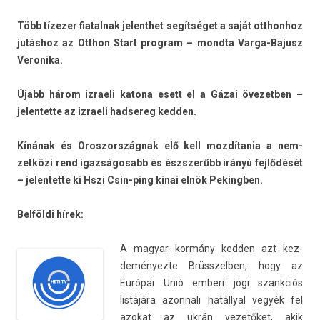
Több tízezer fiatal­nak jelenthet segítséget a saját otthon­hoz
jutáshoz az Otthon Start pro­gram – mondta Varga-Bajusz
Veronika.
Újabb három iz­raeli katona esett el a Gázai övezetb­en –
jelen­tette az iz­raeli had­sereg kedd­en.
Kínának és Oros­zország­nak elő kell mozdítania a nem­
zetközi rend igaz­ságosabb és észszerűbb irányú fejlődését
– jelen­tette ki Hszi Csin-ping kínai elnök Pekingb­en.
Belföldi hírek:
A magyar kormány kedd­en azt kez­
deményez­te Brüsszelb­en, hogy az
Európai Unió em­beri jogi szankciós
listájára azon­nali hatállyal vegyék fel
azokat az ukrán vezetőket, akik