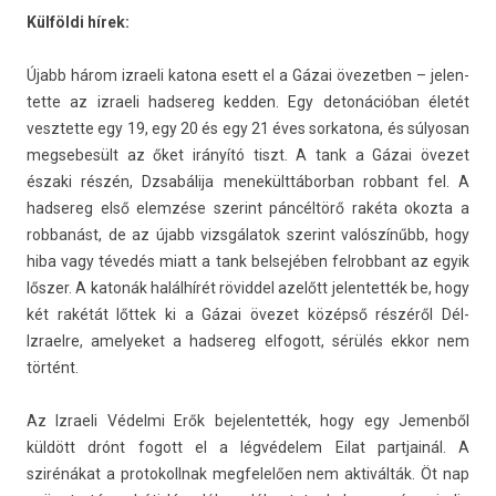
Külföldi hírek:
Újabb három iz­raeli katona esett el a Gázai övezetb­en – jelen­
tette az iz­raeli had­sereg kedd­en. Egy detonációban életét
vesztet­te egy 19, egy 20 és egy 21 éves sor­katona, és súlyosan
meg­sebesült az őket irányító tiszt. A tank a Gázai övezet
északi részén, Dzsabálija menekülttábor­ban rob­bant fel. A
had­sereg első elemzése szerint páncéltörő rakéta okoz­ta a
rob­banást, de az újabb vizsgálatok szerint valószínűbb, hogy
hiba vagy tévedés miatt a tank be­lsejéb­en fel­robbant az egyik
lőszer. A katonák halálhírét rövid­del azelőtt jelen­tették be, hogy
két rakétát lőttek ki a Gázai övezet középső részéről Dél-
Izraelre, amelyeket a had­sereg el­fogott, sérülés ekkor nem
történt.
Az Iz­raeli Védelmi Erők be­jelen­tették, hogy egy Jemen­ből
küldött drónt fogott el a légvédelem Eilat partjainál. A
szirénákat a pro­tokollnak meg­felelő­en nem aktiválták. Öt nap