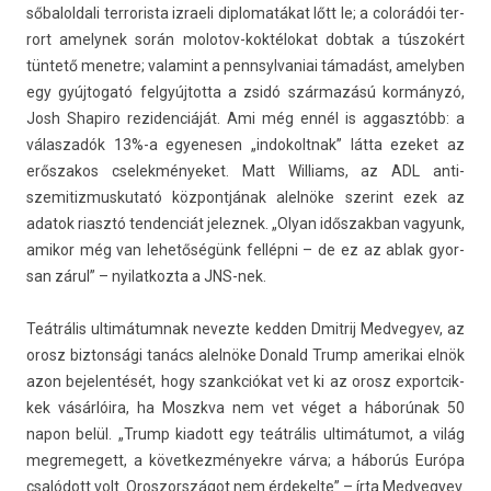
sőbalol­dali ter­roris­ta iz­raeli di­plomatákat lőtt le; a colorádói ter­
rort amelynek során molotov-koktélokat dob­tak a túszokért
tüntető menet­re; valamint a pennsyl­vaniai támadást, amelyb­en
egy gyúj­togató fel­gyúj­totta a zsidó származású kormányzó,
Josh Shapiro re­ziden­ciáját. Ami még ennél is ag­gasztóbb: a
válas­zadók 13%-a egyenes­en „in­dokoltnak” látta ezeket az
erős­zakos cselek­ményeket. Matt Wil­liams, az ADL anti­
szemitiz­muskutató köz­pontjának alelnöke szerint ezek az
adatok riasztó ten­denciát jelez­nek. „Olyan idős­zakban vagyunk,
amikor még van lehetőségünk fellépni – de ez az ablak gyor­
san zárul” – nyilat­kozta a JNS-nek.
Teátrális ul­timátum­nak nevez­te kedd­en Dmit­rij Med­vegyev, az
orosz bi­zton­sági tanács alelnöke Donald Trump amerikai elnök
azon be­jelen­tését, hogy szankciókat vet ki az orosz ex­portcik­
kek vásárlóira, ha Moszkva nem vet véget a háborúnak 50
napon belül. „Trump kiadott egy teátrális ultimátumot, a világ
meg­remegett, a követ­kezmények­re várva; a háborús Európa
csalódott volt. Oros­zországot nem érdekel­te” – írta Med­vegyev.