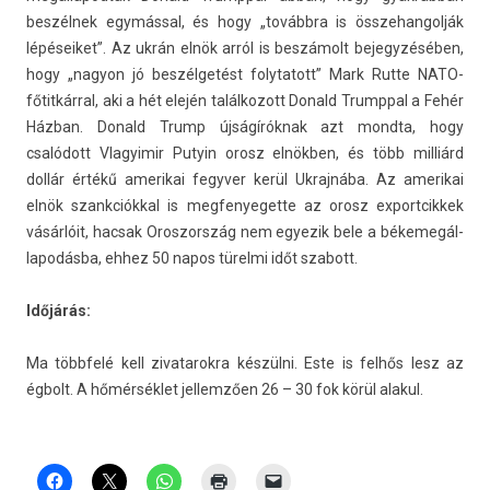
beszélnek egymással, és hogy „továbbra is összehan­golják
lépéseiket”. Az ukrán elnök arról is beszámolt be­jegyzéséb­en,
hogy „nagyon jó beszélgetést folytatott” Mark Rutte NATO-
főtitkárral, aki a hét elején talál­kozott Donald Trumpp­al a Fehér
Házban. Donald Trump újságíróknak azt mondta, hogy
csalódott Vlagyimir Putyin orosz elnökben, és több milliárd
dollár értékű amerikai fegyv­er kerül Uk­rajnába. Az amerikai
elnök szankciókk­al is meg­fenyeget­te az orosz ex­portcik­kek
vásárlóit, hac­sak Oros­zország nem egyezik bele a békemegál­
lapodás­ba, ehhez 50 napos türelmi időt szabott.
Időjárás:
Ma többfelé kell zivatarok­ra készülni. Este is felhős lesz az
égbolt. A hőmérséklet jel­lemző­en 26 – 30 fok körül al­akul.