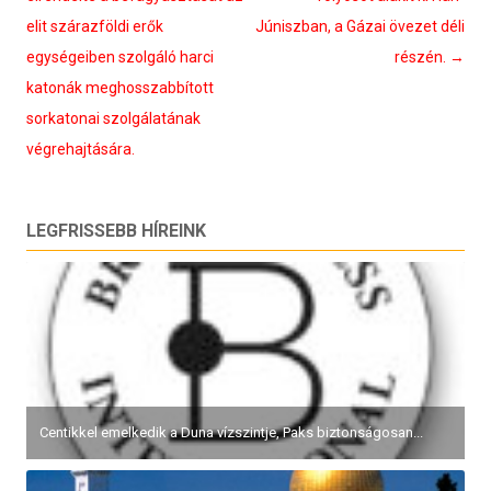
elit szárazföldi erők
Júniszban, a Gázai övezet déli
egységeiben szolgáló harci
részén.
→
katonák meghosszabbított
sorkatonai szolgálatának
végrehajtására.
LEGFRISSEBB HÍREINK
Pirkadat: Seres Attila – A hét értékelése