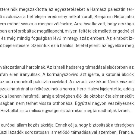
iszterel­nök megszakítot­ta az egyez­tetéseket a Hamasz palesztin ter­
első szakas­za a hét elején eredmény nélkül zárult, Benjámin Netan­jahu
nem mehet vissza a meg­beszélések­re. Arra hivat­kozott, hogy országa
an arról próbáltak megál­lapod­ni, mily­en feltételek mel­lett en­gedné el
és még min­dig fogságban lévő min­tegy száz em­bert. Az el­rabolt iz­
be­jelen­tésére. Szerin­tük ez a halálos ítéletet jelen­ti az egyelőre még
l­tozat­lanul har­colnak. Az iz­raeli had­sereg támadásai el­sősor­ban az
fah ellen ir­ányul­nak. A kormányszóvivő azt ígérte, a katonai akciók
z oda menekült palesztin civileket. Az iz­raeli vezérkari főnök vis­zont
szaki határánál is felkészülnek a harcra. Herci Halevi kijelen­tette, addig
a li­banoni határnál, amíg a térségben élő, de október óta el­menekült
zton­ságban nem térhet vissza otthonába. Egyúttal nagyon ves­zélyes­nek
 Hez­bollah siíta milícia egységei és bár­mikor meg­támad­hatják Iz­raelt.
 európai állam közös akciója. Ennek célja, hogy bi­ztosít­sák a térségben
úszi lázadók sorozatosan ismétlődő támadásaiv­al szemb­en. Fran­cia,