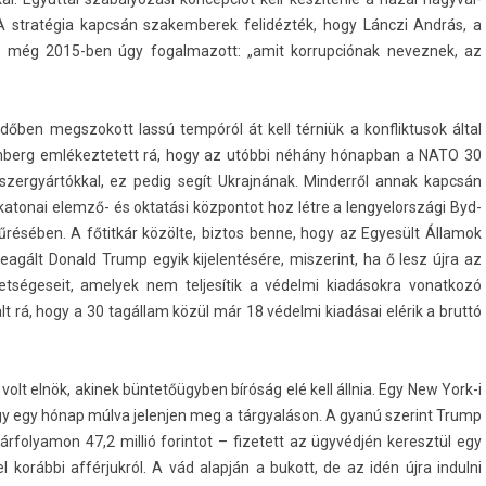
. A stratégia kapcsán szakem­berek felidézték, hogy Lánczi András, a
 még 2015-ben úgy fogal­mazott: „amit kor­rupciónak nevez­nek, az
dőben megszokott lassú tempóról át kell térniük a konflik­tusok által
tenberg em­lékez­tetett rá, hogy az utóbbi néhány hónap­ban a NATO 30
­zergyár­tókk­al, ez pedig segít Uk­rajnának. Min­derről annak kapcsán
katonai elemző- és oktatási köz­pontot hoz létre a len­gyelországi Byd­
űrésében. A főtitkár közölte, bi­ztos benne, hogy az Egyesült Államok
eagált Donald Trump egyik kijelen­tésére, mis­zerint, ha ő lesz újra az
ségeseit, amelyek nem tel­jesítik a védelmi kiadásokra vonat­kozó
talt rá, hogy a 30 tagállam közül már 18 védelmi kiadásai elérik a bruttó
olt elnök, akinek büntetőügyben bíróság elé kell állnia. Egy New York-i
hogy egy hónap múlva jelenj­en meg a tárgyaláson. A gyanú szerint Trump
rfolyamon 47,2 millió forin­tot – fizetett az ügyvédjén keresztül egy
 korábbi afférjukról. A vád alapján a bukott, de az idén újra in­dul­ni