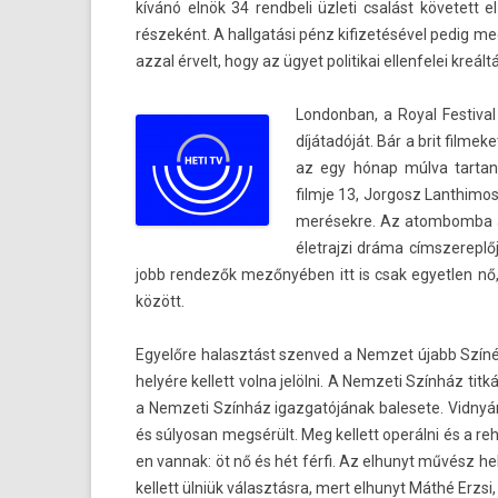
kívánó elnök 34 re­ndbeli üzleti csalást követett
részeként. A hallgatási pénz kifizetésével pedig me
azzal érvelt, hogy az ügyet politikai el­lenfelei kreált
Lon­donban, a Royal Fes­tiv­
díjátadóját. Bár a brit fil­me
az egy hónap múlva tar­tand
filmje 13, Jor­gosz Lanthimo
merések­re. Az atom­bomba aty
élet­rajzi dráma címszerep­lője
jobb re­ndezők mezőnyében itt is csak egyetl­en nő,
között.
Egyelőre halasztást szen­ved a Nem­zet újabb Szín
helyére kel­lett volna jelölni. A Nem­zeti Színház ti
a Nem­zeti Színház igaz­gatójának balesete. Vidnyán
és súlyosan megsérült. Meg kel­lett operálni és a re­h
en van­nak: öt nő és hét férfi. Az el­hunyt művész h
kel­lett ülniük választásra, mert el­hunyt Máthé Erzsi