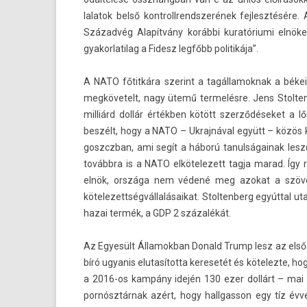
lalatok belső kontrollrendszerének fej­lesztésére
Századvég Alapítvány korábbi kuratóriumi elnöke
gyakor­latilag a Fidesz legfőbb politikája”.
A NATO főtitkára szerint a tagál­lamok­nak a békei
meg­követelt, nagy ütemű ter­melés­re. Jens Stol­
milliárd dollár értékben kötött szerződéseket a lős
beszélt, hogy a NATO – Uk­rajnáv­al együtt – közös 
goszczban, ami segít a háború tanul­ságainak lesz
továbbra is a NATO el­kötelezett tagja marad. Így r
elnök, országa nem védené meg azokat a szövet­
kötelezettség­vállalásaikat. Stol­tenberg egyúttal u
hazai termék, a GDP 2 százalékát.
Az Egyesült Államok­ban Donald Trump lesz az első v
bíró ugyanis elutasítot­ta keresetét és kötelez­te, 
a 2016-os kampány idején 130 ezer dollárt – mai á
pornósztárnak azért, hogy hallgas­son egy tíz évvel