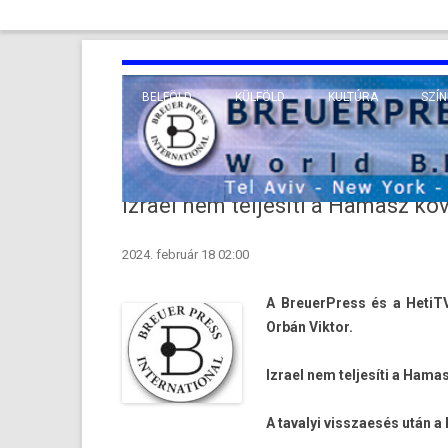
BELFÖLD
KÜLFÖLD
KULTÚRA
SZÍN
EURÓPA
TUDO
VALLÁS
KÖZEL-KELET
Izrael nem teljesíti a Hamasz k
TÁVOL-KELET
2024. február 18 02:00
TENGERENTÚL
A BreuerPress és a HetiTV
Orbán Vik­tor.
Iz­rael nem tel­jesíti a Ha
A tavalyi visszaesés után a 