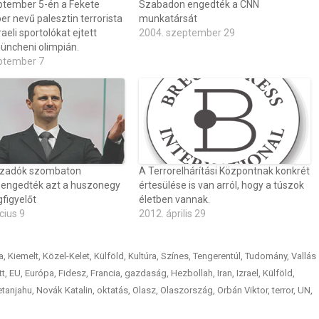
ptember 5-én a Fekete
Szabadon engedték a CNN
r nevű palesztin terrorista
munkatársát
aeli sportolókat ejtett
2004. szeptember 29
üncheni olimpián.
ptember 7
 lázadók szombaton
A Terrorelhárítási Központnak konkrét
engedték azt a huszonegy
értesülése is van arról, hogy a túszok
igyelőt
életben vannak.
cius 9
2012. április 29
a
,
Kiemelt
,
Közel-Kelet
,
Külföld
,
Kultúra
,
Színes
,
Tengerentúl
,
Tudomány
,
Vallás
tt
,
EU
,
Európa
,
Fidesz
,
Francia
,
gazdaság
,
Hezbollah
,
Iran
,
Izrael
,
Külföld
,
tanjahu
,
Novák Katalin
,
oktatás
,
Olasz
,
Olaszország
,
Orbán Viktor
,
terror
,
UN
,