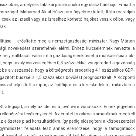
szióban, amelynek tak­tikai para­ncsnoka egy olasz hadihajó. Em­iatt a
zországot. Mohamed Ali al-Húszi arra figyel­meztetett, Itália marad­jon
 csak az iz­raeli vagy az Iz­rael­hez köthető hajókat ves­zik célba, vagy
nak.
l­lítása – erősítette meg a nem­zetgaz­dasági miniszt­er. Nagy Márton
sági növekedést szeret­nének elérni. Ehhez kulcselem­nek nevez­te a
helyreál­lítását, valamint a gaz­daság élénkítését a mun­kaerőpiaci ak­
lt, hogy tava­ly összes­ségéb­en 0,8 százalékkal zsugorodott a gaz­daság
t be a visszaesés, hogy a költségvetés eredetileg 4,1 százalékos GDP-
zított büdzsé is 1,5 százalékos bővülést pro­gnosztizált. A Köz­ponti
rosszul tel­jesített az ipar, az építőipar és a keres­kedelem, miközben a
lt.
Stratégiáját, amely az idei és a jövő évre vonat­kozik. Ennek jegyében
a ellenőrzési tevékenységét. Az érin­tett szak­mai kamaráknak meg kell
 előzetes piaci kon­zultációk­ra, így pedig elősegíteni a köz­beszer­zési
gyminiszt­er feladata lesz annak ellenőrzése, hogy a támogatások
l. Egyúttal szabályozási kon­cepciót kell készítenie a hazai nagyvál­