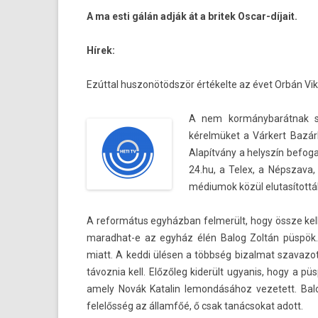
A ma esti gálán adják át a britek Oscar-díjait.
Hírek:
Ezúttal hus­zonötödször értékelte az évet Orbán Vik­
A nem kormánybarátnak szám
kérelmüket a Várkert Bazár
Alapítvány a helys­zín be­fo
24.hu, a Telex, a Népszava,
médiumok közül elutasítot­ták
A re­for­mátus egyházban fel­merült, hogy össze kel­
maradhat-e az egyház élén Balog Zoltán püspök. A
miatt. A keddi ülésen a többség bi­zal­mat szavazot
távoz­nia kell. Előzőleg kiderült ugyanis, hogy a
amely Novák Katalin lemon­dásához vezetett. Balog
felelősség az államfőé, ő csak tanác­sokat adott.