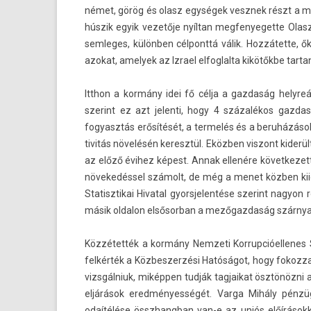
német, görög és olasz egységek vesznek részt a mis­
húszik egyik vezetője nyíltan meg­fenyeget­te Olas­
sem­leges, különben cél­ponttá válik. Hozzátette, ők
azokat, amelyek az Iz­rael el­foglal­ta kikötőkbe tar­ta
Itthon a kormány idei fő célja a gaz­daság helyreá
szerint ez azt jelen­ti, hogy 4 százalékos gaz­da
fogyasztás erősítését, a ter­melés és a beruházások 
tivitás növelésén keresztül. Eközben vis­zont kiderü
az előző évihez képest. Annak ellenére követ­kezet
növekedéssel számolt, de még a menet közben kiiga
Statisztikai Hivat­al gyorsjelen­tése szerint nagyon 
másik ol­dalon el­sősor­ban a mezőgaz­daság szár­nya
Közzétették a kormány Nem­zeti Kor­rupcióel­lenes 
felkérték a Köz­beszer­zési Hatóságot, hogy fokoz­z
vizsgálniuk, miképpen tudják tag­jaikat ösztönözni az
eljárások eredményességét. Varga Mihály pén­zü
odaítélése összhangban van-e az uniós előírásokk­a