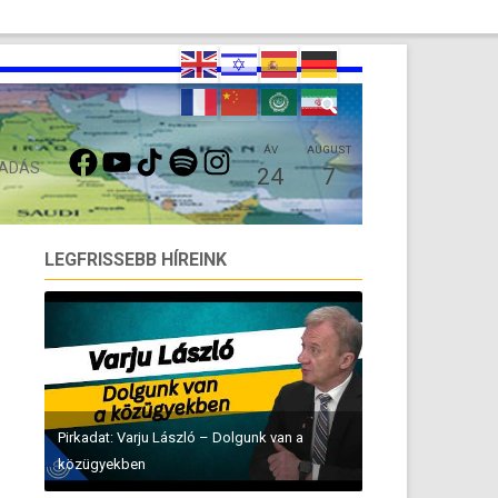
FACEBOOK
YOUTUBE
TIKTOK
SPOTIFY
INSTAGRAM
ÁV
AUGUST
 ADÁS
24
7
LEGFRISSEBB HÍREINK
Pirkadat: Varju László – Dolgunk van a
közügyekben