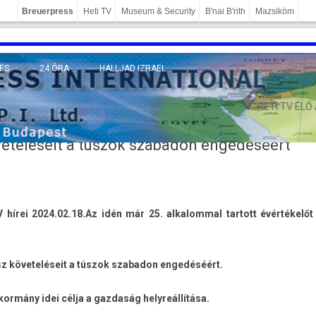
Breuerpress
Heti TV
Museum & Security
B'nai B'rith
Mazsiköm
ES
24 ÓRA
HALLJAD IZRAEL
MÁNY
HETI TV ÉLŐ
öveteléseit a túszok szabadon engedéséért
 hírei 2024.02.18.
Az idén már 25. al­kalomm­al tar­tott évértékelőt
masz követeléseit a túszok szabadon engedéséért.
kormány idei célja a gaz­daság helyreál­lítása.