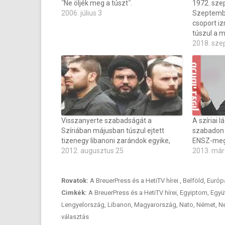
˝Ne öljék meg a túszt˝.
1972. sze
2006. július 3
Szeptembe
csoport izr
túszul a m
2018. sze
Visszanyerte szabadságát a
A szíriai
Szíriában májusban túszul ejtett
szabadon 
tizenegy libanoni zarándok egyike,
ENSZ-megf
2012. augusztus 25
2013. már
Rovatok:
A BreuerPress és a HetiTV hírei
,
Belföld
,
Európ
Cimkék:
A BreuerPress és a HetiTV hírei
,
Egyiptom
,
Együ
Lengyelország
,
Libanon
,
Magyarország
,
Nato
,
Német
,
Ne
választás