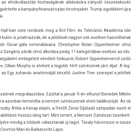
 el az elnökválasztás tisztaságának aláásására irányuló összees­küvés
g­sértet­te a kam­pányfinanszírozási tör­vényeket. Trump egyébként újra
ák.
al Hall-ban este re­ndezik meg a Brit Film- és Televíziós Akadémia idei
ket külön is jutal­mazzák, de a jelölések nagyon sok esetb­en hason­lítanak
ó Oscar-gála nominálásaira. Chris­toph­er Nolan Op­pen­heim­er című
sz Szegény párák című alkotása pedig 11 kategóriában esélyes az elis­
jaként em­legetett elméleti fizikus­ról, Robert Op­pen­heimer­ről szóló
, Cil­lian Mur­phy is el­viheti a leg­jobb férfi színésznek járó díjat. A leg­
 az Egy zuhanás anatómiáját készítő Just­ine Trier szerepel a jelöltek
észének megválasztása. Ezúttal a január 9-én el­hunyt Be­nedek Miklós
tkára azon­ban lemondta a nem­zet színés­zeinek eheti találkozóját. Az ok
szky At­tila a hónap elején, a Petőfi Zenei Díjátadó színpadán esett el
abilitáció hosszú ideig tart. Mint is­mert, a Nem­zet Színészei tizen­kett­
elyére min­dig a többiek választanak új tagot. Tava­ly háromszor is össze
, Csomós Mari és Baláz­sovits Lajos.