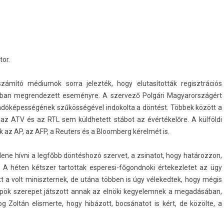
tor.
ító médiumok sorra jelez­ték, hogy elutasítot­ták re­gisztrációs
ban meg­rendezett eseményre. A szer­vező Polgári Magyarországért
gadóképes­ségének szűkösségével in­dokol­ta a döntést. Többek között a
 az ATV és az RTL sem küldhetett stábot az évértékelőre. A külföldi
 az AP, az AFP, a Re­ut­ers és a Bloom­berg kérelmét is.
lene hívni a legfőbb döntéshozó szer­vet, a zsinatot, hogy határoz­zon,
 héten kétszer tar­tottak esperesi-főgondnoki értekez­letet az ügy
t a volt miniszter­nek, de utána többen is úgy véleked­tek, hogy mégis
 püspök szerepet játszott annak az elnöki kegyelem­nek a megadásában,
 Zoltán elis­merte, hogy hibázott, bocsánatot is kért, de közölte, a