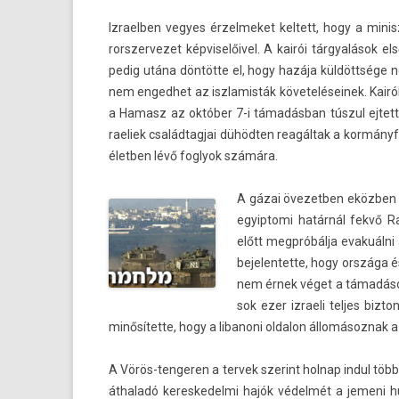
Iz­raelb­en vegyes érzel­meket kel­tett, hogy a min
rorszer­vezet kép­viselőivel. A kairói tárgyalások 
pedig utána döntötte el, hogy hazája küldöttsége 
nem en­ged­het az iszlamis­ták követeléseinek. Kairób
a Hamasz az október 7-i támadásban túszul ej­tett 
raeliek család­tagjai dühödten reagáltak a kormányfő 
életb­en lévő fog­lyok számára.
A gázai övezetb­en eközben vá
egyip­tomi határnál fekvő Ra
előtt megpróbálja evakuálni a
be­jelen­tette, hogy országa é
nem érnek véget a támadások 
sok ezer iz­raeli tel­jes bi­
minősítette, hogy a li­banoni ol­dalon állomásoz­nak a
A Vörös-tengeren a ter­vek szerint hol­nap indul több
áthaladó keres­kedel­mi hajók védelmét a jemeni h