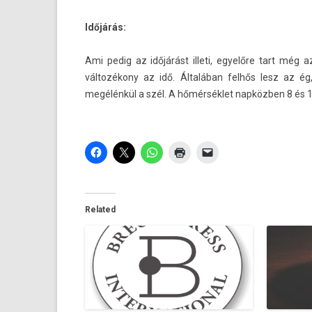
Időjárás:
Ami pedig az időjárást il­leti, egyelőre tart még 
változékony az idő. Általában felhős lesz az ég,
megélénkül a szél. A hőmérséklet napközben 8 és 14 f
Related