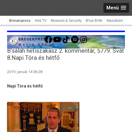
Menü
Breuerpress
Heti TV
Museum & Security
B'nai B'rith
Mazsiköm
Facebook
YouTube
TikTok
Spotify
Instagram
B’sáláh hetiszakasz 2. kommentár, 5779. Svát
8.Napi Tóra és hétfő
2019. január 14 06:28
Napi Tóra és hétfő