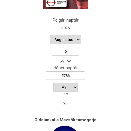
Polgári naptár
Héber naptár
אב
Oldalunkat a Mazsök támogatja