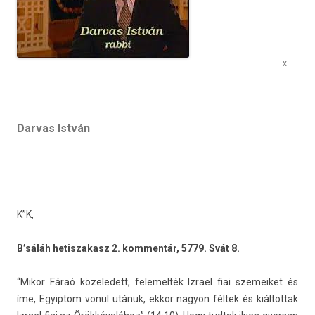
x
Darvas István
K”K,
B’sáláh hetis­zakasz 2. kom­mentár, 5779. Svát 8.
“Mikor Fáraó közeledett, felemel­ték Iz­rael fiai szemeiket és
íme, Egyip­tom vonul utánuk, ekkor nagyon féltek és kiál­tottak