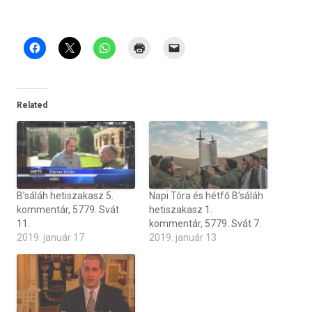
Related
B’sáláh hetiszakasz 5.
Napi Tóra és hétfő B’sáláh
kommentár, 5779. Svát
hetiszakasz 1.
11.
kommentár, 5779. Svát 7.
2019. január 17
2019. január 13