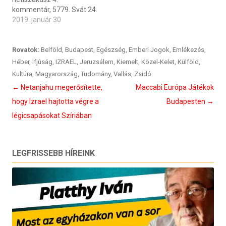
kommentár, 5779. Svát 24.
2019. január 30
Rovatok:
Belföld
,
Budapest
,
Egészség
,
Emberi Jogok
,
Emlékezés
,
Héber
,
Ifjúság
,
IZRAEL
,
Jeruzsálem
,
Kiemelt
,
Közel-Kelet
,
Külföld
,
Kultúra
,
Magyarország
,
Tudomány
,
Vallás
,
Zsidó
Bejegyzés
←
Netanjahu megerősítette,
Maccabi Európa Játékok
navigáció
hogy Izrael hajtotta végre a
Budapesten
→
légicsapásokat Szíriában
LEGFRISSEBB HÍREINK