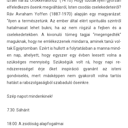
Iz­rael fiai az Örökkévalóhoz” (14:10). Hogy tud­tak ilyen gyor­san
el­feled­kezni őseink megváltásról, Isten csodás cselekedeteiről?
Ráv Av­raham Yoff­en (1887-1970) alapján egy magyarázat:
“ilyen a természetünk. Az ember által elért spirituális szintről
hatal­masat lehet bukni, ha az nem rögzül a fejb­en és a
cselekedetekb­en. A kivonuló tömeg tag­jai “megen­gedték”
maguk­nak, hogy ne em­lékez­zenek min­darra, aminek tanúi vol­
tak Egyip­tomban. Ezért is hul­lott a folytatás­ban a manna mind­
en nap, ahelyett, hogy egysz­er egy évben leesett volna a
szükséges men­nyiség. Szükségük volt rá, hogy napi re­
ndszeres­ségel érje őket in­spiráció gyanánt az is­teni
gondviselés, mert másképpen nem gyakorolt volna tartós
hatást a rabszol­gaság­ból szabaduló őseinkre.
Szép napot min­denkinek!
7.30: Sáhárit
18.00: A zsidóság al­ap­fogal­mai