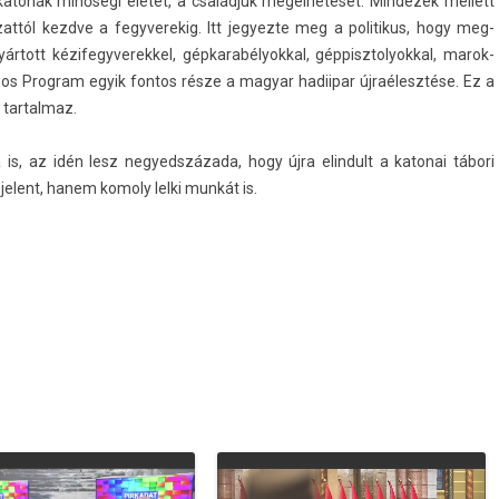
a katonák minőségi életét, a családjuk megélhetését. Min­dezek mel­lett
zattól kezdve a fegyverekig. Itt jegyez­te meg a politikus, hogy meg­
tott kézifegyverek­kel, gép­karabélyokk­al, gép­pisztolyokk­al, marok­
026-os Pro­gram egyik fon­tos része a magyar hadiipar újraélesztése. Ez a
 tar­talmaz.
 is, az idén lesz negyedszázada, hogy újra elin­dult a katonai tábori
 jelent, hanem komo­ly lelki munkát is.