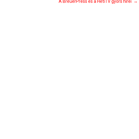
A BreuerPress és a HetiTV gyors hírei
→