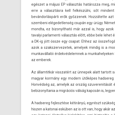
egészet a májusi EP választás határozza meg, mint
erre a választásra kell felkészülni, sőt min­d
bevándorláspárti erők győz­zenek. Hozzátette azt 
szem­beni elégedet­lenség csupán egy ürügy. Németh 
mondta, ez bi­zonyít­ható már azzal is, hogy azok
tavalyi par­lamen­ti választás előtt, ebbe bele lehe
a DK-ig jött össze egy csapat. Ehhez az összefogás­
azok a szakszer­vezetek, amelyek min­dig is a mos­
mun­kavál­lalói érdek­védelem­nek a mun­kahelyek­
az em­berek.
Az állam­titkár visszatért az ünnepek alatt tar­tott s
magyar kormány egy modern ütőképes had­sereg me
Honvédség az, amelyik az ország szuverenitását és
be­bizonyítania a migrációs válság kapcsán is, legy­
A had­sereg fej­lesztése kétirányú, egyrészt szükség
hisz­en a katonai esküben az is ott van, hogy akár a