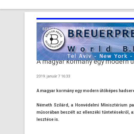
BELFÖLD
KÜLFÖLD
KULTÚRA
SZÍN
EURÓPA
TUDO
VALLÁS
KÖZEL-KELET
A magyar kormány egy modern ü
TÁVOL-KELET
2019. január 7 16:33
TENGERENTÚL
A magyar kormány egy modern ütőképes had­sereg
Németh Szilárd, a Honvédelmi Minisztérium par­l
műsorában beszélt az el­lenzéki tüntetésekről,
lesztése is.