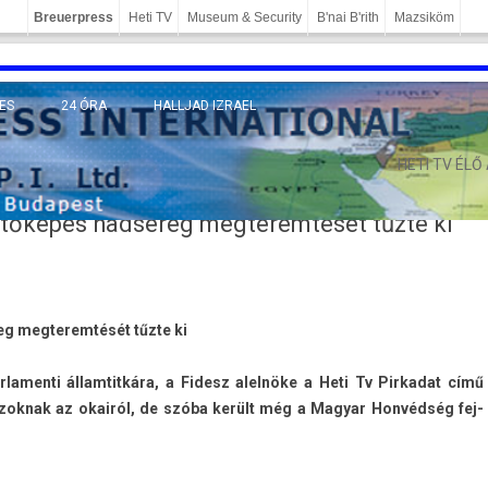
Breuerpress
Heti TV
Museum & Security
B'nai B'rith
Mazsiköm
ES
24 ÓRA
HALLJAD IZRAEL
MÁNY
HETI TV ÉLŐ
tőképes hadsereg megteremtését tűzte ki
 meg­terem­tését tűzte ki
amen­ti állam­titkára, a Fidesz alelnöke a Heti Tv Pir­kadat című
 azok­nak az okairól, de szóba került még a Magyar Honvédség fej­