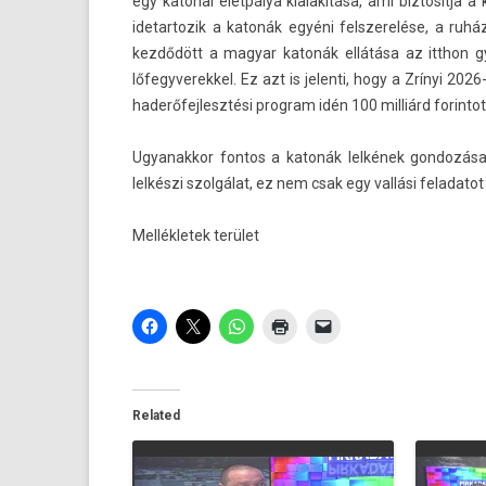
egy katonai életpálya kialakítása, ami bi­ztosít­ja 
idetar­tozik a katonák egyéni felszerelése, a ruhá
kezdődött a magyar katonák ellátása az itthon gyár
lőfegyverek­kel. Ez azt is jelen­ti, hogy a Zrínyi 2
haderőfej­lesztési pro­gram idén 100 milliárd forin­tot
Ugyanak­kor fon­tos a katonák lelkének gon­dozása
lelkészi szolgálat, ez nem csak egy vallási feladatot
Mel­lékletek terület
Related