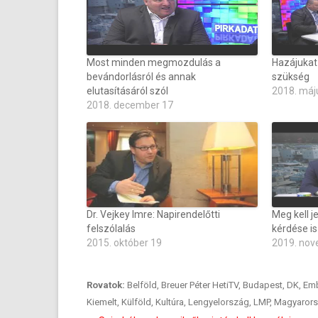
Most minden megmozdulás a
Hazájukat
bevándorlásról és annak
szükség
elutasításáról szól
2018. máj
2018. december 17
Dr. Vejkey Imre: Napirendelőtti
Meg kell j
felszólalás
kérdése is
2015. október 19
2019. nov
Rovatok:
Belföld
,
Breuer Péter HetiTV
,
Budapest
,
DK
,
Emb
Kiemelt
,
Külföld
,
Kultúra
,
Lengyelország
,
LMP
,
Magyaror