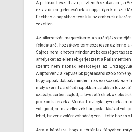
A politikus beszélt az új esztendő szokásairól, a Ví
ez az úr meg­jelenésének a napja, il­yen­kor szokt
Ezekb­en a napok­ban tes­zik ki az em­berek a karác­
vezett­en.
Az állam­titkár megem­lítet­te a saj­tótájékoz­tatójá
feladatairól, hozzátéve ter­mészetes­en az lenne a l
Saj­nos nem lehetett min­denütt békességet tapasztal
amelyeket az el­lenzék ger­jesztett a Par­lamentb­en,
szerint nem kap­nak lehetőséget az Országgyűlés
Alaptörvény, a kép­viselők jogállásáról szóló törvény
hogy síppal, dobb­al, mind­en más eszközzel, az elnö
mely szerint az előző napok­ban az ak­kori levezető e
szabálys­zerű­en zaj­lott, a levezető elnök az ob­struk
pro-kontra érvek a Munka Törvénykönyvének a módo
volt gond, nem az el­lenzék han­gos­kodásáv­al volt pr
lehet, hisz­en szólásszabad­ság van – tette hozzá a k
Arra a kérdésre, hogy a történtek fényében mily­e