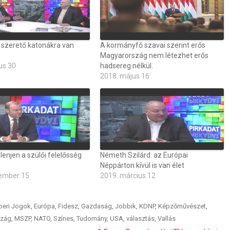
 szerető katonákra van
A kormányfő szavai szerint erős
Magyarország nem létezhet erős
us 30
hadsereg nélkül.
2018. május 16
elenjen a szülői felelősség
Németh Szilárd: az Európai
Néppárton kívül is van élet
ember 15
2019. március 12
eri Jogok
,
Európa
,
Fidesz
,
Gazdaság
,
Jobbik
,
KDNP
,
Képzőművészet
,
szág
,
MSZP
,
NATO
,
Színes
,
Tudomány
,
USA
,
választás
,
Vallás