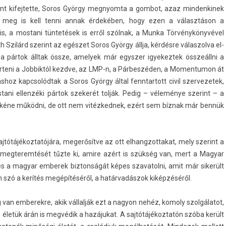
 kifej­tette, Soros György meg­nyom­ta a gom­bot, azaz min­denkinek
ent meg is kell tenni annak érdekében, hogy ezen a választáson a
is, a mos­tani tüntetések is erről szólnak, a Munka Törvénykönyvével
Szilárd szerint az egészet Soros György állja, kérdésre válas­zolva el­
 a pártok álltak össze, amelyek már egysz­er igyekez­tek összeállni a
t érteni a Job­biktól kezdve, az LMP-n, a Párbeszéden, a Momen­tumon át
hoz kapcsolód­tak a Soros György által fenntar­tott civil szer­vezetek,
tani el­lenzéki pártok szekerét tolják. Pedig – véleménye szerint – a
en kéne működni, de ott nem vitéz­kednek, ezért sem bíznak már bennük
aj­tótájékoz­tatójára, megerősítve az ott el­hangzot­takat, mely szerint a
g­terem­tését tűzte ki, amire azért is szükség van, mert a Magyar
 a magyar em­berek bi­zton­ságát képes szavatol­ni, amit már sikerült
en szó a kerítés megépítéséről, a határvadászok kiképzéséről.
 van em­berek­re, akik vállalják ezt a nagyon nehéz, komo­ly szolgálatot,
z életük árán is megvédik a hazájukat. A saj­tótájékoz­tatón szóba került