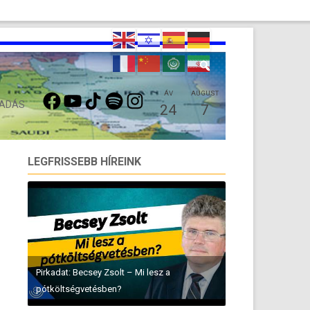
FACEBOOK
YOUTUBE
TIKTOK
SPOTIFY
INSTAGRAM
ÁV
AUGUST
 ADÁS
24
7
LEGFRISSEBB HÍREINK
Pirkadat: Becsey Zsolt – Mi lesz a
pótköltségvetésben?