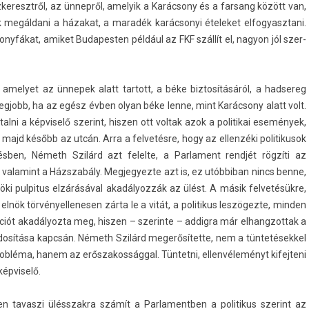
z­keresztről, az ünnepről, amelyik a Karácsony és a far­sang között van,
ák megáldani a házakat, a maradék karác­sonyi ételeket el­fogyasztani.
sonyfákat, amiket Budapest­en például az FKF szállít el, nagyon jól szer­
t, amelyet az ünnepek alatt tar­tott, a béke bi­ztosításáról, a had­sereg
eg­jobb, ha az egész évben olyan béke lenne, mint Karácsony alatt volt.
­ni a kép­viselő szerint, hisz­en ott vol­tak azok a politikai események,
 majd később az utcán. Arra a fel­vetés­re, hogy az el­lenzéki politikusok
ben, Németh Szilárd azt felel­te, a Par­la­ment rendjét rögzíti az
, valamint a Házszabály. Meg­jegyez­te azt is, ez utób­biban nincs benne,
ki pul­pitus elzárásával akadályozzák az ülést. A másik fel­vetésük­re,
lnök tör­vényel­lenes­en zárta le a vitát, a politikus leszögezte, mind­en
­ciót akadályoz­ta meg, hisz­en – szerin­te – ad­digra már el­hangzot­tak a
sítása kapcsán. Németh Szilárd megerősítette, nem a tün­tetések­kel
obléma, hanem az erős­zakos­ságg­al. Tün­tetni, el­lenvéleményt kifej­teni
ép­viselő.
n tavas­zi ülésszak­ra számít a Par­lamentb­en a politikus szerint az