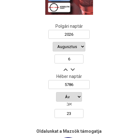
Polgári naptár
Héber naptár
אב
Oldalunkat a Mazsök támogatja