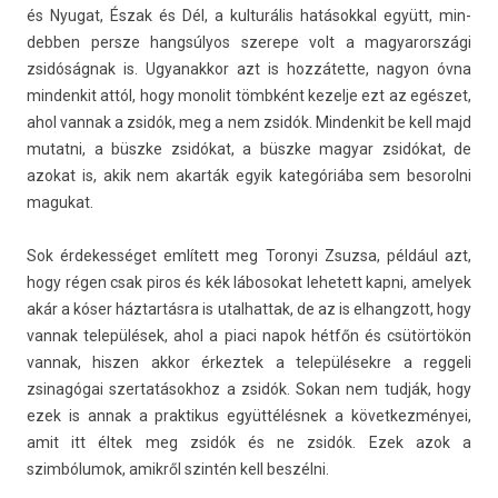
és Nyugat, Észak és Dél, a kul­turális hatásokk­al együtt, min­
debb­en per­sze hangsúlyos szerepe volt a magyarországi
zsidóságnak is. Ugyanak­kor azt is hozzátette, nagyon óvna
min­denkit attól, hogy mono­lit tömbként kezel­je ezt az egészet,
ahol van­nak a zsidók, meg a nem zsidók. Min­denkit be kell majd
mutat­ni, a büszke zsidókat, a büszke magyar zsidókat, de
azokat is, akik nem akarták egyik kategóriába sem be­sorol­ni
magukat.
Sok érdekes­séget említett meg Toronyi Zsuz­sa, például azt,
hogy régen csak piros és kék lábosokat lehetett kapni, amelyek
akár a kóser háztartásra is utal­hattak, de az is el­hangzott, hogy
van­nak települések, ahol a piaci napok hétfőn és csütörtökön
van­nak, hisz­en akkor érkez­tek a településekre a re­ggeli
zsinagógai szer­tatások­hoz a zsidók. Sokan nem tudják, hogy
ezek is annak a prak­tikus együttélésnek a követ­kezményei,
amit itt éltek meg zsidók és ne zsidók. Ezek azok a
szimbólumok, amikről szintén kell beszélni.