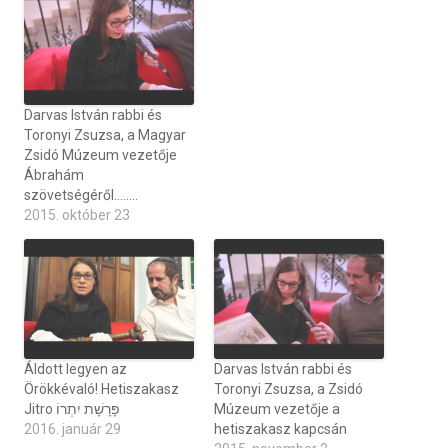
Darvas István rabbi és
Toronyi Zsuzsa, a Magyar
Zsidó Múzeum vezetője
Ábrahám
szövetségéről……..
2015. október 23
Áldott legyen az
Darvas István rabbi és
Örökkévaló! Hetiszakasz
Toronyi Zsuzsa, a Zsidó
Jitro פָּרָשָׁת יִתְרוֹ
Múzeum vezetője a
2016. január 29
hetiszakasz kapcsán