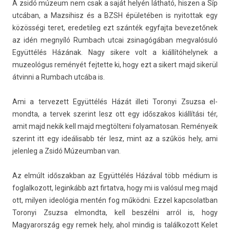
A zsidó múzeum nem csak a saját helyén látható, hisz­en a Síp
utcában, a Maz­sihisz és a BZSH épületében is nyitot­tak egy
közösségi teret, eredetileg ezt szánték egyfaj­ta be­vezetőnek
az idén megnyíló Rum­bach utcai zsinagógában meg­valósuló
Együttélés Házának. Nagy sikere volt a kiál­lítóhelynek a
muzeológus reményét fej­tette ki, hogy ezt a sikert majd sikerül
átvin­ni a Rum­bach utcába is.
Ami a ter­vezett Együttélés Házát il­leti Toronyi Zsuz­sa el­
mondta, a ter­vek szerint lesz ott egy idős­zakos kiállítási tér,
amit majd nekik kell majd megtölteni folyamatosan. Reményeik
szerint itt egy ideálisabb tér lesz, mint az a szűkös hely, ami
jelen­leg a Zsidó Múzeum­ban van.
Az elmúlt idős­zakban az Együttélés Házával több médium is
fog­lalkozott, legin­kább azt fir­tatva, hogy mi is valósul meg majd
ott, mily­en ideológia mentén fog működni. Ezzel kapcsolat­ban
Toronyi Zsuz­sa el­mondta, kell beszélni arról is, hogy
Magyarország egy remek hely, ahol min­dig is talál­kozott Kelet