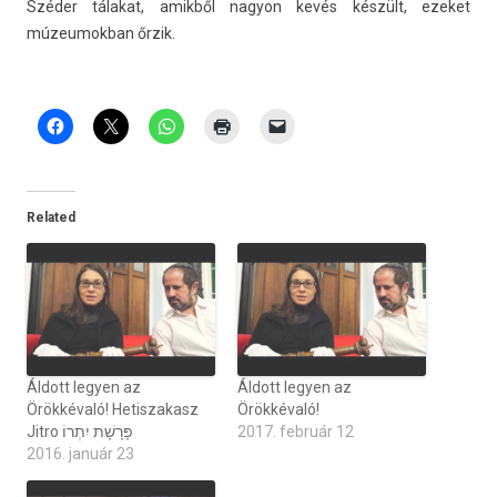
Széder tálakat, amikből nagyon kevés készült, ezeket
múzeumok­ban őrzik.
Related
Áldott legyen az
Áldott legyen az
Örökkévaló! Hetiszakasz
Örökkévaló!
Jitro פָּרָשָׁת יִתְרוֹ
2017. február 12
2016. január 23