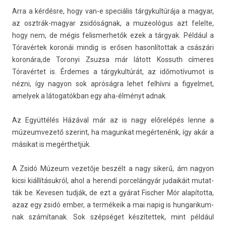
Arra a kérdésre, hogy van-e speciális tár­gykul­túrája a magyar,
az osztrák-magyar zsidóságnak, a muzeológus azt felel­te,
hogy nem, de mégis felis­merhetők ezek a tárgyak. Például a
Tóravértek koronái min­dig is erősen hason­lítot­tak a császári
koronára,de Toronyi Zsuz­sa már látott Kos­suth címeres
Tóravértet is. Érdemes a tár­gykul­túrát, az időmotívumot is
nézni, így nagyon sok apróságra lehet felhívni a figyel­met,
amelyek a látogatókban egy aha-élményt adnak.
Az Együttélés Házával már az is nagy előrelépés lenne a
múzeum­vezető szerint, ha magun­kat megértenénk, így akár a
másikat is megérthet­jük.
A Zsidó Múzeum vezetője beszélt a nagy sikerű, ám nagyon
kicsi kiállításukról, ahol a herendí por­celán­gyár judaikáit mutat­
ták be. Keves­en tudják, de ezt a gyárat Fisch­er Mór alapította,
azaz egy zsidó ember, a termékeik a mai napig is hun­garikum­
nak számítanak. Sok szépséget kés­zítet­tek, mint például