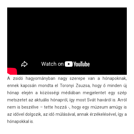
A zsidó hagyományban nagy szerepe van a hónapok­nak,
ennek kapcsán mondta el Toronyi Zsuz­sa, hogy ő mind­en új
hónap elején a közösségi médiában meg­jelen­tet egy szép
metszetet az aktuális hónapról, így most Svát haváról is. Arról
nem is beszélve – tette hozzá -, hogy egy múzeum amúgy is
az idővel dol­gozik, az idő múlásával, annak érzékelésével, így a
hónapokk­al is.