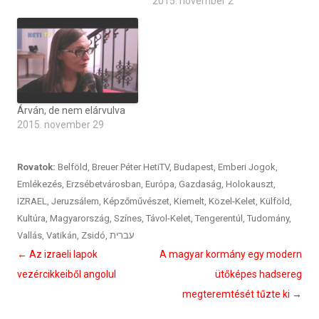
2015. november 2
Árván, de nem elárvulva
2015. november 29
Rovatok:
Belföld
,
Breuer Péter HetiTV
,
Budapest
,
Emberi Jogok
,
Emlékezés
,
Erzsébetvárosban
,
Európa
,
Gazdaság
,
Holokauszt
,
IZRAEL
,
Jeruzsálem
,
Képzőművészet
,
Kiemelt
,
Közel-Kelet
,
Külföld
,
Kultúra
,
Magyarország
,
Színes
,
Távol-Kelet
,
Tengerentúl
,
Tudomány
,
Vallás
,
Vatikán
,
Zsidó
,
עברית
Bejegyzés
←
Az izraeli lapok
A magyar kormány egy modern
navigáció
vezércikkeiből angolul
ütőképes hadsereg
megteremtését tűzte ki
→