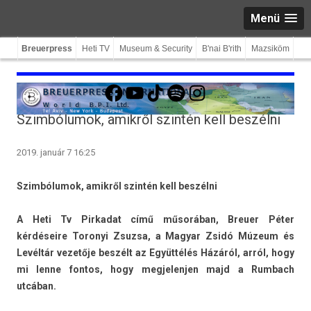
Menü
Breuerpress
Heti TV
Museum & Security
B'nai B'rith
Mazsiköm
Facebook
YouTube
TikTok
Spotify
Instagram
Szimbólumok, amikről szintén kell beszélni
2019. január 7 16:25
Szimbólumok, amikről szintén kell beszélni
A Heti Tv Pir­kadat című műsorában, Breu­er Péter
kérdéseire Toronyi Zsuz­sa, a Magyar Zsidó Múzeum és
Levéltár vezetője beszélt az Együttélés Házáról, arról, hogy
mi lenne fon­tos, hogy meg­jelenj­en majd a Rum­bach
utcában.