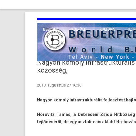
BELFÖLD
KÜLFÖLD
KULTÚRA
SZÍN
EURÓPA
TUDO
VALLÁS
KÖZEL-KELET
Nagyon komoly infrastrukturális f
TÁVOL-KELET
közösség,
TENGERENTÚL
2018. augusztus 27 16:36
Nagyon komo­ly in­frastruk­turális fej­lesztést haj­
Horovitz Tamás, a De­breceni Zsidó Hitközség
fejlődéséről, de egy as­ztalitenisz klub lét­rehozá