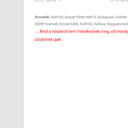
2016. április 19
2014. ápril
Rovatok:
Belföld
,
Breuer Péter HetiTV
,
Budapest
,
Emberi
KDNP
,
Kiemelt
,
Közel-Kelet
,
Külföld
,
Kultúra
,
Magyarorsz
Bejegyzés
←
Ahol a hősökről nem feledkeznek meg, ott mindi
navigáció
születnek újak