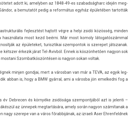
 kötetet adott ki, amelyb­en az 1848-49-es szabad­ságharc idején meg­
 Sándor, a be­mutatót pedig a re­for­mátus egyház épületében tar­tották
truk­turális fej­lesztést haj­tott végre a helyi zsidó közösség, mind­en
nek a használata most kezd beérni. Már most komo­ly látogatószámmal
nosít­ják az épületeket, turisztikai szem­pontok is szerepet játszanak.
­te kétszer érkezik járat Tel-Avivból. Ennek is köszönhetően nagyon sok
 a mos­tani Szom­batkös­zöntés­en is nagyon sokan vol­tak.
égnek minj­en gondjai, mert a város­ban van már a TEVA, az egyik leg­
kedik abban is, hogy a BMW gyárral, ami a városba jön em­el­kedni fog a
 év De­brec­en és környéke zsidósága szem­pontjából azt is jelen­ti –
 rákészül az ünnepek meg­tartására, amely során nagyon számítanak a
ben nagy szerepe van a város főrab­bijának, az iz­raeli Aser Eh­renfeldnek