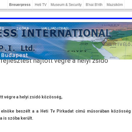
Breuerpress
Heti TV
Museum & Security
B'nai B'rith
Mazsiköm
ES
24 ÓRA
HALLJAD IZRAEL
MÁNY
HETI TV ÉLŐ
ejlesztést hajtott végre a helyi zsidó
tott végre a helyi zsidó közösség,
 elnöke beszélt a
a Heti Tv Pir­kadat című műsorában
közösség
sa is szóba került.