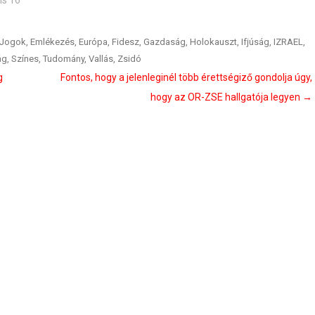
is 16
 Jogok
,
Emlékezés
,
Európa
,
Fidesz
,
Gazdaság
,
Holokauszt
,
Ifjúság
,
IZRAEL
,
ág
,
Színes
,
Tudomány
,
Vallás
,
Zsidó
g
Fontos, hogy a jelenleginél több érettségiző gondolja úgy,
hogy az OR-ZSE hallgatója legyen
→