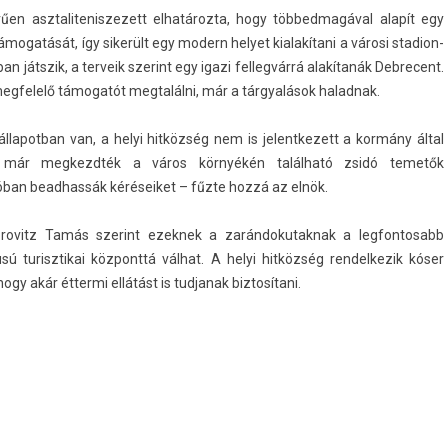
ű­en as­ztalitenis­zezett elhatározta, hogy töb­bedmagáv­al alapít egy
ogatását, így sikerült egy modern helyet kialakítani a városi stadion­
 játszik, a ter­veik szerint egy igazi fel­legvárrá alakítanák De­bre­cent.
­felelő támogatót meg­talál­ni, már a tárgyalások halad­nak.
llapot­ban van, a helyi hitközség nem is jelentkezett a kormány által
 de már meg­kezdték a város környékén található zsidó temetők
lóban be­ad­hassák kéréseiket – fűzte hozzá az elnök.
orovitz Tamás szerint ezek­nek a zarán­dokutak­nak a leg­fontosabb
sú turisztikai köz­ponttá válhat. A helyi hitközség re­ndel­kezik kóser
gy akár étter­mi ellátást is tud­janak bi­ztosítani.