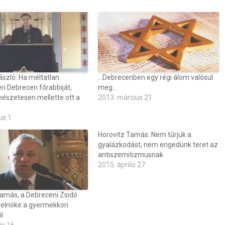
ászló: Ha méltatlan
…Debrecenben egy régi álom valósul
i Debrecen főrabbiját,
meg…
mészetesen mellette ott a
2013. március 21
us 1
Horovitz Tamás: Nem tűrjük a
gyalázkodást, nem engedünk teret az
antiszemitizmusnak
2015. április 27
Tamás, a Debreceni Zsidó
 elnöke a gyermekkori
l