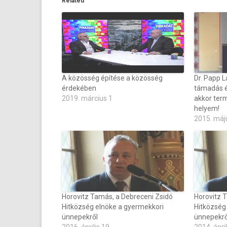
Related
A közösség építése a közösség
Dr. Papp L
érdekében
támadás ér
2019. március 1
akkor ter
helyem!
2015. máj
Horovitz Tamás, a Debreceni Zsidó
Horovitz 
Hitközség elnöke a gyermekkori
Hitközség
ünnepekről
ünnepekrő