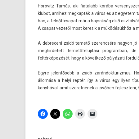
Horovitz Tamás, aki fiatalabb korába ver­senys­zer
klubot, amihez meg­kapták a város és az egyetem tám
ban, a fel­nőttcsapat már a baj­nokság első osztályában
A csapat vezetői most keresik a működésükhöz a meg
A de­breceni zsidó temető szerencsére nagyon jó á
meg­hirdetett temetőfelújítási pro­gram­ban,
feltérképezését, hogy a követ­kező pályázati for­du
Egyre jelen­tősebb a zsidó zarán­dokturiz­mus, H
állomása a helyi reptér, így a város egy ilyen típu
konyhával, amit szeret­nének a jövőben fej­leszteni, ho