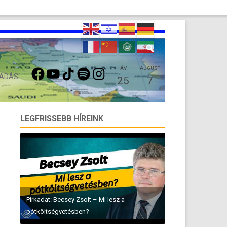
FACEBOOK
YOUTUBE
TIKTOK
SPOTIFY
INSTAGRAM
ÁV
AUGUST
 ADÁS
25
7
LEGFRISSEBB HÍREINK
Pirkadat: Becsey Zsolt – Mi lesz a
pótköltségvetésben?