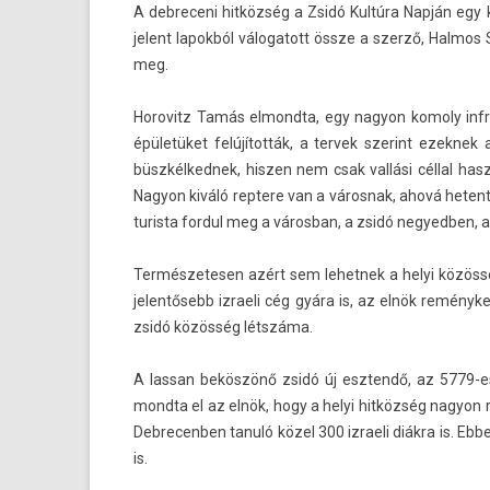
A de­breceni hitközség a Zsidó Kultúra Napján egy
jelent lapok­ból válogatott össze a szerző, Hal­mos
meg.
Horovitz Tamás el­mondta, egy nagyon komo­ly in­fras
épületüket felújították, a ter­vek szerint ezek­
büszkél­kednek, hisz­en nem csak vallási céllal hasz
Nagyon kiváló re­ptere van a város­nak, ahová heten
turis­ta for­dul meg a város­ban, a zsidó negyedb­en,
Ter­mészetes­en azért sem lehet­nek a helyi közöss
jelen­tősebb iz­raeli cég gyára is, az elnök re­mény
zsidó közösség létszáma.
A las­san beköszönő zsidó új esztendő, az 5779-es
mondta el az elnök, hogy a helyi hitközség nagyon
De­brecenb­en tanuló közel 300 iz­raeli diákra is. Eb
is.