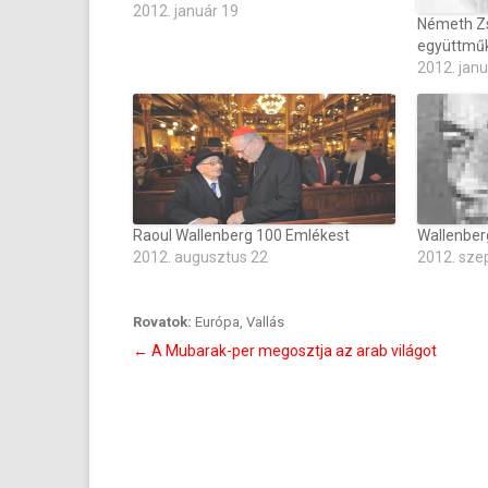
2012. január 19
Németh Zso
együttmű
2012. janu
Raoul Wallenberg 100 Emlékest
Wallenber
2012. augusztus 22
2012. sze
Rovatok:
Európa
,
Vallás
Bejegyzés
←
A Mubarak-per megosztja az arab világot
navigáció