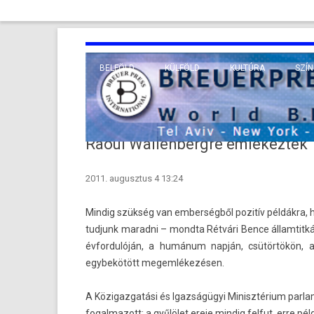
BELFÖLD
KÜLFÖLD
KULTÚRA
SZÍN
EURÓPA
TUDO
VALLÁS
KÖZEL-KELET
Raoul Wallenbergre emlékeztek
TÁVOL-KELET
2011. augusztus 4 13:24
TENGERENTÚL
Min­dig szükség van em­ber­ségből pozitív példákra, 
tud­junk marad­ni – mondta Rétvári Bence állam­titk
évfor­dulóján,
a humánum napján, csütörtökön, a főv
egybekötött megem­lékezés­en.
A Közigaz­gatási és Igazságügyi Minisztérium par­lam
fogal­mazott: a gyűlölet ereje min­dig fel­fut, erre p