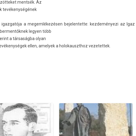
özöt­teket mentsék. Az
zak tevékenységének
az­gatója a megem­lékezés­en be­jelen­tette: kez­deményezi az Igaz
er­mentők­nek legy­en több
erint a társaságba olyan
tevékenységek ellen, amelyek a holokauszthoz vezetet­tek.