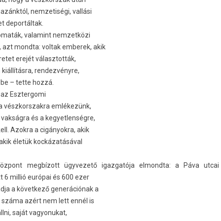
zánktól, nem­zetiségi, vallási
 de­por­táltak.
plomaták, valamint nem­zetközi
 azt mondta: vol­tak em­berek, akik
etet erejét választot­ták,
iállításra, re­ndez­vényre,
 be – tette hozzá.
az Eszter­gomi
or a vészkorszak­ra emlékezünk,
 vakságra és a kegyet­lenség­re,
l. Azok­ra a cigányok­ra, akik
, akik életük kockázatásával
özpont megbízott ügyvezető igaz­gatója el­mondta: a Páva utcai
 6 millió európai és 600 ezer
dja a követ­kező generációnak a
 száma azért nem lett ennél is
llni, saját vagyonukat,