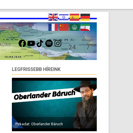
FACEBOOK
YOUTUBE
TIKTOK
SPOTIFY
INSTAGRAM
ÁV
AUGUST
 ADÁS
24
7
LEGFRISSEBB HÍREINK
Pirkadat: Oberlander Báruch