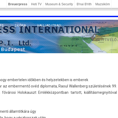
Breuerpress
Heti TV
Museum & Security
B'nai B'rith
Mazsiköm
ES
24 ÓRA
HALLJAD IZRAEL
MÁNY
HETI TV ÉLŐ
hogy em­ber­tel­en időkben és helyzetekb­en is em­berek
ár az em­ber­mentő svéd di­plomata, Raoul Wal­lenberg születésének 99.
árosi Holokauszt Em­lék­központban tar­tott, kiál­lítás­megnyitóv­al
en­ti állam­titkára úgy
élda, hogy a vészkorszak után