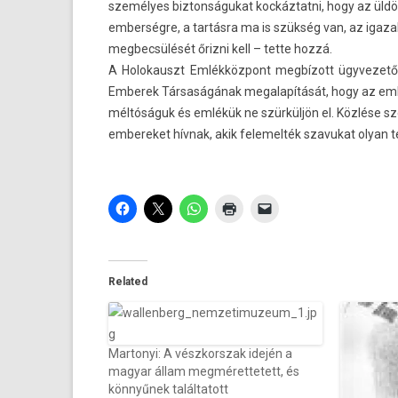
személyes bi­zton­ságukat koc­káztat­ni, hogy az üld
em­ber­ségre, a tartásra ma is szükség van, az iga
meg­becsülését őrizni kell – tette hozzá.
A Holokauszt Emlékközpont megbízott ügyvezető ig
Em­berek Társaságának megalapítását, hogy az em­b
méltóságuk és emlékük ne szürküljön el. Közlése sz
em­bereket hívnak, akik felemel­ték szavukat olyan 
Related
Martonyi: A vészkorszak idején a
magyar állam megmérettetett, és
könnyűnek találtatott