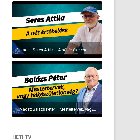
Pirkadat: Seres Attila – A hét értékelése
Pirkadat: Balázs Péter – Mestertervek, vagy...
HETI TV