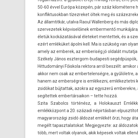
50-60 évvel Európa közepén, pár száz kilométerre ha
konflik­tusok­ban tízez­reket öltek meg és százez­reket
Az állam­titkár, utal­va Raoul Wal­lenberg és más di­
szer­vezetek kép­viselőinek em­ber­mentő munkájára,
életük kockázatásával életeket men­tettek, és a szer
ezért emléküket ápolni kell. Ma is szükség van olyan k
amely az em­berek, az em­beriség jó oldalát mutat­ja
Székely János esztergom-budapesti segédpüspök, 
Hit­tudományi Főis­kola re­ktora arról beszélt: amik
akkor nem csak az em­ber­telen­ségre, a gyűlöletre, a
hanem az em­ber­ségre is emlékezni, em­lékez­tetni kel
zsidókat búj­tattak, azok­ra az egysz­erű em­berek­re
segítet­tek em­ber­társaikon – tette hozzá.
Szita Szabolcs történész, a Holokauszt Emlékk
emlékközpont a 20. századi népirtásban el­pusztított
magyarországi zsidó áldozat emlékét őrzi, hogy áta
megélt tapasztalatokat. Meg­jegyez­te: az áldozatok
több, mert vol­tak olyanok, akik képesek vol­tak ellená