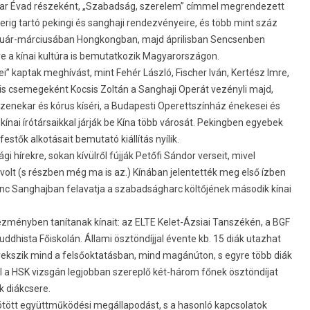
ar Évad részeként, „Szabadság, szerelem” címmel megrendezett
ig tartó pekingi és sanghaji rendezvényeire, és több mint száz
bruár-márciusában Hongkongban, majd áprilisban Sencsenben
e a kínai kultúra is bemutatkozik Magyarországon.
 kaptak meghívást, mint Fehér László, Fischer Iván, Kertész Imre,
lis csemegeként Kocsis Zoltán a Sanghaji Operát vezényli majd,
 zenekar és kórus kíséri, a Budapesti Operettszínház énekesei és
 kínai írótársaikkal járják be Kína több városát. Pekingben egyebek
estők alkotásait bemutató kiállítás nyílik.
hírekre, sokan kívülről fújják Petőfi Sándor verseit, mivel
volt (s részben még ma is az.) Kínában jelentették meg első ízben
nc Sanghajban felavatja a szabadságharc költőjének második kínai
zményben tanítanak kínait: az ELTE Kelet-Ázsiai Tanszékén, a BGF
ddhista Főiskolán. Állami ösztöndíjjal évente kb. 15 diák utazhat
vekszik mind a felsőoktatásban, mind magánúton, s egyre több diák
 fél a HSK vizsgán legjobban szereplő két-három főnek ösztöndíjat
ik diákcsere.
ötött együttműködési megállapodást, s a hasonló kapcsolatok