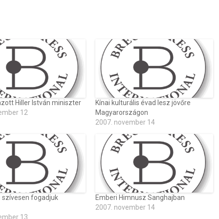
zott Hiller István miniszter
Kínai kulturális évad lesz jövőre
ember 12
Magyarországon
2007. november 14
g szívesen fogadjuk
Emberi Himnusz Sanghajban
2007. november 14
ember 13