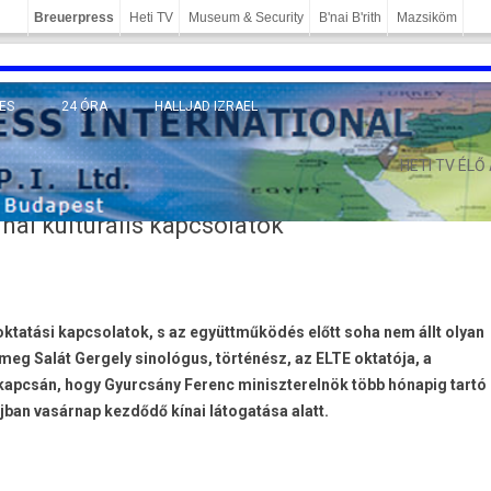
Breuerpress
Heti TV
Museum & Security
B'nai B'rith
Mazsiköm
ES
24 ÓRA
HALLJAD IZRAEL
MÁNY
HETI TV ÉLŐ
ínai kulturális kapcsolatok
 oktatási kapcsolatok, s az együttműködés előtt soha nem állt olyan
 meg Salát Gergely sinológus, történész, az ELTE oktatója, a
kapcsán, hogy Gyurcsány Ferenc miniszterelnök több hónapig tartó
jban vasárnap kezdődő kínai látogatása alatt.