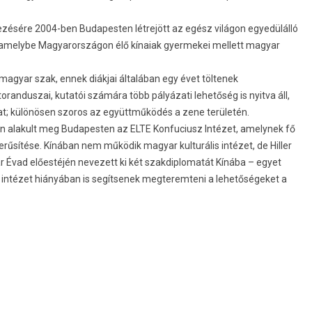
ésére 2004-ben Budapesten létrejött az egész világon egyedülálló
a, amelybe Magyarországon élő kínaiak gyermekei mellett magyar
agyar szak, ennek diákjai általában egy évet töltenek
randuszai, kutatói számára több pályázati lehetőség is nyitva áll,
t; különösen szoros az együttműködés a zene területén.
n alakult meg Budapesten az ELTE Konfuciusz Intézet, amelynek fő
erűsítése. Kínában nem működik magyar kulturális intézet, de Hiller
ar Évad előestéjén nevezett ki két szakdiplomatát Kínába – egyet
s intézet hiányában is segítsenek megteremteni a lehetőségeket a