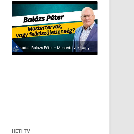
Pirkadat: Balázs Péter – Mestertervek, vagy...
HETI TV