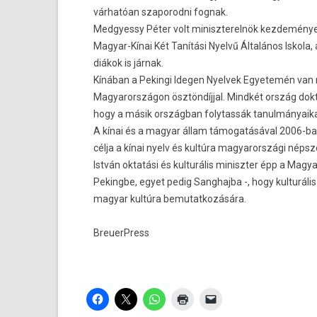
várhatóan szaporodni fognak.
Medgyessy Péter volt miniszterelnök kezdeményez
Magyar-Kínai Két Tanítási Nyelvű Általános Iskol
diákok is járnak.
Kínában a Pekingi Idegen Nyelvek Egyetemén van m
Magyarországon ösztöndíjjal. Mindkét ország dokto
hogy a másik országban folytassák tanulmányaika
A kínai és a magyar állam támogatásával 2006-ba
célja a kínai nyelv és kultúra magyarországi népsz
István oktatási és kulturális miniszter épp a Magy
Pekingbe, egyet pedig Sanghajba -, hogy kulturáli
magyar kultúra bemutatkozására.
BreuerPress