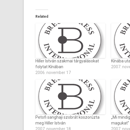
Related
Hiller István szakmai tárgyalásokat
Kínába uta
folytat Kínában
2007. nov
2006. november 17
Petofi sanghaji szobrát koszorúzta
„Mi mindi
meg Hiller István
magukat”
2007. november 18
2007. nov