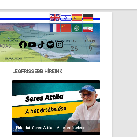
FACEBOOK
YOUTUBE
TIKTOK
SPOTIFY
INSTAGRAM
ÁV
AUGUST
 ADÁS
26
9
LEGFRISSEBB HÍREINK
Pirkadat: Seres Attila – A hét értékelése