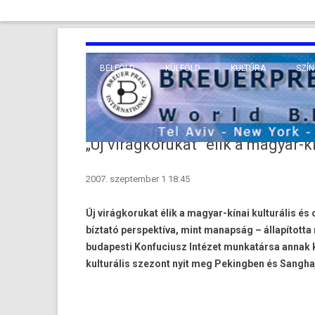
BELFÖLD
KÜLFÖLD
KULTÚRA
SZÍN
EURÓPA
TUDO
VALLÁS
KÖZEL-KELET
„Új virágkorukat” élik a magyar-k
TÁVOL-KELET
2007. szeptember 1 18:45
TENGERENTÚL
Új virágkorukat élik a magyar-kínai kulturális és
bíztató perspektíva, mint manapság – állapította
budapesti Konfuciusz Intézet munkatársa annak 
kulturális szezont nyit meg Pekingben és Sangha