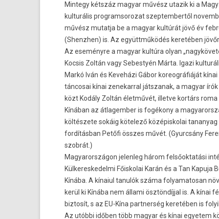
Mintegy kétszáz magyar művész utazik ki a Magy
kulturális programsorozat szeptembertől november
művész mutatja be a magyar kultúrát jövő év fe
(Shenzhen) is. Az együttműködés keretében jövőr
Az eseményre a magyar kultúra olyan „nagykövetei”
Kocsis Zoltán vagy Sebestyén Márta. Igazi kulturá
Markó Iván és Keveházi Gábor koreográfiáját kínai
táncosai kínai zenekarral játszanak, a magyar írók
közt Kodály Zoltán életművét, illetve kortárs roma f
Kínában az átlagember is fogékony a magyarországi 
költészete sokáig kötelező középiskolai tananyag 
fordításban Petőfi összes művét. (Gyurcsány Fere
szobrát.)
Magyarországon jelenleg három felsőoktatási inté
Külkereskedelmi Főiskolai Karán és a Tan Kapuja Bu
Kínába. A kínaiul tanulók száma folyamatosan nö
kerül ki Kínába nem állami ösztöndíjjal is. A kínai
biztosít, s az EU-Kína partnerség keretében is foly
Az utóbbi időben több magyar és kínai egyetem k