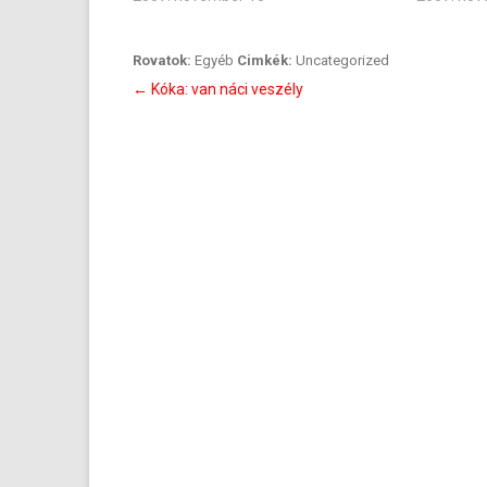
Rovatok:
Egyéb
Cimkék:
Uncategorized
Bejegyzés
←
Kóka: van náci veszély
navigáció