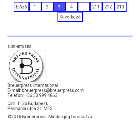
Bejegyzések
Előző
1
2
3
4
…
211
212
213
lapozása
Következő
ELÉRHETŐSÉG
Breuerpress International
E-mail:
breuerpress@breuerpress.com
Telefon: +36 30 999 4863
Cím: 1136 Budapest,
Pannónia utca 21. MF.3.
©2016 Breuerpress. Minden jog fenntartva.