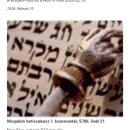
A BreuerPress és a HetiTV hírei 2026.02.10.
2026. február 10
Mispátim hetiszakasz 1. kommentár, 5786. Svát 21.