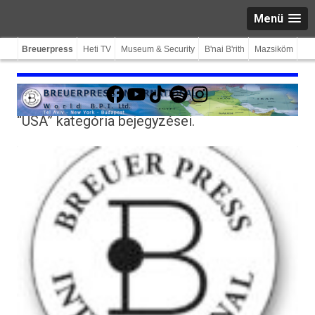
Menü
Breuerpress
Heti TV
Museum & Security
B'nai B'rith
Mazsiköm
Facebook
YouTube
TikTok
Spotify
Instagram
“USA”
kategória bejegyzései.