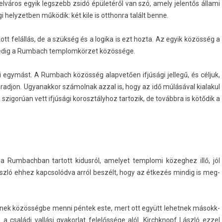
elváros egyik legszebb zsidó épületéről van szó, amely jelen­tős állami
helyzetb­en működik: két kile is otthon­ra talált benne.
t felállás, de a szükség és a logika is ezt hozta. Az egyik közösség a
edig a Rum­bach templom­körzet közössége.
i egymást. A Rum­bach közösség al­ap­vető­en ifjúsági jel­legű, és céljuk,
ad­jon. Ugyanak­kor számol­nak azzal is, hogy az idő múlásával kialakul
zigorúan vett ifjúsági korosztályhoz tar­tozik, de továbbra is kötődik a
a Rum­bachban tar­tott kidus­ról, amelyet templomi közeg­hez illő, jól
ászló ehhez kapcsolód­va arról beszélt, hogy az étkezés min­dig is meg­
t­nek közösségbe menni péntek este, mert ott együtt lehet­nek másokk­
a családi vallási gyakor­lat felelőssége alól. Kirchknopf László ezzel