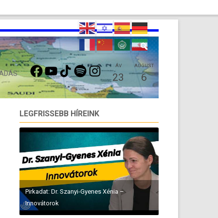
FACEBOOK
YOUTUBE
TIKTOK
SPOTIFY
INSTAGRAM
ÁV
AUGUST
 ADÁS
23
6
LEGFRISSEBB HÍREINK
Pirkadat: Dr. Szanyi-Gyenes Xénia –
Innovátorok