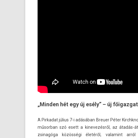
„Minden hét egy új esély” – új főigazga
A Pir­kadat július 7-i adásában Breu­er Péter Kirchkno
műsor­ban szó esett a kinevezés­ről, az átadás-á
zsinagóga közösségi életéről, valamint arró