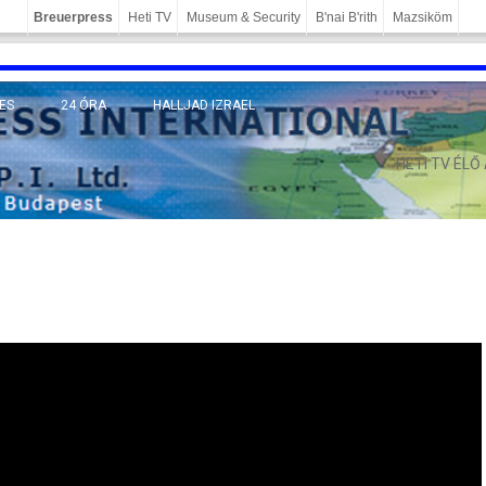
Breuerpress
Heti TV
Museum & Security
B'nai B'rith
Mazsiköm
ES
24 ÓRA
HALLJAD IZRAEL
MÁNY
HETI TV ÉLŐ