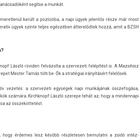
őtanácsadóként segítse a munkát.
s­meret­lenül került a pozícióba, a napi ügyek jelen­tős része már most
ratív ügyek szin­te tel­jes egészében átterelőd­tek hozzá, amit a BZSH
n?
pf László röviden felvázolta a szer­vezeti felépítést is. A Maz­sihisz
et Mest­er Tamás tölti be. Ők a stratégiai irányításért felelősek.
atív vezetés: a szer­vezeti egységek napi munkájának összefogása,
nökök számára. Kirchknopf László szerepe tehát az, hogy a min­dennapi
t­sa az összeköttetést.
, hogy érdemes lesz később részletes­en be­mutat­ni a zsidó in­téz­