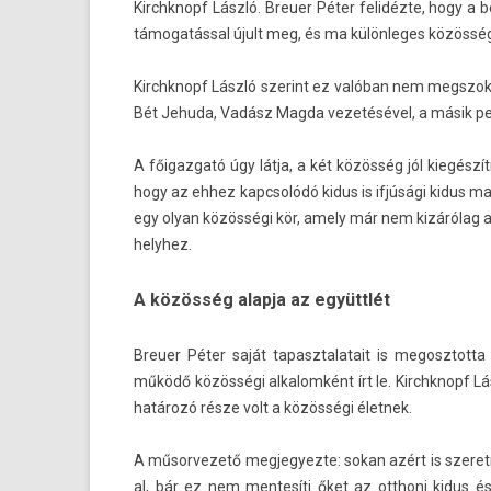
Kirchknopf László. Breu­er Péter felidézte, hogy a b
támogatással újult meg, és ma külön­leges közösségi 
Kirchknopf László szerint ez valóban nem megszokot
Bét Jehuda, Vadász Magda vezetésével, a másik p
A főigaz­gató úgy látja, a két közösség jól kiegészít
hogy az ehhez kapcsolódó kidus is ifjúsági kidus mar
egy olyan közösségi kör, amely már nem kizárólag a s
helyhez.
A közösség alapja az együttlét
Breu­er Péter saját tapasztalatait is megosztot­ta 
működő közösségi al­kalom­ként írt le. Kirchknopf L
határozó része volt a közösségi élet­nek.
A műsor­vezető meg­jegyez­te: sokan azért is szere
al, bár ez nem men­tesíti őket az otthoni kidus és 