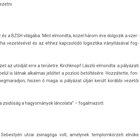
zet­ni.
z és a BZSH világába. Mint el­mondta, közel három éve dol­gozik a szer­
nyha vezetésével és az ehhez kapcsolódó logisztika irányításával fog­
vezet az utódját erre a területre. Kirchknopf László el­mondta: a pályázati
lül is látnak al­kal­mas jelöltet a pozíció betöltésére. Hozzátette, fon­
­marad­jon, hisz­en ő maga is pályázat útján került korábbi vezetői
 a zsidóság a hagyományok lán­colata” – fogal­mazott.
Sebes­tyén utcai zsinagóga volt, amelynek templom­körzeti elnöke