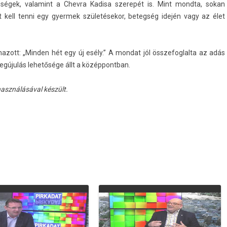
össégek, valamint a Chev­ra Kadisa szerepét is. Mint mondta, sokan
t kell tenni egy gyer­mek születésekor, bet­eg­ség idején vagy az élet
zott: „Mind­en hét egy új esély.” A mon­dat jól összefog­lalta az adás
egújulás lehetősége állt a közép­pontban.
l­használásáv­al készült.