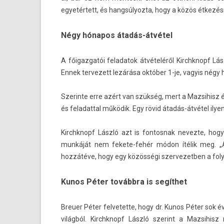
egyetértett, és han­gsúlyoz­ta, hogy a közös étkezé
Négy hónapos átadás-átvétel
A főigaz­gatói feladatok átvételéről Kirchknopf Lász
Ennek ter­vezett lezárása október 1-je, vagyis négy 
Szerin­te erre azért van szükség, mert a Maz­sihisz 
és feladatt­al működik. Egy rövid átadás-átvétel il
Kirchknopf László azt is fon­tosnak nevez­te, hog
munkáját nem fekete-fehér módon ítélik meg. „Aki
hozzátéve, hogy egy közösségi szer­vezetb­en a folyt
Kunos Péter továbbra is segíthet
Breu­er Péter fel­vetet­te, hogy dr. Kunos Péter sok éve
világból. Kirchknopf László szerint a Maz­sihis