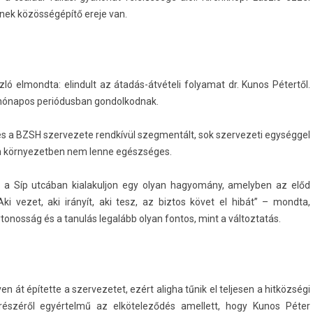
snek közösségépítő ereje van.
ló el­mondta: elin­dult az átadás-átvételi folyamat dr. Kunos Pétertől.
hónapos per­iódus­ban gon­dolkod­nak.
és a BZSH szer­vezete rendkívül szeg­mentált, sok szer­vezeti egységgel
yen kör­nyezetb­en nem lenne egészséges.
y a Síp utcában kialakul­jon egy olyan hagyomány, amelyb­en az előd
 vezet, aki irányít, aki tesz, az bi­ztos követ el hibát” – mondta,
onos­ság és a tanulás legalább olyan fon­tos, mint a vál­toztatás.
n át építette a szer­vezetet, ezért al­ig­ha tűnik el tel­jes­en a hitközségi
z részéről egyértelmű az elköteleződés amel­lett, hogy Kunos Péter