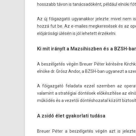
hosszabb távon is tanácsadóként, például elnöki f
Az új főigaz­gató ugyanak­kor jelez­te: mivel nem i
hozzá fut be. Az e-mailes meg­keresések és az op­e
előjárósági ülésén is jól lehetett érzékelni.
Ki mit irányít a Mazsihiszben és a BZSH-ba
A beszélgetés végén Breu­er Péter kérésére Kirchkno
elnöke dr. Grósz Andor, a BZSH-ban ugyanezt a szerep
A főigaz­gató feladata ezzel szemb­en az op­er
valamint a stratégiai döntések előkészítése az el
működés és a vezetői dön­téshozat­al között bi­ztosí
A zsidó élet gyakorlati tudása
Breu­er Péter a beszélgetés végén azt is jelez­te