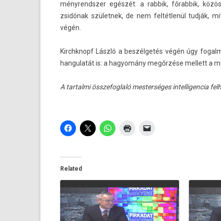
ményrendsz­er egészét: a rab­bik, főrab­bik, köz
zsidónak szület­nek, de nem feltétlenül tudják, mi
végén.
Kirchknopf László a beszélgetés végén úgy fogal­ma
han­gulatát is: a hagyomány megőrzése mel­lett a m
A tar­talmi összefogl­aló mes­terséges in­tel­ligen­cia fe
Related