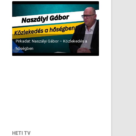
Pirkadat: Naszályi Gábor – Közlekedés a
hőségben
HETI TV