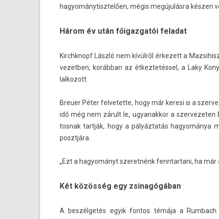
hagyománytisztelő­en, mégis megújulásra készen ve
Három év után főigazgatói feladat
Kirchknopf László nem kívülről érkezett a Maz­sihis
vezetb­en, korábban az étkez­tetés­sel, a Laky Ko
lalkozott.
Breu­er Péter fel­vetet­te, hogy már keresi is a szer­
idő még nem zárult le, ugyanak­kor a szer­vezet­en be
tosnak tartják, hogy a pályáztatás hagyománya meg
posztjára.
„Ezt a hagyományt szeret­nénk fenntar­tani, ha már
Két közösség egy zsinagógában
A beszélgetés egyik fon­tos témája a Rum­bach 