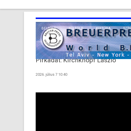
BELFÖLD
KÜLFÖLD
KULTÚRA
SZÍN
EURÓPA
TUDO
VALLÁS
KÖZEL-KELET
Pirkadat: Kirchknopf László
TÁVOL-KELET
2026. július 7 10:40
TENGERENTÚL