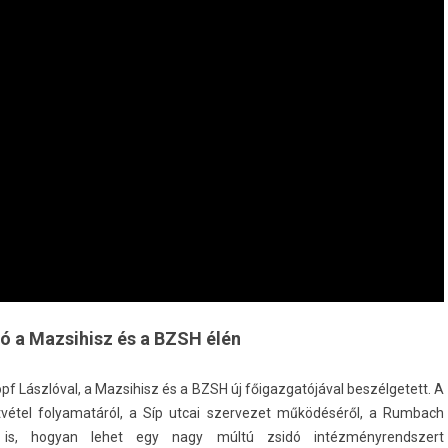
tó a Mazsihisz és a BZSH élén
pf Lászlóval, a Maz­sihisz és a BZSH új főigaz­gatójáv­al be­szél­getett. A
tvétel folyamatáról, a Síp utcai szer­vezet működéséről, a Rum­bach
l is, hogyan lehet egy nagy múltú zsidó in­téz­ményrendszert