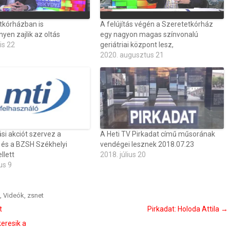
tkórházban is
A felújítás végén a Szeretetkórház
yen zajlik az oltás
egy nagyon magas színvonalú
is 22
geriátriai központ lesz,
2020. augusztus 21
ási akciót szervez a
A Heti TV Pirkadat című műsorának
 és a BZSH Székhelyi
vendégei lesznek 2018.07.23
llett
2018. július 20
us 9
,
Videók
,
zsnet
t
Pirkadat: Holoda Attila
→
eresik a