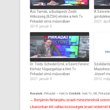
Ács Tamás, a Budapesti Zsidó
A Szerete
Hitközség (BZSH) elnöke a Heti Tv
gördüléken
Pirkadat című műsorában
2021. ápril
2019. január 5
Dr. Toldy-Schedel Emil, a Szent Ferenc
Szolidarit
Kórház főigazgatója a Heti Tv
Mazsihisz
Pirkadat című műsorában
József me
2021. január 4
2012. máj
Rovatok:
Pirkadat – Heti tv
Cimkék:
Heti Tv.
,
MI
,
Pirkadat
Bejegyzés
←
Benjámin Netanjahu izraeli miniszterelnök szerin
navigáció
Libanonban élő vallási közösségek Izrael védelmét k