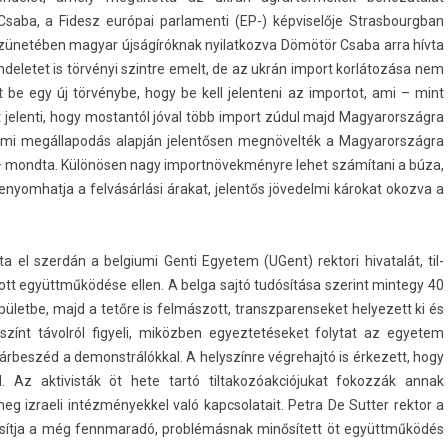
aba, a Fidesz európai par­lamen­ti (EP-) kép­viselője Stras­bourgban
 szünetében magyar újságíróknak nyilat­kozva Dömötör Csaba arra hívta
­ndeletet is törvényi szintre emelt, de az ukrán im­port korlátozása nem
 be egy új törvénybe, hogy be kell jelen­teni az im­por­tot, ami – mint
 jelen­ti, hogy mos­tantól jóval több im­port zúdul majd Magyarország­ra
l­mi megál­lapodás alapján jelen­tős­en megnövelték a Magyarország­ra
 mondta. Különösen nagy im­portnövek­ményre lehet számítani a búza,
enyom­hatja a felvásárlási árakat, jelen­tős jövedel­mi károkat okoz­va a
lta el szerdán a be­lgiumi Genti Egyetem (UGent) re­ktori hivatalát, til­
tott együttműködése ellen. A belga sajtó tudósítása szerint min­tegy 40
épületbe, majd a tetőre is felmászott, trans­zparen­seket helyezett ki és
lys­zínt távolról figyeli, miközben egyez­tetéseket folytat az egyetem
rbeszéd a de­monstrálókk­al. A helys­zínre vég­rehajtó is érkezett, hogy
 Az ak­tivis­ták öt hete tartó til­takozóak­ciójukat fokoz­zák annak
 iz­raeli in­téz­mények­kel való kapcsolatait. Petra De Sutt­er re­ktor a
or­sítja a még fennmaradó, problémásnak minősített öt együttműködés