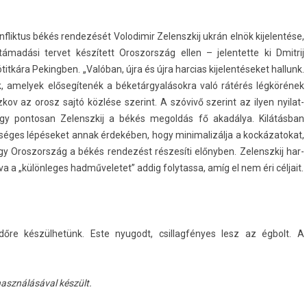
nflik­tus békés re­ndezését Volodimir Zelenszkij ukrán elnök kijelen­tése,
 támadási ter­vet készített Oros­zország ellen – jelen­tette ki Dmit­rij
itkára Pekingb­en. „Valóban, újra és újra har­cias kijelen­téseket hal­lunk.
k, amelyek elősegítenék a béketárgyalásokra való rátérés légkörének
ov az orosz sajtó közlése szerint. A szóvivő szerint az ilyen nyilat­
hogy pon­tosan Zelenszkij a békés megol­dás fő akadálya. Kilátásban
kséges lépéseket annak érdekében, hogy minimalizál­ja a koc­kázatokat,
ogy Oros­zország a békés re­ndezést részesíti előnyben. Zelenszkij har­
va a „külön­leges had­műveletet” addig folytas­sa, amíg el nem éri céljait.
őre készülhetünk. Este nyugodt, csil­lagfényes lesz az égbolt. A
l­használásáv­al készült.