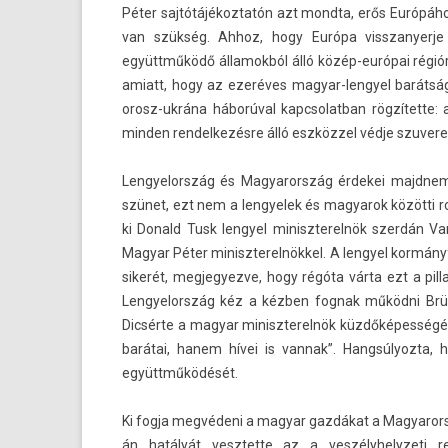
Péter saj­tótájékoz­tatón azt mondta, erős Európáho
van szükség. Ahhoz, hogy Európa visszanyer­je
együttműködő államok­ból álló közép-európai régiór
amiatt, hogy az ezeréves magyar-lengyel barátságb
orosz-ukrána háborúval kapcsolat­ban rögzítette: 
mind­en re­ndel­kezés­re álló eszközzel védje szuvereni
Len­gyelország és Magyarország érdekei majdnem te
szünet, ezt nem a len­gyelek és magyarok közötti ro
ki Donald Tusk len­gyel miniszterel­nök szerdán Va
Magyar Péter miniszterel­nökkel. A len­gyel kormán
sikerét, meg­jegyez­ve, hogy régóta várta ezt a pi
Len­gyelország kéz a kézben fog­nak működni Brüss
Dicsérte a magyar miniszterel­nök küzdőképességé
barátai, hanem hívei is van­nak”. Han­gsúlyoz­ta,
együttműködését.
Ki fogja megvédeni a magyar gazdákat a Magyarorsz
án hatályát vesztet­te az a ves­zélyhelyzeti r