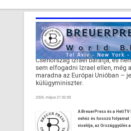
BELFÖLD
KÜLFÖLD
KULTÚRA
SZÍN
EURÓPA
TUDO
VALLÁS
KÖZEL-KELET
Csehország Izrael barátja, és n
TÁVOL-KELET
sem elfogadni Izrael ellen, még 
maradna az Európai Unióban – je
TENGERENTÚL
külügyminiszter.
2026. május 21 02:00
A BreuerPress és a HetiTV h
nehéz és hosszú folyamat 
viselője, az Országgyűlés a