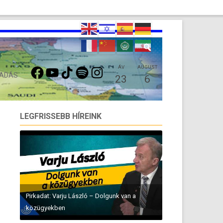
FACEBOOK
YOUTUBE
TIKTOK
SPOTIFY
INSTAGRAM
ÁV
AUGUST
 ADÁS
23
6
LEGFRISSEBB HÍREINK
Pirkadat: Varju László – Dolgunk van a
közügyekben