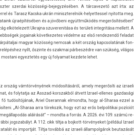
zt­er szer­dai közösségi-bejegyzésében. A tár­cavezető azt írta: az
r­rel és Tarasz Kacska ukrán miniszterelnök-helyettessel nyitot­ta meg.
solataink újraépítésében és a jövőbeni együttműködés megerősítésében”
 el­kötelezett Uk­rajna szuverenitása és területi in­teg­ritása mel­lett. A
kisebbségek jogainak követ­kezetes védelme az első re­ndezendő feladat
a kár­pátal­jai magyar közösség nemcsak a két ország kapcsolatának fon­
őrelépéshez nyílt, őszin­te és szak­mai párbeszédre van szükség, világos
a mos­tani egyez­tetés egy új folyamat kez­dete lehet.
 az ország vámtörvényének módosításáról, amely megerősíti az iz­raeli
­mat, és folytat­ja az Asszad-korszakból átvett Izrael-ellenes gaz­dasági
ti fő tudósítójának, Ariel Oseran­nak el­mondta, hogy al-Sharaa ezzel a
teni. „Al-Sharaa arra törekszik, hogy ezt az erős be­lpolitikai pozíciót
endő megál­lapodás aláírását” – mondta a forrás. A 2026. évi 109. számú re­
ábbi jogszabályt. A 112. cikk tiltja a bojkott-törvényeket (például Iz­rael
atalát és im­portját. Tiltja továbbá az iz­raeli állam­polgárok be­utazását