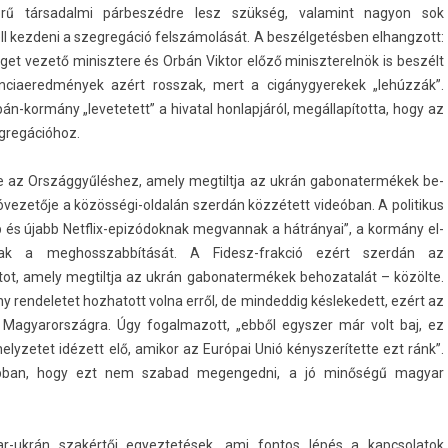
rű tár­sadal­mi párbeszédre lesz szükség, valamint nagyon sok
ll kez­deni a szeg­regáció felszámolását. A beszélgetésben el­hangzott:
get vezető minisztere és Orbán Vik­tor előző miniszterel­nök is beszélt
n­ciaered­mények azért rosszak, mert a cigánygyerekek „lehúzzák”.
-kormány „levetetett” a hivat­al hon­lapjáról, megállapította, hogy az
g­regációhoz.
t be az Országgyűléshez, amely meg­tiltja az ukrán gabonater­mékek be­
cióvezetője a közösségi-oldalán szerdán közzétett videóban. A politikus
b és újabb Netflix-epizódoknak meg­vannak a hátrányai”, a kormány el­
nak a meg­hosszab­bítását. A Fidesz-frakció ezért szerdán az
tot, amely meg­tiltja az ukrán gabonater­mékek be­hozatalát – közölte.
 re­ndeletet hoz­hatott volna erről, de min­deddig kés­lekedett, ezért az
Magyarország­ra. Úgy fogal­mazott, „ebből egysz­er már volt baj, ez
lyzetet idézett elő, amikor az Európai Unió kénys­zerítet­te ezt ránk”.
 abban, hogy ezt nem szabad megen­gedni, a jó minőségű magyar
r-ukrán szakértői egyez­tetések, ami fon­tos lépés a kapcsolatok