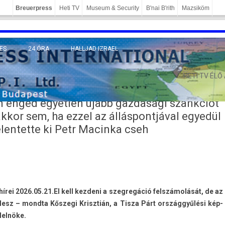
Breuerpress
Heti TV
Museum & Security
B'nai B'rith
Mazsiköm
ES
24 ÓRA
HALLJAD IZRAEL
MÁNY
HETI TV ÉLŐ
em enged egyetlen újabb gazdasági szankciót
akkor sem, ha ezzel az álláspontjával egyedül
lentette ki Petr Macinka cseh
írei 2026.05.21.
El kell kez­deni a szeg­regáció felszámolását, de az
lesz – mondta Kőszegi Krisztián, a Tisza Párt országgyűlési kép­
lelnöke.