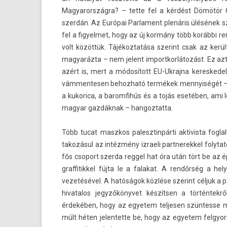
Magyarország­ra? – tette fel a kérdést Dömötör Cs
szerdán. Az Európai Par­la­ment plenáris ülésének
fel a figyel­met, hogy az új kormány több korábbi re
volt közöttük. Tájékoz­tatása szerint csak az került
magyaráz­ta – nem jelent im­portkor­látozást. Ez azt
azért is, mert a módosított EU-Ukrajna keres­kede
vám­mentes­en be­hoz­ható termékek men­nyiségét –
a kukorica, a barom­fihús és a tojás esetében, ami l
magyar gazdáknak – han­goz­tatta.
Több tucat maszkos palesztin­párti ak­tivis­ta fog­la
takozásul az intézmény iz­raeli partnerek­kel folyta
fős csoport szer­da re­ggel hat óra után tört be az 
graf­fitik­kel fújta le a falakat. A rendőrség a he
vezetésével. A hatóságok közlése szerint céljuk a pá
hivatalos jegyzőkönyvet készítsen a történtekről.
érdekében, hogy az egyetem tel­jes­en szün­tesse meg
múlt héten jelen­tette be, hogy az egyetem fel­gy