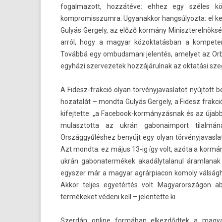
fogal­mazott, hozzátéve: ehhez egy széles kö
kompromisszum­ra. Ugyanak­kor han­gsúlyoz­ta: el ke
Gulyás Ger­ge­ly, az előző kormány Miniszterel­nöksé
arról, hogy a magyar közok­tatás­ban a kom­pete
Továbbá egy om­budsmani jelen­tés, amelyet az Orbán
egyházi szer­vezetek hoz­zájárul­nak az oktatási sze
A Fidesz-frakció olyan tör­vényjavas­latot nyújtot
hozatalát – mondta Gulyás Ger­ge­ly, a Fidesz frak­
kifej­tette: „a Facebook-kormányzásnak és az újab
mulasztot­ta az ukrán gabonaim­port tilal­má
Országgyűléshez benyújt egy olyan tör­vényjavas­la
Azt mondta: ez május 13-ig így volt, azóta a kormány
ukrán gabonater­mékek akadálytalanul áram­lanak 
egysz­er már a magyar ag­rárpiacon komo­ly vál­sághe
Akkor tel­jes egyetértés volt Magyarországon
termékeket védeni kell – jelen­tette ki.
Szerdán on­line formában el­kezdőd­tek a magya