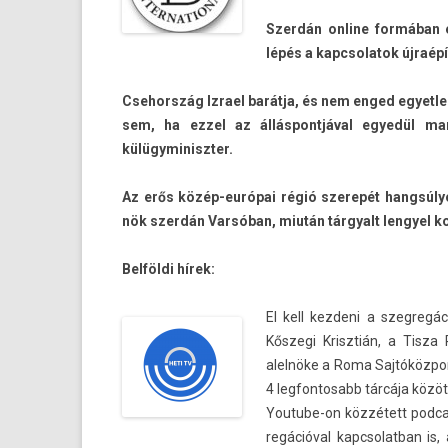
Szerdán on­line formában e
lépés a kapcsolatok újraépí
Csehország Iz­rael barátja, és nem enged egyetl­e
sem, ha ezzel az állás­pontjáv­al egyedül ma
külügyminiszt­er.
Az erős közép-európai régió szerepét han­gsúly
nök szerdán Varsóban, miután tár­gyalt len­gyel ko
Belföldi hírek:
El kell kez­deni a szeg­re
Kőszegi Krisztián, a Tisza
alelnöke a Roma Sajtóközpon
4 leg­fontosabb tárcája között
Youtube-on közzétett pod­ca
regációv­al kapcsolat­ban is