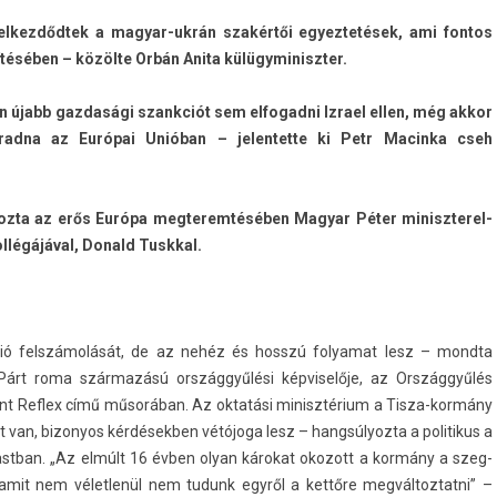
l­kezdőd­tek a magyar-ukrán szakértői egyez­tetések, ami fon­tos
tésében – közölte Orbán Anita külügyminiszt­er.
n újabb gaz­dasági szankciót sem el­fogad­ni Iz­rael ellen, még akkor
rad­na az Európai Unióban – jelen­tette ki Petr Macin­ka cseh
oz­ta az erős Európa meg­terem­téséb­en Magyar Péter miniszterel­
llégájával, Donald Tuskk­al.
gáció felszámolását, de az nehéz és hosszú folyamat lesz – mondta
 Párt roma származású országgyűlési kép­viselője, az Országgyűlés
t Re­flex című műsorában. Az oktatási minisztérium a Tisza-kormány
 van, bi­zonyos kér­désekb­en vétójoga lesz – han­gsúlyoz­ta a politikus a
stban. „Az elmúlt 16 évben olyan károkat okozott a kormány a szeg­
, amit nem vélet­lenül nem tudunk egyről a kettőre meg­változ­tatni” –