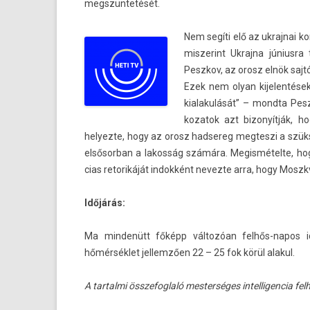
megszüntetését.
Nem segíti elő az uk­rajnai ko
mis­zerint Uk­rajna június­ra
Peszkov, az orosz elnök sajtót
Ezek nem olyan kijelen­tése
kialakulását” – mondta Peszk
kozatok azt bi­zonyít­ják, 
helyez­te, hogy az orosz had­sereg meg­teszi a szü
el­sősor­ban a lakos­ság számára. Megis­métel­te, h
cias re­torikáját in­dok­ként nevez­te arra, hogy Moszk
Időjárás:
Ma min­denütt főképp változóan felhős-napos id
hőmérséklet jel­lemző­en 22 – 25 fok körül al­akul.
A tar­talmi összefogl­aló mes­terséges in­tel­ligen­cia fe