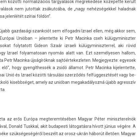
m közötti nor­malizációs tárgyalások meg­rekedése közepet­te került
rgyalások nem jutot­tak zsákutcába, de „nagy nehéz­ségek­kel halad­nak
 jelen­létét szíriai földön”.
jabb gaz­dasági szankciót sem el­fogad­ni Iz­rael ellen, még akkor sem,
Európai Unióban – jelen­tette ki Petr Macin­ka cseh külügyminiszt­er
at folytatott Gideon Szaár iz­raeli külügyminiszter­rel, aki rövid
hogy Iz­rael folyamatosan nyomás alatt van. Ezt személyes­en hal­lom,
etr Macin­ka újságíróknak saj­tóér­tekez­let­en. Meg­jegyez­te: egyesek
lő”, hogy gyengíthessék a zsidó államot. Petr Macin­ka kijelen­tette,
 Unió és Iz­rael közötti társulási szerződés fel­függesztését vagy be­
lok­koló kisebbséget, amely az unióban megakadályozná újabb ag­resszív
­ta.
­ta az erős Európa meg­terem­téséb­en Magyar Péter miniszterel­nök
val, Donald Tuskk­al, akit budapes­ti látogatásra hívott június végére. A
éke szükségeségéről beszélt az orosz-ukrán háborút illetően. Magyar