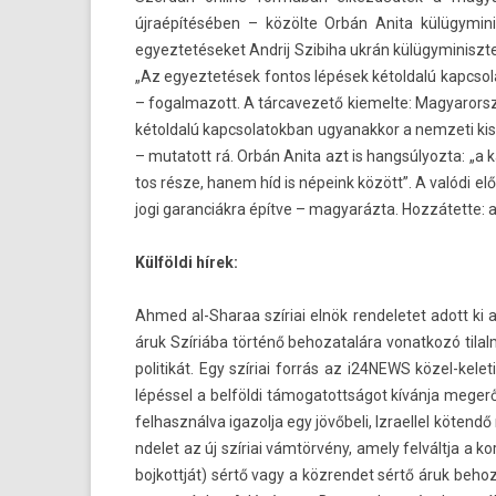
újraépítésében – közölte Orbán Anita külügyminis
egyez­tetéseket An­drij Szibiha ukrán külügyminiszte
„Az egyez­tetések fon­tos lépések kétold­alú kapc
– fogal­mazott. A tár­cavezető kiemel­te: Magyarország
kétold­alú kapcsolatok­ban ugyanak­kor a nem­zeti 
– mutatott rá. Orbán Anita azt is han­gsúlyoz­ta: „
tos része, hanem híd is népeink között”. A valódi el
jogi garan­ciák­ra építve – magyaráz­ta. Hozzátette: 
Külföldi hírek:
Ahmed al-Sharaa szíriai elnök re­ndeletet adott ki
áruk Szíriába történő be­hozatalára vonat­kozó tilal
politikát. Egy szíriai forrás az i24NEWS közel-kele
lépéssel a belföldi támogatottságot kívánja megerősí
fel­használ­va igazol­ja egy jövőbeli, Iz­rael­lel köt
ndelet az új szíriai vámtörvény, amely felváltja a kor
boj­kottját) sértő vagy a köz­rendet sértő áruk be­hoz