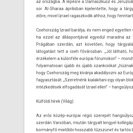
az országba. A lépésre a Damaszkusz és Jeruz­sále
sor. Al-Sharaa április­ban kijelen­tette, hogy a tá
előre, mivel Iz­rael ragaszkodik ahhoz, hogy fenntartsa
Csehország Iz­rael barátja, és nem enged egyetl­en ú
ha ezzel az állás­pontjáv­al egyedül marad­na az 
Prágában szerdán, azt követően, hogy tárgyalások
látogatást tett a cseh főváros­ban. „Jól látható, 
érzékelem a különféle európai fórumokon” – mondta P
folyamatosan újabb és újabb szankciókat „húznak e
hogy Csehország meg kívánja akadályoz­ni az Európai
fagyasztását. „Szeret­nénk kialakítani egy olyan b
intézkedések el­fogadását Iz­rael ellen” – han­gsúlyoz
Külföldi hírek (Világ):
Az erős közép-európai régió szerepét han­gsúlyoz
szerdán Varsóban, miután tár­gyalt len­gyel kollégájá
kormányfő mielőbbi hosszabb tűzszünet és tartós b