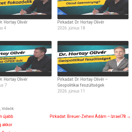
r. Hortay Olivér
Pirkadat: Dr. Hortay Olivér
us 4
2026. június 18
r. Hortay Olivér
Pirkadat: Dr. Hortay Olivér –
us 7
Geopolitikai feszültségek
2026. június 11
,
Videók
n újabb
Pirkadat: Breuer-Zehevi Ádám – Izrael78
→
g akkor