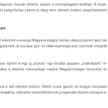
lágosan, hon­nan lehet­ne ezeket a men­nyiségeket kiváltani. A közel-
­ból pedig Hor­tay szerint jó ideig nem várható érdemi cseppfolyósított
epe
ől érkezhet-e en­er­gia Magyarország­ra. Hor­tay válasza szerint igen, bár
gsúlyoz­ta: az európai gáz- és villamosenergia-piac szorosan in­teg­rált
n épített ki egy új pozíciót: egy korábbi gáz­piaci „zsák­faluból” re­
ákia is jelen­tős men­nyiséget vásárol Magyarországon keresztül, és
ana a déli irányból érkező, főként orosz gázról, és len­gyel útvonalon
er­giához, miközben el­veszít­hetné ezt a re­gionális elosztó szerepet is.