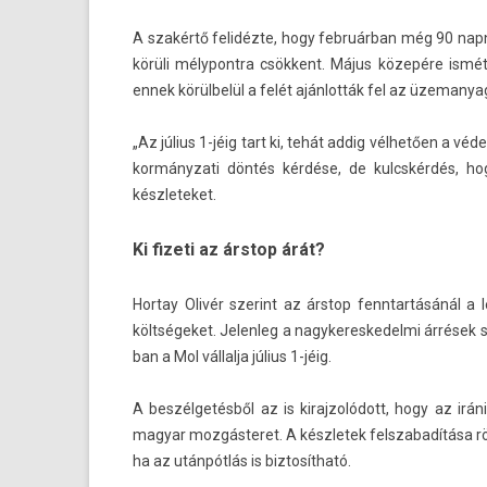
A szakértő felidézte, hogy februárban még 90 nap­ny
körüli mélypontra csökkent. Május közepére ismét 
ennek körülbelül a felét ajánlották fel az üzemanyag­
„Az július 1-jéig tart ki, tehát addig vélhetően a 
kor­mányzati döntés kérdése, de kulcskér­dés, hog
készleteket.
Ki fizeti az árstop árát?
Hor­tay Olivér szerint az árstop fenntar­tásánál a 
költségeket. Jelen­leg a nagykeres­kedel­mi árrések s
ban a Mol vál­lalja július 1-jéig.
A beszélgetésből az is kiraj­zolódott, hogy az irá
magyar moz­gásteret. A készletek felszabadítása rövi
ha az utánpótlás is bi­ztosít­ható.