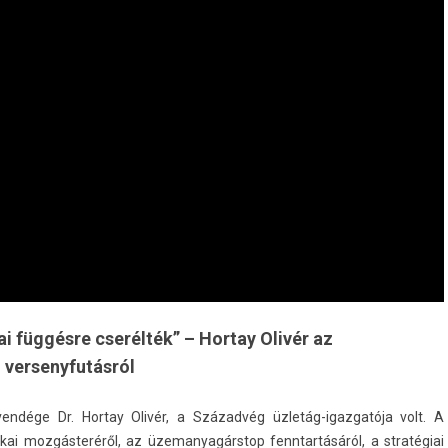
 függésre cserélték” – Hortay Olivér az
 versenyfutásról
endége Dr. Hor­tay Olivér, a Századvég üzletág-igazgatója volt. A
kai mozgásteréről, az üzemanyagárstop fenntar­tásáról, a stratégiai