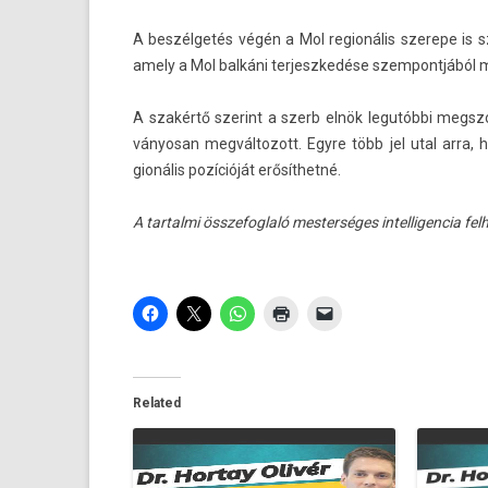
A beszélgetés végén a Mol re­gionális szerepe is sz
amely a Mol balkáni ter­jeszkedése szem­pontjából m
A szakértő szerint a szerb elnök legutóbbi megszó
ványosan meg­változott. Egyre több jel utal arra, h
gionális pozícióját erősíthetné.
A tar­talmi összefogl­aló mes­terséges in­tel­ligen­cia fe
Related