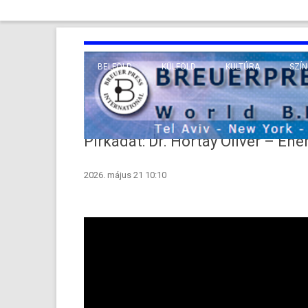
BELFÖLD
KÜLFÖLD
KULTÚRA
SZÍN
EURÓPA
TUDO
VALLÁS
KÖZEL-KELET
Pirkadat: Dr. Hortay Olivér – En
TÁVOL-KELET
2026. május 21 10:10
TENGERENTÚL