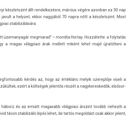
i készletszint állt re­ndel­kezés­re, március végére azon­ban ez 30 nap
javult a helyzet, ekkor nagyjából 70 napra nőtt a készletszint. Most
piac stabilizálására.
védett üzemanyagár meg­marad” – mondta Hor­tay. Hozzátette: a folytatás
y a magas világ­piaci árak mel­lett miként lehet majd újratölteni a
leg­fontosabb kérdés az, hogy az értéklánc melyik szerep­lője viseli a
zűkültek, ezért a költségek jelen­tős részét a nagykeres­kedők, el­sősor­
ni háború és az em­iatt magasabb világ­piaci árszint tovább nehezíti a
d távon stabilizáló lépés lehet, de tartós megol­dást csak akkor jelent,