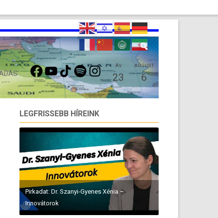
FACEBOOK
YOUTUBE
TIKTOK
SPOTIFY
INSTAGRAM
ÁV
AUGUST
 ADÁS
23
6
LEGFRISSEBB HÍREINK
Pirkadat: Dr. Szanyi-Gyenes Xénia –
Innovátorok