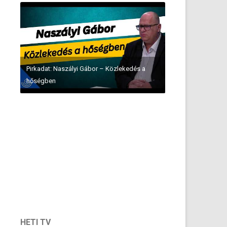
Pirkadat: Naszályi Gábor – Közlekedés a
hőségben
HETI TV