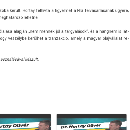
óba került. Hor­tay felhívta a figyel­met a NIS felvásárlásának ügyére,
eg­határozó lehet­ne.
lalása alapján „nem men­nek jól a tárgyalások”, és a han­gnem is lát­
ogy veszélybe kerülhet a tran­zakció, amely a magyar olaj­vállalat re­
l­használásáv­al készült.