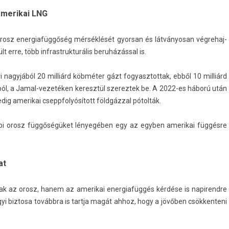
amerikai LNG
orosz en­er­giafüg­gőség mérséklését gyor­san és lát­ványosan vég­rehaj­
t erre, több in­frastruk­turális beruházással is.
i nagyjából 20 milliárd köbméter gázt fogyasztot­tak, ebből 10 milliárd
ól, a Jamal-vezetéken keresztül szerez­tek be. A 2022-es háború után
dig amerikai cseppfolyósított földgázzal pótolták.
ábbi orosz függőségüket lényegében egy az egyb­en amerikai függésre
at
 az orosz, hanem az amerikai en­er­giafüg­gés kérdése is napirendre
ügyi bi­ztosa továbbra is tartja magát ahhoz, hogy a jövőben csök­kenteni