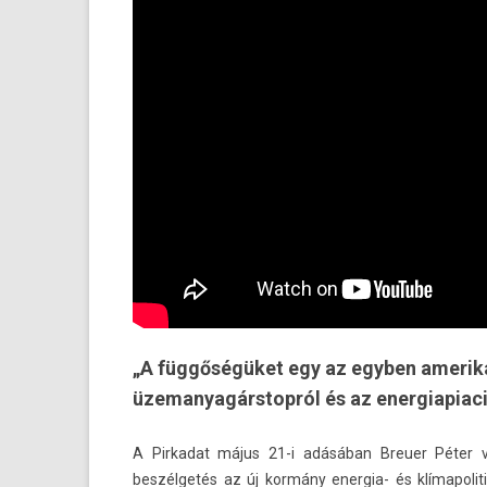
„A függőségüket egy az egyben amerikai
üzemanyagárstopról és az energiapiaci
A Pir­kadat május 21-i adásában Breu­er Péter v
beszélgetés az új kormány energia- és klímapoliti