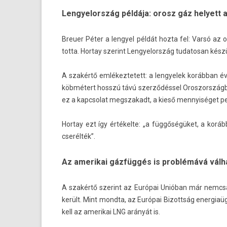
Lengyelország példája: orosz gáz helyett 
Breu­er Péter a len­gyel példát hozta fel: Varsó az 
totta. Hor­tay szerint Len­gyelország tudatosan készül
A szakértő em­lékez­tetett: a len­gyelek korábban év
köbmétert hosszú távú szerződéssel Oros­zország­b
ez a kapcsolat megszakadt, a kieső men­nyiséget pe
Hor­tay ezt így értékelte: „a függőségüket, a kor
cserélték”.
Az amerikai gázfüggés is problémává válh
A szakértő szerint az Európai Unióban már nemcsak
került. Mint mondta, az Európai Bi­zottság en­er­gia
kell az amerikai LNG arányát is.