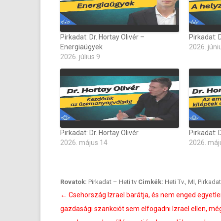
Pirkadat: Dr. Hortay Olivér –
Pirkadat: D
Energiaügyek
2026. júni
2026. július 9
Pirkadat: Dr. Hortay Olivér
Pirkadat: D
2026. május 14
2026. máj
Rovatok:
Pirkadat – Heti tv
Cimkék:
Heti Tv.
,
MI
,
Pirkadat
Bejegyzés
←
Csehország Izrael barátja, és nem enged egyetle
navigáció
gazdasági szankciót sem elfogadni Izrael ellen, mé