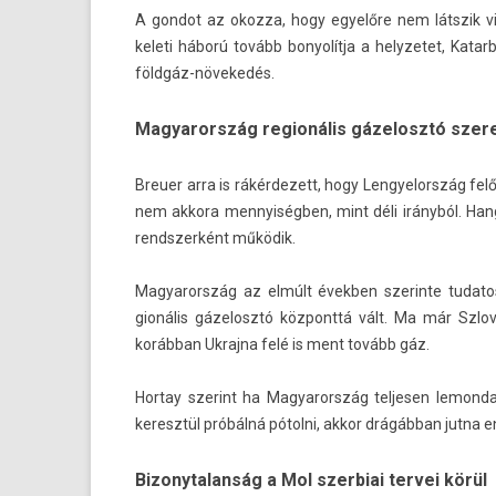
A gon­dot az okoz­za, hogy egyelőre nem látszik vi
keleti háború tovább bonyolít­ja a helyzetet, Katar
földgáz-növekedés.
Magyarország regionális gázelosztó szer
Breu­er arra is rákér­dezett, hogy Len­gyelország fel
nem ak­kora men­nyiségb­en, mint déli irányból. Han­
re­ndszer­ként működik.
Magyarország az elmúlt évekb­en szerin­te tudatosa
gionális gázelosztó köz­ponttá vált. Ma már Szlov
korábban Uk­rajna felé is ment tovább gáz.
Hor­tay szerint ha Magyarország tel­jes­en lemon­d
keresztül próbálná pótolni, akkor drágábban jutna en­
Bizonytalanság a Mol szerbiai tervei körül