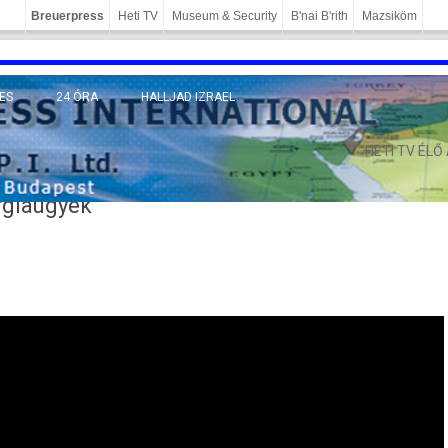
Breuerpress
Heti TV
Museum & Security
B'nai B'rith
Mazsiköm
ES
24 ÓRA
HALLJAD IZRAEL
MÁNY
HETI TV ÉLŐ
ergiaügyek