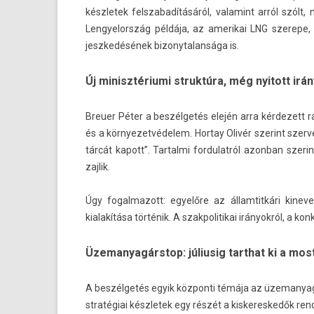
készletek felszabadításáról, valamint arról szólt, m
Len­gyelország példája, az amerikai LNG szerepe, 
jeszkedésének bi­zonytalan­sága is.
Új minisztériumi struktúra, még nyitott irá
Breu­er Péter a beszélgetés elején arra kér­dezett r
és a kör­nyezet­védelem. Hor­tay Olivér szerint szer­
tárcát kapott”. Tar­talmi for­dulat­ról azon­ban sze
zaj­lik.
Úgy fogal­mazott: egyelőre az állam­titkári kine
kialakítása történik. A szak­politikai irányokról, a k
Üzemanyagárstop: júliusig tarthat ki a mos
A beszélgetés egyik köz­ponti témája az üzemanyagá
stratégiai készletek egy részét a kis­keres­kedők re­