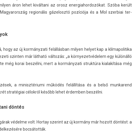
ily­en áron lehet kiváltani az orosz en­er­giahor­dozókat. Szóba került
Magyarország re­gionális gázelosztó pozíciója és a Mol szer­biai ter­
nyok
á, hogy az új kor­mányzati felállásban mily­en helyet kap a klímapolitika
vezeti szint­en már látható változás: „a kör­nyezet­védelem egy különálló
rin­te még korai beszélni, mert a kor­mányzati struk­túra kialakítása még
vezések, a minisztériumi működés felállítása és a belső mun­karend
onkrét stratégiai célokról később lehet érdemb­en beszélni.
tani döntés
rak védelme volt. Hor­tay szerint az új kormány már hozott döntést: a
ndel­kezésére bocsátották.