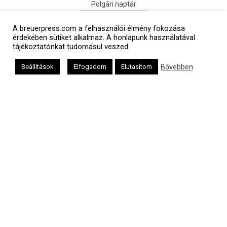
Polgári naptár
A breuerpress.com a felhasználói élmény fokozása
érdekében sütiket alkalmaz. A honlapunk használatával
tájékoztatónkat tudomásul veszed.
Bővebben
Beállítások
Elfogadom
Elutasítom
Héber naptár
אב
Oldalunkat a Mazsök támogatja