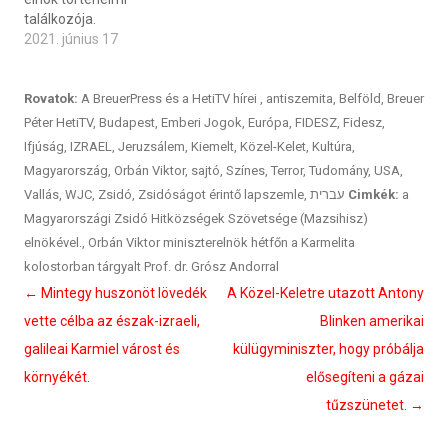
találkozója.
2021. június 17
Rovatok:
A BreuerPress és a HetiTV hírei
,
antiszemita
,
Belföld
,
Breuer
Péter HetiTV
,
Budapest
,
Emberi Jogok
,
Európa
,
FIDESZ
,
Fidesz
,
Ifjúság
,
IZRAEL
,
Jeruzsálem
,
Kiemelt
,
Közel-Kelet
,
Kultúra
,
Magyarország
,
Orbán Viktor
,
sajtó
,
Színes
,
Terror
,
Tudomány
,
USA
,
Vallás
,
WJC
,
Zsidó
,
Zsidóságot érintő lapszemle
,
עברית
Cimkék:
a
Magyarországi Zsidó Hitközségek Szövetsége (Mazsihisz)
elnökével.
,
Orbán Viktor miniszterelnök hétfőn a Karmelita
kolostorban tárgyalt Prof. dr. Grósz Andorral
Bejegyzés
←
Mintegy huszonöt lövedék
A Közel-Keletre utazott Antony
navigáció
vette célba az észak-izraeli,
Blinken amerikai
galileai Karmiel várost és
külügyminiszter, hogy próbálja
környékét.
elősegíteni a gázai
tűzszünetet.
→