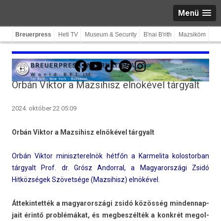
Menü
Breuerpress
Heti TV
Museum & Security
B'nai B'rith
Mazsiköm
Facebook
YouTube
TikTok
Spotify
Instagram
Orbán Viktor a Mazsihisz elnökével tárgyalt
2024. október 22 05:09
Orbán Vik­tor a Maz­sihisz elnökével tár­gyalt
Orbán Vik­tor miniszterel­nök hétfőn a Kar­melita kolos­torban
tár­gyalt Prof. dr. Grósz An­dorr­al, a Magyarországi Zsidó
Hitközségek Szövetsége (Maz­sihisz) elnökével.
Áttekin­tették a magyarországi zsidó közösség min­dennap­
jait érintő problémákat, és meg­beszél­ték a konkrét megol­