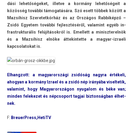
dási lehetőségeket, il­let­ve a kormány lehetőségeit a
közösség további támogatására. Szó esett többek között a
Maz­sihisz Szeretet­kórház és az Országos Rab­biképző –
Zsidó Egyetem további fej­lesztéséről, valamint egyéb in­
frastruk­turális felújításokról is. Em­el­lett a miniszterel­nök
és a Maz­sihisz elnöke áttekin­tette a magyar-izraeli
kapcsolatokat is.
El­hangzott: a magyarországi zsidóság nagyra értékeli,
ahogyan a kormány Iz­rael és a zsidó nép irányába visel­tetik,
valamint, hogy Magyarországon nyugalom és béke van;
mind­en felekezet és népcsoport tag­jai bi­zton­ságban élhet­
nek.
F:
BreuerPress,HetiTV