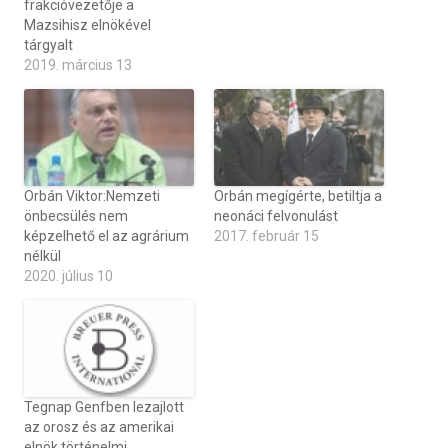
frakcióvezetője a
Mazsihisz elnökével
tárgyalt
2019. március 13
Orbán Viktor:Nemzeti
Orbán megígérte, betiltja a
önbecsülés nem
neonáci felvonulást
képzelhető el az agrárium
2017. február 15
nélkül
2020. július 10
Tegnap Genfben lezajlott
az orosz és az amerikai
elnök történelmi