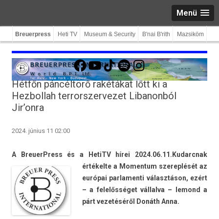
Menü
Breuerpress
Heti TV
Museum & Security
B'nai B'rith
Mazsiköm
Facebook
YouTube
TikTok
Spotify
Instagram
Hétfőn páncéltörő rakétákat lőtt ki a
Hezbollah terrorszervezet Libanonból
Jir’onra
2024. június 11 02:00
A BreuerPress és a HetiTV hírei 2024.06.11.
Kudarcnak
értékelte a Momen­tum szerep­lését az
európai par­lamen­ti választáson, ezért
– a felelősséget vál­lalva – lemond a
párt vezetéséről Donáth Anna.