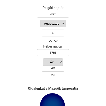
Polgári naptár
Héber naptár
אב
Oldalunkat a Mazsök támogatja