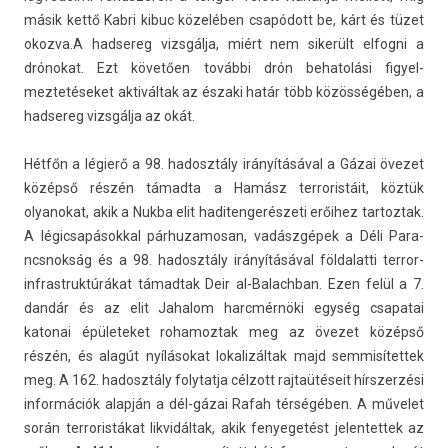
másik kettő Kabri kibuc közelében csapódott be, kárt és tüzet
okoz­va.A had­sereg vizsgálja, miért nem sikerült el­fogni a
drónokat. Ezt követően további drón be­hatolási figyel­
meztetéseket aktiváltak az északi határ több közösségében, a
had­sereg vizsgálja az okát.
Hétfőn a légierő a 98. hadosztá­ly irányításával a Gázai övezet
középső részén támadta a Hamász ter­roris­táit, köztük
olyanokat, akik a Nukba elit haditen­gerés­zeti erőihez tar­toztak.
A légic­sapásokk­al pár­huzamosan, vadászgépek a Déli Para­
ncsnok­ság és a 98. hadosztá­ly irányításával föl­dalat­ti terror-
infrastruktúrákat támad­tak Deir al-Balachban. Ezen felül a 7.
dandár és az elit Jahalom harcmérnöki egység csapatai
katonai épületeket rohamoz­tak meg az övezet középső
részén, és alagút nyílásokat lokalizál­tak majd sem­misítet­tek
meg. A 162. hadosztá­ly folytat­ja célzott rajtaütéseit hírszer­zési
in­for­mációk alapján a dél-gázai Rafah térségében. A művelet
során ter­roris­tákat li­kvidál­tak, akik fenyegetést jelen­tettek az