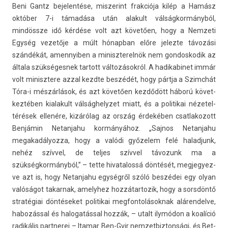
Beni Gantz be­jelen­tése, mis­zerint frak­ciója kilép a Hamász
október 7-i támadása után al­akult válságkormányból,
mindössze idő kérdése volt azt követően, hogy a Nem­zeti
Egység vezetője a múlt hónap­ban előre jelez­te távozási
szándékát, amen­nyib­en a miniszterel­nök nem gon­doskodik az
általa szük­séges­nek tar­tott változásokról. A hadikabinet immár
volt minisztere azzal kezdte beszédét, hogy pártja a Szimchát
Tóra-i mészárlások, és azt követően kezdődött háború követ­
keztéb­en kialakult vál­sághelyzet miatt, és a politikai nézetel­
térések ellenére, kizárólag az ország érdekében csat­lakozott
Benjámin Netan­jahu kormányához. „Saj­nos Netan­jahu
megakadályoz­za, hogy a valódi győzelem felé halad­junk,
nehéz szívvel, de tel­jes szívvel távozunk ma a
szükségkormányból,” – tette hivatalossá döntését, meg­jegyez­
ve azt is, hogy Netan­jahu egységről szóló beszédei egy olyan
valóságot takar­nak, amelyhez hoz­zátar­tozik, hogy a sorsdöntő
stratégiai döntéseket politikai meg­fontolások­nak al­áren­delve,
habozással és halogatáss­al hozzák, – utalt ilymódon a koalíció
radikális partnerei – Itamar Ben-Gvir nem­zetbiz­tonsági, és Bet­