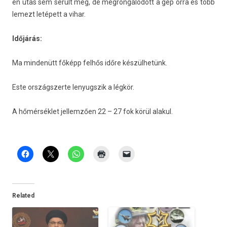
en utas sem sérült meg, de meg­rongálódott a gép orra és több
lemezt letépett a vihar.
Időjárás:
Ma min­denütt főképp felhős időre készülhetünk.
Este országszer­te lenyugszik a légkör.
A hőmérséklet jel­lemző­en 22 – 27 fok körül al­akul.
Related