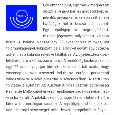
Egy ember eltűnt, egy másik meg­halt az
ausztriai viharok­ban és áradások­ban, és
jelen­tős an­yagi kár is kelet­kezett a helyi
hatóságok hétfői beszámolói szerint.
Egy repülőgép is meg­rongálódott,
miután jégesővel súlyosbított vihar­ba
került. A halálos áldozat egy 36 éves horvát munkás, aki
földmun­kagép­pel dol­gozott, de a járművel együtt egy patak­ba
zuhant, és a kabin­ba re­ked­ve találtak rá. Az újjáélesztési kísér­
letek ellenére a kórházban el­hunyt. A rendőrség közlése szerint
egy 77 éves nyugdíjas tűnt el, akit nem láttak azóta, hogy
vasárnap autóval szavaz­ni in­dult az európai par­lamen­ti
választásokra a kelet-ausztriai Mis­chen­dorfban. A férfi után
folytat­ják a kutatást. Az Austrian Air­lines osztrák légitársaság
Palma de Mal­lor­cából érkező repülőgépe Bécs közelében jég­
vihar­ba került. A pilóták szerint a jégesőt nem lehetett előre
látni a meteorológiai radaron. A repülőgép rádiós riasztást
adott le, majd nehézségek nélkül leszállt a repülőtéren. Egyetl­