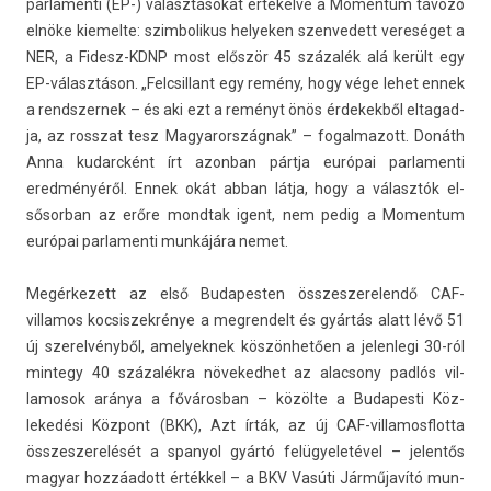
par­lamen­ti (EP-) választásokat értékelve a Momen­tum távozó
elnöke kiemel­te: szim­bolikus helyek­en szen­vedett vereséget a
NER, a Fidesz-KDNP most először 45 százalék alá került egy
EP-választáson. „Felcsil­lant egy remény, hogy vége lehet ennek
a re­ndszer­nek – és aki ezt a reményt önös érdekek­ből el­tagad­
ja, az rosszat tesz Magyarország­nak” – fogal­mazott. Donáth
Anna kudarcként írt azon­ban pártja európai par­lamen­ti
eredményéről. Ennek okát abban látja, hogy a választók el­
sősor­ban az erőre mondtak igent, nem pedig a Momen­tum
európai par­lamen­ti munkájára nemet.
Megér­kezett az első Budapest­en összes­zerelendő CAF-
villamos koc­siszek­rénye a meg­rendelt és gyártás alatt lévő 51
új szerel­vényből, amelyek­nek köszönhetően a jelen­legi 30-ról
min­tegy 40 százalékra növeked­het az al­ac­sony padlós vil­
lamosok aránya a főváros­ban – közölte a Budapes­ti Köz­
lekedési Központ (BKK), Azt írták, az új CAF-villamosflotta
összes­zerelését a spanyol gyártó felügyeletével – jelen­tős
magyar hozzáadott értékkel – a BKV Vasúti Járműjavító mun­