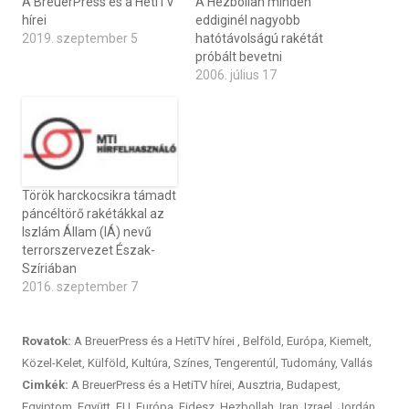
A BreuerPress és a HetiTV
A Hezbollah minden
hírei
eddiginél nagyobb
2019. szeptember 5
hatótávolságú rakétát
próbált bevetni
2006. július 17
Török harckocsikra támadt
páncéltörő rakétákkal az
Iszlám Állam (IÁ) nevű
terrorszervezet Észak-
Szíriában
2016. szeptember 7
Rovatok:
A BreuerPress és a HetiTV hírei
,
Belföld
,
Európa
,
Kiemelt
,
Közel-Kelet
,
Külföld
,
Kultúra
,
Színes
,
Tengerentúl
,
Tudomány
,
Vallás
Cimkék:
A BreuerPress és a HetiTV hírei
,
Ausztria
,
Budapest
,
Egyiptom
,
Együtt
,
EU
,
Európa
,
Fidesz
,
Hezbollah
,
Iran
,
Izrael
,
Jordán
,