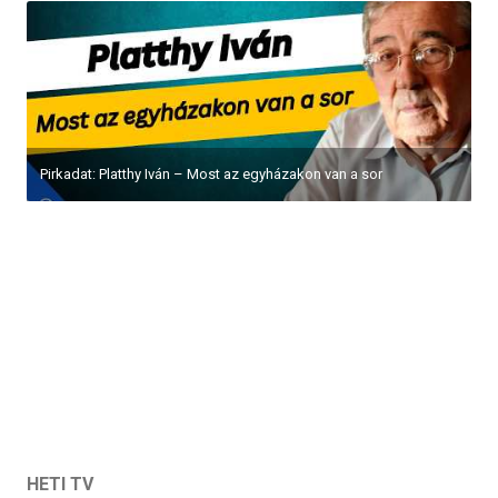
Pirkadat: Platthy Iván – Most az egyházakon van a sor
HETI TV