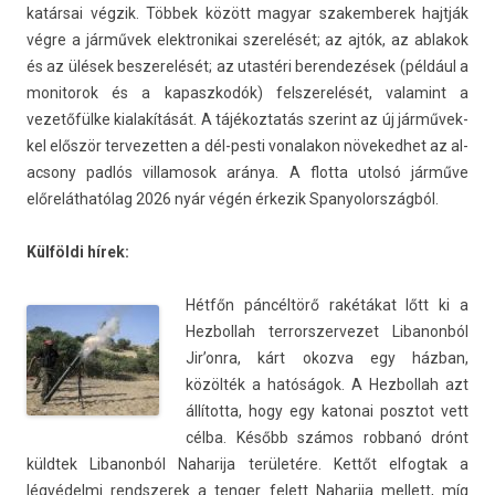
katár­sai végzik. Többek között magyar szakem­berek hajtják
végre a járművek elektronikai szerelését; az ajtók, az ab­lakok
és az ülések be­szerelését; az utastéri be­ren­dezések (például a
monitorok és a kapaszkodók) felszerelését, valamint a
vezetőfülke kialakítását. A tájékoz­tatás szerint az új jár­művek­
kel először ter­vezett­en a dél-pesti vonalakon növeked­het az al­
ac­sony padlós vil­lamosok aránya. A flot­ta utolsó járműve
előreláthatólag 2026 nyár végén érkezik Spanyolország­ból.
Külföldi hírek:
Hétfőn páncéltörő rakétákat lőtt ki a
Hez­bollah ter­rorszer­vezet Li­banon­ból
Jir’onra, kárt okoz­va egy házban,
közölték a hatóságok. A Hez­bollah azt
állította, hogy egy katonai posztot vett
célba. Később számos rob­banó drónt
küldtek Li­banon­ból Naharija területére. Kettőt el­fogtak a
légvédelmi re­ndszerek a teng­er felett Naharija mel­lett, míg