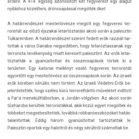
erőkre. A 414. egység azonosított két fegyverest egy alagút
nyíláshoz közelíteni, dróncsapással megölték őket.
A határrendészet mes­terlövés­ze megölt egy fegyveres ter­
roris­tát az előző éjszakai letar­tóztatási akció során a palesztin
Tul­karemb­en. A határrendészet szerint fedett erők razziát tar­
tottak a város Danaba negyedéb­en, hogy letaróz­tassanak egy
ter­roris­ta tevékenység miatt keresett palesztint. Az erők letar­
tóztat­ták a gyanúsítot­tat és összec­sapások törtek ki a
területen. Egy katonai mellényt viselő fegyveres ter­roris­tát
agyon­lőtt egy mes­terlövész az összec­sapások során. Az iz­raeli
erők körében sérülés nem történt. Az Iz­raeli Védelmi Erők be­
jelen­tetet­ték, hogy széles körű ter­rorel­hárító műveletet indított
a Far’a menekülttábor­ban, a Jordán-völgyben. Az akció során
tűz­harcba kerültek ter­roris­tákk­al, akik közül egyet megöltek és
töb­beket meg­sebesítet­tek, továbbá rob­banóeszközöket hatás­
talanítot­tak. Eddig három gyanúsítot­tat tar­tóztat­tak le.
Palesztin ripor­tok egy halottról és négy sérültről számol­tak be.