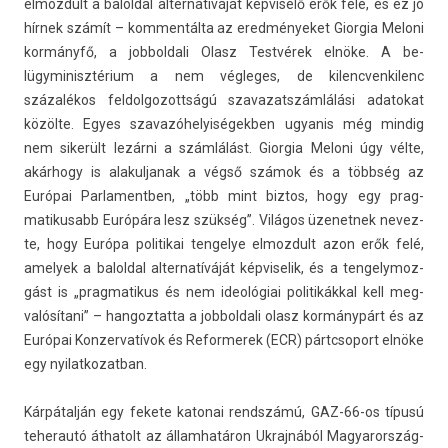
el­mozdult a balold­al al­ter­natíváját kép­viselő erők felé, és ez jó
hírnek számít – kom­mentál­ta az ered­ményeket Gior­gia Meloni
kormányfő, a job­boldali Olasz Testvérek elnöke. A be­
lügyminisztérium a nem vég­leges, de kilencven­kilenc
százalékos fel­dolgozottságú szavazatszám­lálási adatokat
közölte. Egyes szavazóhelyiségekb­en ugyanis még min­dig
nem sikerült lezárni a számlálást. Gior­gia Meloni úgy vélte,
akárhogy is al­akul­janak a végső számok és a többség az
Európai Par­lamentb­en, „több mint bi­ztos, hogy egy prag­
matikusabb Európára lesz szükség”. Világos üzenet­nek nevez­
te, hogy Európa politikai ten­gelye el­mozdult azon erők felé,
amelyek a balold­al al­ter­natíváját kép­viselik, és a ten­gelymoz­
gást is „prag­matikus és nem ideológiai politikákk­al kell meg­
valósítani” – han­goz­tatta a job­boldali olasz kormánypárt és az
Európai Kon­zervatívok és Re­for­merek (ECR) pártcsoport elnöke
egy nyilat­kozat­ban.
Kárpátalján egy fekete katonai re­ndszámú, GAZ-66-os típusú
teherautó áthatolt az állam­határon Uk­rajnából Magyarország­