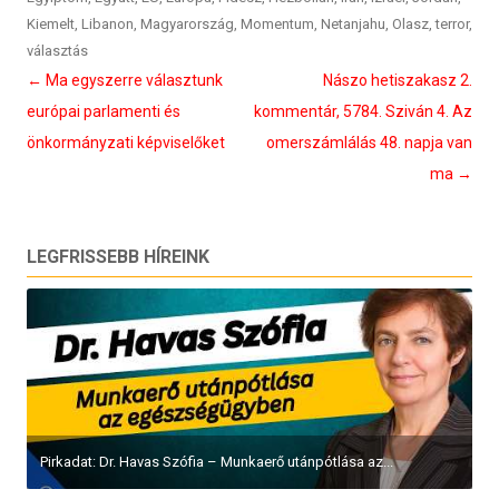
Kiemelt
,
Libanon
,
Magyarország
,
Momentum
,
Netanjahu
,
Olasz
,
terror
,
választás
Bejegyzés
←
Ma egyszerre választunk
Nászo hetiszakasz 2.
navigáció
európai parlamenti és
kommentár, 5784. Sziván 4. Az
önkormányzati képviselőket
omerszámlálás 48. napja van
ma
→
LEGFRISSEBB HÍREINK
Pirkadat: Dr. Havas Szófia – Munkaerő utánpótlása az...