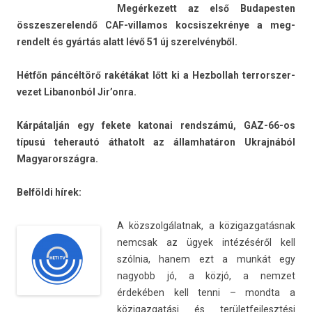
Megér­kezett az első Budapest­en
összes­zerelendő CAF-villamos koc­siszek­rénye a meg­
rendelt és gyártás alatt lévő 51 új szerel­vényből.
Hétfőn páncéltörő rakétákat lőtt ki a Hez­bollah ter­rorszer­
vezet Li­banon­ból Jir’onra.
Kárpátalján egy fekete katonai re­ndszámú, GAZ-66-os
típusú teherautó áthatolt az állam­határon Uk­rajnából
Magyarország­ra.
Belföldi hírek:
A közszol­gálat­nak, a közigaz­gatás­nak
nemcsak az ügyek intézéséről kell
szólnia, hanem ezt a munkát egy
nagyobb jó, a közjó, a nem­zet
érdekében kell tenni – mondta a
közigaz­gatási és terület­fejlesztési