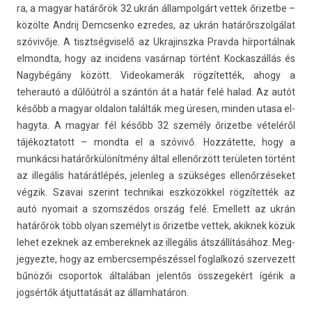
ra, a magyar határőrök 32 ukrán állam­polgárt vet­tek őrizet­be –
közölte An­drij De­mcsen­ko ez­redes, az ukrán határőrszol­gálat
szóvivője. A tisztség­viselő az Uk­rajinszka Prav­da hírportálnak
el­mondta, hogy az in­cidens vasárnap történt Koc­kaszál­lás és
Nagybégány között. Videokamerák rögzítették, ahogy a
teherautó a dűlőútról a szántón át a határ felé halad. Az autót
később a magyar ol­dalon találták meg üresen, mind­en utasa el­
hagyta. A magyar fél később 32 személy őrizet­be vételéről
tájékoz­tatott – mondta el a szóvivő. Hozzátette, hogy a
munkácsi határőrkülönítmény által ellenőrzött területen történt
az illegális határátlépés, jelen­leg a szükséges ellenőrzéseket
végzik. Szavai szerint tech­nikai eszközökkel rögzítették az
autó nyomait a szomszédos ország felé. Em­el­lett az ukrán
határőrök több olyan személyt is őrizet­be vet­tek, akik­nek közük
lehet ezek­nek az em­berek­nek az illegális átszállításához. Meg­
jegyez­te, hogy az em­bercsem­pészés­sel fog­lalkozó szer­vezett
bűnözői csopor­tok általában jelen­tős összegekért ígérik a
jogsértők átjut­tatását az állam­határon.