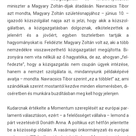
miniszt­er a Magya­ry Zoltán-díjak átadásán. Nav­racsics Tibor
azt mondta, Magya­ry Zoltán születésnapjához – június 10. –
igazodó közszol­gálat napja azt is jelzi, hogy akik a közszol­
gálat­ban, a közigaz­gatás­ban dol­goznak, el­kötelezet­tek a
jelenért és a jövőért, egyb­en tiszteletb­en tartják a
hagyományokat is. Felidézte: Magya­ry Zoltán volt az, aki a több
nem­zedék­re visszavezet­hető közigaz­gatást megújította. Bi­
zonyára nem vita nélküli az ő hagyatéka, de az, ahogyan „fel­
fedez­te”, hogy a közigaz­gatás nem csupán ügyek intézése,
hanem a nem­zet szolgálata is, min­dannyiunk példaképévé
avat­ja – mondta. Nav­racsics Tibor szerint „ez a többlet” az, ami
szándékaik szerint mos­tantól kezdve mind­en elis­merésb­en, di­
cséretb­en és munkára buzdításban meg kell hogy jelenj­en.
Kudarcnak értékelte a Momen­tum szerep­lését az európai par­
lamen­ti választáson, ezért – a felelősséget vál­lalva – lemond a
párt vezetéséről Donáth Anna. A pol­tikus ezt hétfőn jelen­tette
be a közösségi oldalán. A vasárnapi önkor­mányzati és európai