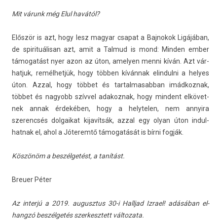
Mit várunk még Elul havától?
Először is azt, hogy lesz magyar csapat a Baj­nokok Ligájában,
de spirituálisan azt, amit a Tal­mud is mond: Mind­en ember
támogatást nyer azon az úton, amely­en menni kíván. Azt vár­
hatjuk, remélhetjük, hogy többen kívánnak elin­dulni a helyes
úton. Azzal, hogy többet és tar­talmasab­ban im­ád­koznak,
többet és nagyobb szívvel adakoz­nak, hogy min­dent el­követ­
nek annak érdekében, hogy a helytel­en, nem an­nyira
szerencsés dol­gaikat kijavítsák, azzal egy olyan úton in­dul­
hatnak el, ahol a Jóteremtő támogatását is bírni fogják.
Köszönöm a beszélgetést, a tanítást.
Breu­er Péter
Az in­terjú a 2019. augusztus 30-i Halljad Iz­rael! adásában el­
hangzó beszélgetés szer­kesztett vál­tozata.