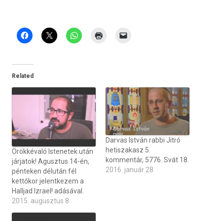
Related
Darvas István rabbi Jitró
hetiszakasz 5.
Örökkévaló Istenetek után
kommentár, 5776. Svát 18.
járjatok! Agusztus 14-én,
2016. január 28
pénteken délután fél
kettőkor jelentkezem a
Halljad Izrael! adásával.
2015. augusztus 8