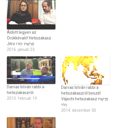
Áldott legyen az
Örökkévaló! Hetiszakasz
Jitro פָּרָשָׁת יִתְרוֹ
2016. január 23
Darvas István rabbi a
Darvas István rabbi a
hetiszakaszról.
hetiszakaszról beszél
2015. február 19
Vájechi hetiszakasz פָּרָשָׁת
וַיְחִי
2014. december 30