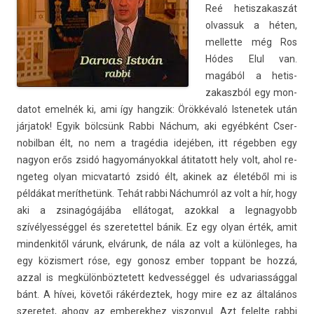
Reé hetis­zakas­zát
ol­vassuk a héten,
mel­lette még Ros
Hódes Elul van.
magából a hetis­
zakaszból egy mon­
datot emelnék ki, ami így han­gzik: Örökkévaló Is­tenetek után
jár­jatok! Egyik bölcsünk Rabbi Náchum, aki egyébként Cser­
nobil­ban élt, no nem a tragédia idejében, itt régebb­en egy
nagyon erős zsidó hagyományokk­al átitatott hely volt, ahol re­
ngeteg olyan mic­vatartó zsidó élt, akinek az életéből mi is
példákat meríthetünk. Tehát rabbi Náchumról az volt a hír, hogy
aki a zsinagógájába ellátogat, azokk­al a leg­nagyobb
szívélyességgel és szeretet­tel bánik. Ez egy olyan érték, amit
min­denkitől várunk, elvárunk, de nála az volt a külön­leges, ha
egy közis­mert róse, egy gonosz ember top­pant be hozzá,
azzal is meg­külön­böztetett ked­vesség­gel és ud­varias­ságg­al
bánt. A hívei, követői rákér­deztek, hogy mire ez az általános
szeretet, ahogy az em­berek­hez vis­zonyul. Azt felel­te rabbi