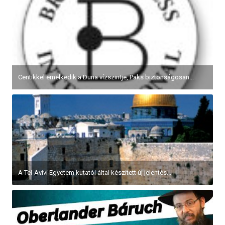
Centikkel emelkedik a Duna vízszintje, Paks biztonságosan...
A Tel-Avivi Egyetem kutatói által készített új jelentés...