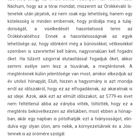
Náchum, hogy az a tórai mon­dat, mis­zerint az Örökkévaló Is­
tenetek után jár­jatok, ez nem csak egy lehetőség, hanem egy
köteles­ség is mind­en em­ber­nek, hogy próbálja meg a tulaj­
donságát, a visel­kedését hason­latossá tenni az
Örökkévalóéhoz. Ennek a hason­latos­ságnak az egyik
lehetősége az, hogy időnként még a bűnösökkel, vét­kesek­kel
szemb­en is szeretet­tel kell bánni, nagyvonalúan kell fogad­ni
őket. Ha túlzott szigorr­al elutasításs­al fogad­juk őket, akkor
semmi esélye sem lesz a tsuvának, a megtérésnek. A
megtérésnek külön jelen­tősége van most, amikor el­kezdjük az
év utolsó hónapját, Elult, hisz­en a hagyomány is azt mondja
erről az időszakról, hogy ez az el­fogadás­nak, az akarat­nak is
az ideje. Azok, akik ezt az elmúlt idős­zakot, az 5779-es évet
nem feltétlenül abba az irányba vitték, töltötték, hogy ez a
megtérés be­követ­kezz­en az életükben, most ebben a hónap­
ban, akár egy nap­ban is pótol­hatják ezt a hiányosságot, elin­
dulva egy olyan úton, ami nekik, a kör­nyezetük­nek és a Jóis­
tennek is az örömére szolgál.