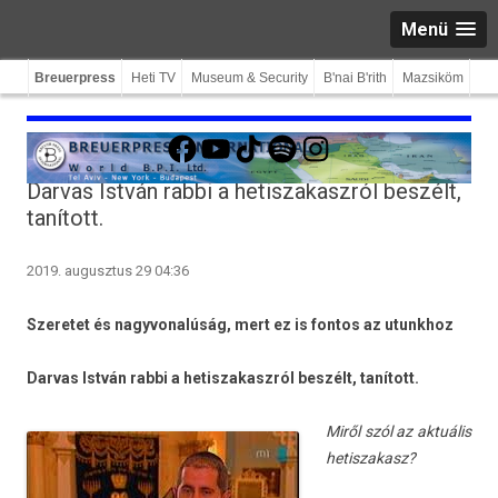
Menü
Breuerpress
Heti TV
Museum & Security
B'nai B'rith
Mazsiköm
Facebook
YouTube
TikTok
Spotify
Instagram
Darvas István rabbi a hetiszakaszról beszélt,
tanított.
2019. augusztus 29 04:36
Szeretet és nagyvonalúság, mert ez is fon­tos az utunkhoz
Dar­vas István rabbi a hetis­zakaszról beszélt, tanított.
Miről szól az aktuális
hetis­zakasz?