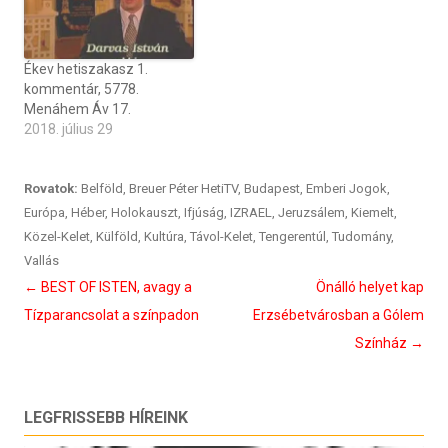
Ékev hetiszakasz 1.
kommentár, 5778.
Menáhem Áv 17.
2018. július 29
Rovatok:
Belföld
,
Breuer Péter HetiTV
,
Budapest
,
Emberi Jogok
,
Európa
,
Héber
,
Holokauszt
,
Ifjúság
,
IZRAEL
,
Jeruzsálem
,
Kiemelt
,
Közel-Kelet
,
Külföld
,
Kultúra
,
Távol-Kelet
,
Tengerentúl
,
Tudomány
,
Vallás
Bejegyzés
←
BEST OF ISTEN, avagy a
Önálló helyet kap
navigáció
Tízparancsolat a színpadon
Erzsébetvárosban a Gólem
Színház
→
LEGFRISSEBB HÍREINK