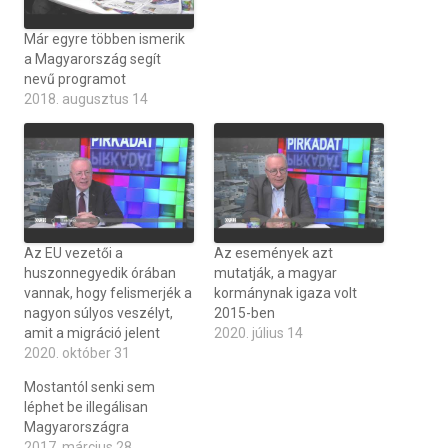
Már egyre többen ismerik
a Magyarország segít
nevű programot
2018. augusztus 14
Az EU vezetői a
Az események azt
huszonnegyedik órában
mutatják, a magyar
vannak, hogy felismerjék a
kormánynak igaza volt
nagyon súlyos veszélyt,
2015-ben
amit a migráció jelent
2020. július 14
2020. október 31
Mostantól senki sem
léphet be illegálisan
Magyarországra
2017. március 28