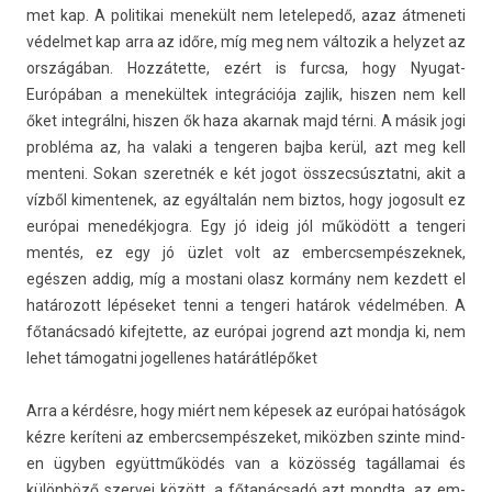
met kap. A politikai menekült nem letelepedő, azaz átmeneti
védel­met kap arra az időre, míg meg nem vál­tozik a helyzet az
országában. Hozzátette, ezért is furcsa, hogy Nyugat-
Európában a menekültek in­teg­rációja zaj­lik, hisz­en nem kell
őket in­teg­rálni, hisz­en ők haza akar­nak majd térni. A másik jogi
probléma az, ha valaki a ten­ger­en bajba kerül, azt meg kell
men­teni. Sokan szeret­nék e két jogot összec­súsztat­ni, akit a
vízből kimen­tenek, az egyáltalán nem bi­ztos, hogy jogosult ez
európai menedék­jogra. Egy jó ideig jól működött a ten­geri
mentés, ez egy jó üzlet volt az em­bercsem­pészek­nek,
egészen addig, míg a mos­tani olasz kormány nem kez­dett el
határozott lépéseket tenni a ten­geri határok védelmében. A
főtanácsadó kifej­tette, az európai jog­rend azt mondja ki, nem
lehet támogat­ni jogel­lenes határátlépőket
Arra a kérdésre, hogy miért nem képesek az európai hatóságok
kézre keríteni az em­bercsem­pészeket, miközben szin­te mind­
en ügyben együttműködés van a közösség tagál­lamai és
különböző szer­vei között, a főtanácsadó azt mondta, az em­