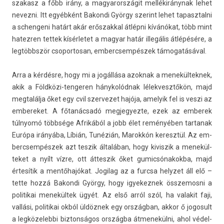
szakasz a főbb irány, a magyarországit mellékiránynak lehet
nevez­ni. Itt egyébként Bakon­di György szerint lehet tapasztal­ni
a schen­geni határt akár erős­zakk­al átlépni kívánókat, több mint
hatezr­en tet­tek kísér­letet a magyar határ illegális átlépésére, a
legtöbbször csopor­tosan, em­bercsem­pészek támogatásával.
Arra a kérdésre, hogy mi a jogállása azok­nak a menekül­teknek,
akik a Földközi-tengeren hánykolódnak lélek­vesztőkön, majd
meg­talál­ja őket egy cvil szer­vezet hajója, amelyik fel is veszi az
em­bereket. A főtanácsadó meg­jegyez­te, ezek az em­berek
túlnyomó többsége Afrikából a jobb élet reményében tar­tanak
Európa irányába, Líbián, Tunézián, Marok­kón keresztül. Az em­
bercsem­pészek azt tes­zik általában, hogy kivis­zik a menekül­
teket a nyílt vízre, ott áttes­zik őket gumic­sónakok­ba, majd
értesítik a mentőhajókat. Jogilag az a furcsa helyzet áll elő –
tette hozzá Bakon­di György, hogy igyekez­nek összemos­ni a
politikai menekültek ügyét. Az első arról szól, ha valakit faji,
vallási, politikai okból üldöznek egy országban, akkor ő jogosult
a leg­közeleb­bi bi­zton­ságos országba átmenekül­ni, ahol védel­