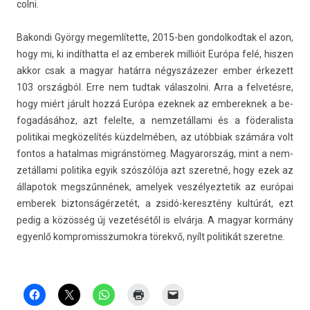
colni.
Bakon­di György megem­lítet­te, 2015-ben gon­dolkod­tak el azon,
hogy mi, ki in­dít­hatta el az em­berek millióit Európa felé, hisz­en
akkor csak a magyar határra négyszázezer ember érkezett
103 országból. Erre nem tud­tak válas­zolni. Arra a fel­vetés­re,
hogy miért járult hozzá Európa ezek­nek az em­berek­nek a be­
fogadásához, azt felel­te, a nem­zetál­lami és a föderalis­ta
politikai megközelítés küzdelmében, az utóbbiak számára volt
fon­tos a hatal­mas migránstömeg. Magyarország, mint a nem­
zetál­lami politika egyik szószólója azt szeretné, hogy ezek az
állapotok megszűnnének, amelyek ves­zélyez­tetik az európai
em­berek bi­zton­ságér­zetét, a zsidó-keresztény kultúrát, ezt
pedig a közösség új vezetésétől is elvárja. A magyar kormány
egyenlő kompromisszumok­ra törekvő, nyílt politikát szeret­ne.