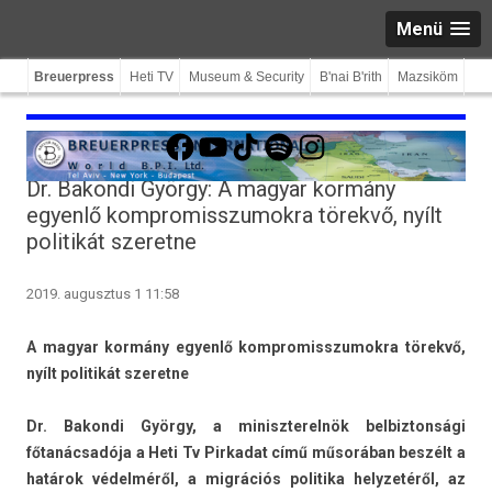
Menü
Breuerpress
Heti TV
Museum & Security
B'nai B'rith
Mazsiköm
Facebook
YouTube
TikTok
Spotify
Instagram
Dr. Bakondi György: A magyar kormány
egyenlő kompromisszumokra törekvő, nyílt
politikát szeretne
2019. augusztus 1 11:58
A magyar kormány egyenlő kompromisszumok­ra törekvő,
nyílt politikát szeret­ne
Dr. Bakon­di György, a miniszterel­nök be­lbiz­tonsági
főtanácsadója a Heti Tv Pir­kadat című műsorában beszélt a
határok védelméről, a migrációs politika helyzetéről, az