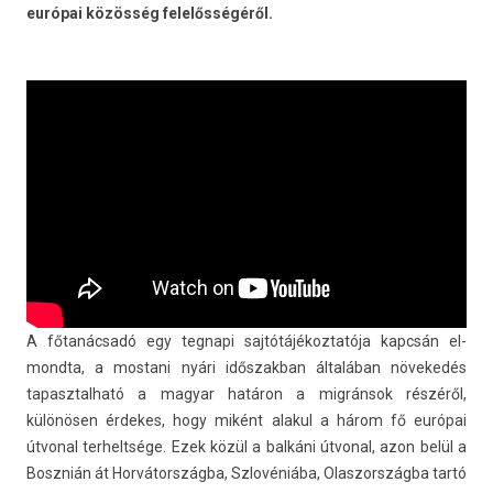
európai közösség felelősségéről.
A főtanácsadó egy teg­napi saj­tótájékoz­tatója kapcsán el­
mondta, a mos­tani nyári idős­zakban általában növekedés
tapasztal­ható a magyar határon a migránsok részéről,
különösen érdekes, hogy miként al­akul a három fő európai
útvon­al ter­heltsége. Ezek közül a balkáni útvon­al, azon belül a
Bosznián át Horvátországba, Szlovéniába, Olas­zország­ba tartó