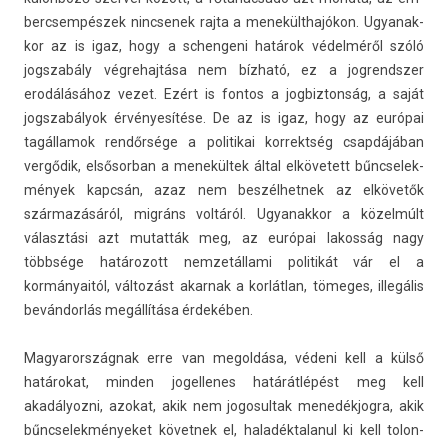
bercsem­pészek nincsenek rajta a menekülthajókon. Ugyanak­
kor az is igaz, hogy a schen­geni határok védelméről szóló
jogszabá­ly vég­rehaj­tása nem bízható, ez a jog­rendsz­er
erodálásához vezet. Ezért is fon­tos a jog­bizton­ság, a saját
jogszabályok érvényesítése. De az is igaz, hogy az európai
tagál­lamok rendőrsége a politikai kor­rektség csapdájában
vergődik, el­sősor­ban a menekültek által el­követett bűncselek­
mények kapcsán, azaz nem be­szél­hetnek az elkövetők
származásáról, migráns voltáról. Ugyanak­kor a közelmúlt
választási azt mutat­ták meg, az európai lakos­ság nagy
többsége határozott nem­zetál­lami politikát vár el a
kormányaitól, változást akar­nak a korlátlan, tömeges, illegális
bevándorlás megállítása érdekében.
Magyarország­nak erre van megol­dása, védeni kell a külső
határokat, mind­en jogel­lenes határátlépést meg kell
akadályoz­ni, azokat, akik nem jogosul­tak menedék­jogra, akik
bűncselek­ményeket követ­nek el, haladék­talanul ki kell tolon­