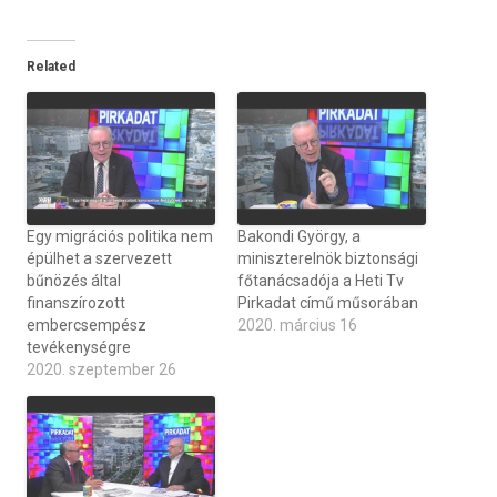
Related
Egy migrációs politika nem
Bakondi György, a
épülhet a szervezett
miniszterelnök biztonsági
bűnözés által
főtanácsadója a Heti Tv
finanszírozott
Pirkadat című műsorában
embercsempész
2020. március 16
tevékenységre
2020. szeptember 26