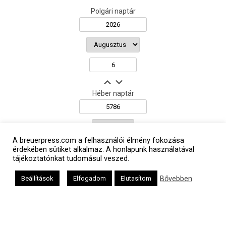
Polgári naptár
Héber naptár
אב
A breuerpress.com a felhasználói élmény fokozása
érdekében sütiket alkalmaz. A honlapunk használatával
tájékoztatónkat tudomásul veszed.
Bővebben
Beállítások
Elfogadom
Elutasítom
Oldalunkat a Mazsök támogatja