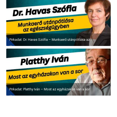
Pirkadat: Dr. Havas Szófia – Munkaerő utánpótlása az...
Pirkadat: Platthy Iván – Most az egyházakon van a sor