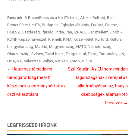
Rovatok:
A BreuerPress és a HetiTV hírei
,
Afrika
,
Belföld
,
Berlin
,
Breuer Péter HetiTV
,
Budapest
,
Éghajlatváltozás
,
Európa
,
Fidesz
,
FIDESZ
,
Gazdaság
,
Ifjúság
,
India
,
Irán
,
IZRAEL
,
Jeruzsálem
,
Jobbik
,
KDNP
,
Képzőművészet
,
Kiemelt
,
KINA
,
Közel-Kelet
,
Külföld
,
Kultúra
,
Lengyelország
,
Madrid
,
Magyarország
,
NATO
,
Németország
,
Olaszország
,
Színes
,
Távol-Kelet
,
Tengerentúl
,
Terror
,
Tudomány
,
UN
,
USA
,
V4.
,
választás
,
Vallás
,
Vatikán
,
Zsidó
,
עברית
Bejegyzés
←
Hatalmas társadalmi
Szili Katalin :Az EU nem minden
navigáció
támogatottság mellett
tagországának szerepel az
készülnek a kormánypártok az
alkotmányában az, hogy a
őszi választásra
kisebbségek államalkotó
tényezők
→
LEGFRISSEBB HÍREINK