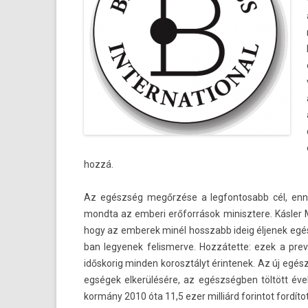
hozzá.
Az egészség megőrzése a leg­fontosabb cél, enn
mondta az em­beri erőforrások minisztere. Kásler 
hogy az em­berek minél hosszabb ideig éljenek egész
ban legyenek felis­merve. Hozzátette: ezek a pre­v
idős­korig mind­en korosztályt érin­tenek. Az új egé
eg­ségek elkerülésére, az egészségben töltött éve
kormány 2010 óta 11,5 ezer milliárd forin­tot fordí