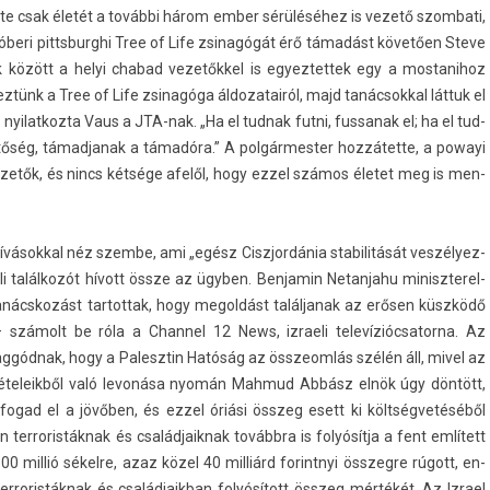
t­te csak életét a további három ember sérüléséhez is vezető szom­bati,
óberi pittsburghi Tree of Life zsinagógát érő támadást követően Steve
bek között a helyi chabad vezetőkkel is egyez­tettek egy a mos­tanihoz
­tünk a Tree of Life zsinagóga áldozatairól, majd tanác­sokk­al láttuk el
nyilat­kozta Vaus a JTA-nak. „Ha el tud­nak futni, fus­sanak el; ha el tud­
lehetőség, támad­janak a támadóra.” A pol­gármest­er hozzátette, a powayi
vezetők, és nincs kétsége afelől, hogy ezzel számos életet meg is men­
vásokk­al néz szem­be, ami „egész Ciszjor­dánia stabilitását ves­zélyez­
üli találkozót hívott össze az ügyben. Be­njamin Netan­jahu miniszterel­
anácskozást tar­tottak, hogy megol­dást talál­janak az erősen küszködő
számolt be róla a Chan­nel 12 News, iz­raeli televízióc­sator­na. Az
ók aggódnak, hogy a Palesztin Hatóság az összeom­lás szélén áll, mivel az
ételeik­ből való levonása nyomán Mah­mud Abbász elnök úgy döntött,
 fogad el a jövőben, és ezzel óriási összeg esett ki költségvetéséből
in ter­roris­táknak és család­jaik­nak továbbra is folyósítja a fent említett
0 millió sékelre, azaz közel 40 milliárd forintnyi összeg­re rúgott, en­
r­roris­táknak és család­jaik­ban folyósított összeg mértékét. Az Iz­rael