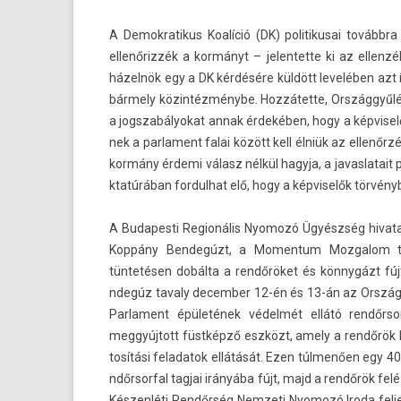
A De­mok­ratikus Koalíció (DK) politikusai továbbra
ellenőrizzék a kormányt – jelen­tette ki az el­lenzé
házelnök egy a DK kérdésére küldött levelében azt 
bármely közintézménybe. Hozzátette, Országgyűlés e
a jogszabályokat annak érdekében, hogy a kép­viselők
nek a par­la­ment falai között kell élniük az ellenőrzé
kormány érdemi válasz nélkül hagyja, a javas­latait ped
ktatúrában for­dulhat elő, hogy a kép­viselők törvényb
A Budapes­ti Re­gionális Nyomozó Ügyészség hivatalo
Koppány Be­ndegúzt, a Momen­tum Moz­galom tagj
tüntetésen dobálta a rendőröket és könnygázt fúj
ndegúz tava­ly de­cemb­er 12-én és 13-án az Országgyű
Par­la­ment épületének védelmét ellátó re­ndőr­so
meggyújtott füstképző eszközt, amely a rendőrök l
tosítási feladatok ellátását. Ezen túlmenően egy 400
ndőr­sorf­al tag­jai irányába fújt, majd a rendőrök fe
Készenléti Rendőrség Nem­zeti Nyomozó Iroda fel­j