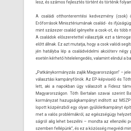
lesz, és számos fej­lesztés történt és történik foly
A családi otthon­terem­tési ked­vezmény (csok) 
Erőforrások Minisztériumának család- és ifjúságügy
mint százezer család igényel­te a csok-ot, és több m
A családok elős­zeretet­tel választják ezt a támoga
előtt állnak. Ez azt mutat­ja, hogy a csok valódi segít
jén hatályba lép a családvédelmi akcióterv négy p
esetén kérhető hitelelen­gedés, valamint elin­dul 
„Pat­kánykor­mányzás zaj­lik Magyarországon” – jelen­
választási kampányfőnök. Az EP-képviselő és Tóth B
lett, aki a napok­ban úgy válas­zolt a Fidesz t
Magyarországon. Tóth Be­rtalan szavai szerint Ban
kormányzat hazug­ságkam­pányt indított az MSZP eg
lopott közpénzből egy olyan gyűlölet­kampányt építe
met a valós problémákról, az egészségügy helyzeté
ságról alig lehet beszélni – mondta az el­lenzéki p
szemb­en fellépünk”, és ez a közösség megvédi mind