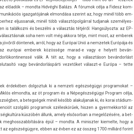
az előadók – mondta Hidvéghi Balázs. A fórumok célja a Fidesz kom­
munikációs igaz­gatójának el­mondása szerint az, hogy minél több em­
ber­hez el­jussanak, minél több választópolgárral tud­janak személyes­
en is talál­kozni és beszélni a választás tétjéről. Han­gsúlyoz­ta: az EP-
választásnak soha nem volt még ak­kora tétje, mint most, az em­berek
a jövőről dön­tenek, arról, hogy az Európai Unió a nem­zetek Európája és
az európai em­berek közössége marad-e vagy e helyett be­ván­
dorlókon­tinenssé válik. A tét az, hogy a választáson bevándorlást
elutasító vagy bevándorláspárti vezetőket választ-e Európa – tette
ek érdekében dol­goztuk ki a nem­zeti egészségügyi pro­gramokat –
Miklós el­mondta, az öt pro­gram és a Népegészségügyi Pro­gram célja,
ségben, a bet­eg­ségek minél később al­akul­janak ki, és korai stádium­
en­ciót szolgáló pro­gramok széleskörűek, hisz­en a gyer­mekkor­tól az
szségkultúra küszöbén állunk, amely el­sősor­ban a megelőzésére, a bet­
k meg­hosszab­bítására épül – mondta. A miniszt­er kiemel­te, hogy a
tott az egészségügyre, ebben az évben ez az összeg 1700 milliárd forint