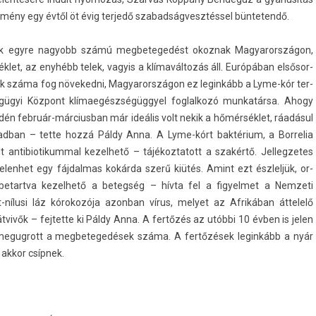
k­mény egy évtől öt évig ter­jedő szabad­ságvesztés­sel bün­tetendő.
kozók egyre nagyobb számú meg­betegedést okoz­nak Magyarországon,
let, az enyhébb telek, vagyis a klímaváltozás áll. Európában el­sősor­
ségek száma fog növeked­ni, Magyarországon ez legin­kább a Lyme-kór ter­
gügyi Központ klímaegészségüggyel fog­lalkozó mun­katár­sa. Ahogy
 idén február-márciusban már ideális volt nekik a hőmérséklet, ráadásul
abad­ban – tette hozzá Páldy Anna. A Lyme-kórt baktérium, a Bor­relia
nt anti­biotikumm­al kezel­hető – tájékoz­tatott a szakértő. Jel­legzetes
elen­het egy fáj­dalmas kokárda szerű kiütés. Amint ezt észlel­jük, or­
bet­artva kezel­hető a bet­eg­ség – hívta fel a figyel­met a Nem­zeti
nílusi láz kórokozója azon­ban vírus, melyet az Afrikában áttelelő
ivők – fej­tette ki Páldy Anna. A fertőzés az utóbbi 10 évben is jelen
n megug­rott a meg­betegedések száma. A fertőzések legin­kább a nyár
k akkor csípnek.