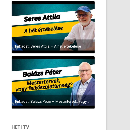
Pirkadat: Seres Attila – A hét értékelése
Pirkadat: Balázs Péter – Mestertervek, vagy...
HETI TV