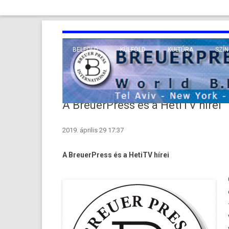
BELFÖLD
KÜLFÖLD
KULTÚRA
SZÍN
EURÓPA
TUDO
VALLÁS
KÖZEL-KELET
A BreuerPress és a HetiTV hírei
TÁVOL-KELET
2019. április 29 17:37
TENGERENTÚL
A BreuerPress és a HetiTV hírei