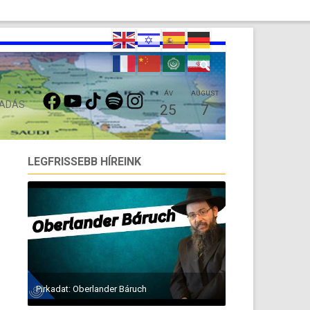
FACEBOOK
YOUTUBE
TIKTOK
SPOTIFY
INSTAGRAM
ÁV
AUGUST
 ADÁS
25
7
LEGFRISSEBB HÍREINK
Pirkadat: Oberlander Báruch