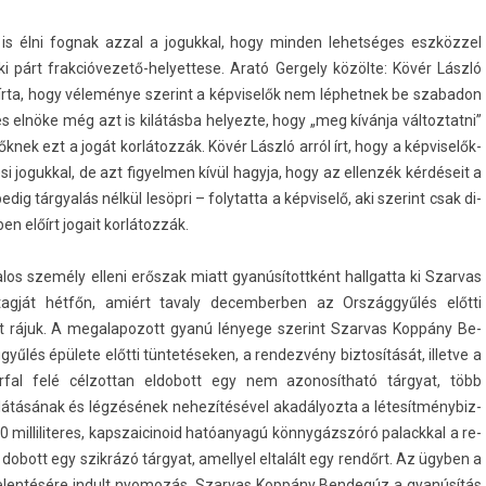
 is élni fog­nak azzal a jogukk­al, hogy mind­en lehet­séges eszközzel
ki párt frakcióvezető-helyettese. Arató Ger­ge­ly közölte: Kövér László
írta, hogy véleménye szerint a kép­viselők nem lép­hetnek be szabadon
lnöke még azt is kilátásba helyez­te, hogy „meg kívánja vál­toztat­ni”
­nek ezt a jogát korlátozzák. Kövér László arról írt, hogy a kép­viselők­
si jogukk­al, de azt figyelm­en kívül hagyja, hogy az el­lenzék kérdéseit a
ig tárgyalás nélkül lesöpri – folytat­ta a kép­viselő, aki szerint csak di­
en előírt jogait korlátozzák.
s személy el­leni erőszak miatt gyanúsítottként hallgat­ta ki Szar­vas
át hétfőn, amiért tava­ly de­cem­berb­en az Országgyűlés előtti
t rájuk. A megalapozott gyanú lényege szerint Szar­vas Koppány Be­
lés épülete előtti tüntetéseken, a re­ndez­vény bi­ztosítását, il­let­ve a
rf­al felé cél­zottan el­dobott egy nem azonosít­ható tárgyat, több
átásának és légzésének nehezítésével akadályoz­ta a létesít­ménybiz­
 mil­liliteres, kapszaicinoid hatóanyagú könnygázszóró palackk­al a re­
lé dobott egy szikrázó tárgyat, amel­lyel eltalált egy rendőrt. Az ügyben a
elen­tésére in­dult nyomozás, Szar­vas Koppány Be­ndegúz a gyanúsítás