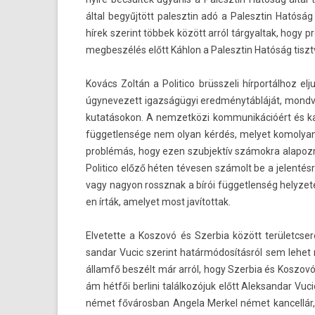
által begyűjtött palesztin adó a Palesztin Hatóság
hírek szerint többek között arról tár­gyal­tak, hogy 
meg­beszélés előtt Káhlon a Palesztin Hatóság tisztvis
Kovács Zoltán a Politico brüsszeli hírportálhoz el­
úgynevezett igazságügyi eredménytábláját, mondván
kutatásokon. A nem­zetközi kom­munikációért és kap
füg­getlen­sége nem olyan kérdés, melyet komolyan
problémás, hogy ezen szub­jektív számokra al­apoz
Politico előző héten tévesen számolt be a jelen­té
vagy nagyon rossznak a bírói füg­getlen­ség helyzet
en írták, amelyet most javítot­tak.
El­vetet­te a Kos­zovó és Szer­bia között területcse
sandar Vucic szerint határmódosításról sem lehet 
államfő beszélt már arról, hogy Szer­bia és Kos­zovó
ám hétfői be­rlini találkozójuk előtt Al­ek­sandar Vuc
német főváros­ban An­gela Mer­kel német kan­cellá