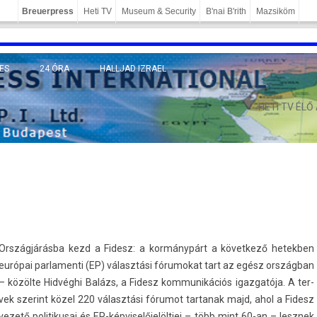
Breuerpress
Heti TV
Museum & Security
B'nai B'rith
Mazsiköm
ES
24 ÓRA
HALLJAD IZRAEL
MÁNY
HETI TV ÉLŐ
Országjárásba kezd a Fidesz: a kormánypárt a követ­kező hetekb­en
európai par­lamen­ti (EP) választási fórumokat tart az egész országban
– közölte Hidvéghi Balázs, a Fidesz kom­munikációs igaz­gatója. A ter­
vek szerint közel 220 választási fórumot tar­tanak majd, ahol a Fidesz
vezető politikusai és EP-képviselőjelöltjei – több mint 60-an – lesznek