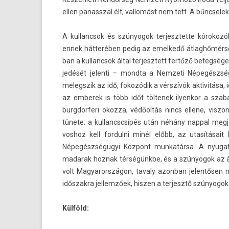
ellen panassz­al élt, val­lomást nem tett. A bűncsele
A kul­lancsok és szúnyogok ter­jesztet­te kóro
ennek hátterében pedig az em­el­kedő átlaghőmérsék
ban a kul­lancsok által ter­jesztett fertőző bet­eg­
jedését jelen­ti – mondta a Nem­zeti Népegészsé
melegszik az idő, fokozódik a vérszívók ak­tivitása,
az em­berek is több időt töl­tenek il­yen­kor a sz
burgdor­feri okoz­za, védőoltás nincs el­lene, vis­zo
tünete: a kul­lancscsípés után néhány napp­al meg­j
voshoz kell for­dulni minél előbb, az utasításait 
Népegészségügyi Központ mun­katár­sa. A nyugat-
madarak hoz­nak térségünkbe, és a szúnyogok az átv
volt Magyarországon, tava­ly azon­ban jelen­tős­e
idős­zakra jel­lemzőek, hisz­en a ter­jesztő szúnyogo
Külföld: