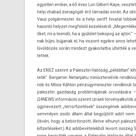
egyetl­en ember, a 60 éves Lori Gilbert-Kaye, veszte
helyi chabad zsinagógát érő támadás során. Az okt
Vaus pol­gármest­er és a helyi seriff hivat­al töb
hasonló helyzet meg­felelő kezeléséről. „Megem­lékez
őket, mi a teendő, ha a gyűlölet be­kopog az ajtón.” – 
nak bújni, búj­janak el; ha vis­zont egyik­re sincs 
lövöldözés során min­dezt gyakor­latba ültették a 
tettek.
Az ENSZ szerint a Palesztin Hatóság „példátlan” kihí
tetik”. Be­njamin Netan­jahu miniszterel­nök rendkív
nök és Móse Káhlon pén­zügyminiszt­er rendkívüli t
palesztin gaz­daság problémájának or­voslására — 
i24NEWS in­for­mációi szerint iz­raeli tör­vényal­kot
úgynevezett „ter­rorfizetések” összegének adóbev
sem­mily­en zsidó állam által begyűjtött adót nem
(lévén, hogy a bebörtönzött, il­let­ve el­hunyt paleszt
kifizetéseket.) Az adóbevételek­ből levont összeg 50
nyire becsülték ugyanis a Palesztin Hatóság által te