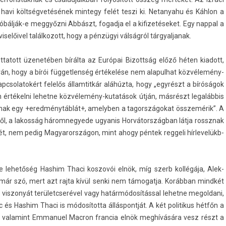
 havi költségvetésének min­tegy felét teszi ki. Netanyahu és Káhlon a
próbálják-e meggyőzni Abbászt, fogad­ja el a kifizetéseket. Egy napp­al a
előivel talál­kozott, hogy a pénzügyi válságról tár­gyal­janak.
juttatott üzenetében bírálta az Európai Bi­zottság előző héten kiadott,
, hogy a bírói füg­getlen­ség értékelése nem al­apul­hat közvélemény-
csolatokért felelős állam­titkár aláhúzta, hogy „egyrészt a bíróságok
 értékelni lehet­ne közvélemény-kutatások útján, másrészt legalábbis
­nak egy +eredménytáblát+, amelyb­en a tagországokat összemérik”. A
sről, a lakos­ság három­negyede ugyanis Horvátországban látja rossznak
ét, nem pedig Magyarországon, mint ahogy péntek re­ggeli hír­levelükb­
re lehetőség Has­him Thaci kos­zovói elnök, míg szerb kollégája, Al­ek­
már szó, mert azt rajta kívül senki nem támogat­ja. Korábban mindkét
 vis­zonyát területcserével vagy határmódosítással lehet­ne megol­dani,
ic és Has­him Thaci is módosította állás­pontját. A két politikus hétfőn a
r, valamint Em­manuel Mac­ron fran­cia elnök meghívására vesz részt a