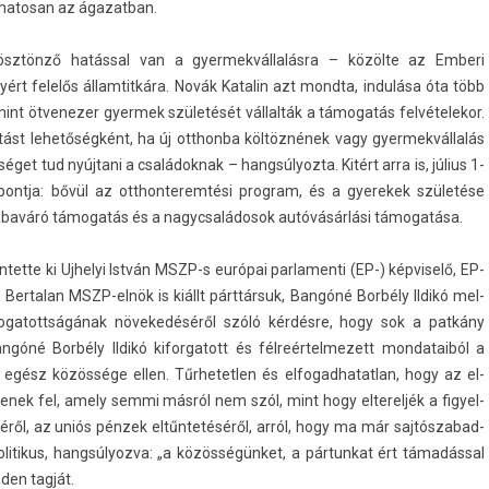
amatosan az ágazat­ban.
ösztönző hatással van a gyer­mekvál­lalás­ra – közölte az Em­beri
ért felelős állam­titkára. Novák Katalin azt mondta, indulása óta több
int ötvenez­er gyer­mek születését vállalták a támogatás fel­vételekor.
tást lehetőségként, ha új otthon­ba költöznének vagy gyer­mekvál­lalás
séget tud nyújtani a családok­nak – han­gsúlyoz­ta. Kitért arra is, július 1-
ontja: bővül az otthon­terem­tési pro­gram, és a gyerekek születése
a babaváró támogatás és a nagyc­saládosok autóvásárlási támogatása.
tette ki Uj­helyi István MSZP-s európai par­lamen­ti (EP-) kép­viselő, EP-
e­rtalan MSZP-elnök is kiállt párttársuk, Bangóné Borbély Ildikó mel­
ámogatottságának növekedéséről szóló kérdésre, hogy sok a patkány
góné Borbély Ildikó kifor­gatott és fél­reér­telmezett mon­dataiból a
ész közössége ellen. Tűr­hetetl­en és el­fogad­hatat­lan, hogy az el­
nek fel, amely semmi másról nem szól, mint hogy el­terel­jék a figyel­
ről, az uniós pénzek eltűntetéséről, arról, hogy ma már saj­tószabad­
olitikus, han­gsúlyoz­va: „a közösségünket, a pár­tunkat ért támadással
­en tagját.