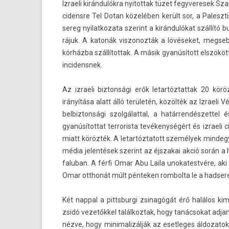
Iz­raeli kirándulókra nyitot­tak tüzet fegyveresek Sz
cidensre Tel Dotan közelében került sor, a Palesztin 
sereg nyilat­kozata szerint a kirándulókat szállító b
rájuk. A katonák vis­zonoz­ták a lövéseket, meg­seb
kórházba szál­lítot­tak. A másik gyanúsított elszökött 
in­cidensnek.
Az iz­raeli bi­zton­sági erők letar­tóztat­tak 20 
irányítása alatt álló területén, közölték az Iz­raeli 
be­lbiz­tonsági szol­gálatt­al, a határ­rendés­zet
gyanúsítot­tat ter­roris­ta tevékenységért és iz­rael
miatt körözték. A letar­tóztatott személyek min­degyi
média jelen­tések szerint az éjszakai akció során a 
faluban. A férfi Omar Abu Laila un­okatestvére, ak
Omar otthonát múlt pén­tek­en rom­bolta le a had­ser
Két napp­al a pittsbur­gi zsinagógát érő halálos ki
zsidó vezetőkkel talál­koztak, hogy tanác­sokat ad­j
nézve, hogy minimalizál­ják az eset­leges áldozato