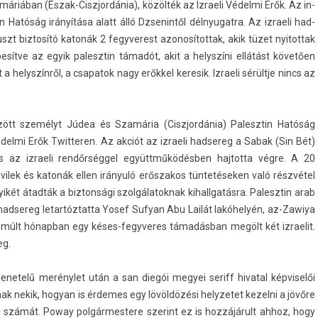
amáriában (Észak-Ciszjordánia), közölték az Iz­raeli Védelmi Erők. Az in­
Hatóság irányítása alatt álló Dzsenin­től dél­nyugat­ra. Az iz­raeli had­
uszt bi­ztosító katonák 2 fegyverest azonosítot­tak, akik tüzet nyitot­tak
esít­ve az egyik palesztin támadót, akit a helys­zíni ellátást követően
a helys­zínről, a csapatok nagy erőkkel keresik. Iz­raeli sérültje nincs az
körözött személyt Júdea és Szamária (Ciszjor­dánia) Palesztin Hatóság
Védelmi Erők Twit­ter­en. Az akciót az iz­raeli had­sereg a Sabak (Sin Bét)
tel és az iz­raeli rendőrséggel együttműködésben haj­totta végre. A 20
i civilek és katonák ellen irányuló erős­zakos tüntetéseken való részvétel
két átadták a bi­zton­sági szol­gálatok­nak kihallgatás­ra. Palesztin arab
had­sereg letar­tóztat­ta Yosef Suf­yan Abu Lailát lakóhelyén, az-Zawiya
i múlt hónap­ban egy késes-fegyveres támadásban megölt két iz­raelit.
eg.
menetelű merénylet után a san diegói megyei seriff hivat­al kép­viselői
anak nekik, hogyan is érdemes egy lövöldözési helyzetet kezel­ni a jövőre
k számát. Poway pol­gármes­tere szerint ez is hozzájárult ahhoz, hogy