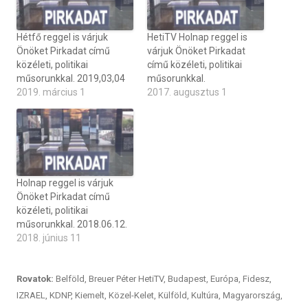
Hétfő reggel is várjuk
HetiTV Holnap reggel is
Önöket Pirkadat című
várjuk Önöket Pirkadat
közéleti, politikai
című közéleti, politikai
műsorunkkal. 2019,03,04
műsorunkkal.
2019. március 1
2017. augusztus 1
Holnap reggel is várjuk
Önöket Pirkadat című
közéleti, politikai
műsorunkkal. 2018.06.12.
2018. június 11
Rovatok:
Belföld
,
Breuer Péter HetiTV
,
Budapest
,
Európa
,
Fidesz
,
IZRAEL
,
KDNP
,
Kiemelt
,
Közel-Kelet
,
Külföld
,
Kultúra
,
Magyarország
,