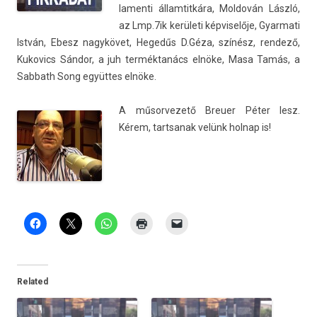
lamen­ti állam­titkára, Mol­dován László,
az Lmp.7ik kerületi kép­viselője, Gyar­mati
István, Ebesz nagykövet, Hegedűs D.Géza, színész, re­ndező,
Kukovics Sándor, a juh terméktanács elnöke, Masa Tamás, a
Sab­bath Song együttes elnöke.
A műsor­vezető Breu­er Péter lesz.
Kérem, tartsanak velünk hol­nap is!
Related