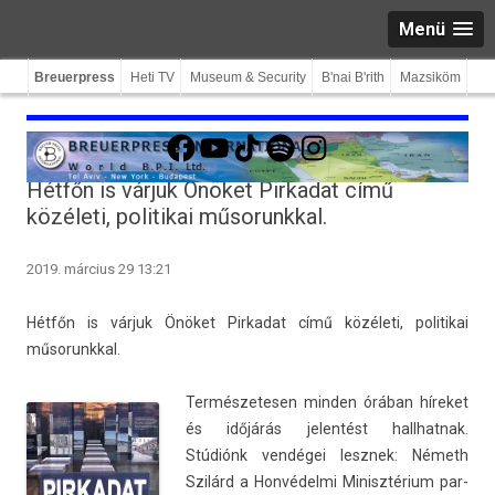
Menü
Breuerpress
Heti TV
Museum & Security
B'nai B'rith
Mazsiköm
Facebook
YouTube
TikTok
Spotify
Instagram
Hétfőn is várjuk Önöket Pirkadat című
közéleti, politikai műsorunkkal.
2019. március 29 13:21
Hétfőn is várjuk Önöket Pir­kadat című közéleti, politikai
műsorunkk­al.
Ter­mészetes­en mind­en órában híreket
és időjárás jelen­tést hallhat­nak.
Stúdiónk vendégei lesznek: Németh
Szilárd a Honvédelmi Minisztérium par­