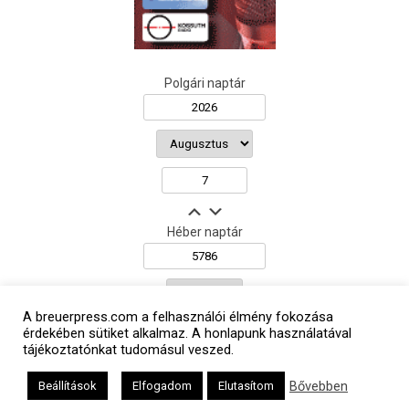
Polgári naptár
Héber naptár
אב
A breuerpress.com a felhasználói élmény fokozása
érdekében sütiket alkalmaz. A honlapunk használatával
tájékoztatónkat tudomásul veszed.
Bővebben
Beállítások
Elfogadom
Elutasítom
Oldalunkat a Mazsök támogatja