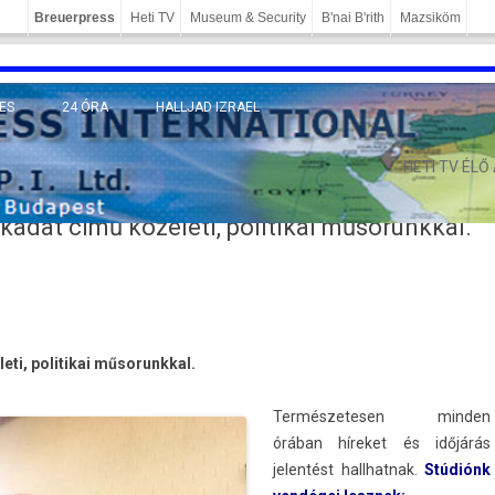
Breuerpress
Heti TV
Museum & Security
B'nai B'rith
Mazsiköm
ES
24 ÓRA
HALLJAD IZRAEL
MÁNY
HETI TV ÉLŐ
rkadat című közéleti, politikai műsorunkkal.
eti, politikai műsorunkk­al.
Ter­mészetes­en mind­en
órában híreket és időjárás
jelen­tést hallhat­nak.
Stúdiónk