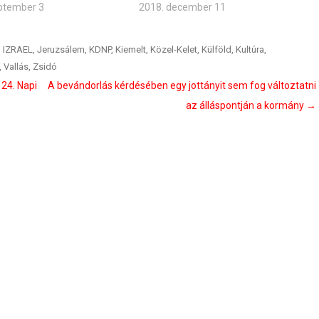
ptember 3
2018. december 11
,
IZRAEL
,
Jeruzsálem
,
KDNP
,
Kiemelt
,
Közel-Kelet
,
Külföld
,
Kultúra
,
,
Vallás
,
Zsidó
24. Napi
A bevándorlás kérdésében egy jottányit sem fog változtatni
az álláspontján a kormány
→