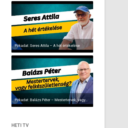
Pirkadat: Seres Attila – A hét értékelése
Pirkadat: Balázs Péter – Mestertervek, vagy...
HETI TV