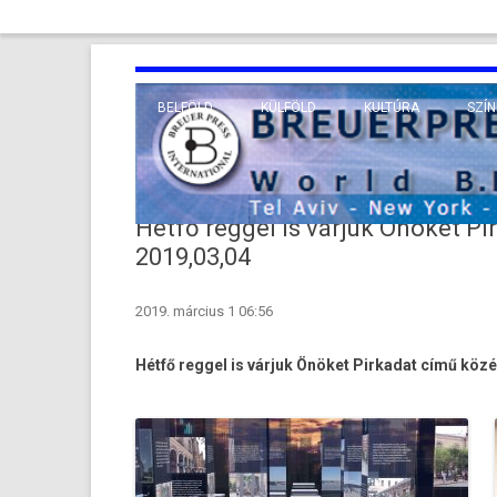
BELFÖLD
KÜLFÖLD
KULTÚRA
SZÍN
EURÓPA
TUDO
VALLÁS
KÖZEL-KELET
Hétfő reggel is várjuk Önöket Pi
TÁVOL-KELET
2019,03,04
TENGERENTÚL
2019. március 1 06:56
Hétfő re­ggel is várjuk Önöket Pir­kadat című közél