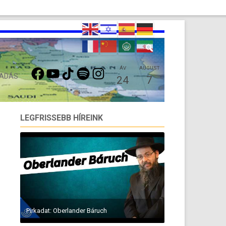
FACEBOOK
YOUTUBE
TIKTOK
SPOTIFY
INSTAGRAM
ÁV
AUGUST
 ADÁS
24
7
LEGFRISSEBB HÍREINK
Pirkadat: Oberlander Báruch