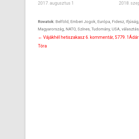
2017. augusztus 1
2018. sze
Rovatok:
Belföld
,
Emberi Jogok
,
Európa
,
Fidesz
,
Ifjúság
Magyarország
,
NATO
,
Színes
,
Tudomány
,
USA
,
választás
Bejegyzés
←
Vájákhél hetiszakasz 6. kommentár, 5779. 1Ádár 
navigáció
Tóra