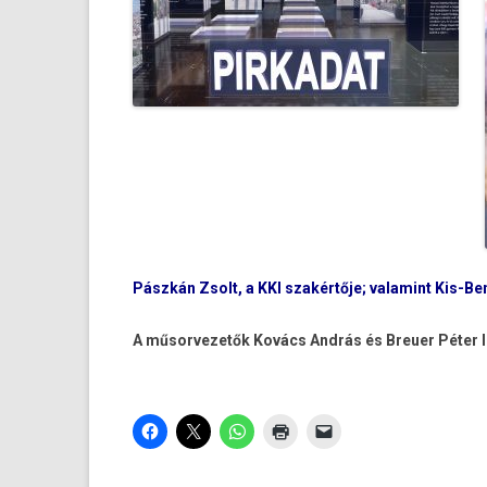
Pászkán Zsolt, a KKI szakértője; valamint Kis-Ben
A műsor­vezetők Kovács András és Breu­er Péter 