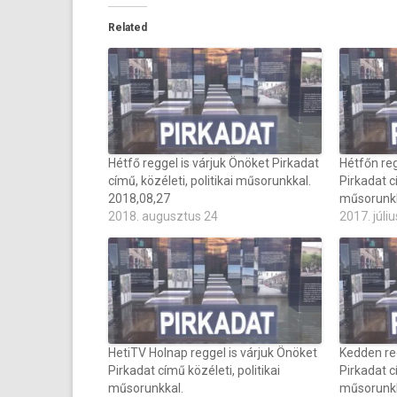
Related
Hétfő reggel is várjuk Önöket Pirkadat
Hétfőn reg
című, közéleti, politikai műsorunkkal.
Pirkadat cí
2018,08,27
műsorunkk
2018. augusztus 24
2017. júliu
HetiTV Holnap reggel is várjuk Önöket
Kedden reg
Pirkadat című közéleti, politikai
Pirkadat cí
műsorunkkal.
műsorunk