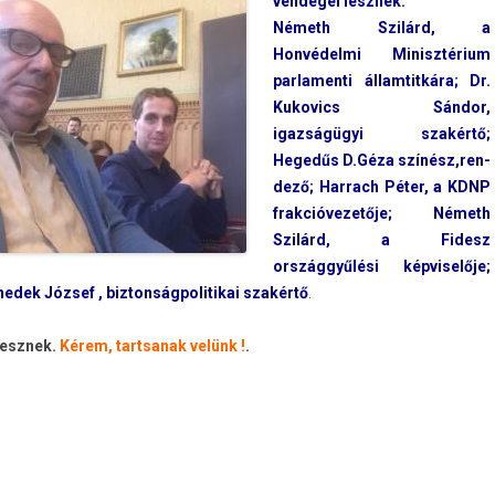
vendégei lesznek:
Németh Szilárd, a
Honvédelmi Minisztérium
par­lamen­ti állam­titkára; Dr.
Kukovics Sándor,
igazságügyi szakértő;
Hegedűs D.Géza színész,ren­
dező; Har­rach Péter, a KDNP
frak­cióvezetője; Németh
Szilárd, a Fidesz
országgyűlési kép­viselője;
edek József , bi­zton­ságpolitikai szakértő
.
lesznek.
Kérem, tartsanak velünk !
.