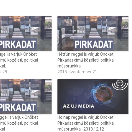
gel is várjuk Önöket
Hétfőn reggel is várjuk Önöket
mű közéleti, politikai
Pirkadat című közéleti, politikai
al.
műsorunkkal.
s 28
2018. szeptember 21
gel is várjuk Önöket
Holnap reggel is várjuk Önöket
mű közéleti, politikai
Pirkadat című közéleti, politikai
kal
műsorunkkal. 2018,12,12