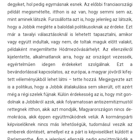
degyiket, hol pedig egymásnak esnek. Az előbbi fran­ciaországi
példát megis­métel­te, itthon is az van, hogy semmi sem az,
mint aminek látszik. Furcsál­lotta azt is, hogy jelen­leg az látszik,
hogy a Job­bik megléte a balol­dali politikusok­nak az érdeke. Ezt
már a tavalyi választásoknál is lehetett tapasztal­ni, amikor
vagy együtt in­dul­tak, vagy nem, de tol­tak maguk előtt valakit,
példaként megem­lítet­te Hód­mezővásár­helyt. Az el­lenzék­ről
kijelen­tette, al­kal­matlanok arra, hogy az országot vezes­sék,
egyértelműen ideg­en érdekeket szolgálnak. Ezt a
bevándorlással kapcsolatos, az európai, a magyar jövőről kifej­
tett véleményükből lehet látni – tette hozzá. Meg­jegyez­te azt
is a politikus, hogy a Job­bik átalakulása sem sikerült, ott azért
még a régi szelek fújnak. Külön érdekes­ség az is, hogy mit gon­
dolnak a Job­bikról azok, akik folyamatosan anti­szemitiz­mustól
re­tteg­nek itthon, akik azt mondják, Magyarországon nincs de­
mok­rácia, akik éppen együttműködnek velük. A kormánypárti
kép­viselők­nek nincs más lehetőségük, tudomásul ves­zik az
em­berek döntését, amel­lyel ez a párt is kép­viselőket küldött a
Par­lamentbe. Ám a jelen­legi el­lenzék pedig együttműködik a