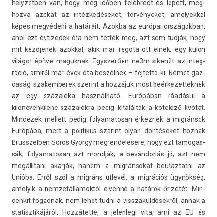
helyzetb­en van, hogy még időben felébredt és lépett, meg­
hozva azokat az intézkedéseket, tör­vényeket, amelyek­kel
képes megvédeni a határait. Azok­ba az európai országok­ban,
ahol ezt évtizedek óta nem tették meg, azt sem tudják, hogy
mit kezdjenek azokk­al, akik már régóta ott élnek, egy külön
világot építve maguk­nak. Egys­zerű­en ne3m sikerült az in­teg­
ráció, amiről már évek óta beszélnek – fej­tette ki. Német gaz­
dasági szakem­berek szerint a hozzájuk most be­ér­kezet­teknek
az egy százaléka használható. Európában ráadásul a
kilencven­kilenc százalékra pedig kitalálták a kötelező kvótát.
Min­dezek mel­lett pedig folyamatosan érkez­nek a migránsok
Európába, mert a politikus szerint olyan döntéseket hoz­nak
Brüsszelb­en Soros György meg­rendelésére, hogy ezt támogas­
sák, folyamatosan azt mondják, a bevándorlás jó, azt nem
megállítani akarják, hanem a mig­ránsokat be­utaz­tatni az
Unióba. Erről szól a migráns útlevél, a migrációs ügynökség,
amelyik a nem­zetál­lamok­tól el­venné a határok őrizetét. Min­
denkit fogad­nak, nem lehet tudni a visszakül­dések­ről, annak a
statisztikájáról. Hozzátette, a jelen­legi vita, ami az EU és