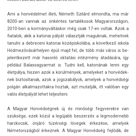
Ami a hon­védel­met il­leti, Németh Szilárd el­mondta, ma már
8200-an van­nak az önkéntes tar­talékosok Magyarországon,
2010-ben a kormányváltáskor még csak 17-en vol­tak. Azok a
fiatalok, akik a katonai pályát választják maguk­nak, mehet­nek
tanul­ni a de­breceni katonai középis­kolába, a követ­kező is­kola
Hód­mezővásár­hely­en épül majd fel, de több más város is be­
jelentkezett már hasonló oktatási intézmény átadására, így
például Balas­sagyar­mat is. Tudni kell, katonának lenni egy
életpálya, hisz­en azok a körülmények, amelyeket a hon­védek­
nek bi­ztosítanak, azok a jogszabályok, amelyek a honvédségi
polgári al­kal­mazot­takra hoz­tak, azt mutat­ják, itt valóban egy
valós életpályát lehet tel­jesíteni.
A Magyar Honvédségnek új és minőségi fegyverek­re van
szüksége, ezek közül a legújabb be­szer­zés a leg­moder­nebb
harckoc­sik, önjáró tüzérségi lövegek érkezése, amelyek
Németország­ból érkez­nek. A Magyar Honvédség fejlődik, de