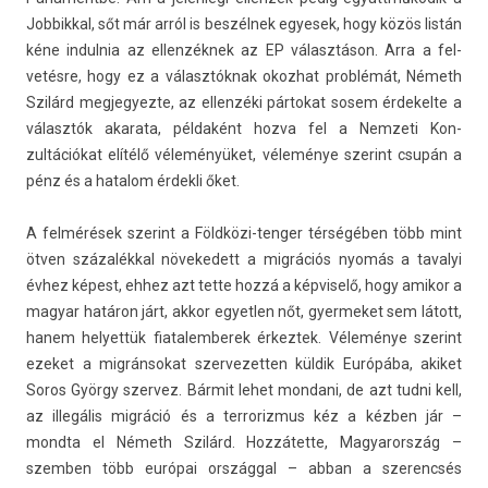
Job­bikk­al, sőt már arról is beszélnek egyesek, hogy közös listán
kéne in­dul­nia az el­lenzék­nek az EP választáson. Arra a fel­
vetés­re, hogy ez a választóknak okoz­hat problémát, Németh
Szilárd meg­jegyez­te, az el­lenzéki pár­tokat sosem érdekel­te a
választók akarata, példaként hozva fel a Nem­zeti Kon­
zultációkat elítélő véleményüket, véleménye szerint csupán a
pénz és a hatalom érdek­li őket.
A felmérések szerint a Földközi-tenger térségében több mint
ötven százalékkal növekedett a migrációs nyomás a tavalyi
évhez képest, ehhez azt tette hozzá a kép­viselő, hogy amikor a
magyar határon járt, akkor egyetl­en nőt, gyer­meket sem látott,
hanem helyet­tük fiatalem­berek érkez­tek. Véleménye szerint
ezeket a mig­ránsokat szer­vezett­en küldik Európába, akiket
Soros György szer­vez. Bármit lehet mon­dani, de azt tudni kell,
az illegális migráció és a ter­roriz­mus kéz a kézben jár –
mondta el Németh Szilárd. Hozzátette, Magyarország –
szemb­en több európai országgal – abban a szerencsés