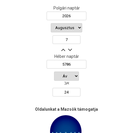
Polgári naptár
Héber naptár
אב
Oldalunkat a Mazsök támogatja