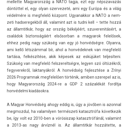
mel­lette Magyarország a NATO tagja, ezt egy népszavazás
döntöttel el, egy olyan szer­vezeté, ami egy Európa és a világ
védelmére is meg­felelő központ. Ugyanak­kor a NATO a nem­
zeti had­seregek­ből áll, valamint azt is tudni kell – tette hozzá
az állam­titkár, hogy az ország békéjéért, szuverenitásért, a
családok bi­zton­ságáért el­sősor­ban a magyarok felelősek,
ehhez pedig nagy szükség van egy jó honvédségre. Olyan­ra,
ami kellő létszámmal bír, ahol a hon­védek­nek van meg­felelő
tartása, felkészítése, akik képesek az esküjüket tel­jesíteni.
Szükség van meg­felelő felszereltség­re, legy­en szó öltözékről,
fegyverek­ről, lak­tanyák­ról. A honvédség fej­lesztése a Zrínyi
2026 Pro­gram­nak meg­felelő­en történik, amib­en szerepel az is,
hogy Magyarország 2024-re a GDP 2 százalékát fordítja
honvédelmi kiadásokra.
A Magyar Honvédség ahogy eddig is, úgy a jövőben is azonn­al
meg­mozdul, ha valamily­en természeti katasztrófa követ­kezik
be, így volt ez 2010-ben a vörösis­zap katasztrófánál, valamint
a 2013-as nagy árvíznél is. Az állam­titkár hozzátette, a