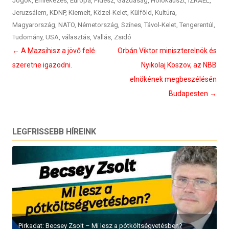
Jogok
,
Emlékezés
,
Európa
,
Fidesz
,
Gazdaság
,
Holokauszt
,
IZRAEL
,
Jeruzsálem
,
KDNP
,
Kiemelt
,
Közel-Kelet
,
Külföld
,
Kultúra
,
Magyarország
,
NATO
,
Németország
,
Színes
,
Távol-Kelet
,
Tengerentúl
,
Tudomány
,
USA
,
választás
,
Vallás
,
Zsidó
Bejegyzés
←
A Mazsihisz a jövő felé
Orbán Viktor miniszterelnök és
navigáció
szeretne igazodni.
Nyikolaj Koszov, az NBB
elnökének megbeszélésén
Budapesten
→
LEGFRISSEBB HÍREINK
Pirkadat: Becsey Zsolt – Mi lesz a pótköltségvetésben?