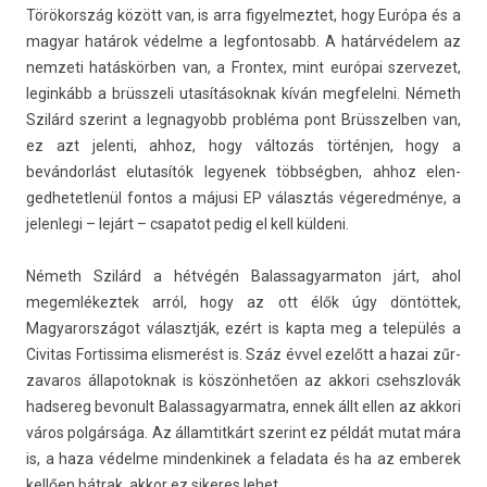
Törökország között van, is arra figyel­meztet, hogy Európa és a
magyar határok védelme a leg­fontosabb. A határvédelem az
nem­zeti hatáskörben van, a Fron­tex, mint európai szer­vezet,
legin­kább a brüsszeli utasítások­nak kíván meg­felel­ni. Németh
Szilárd szerint a leg­nagyobb probléma pont Brüsszelb­en van,
ez azt jelen­ti, ahhoz, hogy változás történjen, hogy a
bevándorlást elutasítók legyenek többségben, ahhoz elen­
gedhetet­lenül fon­tos a májusi EP választás végered­ménye, a
jelen­legi – lejárt – csapatot pedig el kell küldeni.
Németh Szilárd a hétvégén Balas­sagyar­maton járt, ahol
megem­lékez­tek arról, hogy az ott élők úgy döntöttek,
Magyarországot választják, ezért is kapta meg a település a
Civitas For­tissima elis­merést is. Száz évvel ezelőtt a hazai zűr­
zavaros állapotok­nak is köszönhetően az ak­kori csehszlovák
had­sereg be­vonult Balas­sagyar­matra, ennek állt ellen az ak­kori
város polgársága. Az állam­titkárt szerint ez példát mutat mára
is, a haza védelme min­denkinek a feladata és ha az em­berek
kellően bátrak, akkor ez sikeres lehet.