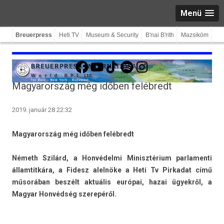
Menü
Breuerpress
Heti TV
Museum & Security
B'nai B'rith
Mazsiköm
Facebook
YouTube
TikTok
Spotify
Instagram
Magyarország még időben felébredt
2019. január 28 22:32
Magyarország még időben felébredt
Németh Szilárd, a Honvédelmi Minisztérium par­lamen­ti
állam­titkára, a Fidesz alelnöke a Heti Tv Pir­kadat című
műsorában beszélt aktuális európai, hazai ügyekről, a
Magyar Honvédség szerepéről.