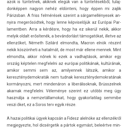
azok is tün­tetnek, akik­nek elegük van a tüntetésekből, tulaj­
donképp­en nagyon nehéz eldönteni, hogy éppen mi zaj­lik
Párizsban. A friss felmérések szerint a sár­gamel­lényesek an­
nyira megerősödtek, hogy lenne kép­viselőjük az Európai Par­
lamentb­en. Arra a kérdésre, hogy ha ez sikerül nekik, akkor
melyik ol­dalt erősítenék, a bevándorlást támogatókat, il­let­ve az
el­lenzőket, Németh Szilárd el­mondta, Mac­ron elnök részint
nekik köszönheti a hatal­mát, de most már el­lene men­nek. Mint
el­mondta, akkor nőnek ki ezek a vad­hajtások, amikor egy
ország kép­tel­en meg­felel­ni az európai politikának, kultúrának,
amikor semmi sem az, amilyen­nek látszik, amikor a
kereszténydemok­raták nem tud­nak kereszténydemok­ratának
kor­mányoz­ni, mert min­denáron a li­berálisok­nak, Brüsszel­nek
akar­nak meg­felel­ni. Véleménye szerint ez utóbbi meg úgy
használja a nem­zetál­lamokat, hogy gyakor­latilag sem­mibe
veszi őket, ez a Soros terv egyik része.
A hazai politikai ügyek kapcsán a Fidesz alelnöke az el­lenzék­ről
meg­jegyez­te, hol di­csér­getik a pártok egymást, beleértve min­