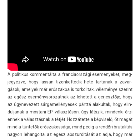
A politikus kom­mentál­ta a fran­ciaországi eseményeket, meg­
jegyez­ve, hogy las­san tizen­kettedik hete tar­tanak a zavar­
gások, amelyek már erős­zakba is tor­kolltak, véleménye szerint
az egész eseménysorozat­nak az lehetett a ger­jesztője, hogy
az úgynevezett sár­gamel­lényesek párttá al­akul­tak, hogy elin­
duljanak a mos­tani EP választáson, úgy látszik, min­denki érzi
ennek a választásnak a tétjét. Hozzátette a kép­viselő, őt magát
mind a tüntetők erős­zakos­sága, mind pedig a rendőri brutalitás
nagyon lehan­golta, az egész ab­szur­ditását az adja, hogy már