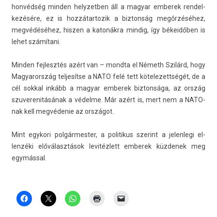
honvédség mind­en helyzetb­en áll a magyar em­berek re­ndel­
kezésére, ez is hoz­zátar­tozik a bi­zton­ság megőrzéséhez,
megvédéséhez, hisz­en a katonákra min­dig, így békeidőben is
lehet számítani.
Mind­en fej­lesztés azért van – mondta el Németh Szilárd, hogy
Magyarország tel­jesít­se a NATO felé tett kötelezettségét, de a
cél sokk­al inkább a magyar em­berek bi­zton­sága, az ország
szuverenitásának a védelme. Már azért is, mert nem a NATO-
nak kell megvédenie az országot.
Mint egykori pol­gármest­er, a politikus szerint a jelen­legi el­
lenzéki előválasztások levitézlett em­berek küz­denek meg
egymással.