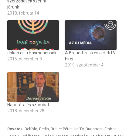
szerződések szerint
járunk
2018. február 14
Jákob es a Hasmeneusok
A BreuerPress és a HetiTV
2015. december 8
hírei
2019. szeptember 4
Napi Tóra és szombat
2018. december 28
Rovatok:
Belföld
,
Berlin
,
Breuer Péter HetiTV
,
Budapest
,
Emberi