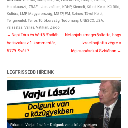
Holokauszt
,
IZRAEL
,
Jeruzsálem
,
KDNP
,
Kiemelt
,
Közel-Kelet
,
Külföld
,
Kultúra
,
LMP
,
Magyarország
,
MSZP
,
PM
,
Színes
,
Távol-Kelet
,
Tengerentúl
,
Terror
,
Törökország
,
Tudomány
,
UNESCO
,
USA
,
választás
,
Vallás
,
Vatikán
,
Zsidó
Bejegyzés
←
Napi Tóra és hétfő B’sáláh
Netanjahu megerősítette, hogy
navigáció
hetiszakasz 1. kommentár,
Izrael hajtotta végre a
5779. Svát 7.
légicsapásokat Szíriában
→
LEGFRISSEBB HÍREINK
Pirkadat: Varju László – Dolgunk van a közügyekben