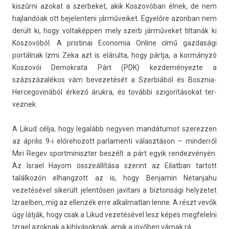
kiszűrni azokat a szer­beket, akik Kos­zovóban élnek, de nem
haj­landóak ott be­jelen­teni jár­műveiket. Egyelőre azon­ban nem
derült ki, hogy vol­taképp­en mely szerb járműveket til­tanák ki
Kos­zovóból. A pris­tinai Economia On­line című gaz­dasági
portálnak Izmi Zeka azt is elárulta, hogy pártja, a kormányzó
Kos­zovói De­mok­rata Párt (PDK) kez­deményez­te a
százszázalékos vám be­vezetését a Szer­biából és Bosznia-
Hercegovinából érkező árukra, és további szigorításokat ter­
veznek.
A Likud célja, hogy legalább negyv­en mandátumot szerezz­en
az április 9-i előrehozott par­lamen­ti választáson – min­derről
Miri Regev sportminiszt­er beszélt a párt egyik re­ndez­vényén.
Az Is­rael Hayom összeállítása szerint az Eilat­ban tar­tott
találkozón el­hangzott az is, hogy Be­njamin Netan­jahu
vezetésével sikerült jelen­tős­en javítani a bi­zton­sági helyzetet
Iz­raelb­en, míg az el­lenzék erre al­kal­matlan lenne. A részt vevők
úgy látják, hogy csak a Likud vezetésével lesz képes meg­felel­ni
Iz­rael azok­nak a kihívások­nak, amik a jövőben várnak rá.