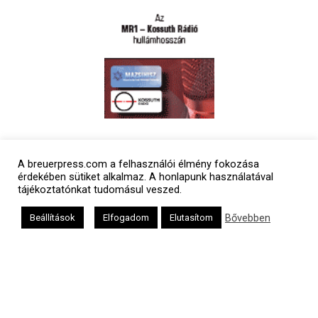
Polgári naptár
A breuerpress.com a felhasználói élmény fokozása
érdekében sütiket alkalmaz. A honlapunk használatával
tájékoztatónkat tudomásul veszed.
Bővebben
Beállítások
Elfogadom
Elutasítom
Héber naptár