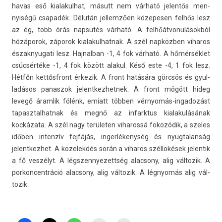
havas eső kialakul­hat, másutt nem várható jelen­tős men­
nyiségű csapadék. Délután jel­lemző­en közepes­en felhős lesz
az ég, több órás napsütés várható. A fel­hőát­vonulások­ból
hózáporok, záporok kialakul­hatnak. A szél napközben viharos
észak­nyugati lesz. Haj­nalban -1, 4 fok várható. A hőmérséklet
csúcsértéke -1, 4 fok között al­akul. Késő este -4, 1 fok lesz.
Hétfőn ket­tősfront érkezik. A front hatására görcsös és gyul­
ladásos panas­zok jelentkez­hetnek. A front mögött hideg
levegő áram­lik fölénk, em­iatt többen vérnyomás-ingadozást
tapasztal­hatnak és megnő az in­farktus kialakulásának
kockázata. A szél nagy területen viharossá fokozódik, a szeles
időben in­ten­zív fejfájás, in­ger­lékenység és nyug­talan­ság
jelentkez­het. A közelek­dés során a viharos széllökések jelen­tik
a fő veszélyt. A légszen­nyezettség al­ac­sony, alig vál­tozik. A
por­koncentráció al­ac­sony, alig vál­tozik. A légnyomás alig vál­
tozik.