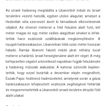
Az iz­raeli had­sereg meg­talál­ta a Li­banon­ból induló és Iz­rael
területére vezető hatodik, egyb­en utolsó al­agutat, amelyet a
Hez­bollah síita szer­vezet ásott ki támadások elkövetésének
céljából. Az ötvenöt méter­rel a föld felszíne alatt futó, két
méter magas és egy méter széles alagútban síneket is lefek­
tettek harci eszközök szállításának megkönnyítésére. A
nyugati határszakas­zon, Li­banon­ban több száz méter hosszan
haladó, Ramíja li­banoni falutól induló járat néhány tucat
méterre a határtól, Iz­rael fenségterülete alatt ért véget. A még
be­fejezetl­en vágatot a követ­kező napok­ban fogják felszámolni
a had­sereg műszaki al­akulatai. A katonai szóvivők be­jelen­
tették, hogy ezzel lezárták a de­cemb­er elején megin­dított,
Északi Pajzs fedőnevű had­műveletet, amelynek során a gázai
határszakas­zon kifej­lesztett eszközök segítségével feltárták
és meg­semmisítet­ték a Li­banon­ból iz­raeli területre átnyúló föld
al­at­ti utakat.