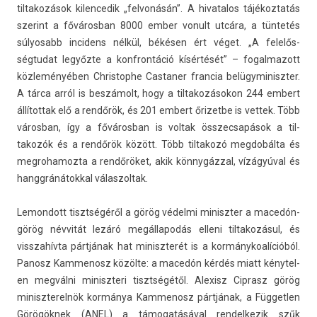
til­takozások kilen­cedik „fel­vonásán”. A hivatalos tájékoz­tatás
szerint a főváros­ban 8000 ember vonult utcára, a tüntetés
súlyosabb in­cidens nélkül, békésen ért véget. „A felelős­
ségtudat legyőzte a konfron­táció kísértését” – fogal­mazott
közleményében Chris­tophe Cas­tan­er fran­cia be­lügyminiszt­er.
A tárca arról is beszámolt, hogy a til­takozásokon 244 em­bert
állítot­tak elő a rendőrök, és 201 em­bert őrizet­be is vet­tek. Több
város­ban, így a főváros­ban is vol­tak összec­sapások a til­
takozók és a rendőrök között. Több til­takozó meg­dobál­ta és
meg­rohamoz­ta a rendőröket, akik könnygázzal, vízágyúval és
han­ggránátokk­al válas­zoltak.
Lemon­dott tisztségéről a görög védelmi miniszt­er a macedón-
görög névvitát lezáró megál­lapodás el­leni til­takozásul, és
visszahív­ta pártjának hat miniszterét is a kor­mánykoalícióból.
Panosz Kam­menosz közölte: a macedón kérdés miatt kénytel­
en megválni miniszteri tisztségétől. Al­exisz Cip­rasz görög
miniszterel­nök kormánya Kam­menosz pártjának, a Füg­getl­en
Görögöknek (ANEL) a támogatásával re­ndel­kezik szűk