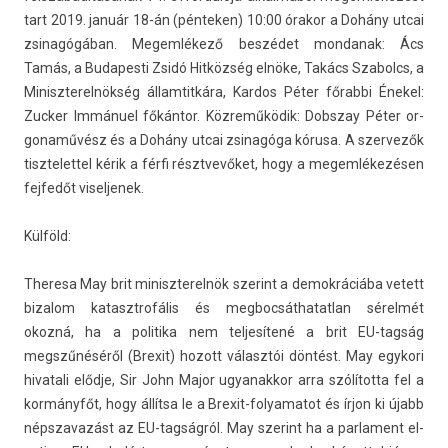
tart 2019. január 18-án (pén­tek­en) 10:00 órakor a Dohány utcai
zsinagógában. Megem­lékező beszédet mon­danak: Ács
Tamás, a Budapes­ti Zsidó Hitközség elnöke, Takács Szabolcs, a
Miniszterel­nökség állam­titkára, Kar­dos Péter főrabbi Énekel:
Zuck­er Immánuel főkántor. Közreműködik: Dobszay Péter or­
gonaművész és a Dohány utcai zsinagóga kórusa. A szer­vezők
tisztelet­tel kérik a férfi résztvevőket, hogy a megem­lékezés­en
fej­fedőt visel­jenek.
Külföld:
Theresa May brit miniszterel­nök szerint a de­mok­ráciába vetett
bi­zalom katasztrofális és meg­bocsát­hatat­lan sérelmét
okozná, ha a politika nem tel­jesít­ené a brit EU-tagság
megszűnéséről (Brexit) hozott választói döntést. May egykori
hivatali elődje, Sir John Major ugyanak­kor arra szólította fel a
kormányfőt, hogy állítsa le a Brexit-folyamatot és írjon ki újabb
népszavazást az EU-tagságról. May szerint ha a par­la­ment el­