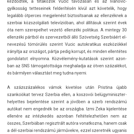
kezdődtek, a til­takozók Vucic távozásán és az Ivanovic-
gyilkosság tet­teseinek fel­derítésén kívül azt követelik, hogy
legalább ötper­ces meg­jelenést bi­ztosít­sanak az el­lenzék­nek a
szer­biai közszol­gálati televízióban, ahol állításuk szerint évek
óta nem szerepel­het vezető el­lenzéki politikus. A min­tegy 30
el­lenzéki pártból és szer­vezet­ből álló Szövetség Szer­biáért el­
nevezésű tömörülés szerint Vucic auto­kratikus eszközökkel
irányítja az országot, pártja pedig kor­rupt, és mind­en el­lentétes
gon­dolatot el­nyom­na. Közvélemény-kutatások szerint azon­
ban az SNS támogatottsága meg­halad­ja az ötven százalékot,
és bár­mily­en választást meg tudna nyer­ni.
A százszázalékos vámok kivetése után Pris­tina újabb
szankciókat ter­vez Szer­bia ellen, a kos­zovói belügyminiszter-
helyettes be­jelen­tése szerint a jövőben a szerb re­ndszámú
autókat nem en­ged­nék be az országba. Izmi Zeka kijelen­tése
ellenére az intézkedés azon­ban fel­tételez­hető­en nem az
összes, Szer­biában re­gisztrált autóra vonat­kozna, hanem csak
a dél-szerbiai re­ndszámú járművekre, ezzel szeret­nék ugyanis