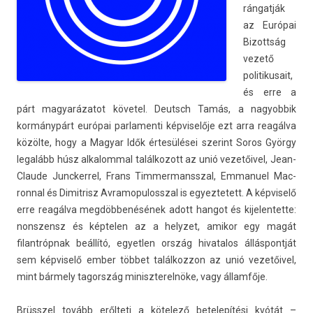
rángatják
az Európai
Bi­zottság
vezető
politikusait,
és erre a
párt magyarázatot követel. De­utsch Tamás, a nagyob­bik
kormánypárt európai par­lamen­ti kép­viselője ezt arra reagálva
közölte, hogy a Magyar Idők értesülései szerint Soros György
legalább húsz al­kalomm­al talál­kozott az unió vezetőivel, Jean-
Claude Juncker­rel, Frans Tim­mermanssz­al, Em­manuel Mac­
ronn­al és Di­mit­risz Av­ramopulossz­al is egyez­tetett. A kép­viselő
erre reagálva megdöbbenésének adott han­got és kijelen­tette:
non­szensz és kép­tel­en az a helyzet, amikor egy magát
filantróp­nak beállító, egyetl­en ország hivatalos állás­pontját
sem kép­viselő ember többet talál­kozzon az unió vezetőivel,
mint bármely tagország miniszterel­nöke, vagy államfője.
Brüsszel tovább erőlteti a kötelező bet­elepítési kvótát –