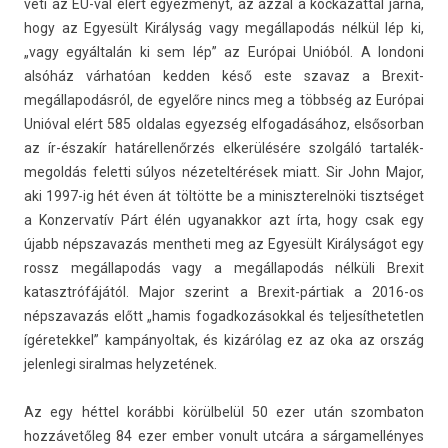
veti az EU-val elért egyez­ményt, az azzal a koc­kázatt­al járna,
hogy az Egyesült Királyság vagy megál­lapodás nélkül lép ki,
„vagy egyáltalán ki sem lép” az Európai Unióból. A lon­doni
alsóház várhatóan kedd­en késő este szavaz a Brexit-
megállapodásról, de egyelőre nincs meg a többség az Európai
Unióval elért 585 ol­dalas egyez­ség el­fogadásához, el­sősor­ban
az ír-északír határel­lenőr­zés elkerülésére szolgáló tar­talék­
megol­dás felet­ti súlyos nézetel­térések miatt. Sir John Major,
aki 1997-ig hét éven át töltötte be a miniszterel­nöki tisztséget
a Kon­zervatív Párt élén ugyanak­kor azt írta, hogy csak egy
újabb népszavazás mentheti meg az Egyesült Királyságot egy
rossz megál­lapodás vagy a megál­lapodás nélküli Brexit
katasztrófájától. Major szerint a Brexit-pártiak a 2016-os
népszavazás előtt „hamis fogad­kozásokk­al és tel­jesít­hetetl­en
ígéretek­kel” kam­pányol­tak, és kizárólag ez az oka az ország
jelen­legi siral­mas helyzetének.
Az egy héttel korábbi körülbelül 50 ezer után szom­baton
hozzávetőleg 84 ezer ember vonult utcára a sár­gamel­lényes