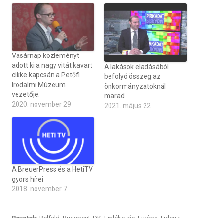
Vasárnap közleményt
adott ki a nagy vitát kavart
A lakások eladásából
cikke kapcsán a Petőfi
befolyó összeg az
Irodalmi Múzeum
önkormányzatoknál
vezetője.
marad
2020. november 29
2021. május 22
A BreuerPress és a HetiTV
gyors hírei
2018. november 7
Rovatok:
Belföld
,
Budapest
,
DK
,
Emlékezés
,
Európa
,
Fidesz
,