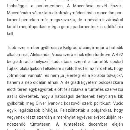
többséggel a par­lamentb­en. A Macedónia nevét Észak-
Macedóniára vál­toztató al­kot­mánymódosítást a macedón par­
la­ment pén­tek­en már megszavaz­ta, de a névvita lezárásáról
kötött megál­lapodást még a görög par­lamentnek is ratifikál­nia
kell.
Több ezer ember gyűlt össze Belgrád utcáin, immár a hatodik
al­kalomm­al, Al­ek­sandar Vucic szerb elnök ellen tün­tetve. A B92
belgrádi rádió helys­zíni tudósítása szerint a tüntetők sípokat
fújtak, plakát­jaikon fel­kelés­re szólítot­tak fel, az hir­dették, hogy
„ötmil­lióan van­nak”, és nem „a jelen­legi és a korábbi tol­vajok”,
hanem a nép oldalán állnak. A Belgrádi Egyetem bölcsészkara
előtti téren egybegyűl­tek előtt felszólalva a tüntetés szer­vezői
azt is követel­ték, hogy a hatóságok de­rít­senek fényt arra, kik
gyil­kolták meg Oliv­er Ivanovic kos­zovói szerb politikust, Vucic
egyik legádázabb bírálóját. Felszólították a polgárokat, hogy
vegyenek részt szerdán a merénylet egyéves évfor­dulóján re­
ndezendő tüntetésen. A tüntetések de­cemb­er elején