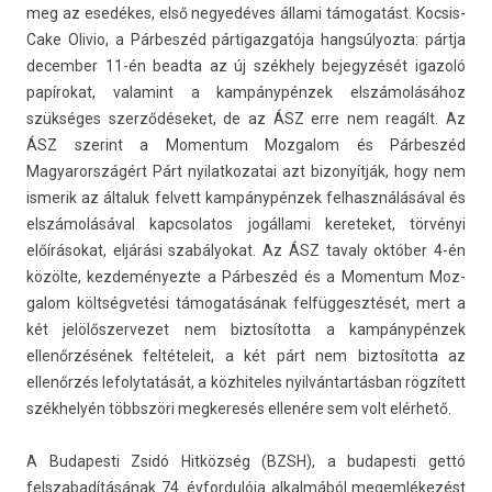
meg az esedékes, első negyedéves állami támogatást. Kocsis-
Cake Olivio, a Párbeszéd pár­tigaz­gatója han­gsúlyoz­ta: pártja
de­cemb­er 11-én be­ad­ta az új székhely be­jegyzését igazoló
papírokat, valamint a kampánypénzek elszámolásához
szükséges szerződéseket, de az ÁSZ erre nem reagált. Az
ÁSZ szerint a Momen­tum Moz­galom és Párbeszéd
Magyarországért Párt nyilat­kozatai azt bi­zonyít­ják, hogy nem
is­merik az általuk fel­vett kampánypénzek fel­használásáv­al és
elszámolásával kapcsolatos jogállami kereteket, törvényi
előírásokat, eljárási szabályokat. Az ÁSZ tava­ly október 4-én
közölte, kez­deményez­te a Párbeszéd és a Momen­tum Moz­
galom költségvetési támogatásának fel­függesztését, mert a
két jelölős­zervezet nem bi­ztosítot­ta a kampánypénzek
ellenőrzésének fel­tételeit, a két párt nem bi­ztosítot­ta az
ellenőrzés lefolytatását, a köz­hiteles nyilvántartásban rögzített
székhelyén többszöri meg­keresés ellenére sem volt elérhető.
A Budapes­ti Zsidó Hitközség (BZSH), a budapes­ti gettó
felszabadításának 74. évfor­dulója al­kal­mából megem­lékezést