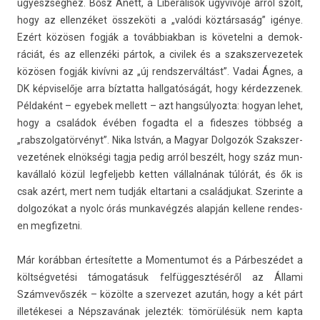
ügyészséghez. Bősz Anett, a Liberálisok ügyvivője arról szólt,
hogy az el­lenzéket összeköti a „valódi köztársaság” igénye.
Ezért közösen fogják a továb­biak­ban is követel­ni a de­mok­
ráciát, és az el­lenzéki pártok, a civilek és a szakszer­vezetek
közösen fogják kivívni az „új re­ndszer­váltást”. Vadai Ágnes, a
DK kép­viselője arra bíz­tatta hallgatóságát, hogy kér­dezzenek.
Példaként – egyebek mel­lett – azt han­gsúlyoz­ta: hogyan lehet,
hogy a családok évében fogad­ta el a fides­zes többség a
„rabszol­gatör­vényt”. Nika István, a Magyar Dol­gozók Szakszer­
vezetének elnökségi tagja pedig arról beszélt, hogy száz mun­
kaváll­aló közül leg­feljebb kett­en vállalnának túlórát, és ők is
csak azért, mert nem tudják el­tartani a család­jukat. Szerin­te a
dol­gozókat a nyolc órás mun­kavég­zés alapján kel­lene re­ndes­
en meg­fizet­ni.
Már korábban értesítette a Momen­tumot és a Párbeszédet a
költségvetési támogatásuk fel­függesztéséről az Állami
Számvevőszék – közölte a szer­vezet azután, hogy a két párt
illetékesei a Népszavának jelez­ték: tömörülésük nem kapta