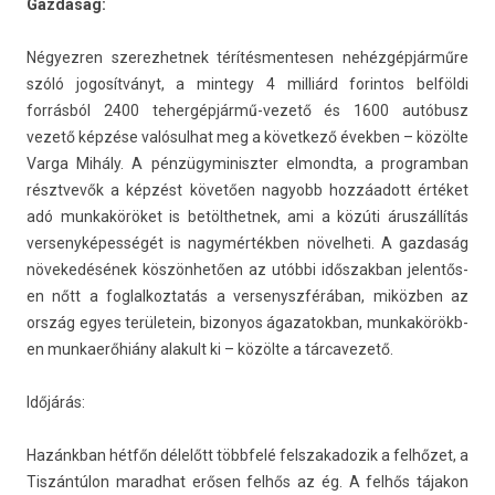
Gaz­daság:
Négyezr­en szerez­hetnek térítés­mentes­en nehézgépjárműre
szóló jogosítványt, a min­tegy 4 milliárd forin­tos belföldi
forrásból 2400 tehergépjármű-vezető és 1600 autóbusz
vezető képzése valósul­hat meg a követ­kező évekb­en – közölte
Varga Mihály. A pén­zügyminiszt­er el­mondta, a pro­gram­ban
résztvevők a képzést követően nagyobb hozzáadott értéket
adó mun­kaköröket is bet­ölthet­nek, ami a közúti áruszállítás
ver­senyképes­ségét is nagymértékben növel­heti. A gaz­daság
növekedésének köszönhetően az utóbbi idős­zakban jelen­tős­
en nőtt a fog­lalkoz­tatás a ver­senyszférában, miközben az
ország egyes területein, bi­zonyos ágazatok­ban, mun­kakörökb­
en mun­kaerőhiány al­akult ki – közölte a tár­cavezető.
Időjárás:
Hazánkban hétfőn délelőtt többfelé felszakadozik a felhőzet, a
Tiszántúlon marad­hat erősen felhős az ég. A felhős tájakon