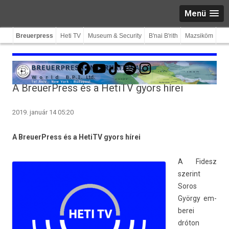
Menü
Breuerpress
Heti TV
Museum & Security
B'nai B'rith
Mazsiköm
Facebook
YouTube
TikTok
Spotify
Instagram
A BreuerPress és a HetiTV gyors hírei
2019. január 14 05:20
A BreuerPress és a HetiTV gyors hírei
A Fidesz
szerint
Soros
György em­
berei
dróton