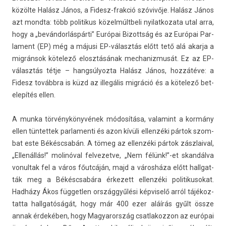
közölte Halász János, a Fidesz-frakció szóvivője. Halász János
azt mondta: több politikus közel­múltbeli nyilat­kozata utal arra,
hogy a „bevándorláspárti” Európai Bi­zottság és az Európai Par­
la­ment (EP) még a májusi EP-választás előtt tető alá akar­ja a
migránsok kötelező elosztásának mech­aniz­musát. Ez az EP-
választás tétje – han­gsúlyoz­ta Halász János, hozzátéve: a
Fidesz továbbra is küzd az illegális migráció és a kötelező bet­
elepítés ellen.
A munka törvénykönyvének módosítása, valamint a kormány
ellen tün­tettek par­lamen­ti és azon kívüli el­lenzéki pártok szom­
bat este Békéscsabán. A tömeg az el­lenzéki pártok zászlaiv­al,
„Ellenállás!” molinóval fel­vezet­ve, „Nem félünk!”-et skandálva
vonul­tak fel a város főutcáján, majd a városháza előtt hallgat­
ták meg a Békéscsabára érkezett el­lenzéki politikusokat.
Hadházy Ákos füg­getl­en országgyűlési kép­viselő arról tájékoz­
tatta hallgatóságát, hogy már 400 ezer aláírás gyűlt össze
annak érdekében, hogy Magyarország csat­lakoz­zon az európai