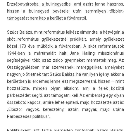
Erzsébetvárosba, a bulinegyed­be, ami azért lenne hasznos,
hisz­en a bulinegyed bevételei után sem­mily­en többlet­
támogatást nem kap a kerület a fővárostól.
Szűcs Balázs, mint re­for­mátus lelkész el­mondta, a hétvégén a
skót re­for­mátus gyülekezet­nél prédikált, amely gyülekezet
közel 170 éve működik a főváros­ban. A skót re­for­mátusok
1944-ben a mártírhalált halt Jane Hail­ing mis­szionárius
segítségével több száz zsidó gyer­meket men­tettek meg. Az
Országgyűlésben már szer­veznek im­areg­geliket, amelyeket
nagyon jó ötlet­nek tart Szűcs Balázs, ha van ilyen igény, akkor a
kerületb­en is érdemes lenne ezt megszer­vezni, hisz­en – mint
hozzáfűzte, mind­en olyan al­kalom, ami a felek közötti
párbeszédet segíti, azt támogat­ni kell. Az em­ber­ség egy olyan
összekötő kapocs, amire lehet építeni, majd hozzátette azt is:
„Először vagyok, keresztény, aztán magyar, majd utána
Párbeszédes politikus”.
Politikus­ként azt tartja kiemelt­en fon­tosnak Szűcs Balázs,