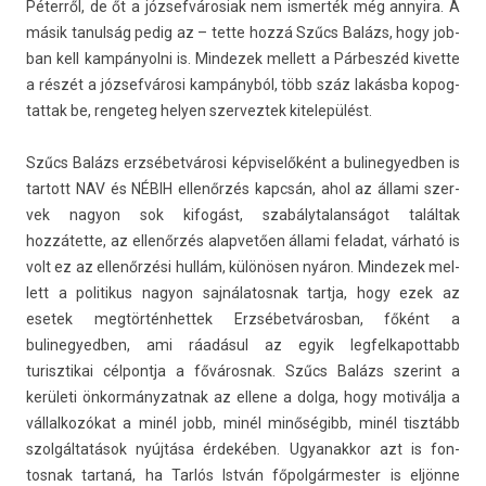
Péterről, de őt a józ­sefvárosiak nem is­merték még an­nyira. A
másik tanul­ság pedig az – tette hozzá Szűcs Balázs, hogy job­
ban kell kam­pányol­ni is. Min­dezek mel­lett a Párbeszéd kivet­te
a részét a józsefvárosi kampányból, több száz lakásba kopog­
tattak be, re­ngeteg hely­en szer­veztek kitelepülést.
Szűcs Balázs erzsébetvárosi kép­viselőként a bulinegyedb­en is
tar­tott NAV és NÉBIH ellenőrzés kapcsán, ahol az állami szer­
vek nagyon sok kifogást, szabálytalan­ságot találtak
hozzátette, az ellenőrzés al­ap­vető­en állami feladat, várható is
volt ez az ellenőrzési hullám, különösen nyáron. Min­dezek mel­
lett a politikus nagyon saj­nálatos­nak tartja, hogy ezek az
esetek meg­történ­hettek Erzsébet­város­ban, főként a
bulinegyedb­en, ami ráadásul az egyik leg­felkapot­tabb
turisztikai cél­pontja a főváros­nak. Szűcs Balázs szerint a
kerületi önkor­mányzat­nak az el­lene a dolga, hogy motiválja a
vál­lalkozókat a minél jobb, minél minőségibb, minél tisztább
szolgáltatások nyújtása érdekében. Ugyanak­kor azt is fon­
tosnak tar­taná, ha Tarlós István főpol­gármest­er is eljönne