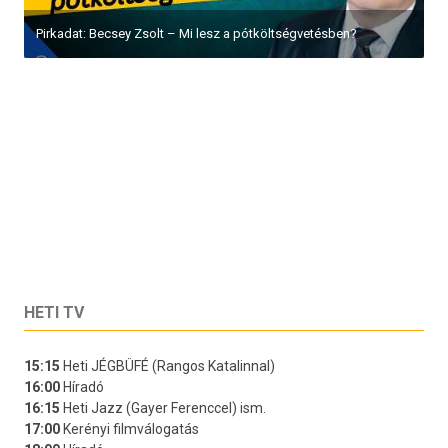
Pirkadat: Becsey Zsolt – Mi lesz a pótköltségvetésben?
HETI TV