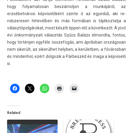
hogy folyamatosan be­számol­jon a munkájáról, az
erzsébetvárosi kép­viselőként szin­te ő az egyedüli, aki re­
ndszeres­en hírlevélben és más formában is tájékoz­tatja a
választópolgárokat, most készíti éppen elő a követ­kezőt. A jövő
évi önkor­mányzati választás Szűcs Balázs el­mondta, fon­tos,
hogy történjen egyféle összefogás, ami április­ban országosan
nem sikerült, az sikerülhet helyb­en, a kerületb­en, a főváros­ban
és min­denhol, ezért dol­gozik a Párbeszéd és maga a kép­viselő
is.
Related