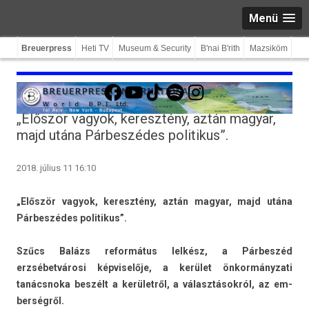
Menü
Breuerpress
Heti TV
Museum & Security
B'nai B'rith
Mazsiköm
Facebook
YouTube
TikTok
Spotify
Instagram
„Először vagyok, keresztény, aztán magyar,
majd utána Párbeszédes politikus”.
2018. július 11 16:10
„Először vagyok, keresztény, aztán magyar, majd utána
Párbeszédes politikus”.
Szűcs Balázs re­for­mátus lelkész, a Párbeszéd
erzsébetvárosi kép­viselője, a kerület önkor­mányzati
tanácsnoka beszélt a kerületről, a választásokról, az em­
ber­ségről.