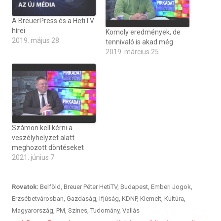
A BreuerPress és a HetiTV
hírei
Komoly eredmények, de
2019. május 28
tennivaló is akad még
2019. március 25
Számon kell kérni a
veszélyhelyzet alatt
meghozott döntéseket
2021. június 7
Rovatok:
Belföld
,
Breuer Péter HetiTV
,
Budapest
,
Emberi Jogok
,
Erzsébetvárosban
,
Gazdaság
,
Ifjúság
,
KDNP
,
Kiemelt
,
Kultúra
,
Magyarország
,
PM
,
Színes
,
Tudomány
,
Vallás