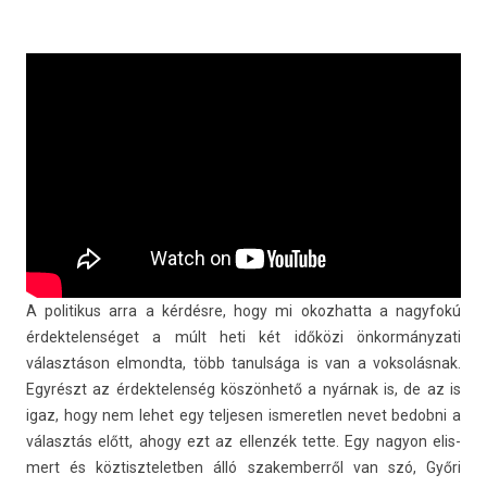
A politikus arra a kérdésre, hogy mi okoz­hatta a nagyfokú
érdek­telen­séget a múlt heti két időközi önkor­mányzati
választáson el­mondta, több tanul­sága is van a vok­solás­nak.
Egyrészt az érdek­telen­ség köszönhető a nyárnak is, de az is
igaz, hogy nem lehet egy tel­jes­en is­meretl­en nevet be­dob­ni a
választás előtt, ahogy ezt az el­lenzék tette. Egy nagyon elis­
mert és köz­tiszteletb­en álló szakem­berről van szó, Győri