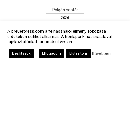
Polgári naptár
A breuerpress.com a felhasználói élmény fokozása
érdekében sütiket alkalmaz. A honlapunk használatával
tájékoztatónkat tudomásul veszed.
Bővebben
Beállítások
Elfogadom
Elutasítom
Héber naptár
אב
Oldalunkat a Mazsök támogatja