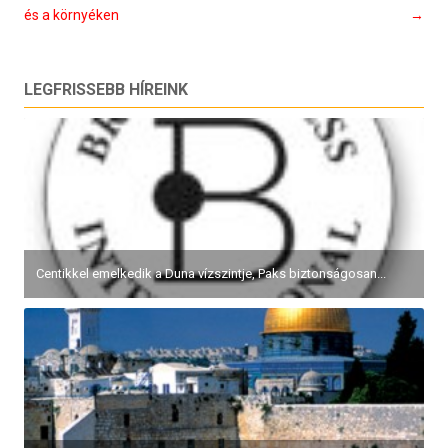
és a környéken
→
LEGFRISSEBB HÍREINK
Centikkel emelkedik a Duna vízszintje, Paks biztonságosan...