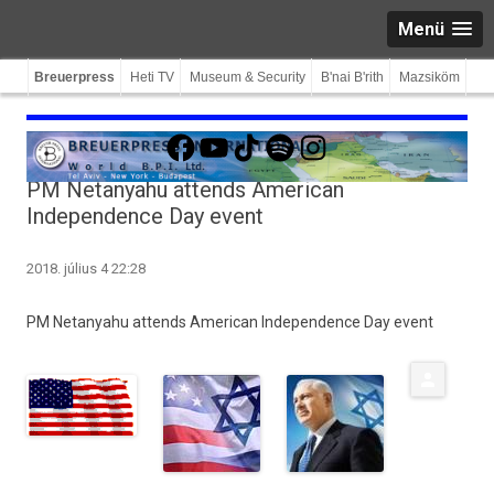
Menü
Breuerpress
Heti TV
Museum & Security
B'nai B'rith
Mazsiköm
Facebook
YouTube
TikTok
Spotify
Instagram
PM Netanyahu attends American
Independence Day event
2018. július 4 22:28
PM Netanyahu at­tends American In­depend­ence Day event