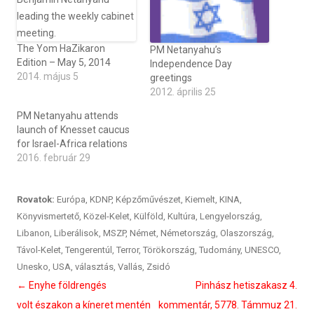
The Yom HaZikaron
PM Netanyahu’s
Edition – May 5, 2014
Independence Day
2014. május 5
greetings
2012. április 25
PM Netanyahu attends
launch of Knesset caucus
for Israel-Africa relations
2016. február 29
Rovatok:
Európa
,
KDNP
,
Képzőművészet
,
Kiemelt
,
KINA
,
Könyvismertető
,
Közel-Kelet
,
Külföld
,
Kultúra
,
Lengyelország
,
Libanon
,
Liberálisok
,
MSZP
,
Német
,
Németország
,
Olaszország
,
Távol-Kelet
,
Tengerentúl
,
Terror
,
Törökország
,
Tudomány
,
UNESCO
,
Unesko
,
USA
,
választás
,
Vallás
,
Zsidó
Bejegyzés
←
Enyhe földrengés
Pinhász hetiszakasz 4.
navigáció
volt északon a kíneret mentén
kommentár, 5778. Támmuz 21.