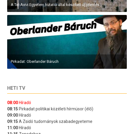
A Tel-Avivi Egyetem kutatói által készített új jelentés...
Pirkadat: Oberlander Báruch
HETI TV