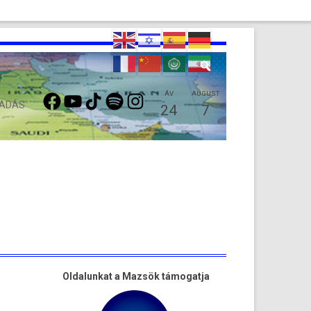
FACEBOOK
YOUTUBE
TIKTOK
SPOTIFY
INSTAGRAM
ÁV
AUGUST
 ADÁS
24
7
Oldalunkat a Mazsök támogatja