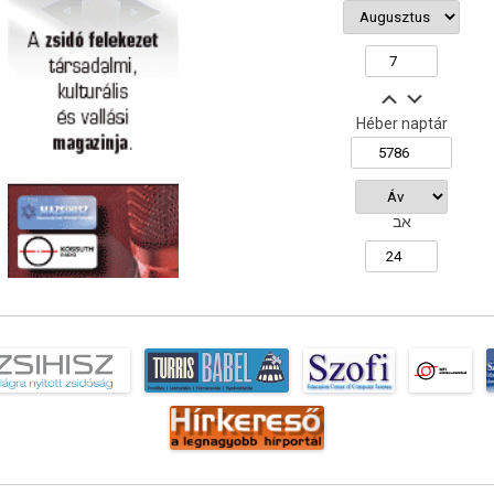
Héber naptár
אב