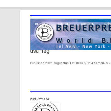
BELFÖLD
KÜLFÖLD
KULTÚRA
SZÍN
EURÓPA
TUDO
VALLÁS
KÖZEL-KELET
usa fleg
TÁVOL-KELET
Published
2012. augusztus 1
at
100 × 55
in
Az amerikai k
TENGERENTÚL
ELÉRHETŐSÉG