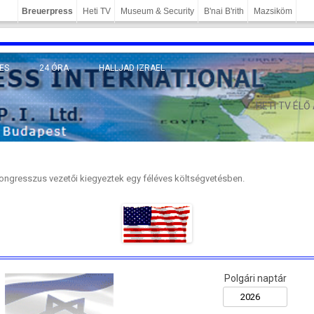
Breuerpress
Heti TV
Museum & Security
B'nai B'rith
Mazsiköm
ES
24 ÓRA
HALLJAD IZRAEL
MÁNY
HETI TV ÉLŐ
ongresszus vezetői kiegyeztek egy féléves költségvetésben
.
Polgári naptár