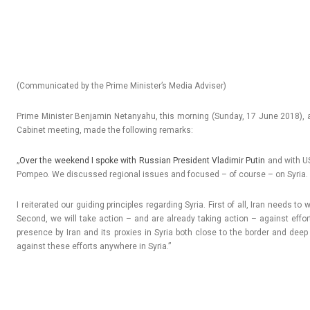
​(Com­municated by the Prime Minis­ter’s Media Ad­vis­er)
Prime Minist­er Be­njamin Netanyahu, this morn­ing (Sun­day, 17 June 2018), a
Cabinet meet­ing, made the fol­low­ing re­marks:
„
Over the weekend I spoke with Rus­sian Pre­sident Vladimir Putin
and with US
Pom­peo. We dis­cus­sed re­gion­al is­sues and focused – of co­ur­se – on Syria.
I re­iterated our guid­ing prin­ci­ples re­gard­ing Syria. First of all, Iran needs to 
Second, we will take ac­tion – and are al­ready tak­ing ac­tion – against ef­fort
pre­s­ence by Iran and its pro­x­ies in Syria both close to the bord­er and deep 
against these ef­forts an­yw­here in Syria.”