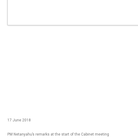
17 June 2018
PM Netanyahu’s re­marks at the start of the Cabinet meet­ing