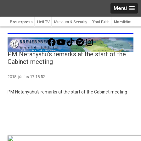
Menü
Breuerpress
Heti TV
Museum & Security
B'nai B'rith
Mazsiköm
Facebook
YouTube
TikTok
Spotify
Instagram
PM Netanyahu’s remarks at the start of the
Cabinet meeting
2018. június 17 18:52
PM Netanyahu’s re­marks at the start of the Cabinet meet­ing