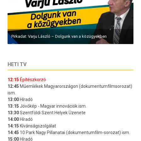
Pirkadat: Varju László – Dolgunk van a közügyekben
HETI TV