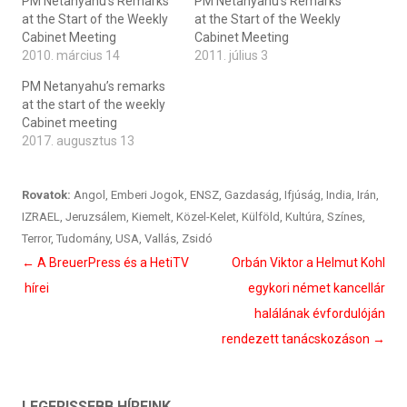
PM Netanyahu’s Remarks
PM Netanyahu’s Remarks
at the Start of the Weekly
at the Start of the Weekly
Cabinet Meeting
Cabinet Meeting
2010. március 14
2011. július 3
PM Netanyahu’s remarks
at the start of the weekly
Cabinet meeting
2017. augusztus 13
Rovatok:
Angol
,
Emberi Jogok
,
ENSZ
,
Gazdaság
,
Ifjúság
,
India
,
Irán
,
IZRAEL
,
Jeruzsálem
,
Kiemelt
,
Közel-Kelet
,
Külföld
,
Kultúra
,
Színes
,
Terror
,
Tudomány
,
USA
,
Vallás
,
Zsidó
Bejegyzés
←
A BreuerPress és a HetiTV
Orbán Viktor a Helmut Kohl
navigáció
hírei
egykori német kancellár
halálának évfordulóján
rendezett tanácskozáson
→
LEGFRISSEBB HÍREINK