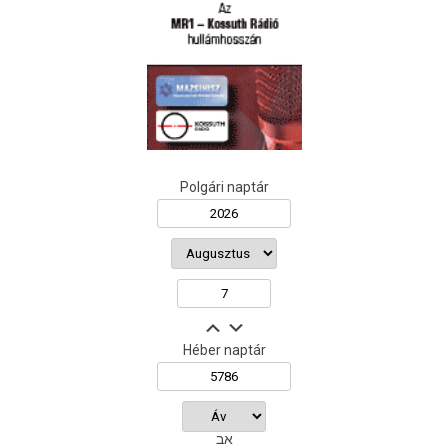
Polgári naptár
Héber naptár
אב