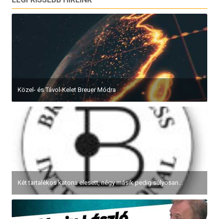
Közel- és Távol-Kelet Breuer Módra
Két tartalékos katona elesett, négy másik pedig súlyosan...