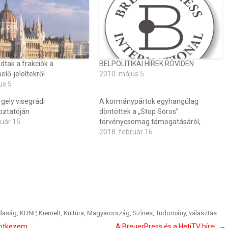
dtak a frakciók a
BELPOLITIKAI HÍREK RÖVIDEN
elő-jelöltekről
2010. május 5
us 5
gely visegrádi
A kormánypártok egyhangúlag
oztatóján
döntöttek a „Stop Soros”
ruár 15
törvénycsomag támogatásáról,
2018. február 16
daság
,
KDNP
,
Kiemelt
,
Kultúra
,
Magyarország
,
Színes
,
Tudomány
,
választás
lentkezem
A BreuerPress és a HetiTV hírei
→