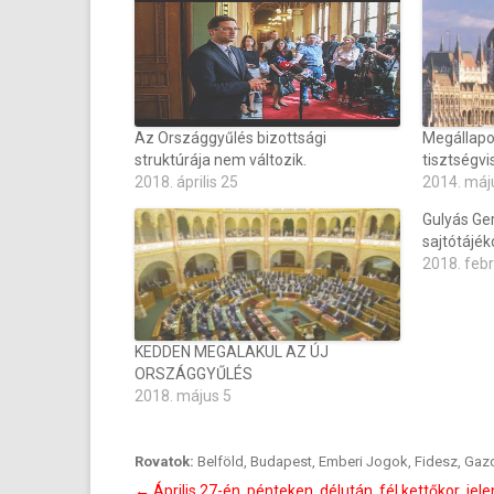
Az Országgyűlés bizottsági
Megállapo
struktúrája nem változik.
tisztségvis
2018. április 25
2014. máj
Gulyás Ger
sajtótájék
2018. feb
KEDDEN MEGALAKUL AZ ÚJ
ORSZÁGGYŰLÉS
2018. május 5
Rovatok:
Belföld
,
Budapest
,
Emberi Jogok
,
Fidesz
,
Gaz
Bejegyzés
←
Április 27-én, pénteken délután fél kettőkor je