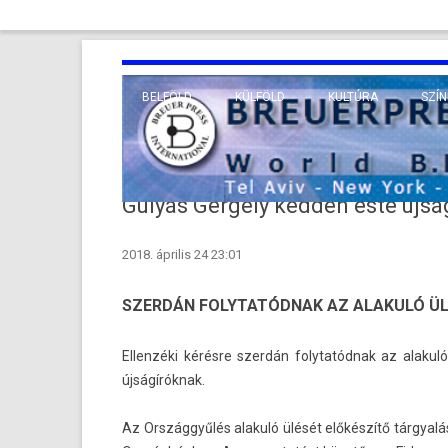
BELFÖLD
KÜLFÖLD
KULTÚRA
SZÍN
EURÓPA
TUDO
VALLÁS
KÖZEL-KELET
Gulyás Gergely kedden este újsá
TÁVOL-KELET
2018. április 24 23:01
TENGERENTÚL
SZERDÁN FOLYTATÓDNAK AZ ALAKULÓ ÜL
El­lenzéki kérésre szerdán folytatód­nak az al­aku
újságíróknak.
Az Országgyűlés al­akuló ülését előkészítő tárgyal