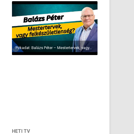
Pirkadat: Balázs Péter – Mestertervek, vagy...
HETI TV