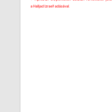
navigáció
a Halljad Izrael! adásával.