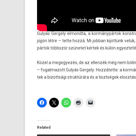
Gulyás Ger­ge­ly el­mondta, a kormánypártok konstruk
jöjjön létre – tette hozzá. Mi job­ban kijöttünk vel
pártok többször szünetet kértek és külön egyez­teté
Közel a megegyezés, de az el­lenzék még nem bólin­
– fogal­mazott Gulyás Ger­ge­ly. Hozzátette: a korm
tek a bi­zottsági struk­túrára és a tisztségek elosztá
Related