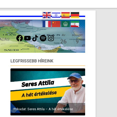
FACEBOOK
YOUTUBE
TIKTOK
SPOTIFY
INSTAGRAM
ÁV
AUGUST
 ADÁS
26
9
LEGFRISSEBB HÍREINK
Pirkadat: Seres Attila – A hét értékelése