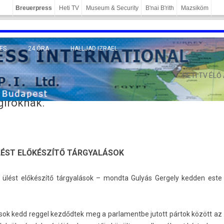
Breuerpress
Heti TV
Museum & Security
B'nai B'rith
Mazsiköm
ES
24 ÓRA
HALLJAD IZRAEL
MÁNY
HETI TV ÉLŐ
gíróknak.
ÉST ELŐKÉSZÍTŐ TÁRGYALÁSOK
ló ülést előkészítő tárgyalások – mondta Gulyás Ger­ge­ly kedd­en este
ások kedd re­ggel kezdődtek meg a par­lamentbe jutott pártok között az