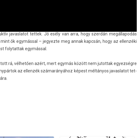
­tív javas­latot tet­tek. Jó esély van arra, hogy szerdán megál­lapodás
ük, mint ők egymással – jegyez­te meg annak kapcsán, hogy az el­lenzéki
st folytat­tak egymással.
tott rá, vélhetően azért, mert egymás között nem jutot­tak egyez­ségre
ánypártok az el­lenzék számarányához képest méltányos javas­latot tet­
sára.