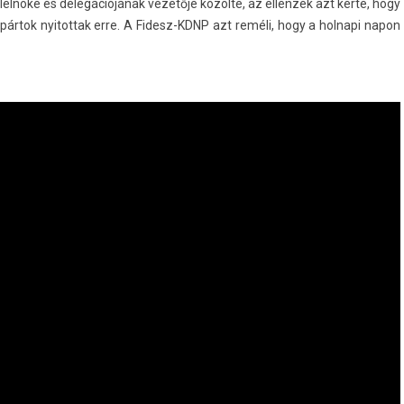
lnöke és delegációjának vezetője közölte, az el­lenzék azt kérte, hogy
pártok nyitot­tak erre. A Fidesz-KDNP azt reméli, hogy a hol­napi napon