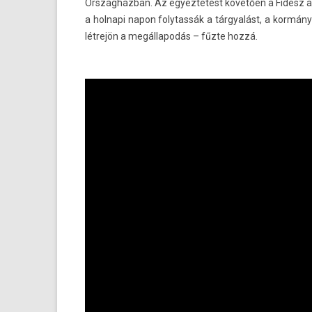
Országházban. Az egyez­tetést követően a Fidesz ale
a hol­napi napon folytas­sák a tárgyalást, a kormány
létrejön a megál­lapodás – fűzte hozzá.