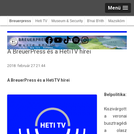
Menü
Breuerpress
Heti TV
Museum & Security
B'nai B'rith
Mazsiköm
Facebook
YouTube
TikTok
Spotify
Instagram
A BreuerPress és a HetiTV hírei
2018. február 27 21:44
A BreuerPress és a HetiTV hírei
Be­lpolitika:
Kis­zivár­gott
a veronai
busztragédi
a olasz