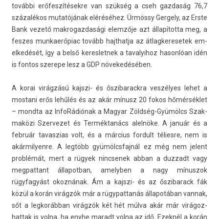
további erőfeszítésekre van szükség a cseh gaz­daság 76,7
százalékos mutatójának eléréséhez. Ürmössy Ger­ge­ly, az Erste
Bank vezető mak­rogaz­dasági elemzője azt állapította meg, a
fes­zes mun­kaerőpiac tovább hajthat­ja az átlag­keresetek em­
el­kedését, így a belső keres­letnek a tavalyihoz hason­lóan idén
is fon­tos szerepe lesz a GDP növekedésében.
A korai virágzású kajszi- és őszibarackra veszélyes lehet a
mos­tani erős lehűlés és az akár mínusz 20 fokos hőmérséklet
– mondta az InfoRádiónak a Magyar Zöldség-Gyümölcs Szak­
maközi Szer­vezet és Terméktanács alelnöke. A január és a
február tavas­zias volt, és a március for­dult télies­re, nem is
akár­milyen­re. A legtöbb gyümölcsfaj­nál ez még nem jelent
problémát, mert a rügyek nincsenek abban a duz­zadt vagy
meg­pattant állapot­ban, amelyb­en a nagy mínus­zok
rügyfagyást okoznának. Ám a kajszi- és az őszibarack fák
közül a korán virágzók már a rügypat­tanás állapotában van­nak,
sőt a leg­koráb­ban virágzók két hét múlva akár már virágoz­
hattak is volna, ha enyhe maradt volna az idő. Ezeknél a korán