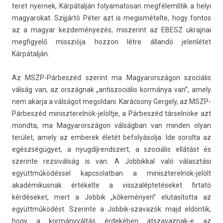
teret nyer­nek, Kárpátalján folyamatosan megfélemlítik a helyi
magyarokat. Szijjártó Péter azt is megis­métel­te, hogy fon­tos
az a magyar kez­deményezés, mis­zerint az EBESZ uk­rajnai
meg­figyelő mis­sziója hoz­zon létre állandó jelen­létet
Kárpátalján.
Az MSZP-Párbeszéd szerint ma Magyarországon szociális
válság van, az országnak „anti­szociális kormánya van”, amely
nem akar­ja a válságot megol­dani. Karácsony Ger­ge­ly, az MSZP-
Párbeszéd miniszterelnök-jelöltje, a Párbeszéd társelnöke azt
mondta, ma Magyarországon válságban van mind­en olyan
terület, amely az em­berek életét be­folyásol­ja. Ide sorol­ta az
egészségügyet, a nyug­díjrendszert, a szociális ellátást és
szerin­te re­zsivál­ság is van. A Job­bikk­al való választási
együttműködéssel kapcsolat­ban a miniszterelnök-jelölt
akadémikus­nak értékelte a visszalép­tetéseket fir­tató
kérdéseket, mert a Job­bik „kőkeményen” elutasítot­ta az
együttműködést. Szerin­te a Jobbik-szavazók majd eldöntik,
hogy a kormányváltás érdekében átszavaznak-e az