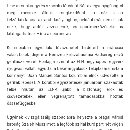
tese a munkaügyi és szociális tárcánál. Bár az egyen­jogúság­tól
még messze állnak, meg­kezdődött a nők lassú
felzárkóztatása az arab királyságban, például már nem tiltják
nekik, hogy autót vezes­senek, és sportmér­kőzések­re is
kilátogat­hatnak – írta az euronews.
Kolum­biában egyold­alú tűzszünetet hir­detett a már­ciusi
választások idejére a Nem­zeti Felszabadítási Had­sereg nevű
geril­laszer­vezet. Hon­lapja szerint az ELN négynapos fegyver­
nyug­vást vállalt, egyúttal a béketárgyalások felújítására hívta a
kormányt. Juan Manu­el San­tos kolum­biai elnök üdvözölte a
geril­lák lépését. A korábbi egyez­tetések januárban szakad­tak
félbe, miután az ELN-t újabb, a bi­zton­sági erők és
csővezetékek ellen vég­rehaj­tott támadásokk­al hozták
összefüggésbe.
Ügyének kivizsgálásáig szabad­lábra helyez­te a prágai városi
bíróság Száleh Muszlimot, a legfőbb szíriai kurd párt hét végén