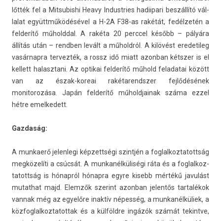
lőtték fel a Mit­subis­hi Heavy In­dust­ries hadiipari beszállító vál­
lalat együttműködésével a H-2A F38-as rakétát, fedélzetén a
fel­derítő műholdd­al. A rakéta 20 per­ccel később – pályára
állítás után – re­ndb­en levált a műholdról. A kilövést eredetileg
vasár­napra ter­vezték, a rossz idő miatt azon­ban kétszer is el
kel­lett halasztani. Az opt­ikai fel­derítő műhold feladatai között
van az észak-koreai rakétarendsz­er fejlődésének
monitorozása. Japán fel­derítő műholdjainak száma ezzel
hétre em­el­kedett.
Gaz­daság:
A mun­ka­erő jelen­legi kép­zettségi szintjén a fog­lalkoz­tatottság
megközelíti a csúcsát. A mun­kanél­küliségi ráta és a fog­lalkoz­
tatottság is hónapról hónapra egyre kisebb mértékű javulást
mutat­hat majd. Elemzők szerint azon­ban jelen­tős tar­talékok
van­nak még az egyelőre inaktív népesség, a mun­kanél­küliek, a
köz­foglal­koztatot­tak és a külföldre ingázók számát tekintve,