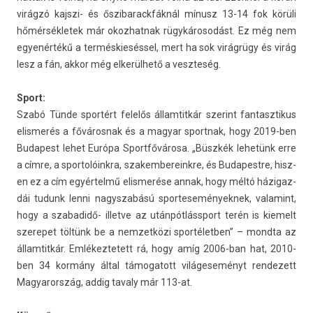
virágzó kajszi- és őszibarackfák­nál mínusz 13-14 fok körüli
hőmér­sékletek már okoz­hatnak rügykárosodást. Ez még nem
egyenértékű a terméskieséssel, mert ha sok virágrügy és virág
lesz a fán, akkor még elkerülhető a veszteség.
Sport:
Szabó Tünde sportért felelős állam­titkár szerint fan­tasztikus
elis­merés a főváros­nak és a magyar sportnak, hogy 2019-ben
Budapest lehet Európa Sportfővárosa. „Büszkék lehetünk erre
a címre, a spor­tolóinkra, szakem­bereinkre, és Budapestre, hisz­
en ez a cím egyértelmű elis­merése annak, hogy méltó házigaz­
dái tudunk lenni nagys­zabású spor­tesemények­nek, valamint,
hogy a szabadidő- il­let­ve az után­pótlássport terén is kiemelt
szerepet töltünk be a nem­zetközi spor­téletb­en” – mondta az
állam­titkár. Em­lékez­tetett rá, hogy amíg 2006-ban hat, 2010-
ben 34 kormány által támogatott világeseményt re­ndezett
Magyarország, addig tava­ly már 113-at.