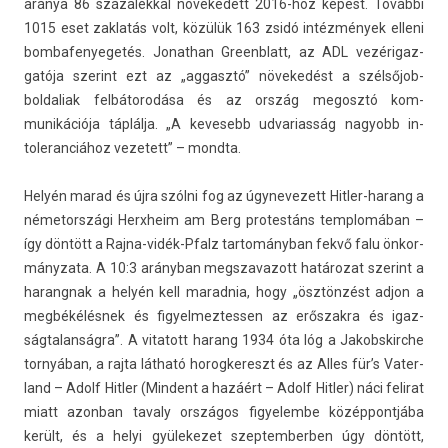
aránya 86 százalékkal növekedett 2016-hoz képest. További
1015 eset zak­latás volt, közülük 163 zsidó intézmények el­leni
bom­bafenyegetés. Jonat­han Greenblatt, az ADL vezérigaz­
gatója szerint ezt az „ag­gasztó” növekedést a szél­sőjob­
boldaliak felbátorodása és az ország megosztó kom­
munikációja táplálja. „A kevesebb ud­varias­ság nagyobb in­
toleran­ciához vezetett” – mondta.
Helyén marad és újra szólni fog az úgynevezett Hitler-harang a
németországi Herxheim am Berg pro­tes­táns templomában –
így döntött a Rajna-vidék-Pfalz tar­tományban fekvő falu önkor­
mányzata. A 10:3 arányban megszavazott határozat szerint a
harangnak a helyén kell marad­nia, hogy „ösztönzést adjon a
megbékélésnek és figyel­meztess­en az erős­zakra és igaz­
ságtalan­ságra”. A vitatott harang 1934 óta lóg a Jakobskirche
tornyában, a rajta látható horog­kereszt és az Alles für’s Vater­
land – Adolf Hitl­er (Min­dent a hazáért – Adolf Hitl­er) náci felirat
miatt azon­ban tava­ly országos figyelem­be közép­pontjába
került, és a helyi gyülekezet szep­temberb­en úgy döntött,