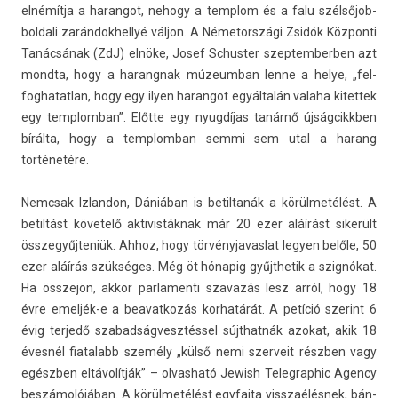
elnémítja a haran­got, nehogy a templom és a falu szél­sőjob­
boldali zarán­dokhel­lyé váljon. A Németországi Zsidók Köz­ponti
Tanácsának (ZdJ) elnöke, Josef Schust­er szep­temberb­en azt
mondta, hogy a harangnak múzeum­ban lenne a helye, „fel­
foghatat­lan, hogy egy ilyen haran­got egyáltalán valaha kitet­tek
egy templom­ban”. Előtte egy nyugdíjas tanárnő újság­cikkb­en
bírálta, hogy a templom­ban semmi sem utal a harang
történetére.
Nemcsak Iz­landon, Dániában is bet­il­tanák a körülmetélést. A
bet­il­tást követelő ak­tivis­táknak már 20 ezer aláírást sikerült
összegyűj­teniük. Ahhoz, hogy tör­vényjavas­lat legy­en belőle, 50
ezer aláírás szükséges. Még öt hónapig gyűjthetik a szignókat.
Ha összejön, akkor par­lamen­ti szavazás lesz arról, hogy 18
évre emeljék-e a be­avat­kozás kor­határát. A petíció szerint 6
évig ter­jedő szabad­ságvesztés­sel sújthat­nák azokat, akik 18
évesnél fiatalabb személy „külső nemi szer­veit részben vagy
egészben eltávolítják” – ol­vasható Jewish Teleg­raphic Agen­cy
beszámolójában. A körülmetélést egyfaj­ta visszaélés­nek, bán­