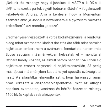
„Nekünk tök min­degy, hogy ki job­bikos, ki MSZP-s, ki DK-s, ki
LMP-s, ha ezek a pártok együtt tud­nak működni” – fogal­mazott
Fekete-Győr András. Arra a kérdésre, hogy a Momen­tum
számára akár „a Job­bik is bevállalható-e a győzelem, változás
érdekében?”, azt mondta: „per­sze”.
Ered­ményes­en vizsgázott a vörös kód intézménye, a rendkívüli
hideg miatt szom­baton kiadott riasztás óta több mint har­minc
haj­léktalan em­bert nem a számukra fenntar­tott, hanem más
típusú szociális in­téz­ményekb­en helyez­tek el – mondta el
Czibere Károly. Közölte, az elmúlt három nap­ban 154, utcán élő
haj­léktalan em­bert helyez­tek el haj­léktalanszál­lón, 33 pedig
más típusú intézményben kapott helyet speciális szük­ségletei
miatt. Az állam­titkár el­mondta azt is, hogy háromszor annyi
hívás érkezett a dis­zpéc­serköz­pontok­ba, mint az átlagos
napokon; szom­baton, vasárnap és hétfőn összes­en min­tegy
1100 hívás kap­tak ezek a köz­pontok.
A Magyar