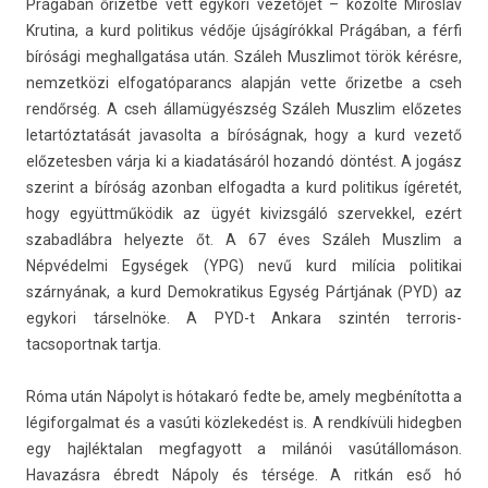
Prágában őrizet­be vett egykori vezetőjét – közölte Miros­lav
Krutina, a kurd politikus védője újságírókkal Prágában, a férfi
bírósági meg­hallgatása után. Száleh Muszlimot török kérésre,
nem­zetközi el­fogatóparancs alapján vette őrizet­be a cseh
rendőrség. A cseh államügyészség Száleh Muszlim előzetes
letar­tóztatását javasol­ta a bíróságnak, hogy a kurd vezető
előzetesb­en várja ki a kiadatásáról hozandó döntést. A jogász
szerint a bíróság azon­ban el­fogad­ta a kurd politikus ígéretét,
hogy együttműködik az ügyét kivizsgáló szer­vekkel, ezért
szabad­lábra helyez­te őt. A 67 éves Száleh Muszlim a
Népvédelmi Egységek (YPG) nevű kurd milícia politikai
szárnyának, a kurd De­mok­ratikus Egység Pártjának (PYD) az
egykori társelnöke. A PYD-t An­kara szintén ter­roris­
tacsoportnak tartja.
Róma után Nápolyt is hótakaró fedte be, amely megbénította a
légifor­galmat és a vasúti köz­lekedést is. A rendkívüli hidegb­en
egy haj­léktalan meg­fagyott a milánói vasútállomáson.
Havazásra ébredt Nápoly és térsége. A ritkán eső hó