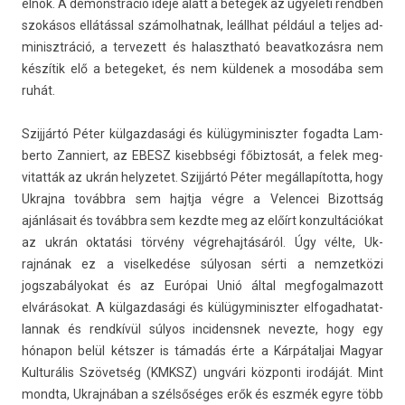
elnök. A de­monstráció ideje alatt a bet­egek az ügyeleti re­ndb­en
szokásos ellátással számol­hatnak, leállhat például a tel­jes ad­
minisztráció, a ter­vezett és halasztható be­avat­kozás­ra nem
készítik elő a bet­egeket, és nem kül­denek a mosodába sem
ruhát.
Szijjártó Péter kül­gazdasági és külügyminiszt­er fogad­ta Lam­
berto Zan­niert, az EBESZ kisebbségi főbiz­tosát, a felek meg­
vitat­ták az ukrán helyzetet. Szijjártó Péter megállapította, hogy
Uk­rajna továbbra sem hajtja végre a Velen­cei Bi­zottság
ajánlásait és továbbra sem kezdte meg az előírt kon­zultációkat
az ukrán oktatási törvény vég­rehaj­tásáról. Úgy vélte, Uk­
rajnának ez a visel­kedése súlyosan sérti a nem­zetközi
jogszabályokat és az Európai Unió által meg­fogal­mazott
elvárásokat. A kül­gazdasági és külügyminiszt­er el­fogad­hatat­
lannak és rendkívül súlyos in­cidensnek nevez­te, hogy egy
hónapon belül kétszer is támadás érte a Kár­pátal­jai Magyar
Kul­turális Szövetség (KMKSZ) ungvári köz­ponti irodáját. Mint
mondta, Uk­rajnában a szélsőséges erők és eszmék egyre több