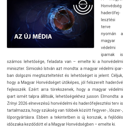
Honvédség
haderőfej­
lesztési
terve
nyomán a
magyar
védelmi
ipar­nak is
számos lehetősége, feladata van – em­el­te ki a honvédelmi
miniszt­er. Simicskó István azt mondta: a magyar védelmi ipar­
ban dol­gozni meg­tisztel­tetést és lehetőséget is jelent. Céljuk,
hogy a Magyar Honvédséget ütőképes, jól felszerelt haderővé
fej­lesszék. Ezért arra törekszenek, hogy a magyar védelmi
ipart ismét talpra állítsák, lehetőségek­hez jus­son. El­mondta: a
Zrínyi 2026 el­nevezésű honvédelmi és haderőfej­lesztési terv is
tar­talmaz­za, hogy szükség van többek között fegyver-, lőszer-,
lőporgyártásra. Ebben a tekin­tetb­en is új korszak, a fejlődés
időszaka kezdődött el a Magyar Honvédségben – em­el­te ki.