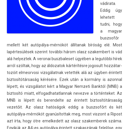
vádirata.
Eddig úgy
lehetett
tudni, hogy
a magyar
buszsofőr
mel­lett két autópálya-mérnököt állítanak bíróság elé. Most
lapértesülések szerint további három olasz szakem­bert is vád
alá helyez­tek. A veronai buszbaleset ügyében a legutóbbi hírek
arról szóltak, hogy az áldozatok kártérítésre jogosult hoz­zátar­
tozóit el­meor­vosi vizsgálat­nak vetet­ték alá az ügyben érin­tett
bi­ztosítótár­saság kérésére. Ezek után a kormány is azonn­al
lépett, és vizsgálatot kért a Magyar Nem­zeti Banktól (MNB) a
bi­ztosító miatt, el­fogad­hatat­lannak nevez­ve a tör­ténteket. Az
MNB is lépett és be­ren­delte az érin­tett bi­ztosítótár­saság
vezetőit. Az olasz hatóságok eddig a buszsofőrt és két
autópálya-mérnököt gyanúsítot­tak meg, most vis­zont a Ripost
azt írta, hogy ötre em­el­kedett az olasz szakem­berek száma.
Egyikük az A4-es autópálya érin­tett szakas­zának felelőse, egy