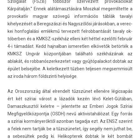
Szolgálat (FSZB) többször szer­vezett pro­vokációkat
Kárpátalján.” Ennek alátámasztására Moszk­al megem­lítet­te a
pro­vokatív magyar szövegű in­for­mációs táblák tavalyi
kihelyezését a Be­regszás­zi és Nagys­zőlősi járások­ban, a verec­
kei hon­foglalási emlékmű ter­vezett fel­robban­tását tava­ly ok­
tóberb­en és a KMKSZ-székház el­leni két héttel ezelőtti február
4-i támadást. Kedd haj­nalban is­meretl­en elkövetők betörték a
KMKSZ Ungvár köz­pontjában található székházának az
ablakát, és rob­banós­zerkezetet vagy gyúj­tópalac­kot dob­tak az
épület be­lsejébe. A kelet­kezett tűzben tel­jes­en meg­semmisült
az iroda három földszin­ti helyisége.
Az Oros­zország által el­rendelt tűzszünet ellenére légic­sapás
ért két szíriai várost a lázadók kezén lévő Kelet-Gútában,
Damaszkusztól kelet­re – jelen­tette az Em­beri Jogok Szíriai
Meg­figyelőköz­pontja (OSDH) nevű ak­tivis­tahálózat. Egy forrás
a szíriai kormányerőktől azon­ban tagad­ja ezt. Az ENSZ szerint
a felek nem tartják be a tűzszünetet, így segély nem jut­hat be,
a sebesültek pedig ki. Helikop­terek dob­tak le két bombát