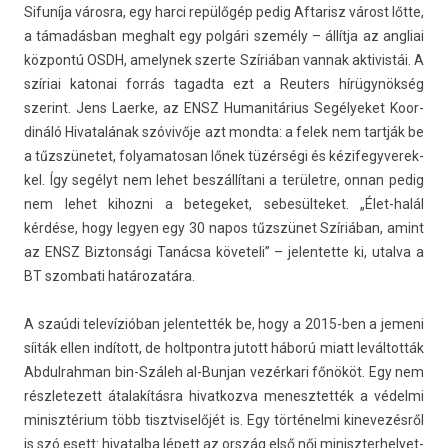
Sifuníja városra, egy harci repülőgép pedig Af­tarisz várost lőtte,
a támadásban meg­halt egy polgári személy – állítja az an­gliai
központú OSDH, amelynek szer­te Szíriában van­nak ak­tivis­tái. A
szíriai katonai forrás tagad­ta ezt a Re­ut­ers hírügynökség
szerint. Jens Laer­ke, az ENSZ Humanitárius Segélyeket Koor­
dináló Hivatalának szóvivője azt mondta: a felek nem tartják be
a tűzszünetet, folyamatosan lőnek tüzérségi és kézifegyverek­
kel. Így segélyt nem lehet beszállítani a területre, onnan pedig
nem lehet kihoz­ni a bet­egeket, sebesül­teket. „Élet-halál
kérdése, hogy legy­en egy 30 napos tűzszünet Szíriában, amint
az ENSZ Bi­zton­sági Tanácsa követeli” – jelen­tette ki, utal­va a
BT szom­bati határozatára.
A szaúdi televízióban jelen­tették be, hogy a 2015-ben a jemeni
síiták ellen indított, de holtpontra jutott háború miatt leváltották
Ab­dul­rahman bin-Száleh al-Bunjan vezérkari főnököt. Egy nem
részletezett átalakításra hivat­kozva menesztet­ték a védelmi
minisztérium több tisztviselőjét is. Egy történelmi kinevezés­ről
is szó esett: hivatal­ba lépett az ország első női miniszter­helyet­