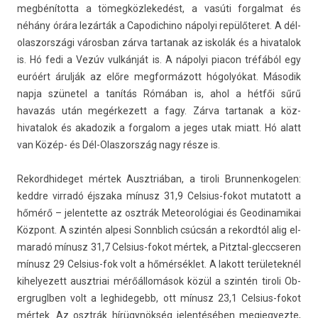
megbénította a tömeg­közlekedést, a vasúti for­galmat és
néhány órára lezárták a Capodic­hino nápolyi repülőteret. A dél-
olaszországi város­ban zárva tar­tanak az iskolák és a hivatalok
is. Hó fedi a Vezúv vulkánját is. A nápolyi piacon tréfából egy
euróért árulják az előre meg­formázott hógolyókat. Második
napja szünetel a tanítás Rómában is, ahol a hétfői sűrű
havazás után megér­kezett a fagy. Zárva tar­tanak a köz­
hivatalok és akadozik a for­galom a jeges utak miatt. Hó alatt
van Közép- és Dél-Olaszország nagy része is.
Re­kordhideget mértek Ausztriában, a tiroli Brun­nenkogel­en:
keddre vir­radó éjszaka mínusz 31,9 Celsius-fokot mutatott a
hőmérő – jelen­tette az osztrák Meteorológiai és Geodinamikai
Központ. A szintén al­pesi Sonnblich csúcsán a re­kordtól alig el­
maradó mínusz 31,7 Celsius-fokot mértek, a Pitztal-gleccseren
mínusz 29 Celsius-fok volt a hőmérséklet. A lakott területek­nél
kihelyezett ausztriai mérőállomások közül a szintén tiroli Ob­
ergruglb­en volt a leg­hidegebb, ott mínusz 23,1 Celsius-fokot
mértek. Az osztrák hírügynökség jelen­téséb­en meg­jegyez­te,