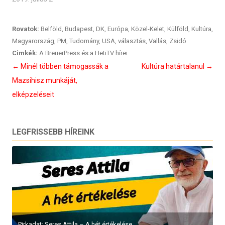
Rovatok:
Belföld
,
Budapest
,
DK
,
Európa
,
Közel-Kelet
,
Külföld
,
Kultúra
,
Magyarország
,
PM
,
Tudomány
,
USA
,
választás
,
Vallás
,
Zsidó
Cimkék:
A BreuerPress és a HetiTV hírei
Bejegyzés
←
Minél többen támogassák a
Kultúra határtalanul
→
navigáció
Mazsihisz munkáját,
elképzeléseit
LEGFRISSEBB HÍREINK
Pirkadat: Seres Attila – A hét értékelése