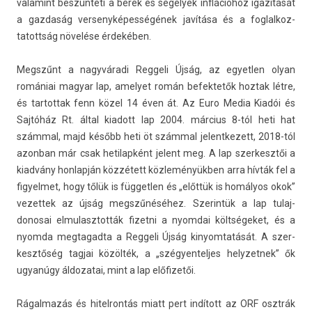
valamint beszünteti a bérek és segélyek inflációhoz igazítását
a gaz­daság ver­senyképes­ségének javítása és a fog­lalkoz­
tatottság növelése érdekében.
Megszűnt a nagyváradi Re­ggeli Újság, az egyetl­en olyan
romániai magyar lap, amelyet román be­fek­tetők hoz­tak létre,
és tar­tottak fenn közel 14 éven át. Az Euro Media Kiadói és
Sajtóház Rt. által kiadott lap 2004. március 8-tól heti hat
számmal, majd később heti öt számmal jelentkezett, 2018-tól
azon­ban már csak hetilap­ként jelent meg. A lap szer­kesztői a
kiadvány hon­lapján közzétett közleményükben arra hívták fel a
figyel­met, hogy tőlük is füg­getl­en és „előttük is homályos okok”
vezet­tek az újság megszűnéséhez. Szerin­tük a lap tulaj­
donosai el­mulasztot­ták fizet­ni a nyom­dai költségeket, és a
nyom­da meg­tagad­ta a Re­ggeli Újság kinyom­tatását. A szer­
kesztőség tag­jai közölték, a „szégyen­teljes helyzet­nek” ők
ugyanúgy áldozatai, mint a lap előfizetői.
Rágal­mazás és hitel­rontás miatt pert indított az ORF osztrák