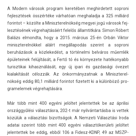
A Modern városok pro­gram keretében meg­hirdetett sop­roni
fej­lesztések összértéke várhatóan meg­halad­ja a 325 milliárd
forin­tot – közölte a Miniszterel­nökség megyei jogú városok fej­
lesztésének vég­rehaj­tásáért felelős állam­titkára. Simon Róbert
Balázs el­mondta, hogy a 2015. március 25-én Orbán Vik­tor
miniszterel­nökkel aláírt megál­lapodás szerint a sop­roni
beruházások a köz­lekedést, a történelmi belváros műemlék
épületeinek felújítását, a Fertő tó és kör­nyezete hatékonyabb
turisztikai kihasználását, egy új ipari és gaz­dasági övezet
kialakítását célozzák. Az önkor­mányzat­nak a Miniszterel­
nökség eddig 80,1 milliárd forin­tot fizetett ki a különböző pro­
gramelemek vég­rehaj­tására.
Már több mint 400 egyéni jelöltet jelen­tettek be az áprilisi
országgyűlési választásra, 202-t már nyilvántartásba is vet­tek
közülük a választási bi­zottságok. A Nem­zeti Választási Iroda
adatai szerint több mint 400 egyéni választókerületi jelöltet
jelen­tettek be eddig, ebből 106 a Fidesz-KDNP, 49 az MSZP-