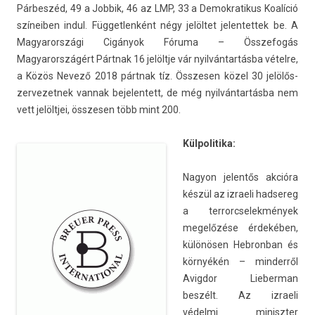
Párbeszéd, 49 a Job­bik, 46 az LMP, 33 a De­mok­ratikus Koalíció
színeib­en indul. Füg­getlen­ként négy jelöltet jelen­tettek be. A
Magyarországi Cigányok Fóruma – Összefogás
Magyarországért Pártnak 16 jelöltje vár nyilvántartásba vételre,
a Közös Nevező 2018 pártnak tíz. Összes­en közel 30 jelölős­
zervezet­nek van­nak be­jelen­tett, de még nyilvántartásba nem
vett jelöltjei, összes­en több mint 200.
Kül­politika:
Nagyon jelen­tős akcióra
készül az iz­raeli had­sereg
a ter­rorcselek­mények
megelőzése érdekében,
különösen Heb­ronban és
környékén – min­derről
Avig­dor Li­eber­man
beszélt. Az iz­raeli
védelmi miniszt­er