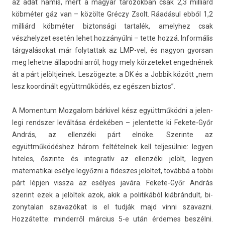
az adat hamis, mert a magyar tározókban csak 2,3 milliárd
köbméter gáz van – közölte Gréczy Zsolt. Ráadásul ebből 1,2
milliárd köbméter bi­zton­sági tar­talék, amelyhez csak
vészhelyzet esetén lehet hozzányúlni – tette hozzá. In­for­mális
tárgyalásokat már folytat­tak az LMP-vel, és nagyon gyor­san
meg lehet­ne állapod­ni arról, hogy mely kör­zeteket en­ged­nének
át a párt jelöltjeinek. Leszögezte: a DK és a Job­bik között „nem
lesz koor­dinált együttműködés, ez egészen bi­ztos”.
A Momen­tum Moz­galom bár­kivel kész együttműködni a jelen­
legi re­ndsz­er leváltása érdekében – jelen­tette ki Fekete-Győr
András, az el­lenzéki párt elnöke. Szerin­te az
együttműködéshez három fel­tétel­nek kell tel­jesül­nie: legy­en
hiteles, őszin­te és in­teg­ratív az el­lenzéki jelölt, legy­en
matematikai esélye legyőzni a fides­zes jelöltet, továbbá a többi
párt lépjen vissza az esélyes javára. Fekete-Győr András
szerint ezek a jelöltek azok, akik a politikából kiábrándult, bi­
zonytalan szavazókat is el tudják majd vinni szavaz­ni.
Hozzátette: min­derről március 5-e után érdemes beszélni.