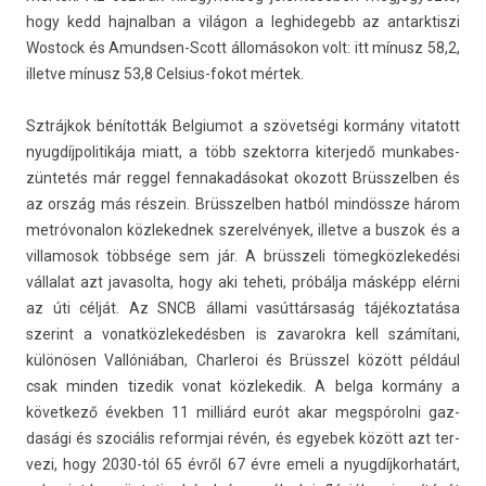
hogy kedd haj­nalban a világon a leg­hidegebb az an­tarktis­zi
Wos­tock és Amundsen-Scott állomásokon volt: itt mínusz 58,2,
il­let­ve mínusz 53,8 Celsius-fokot mértek.
Sztrájkok bénították Be­lgiumot a szövetségi kormány vitatott
nyug­díjpolitikája miatt, a több szek­torra kiter­jedő mun­kabes­
züntetés már re­ggel fen­nakadásokat okozott Brüsszelb­en és
az ország más részein. Brüsszelb­en hatból mindössze három
met­róvonalon köz­leked­nek szerel­vények, il­let­ve a bus­zok és a
vil­lamosok többsége sem jár. A brüsszeli tömeg­közlekedési
vál­lalat azt javasol­ta, hogy aki teheti, próbálja másképp elérni
az úti célját. Az SNCB állami vasúttársaság tájékoz­tatása
szerint a vonat­közlekedésb­en is zavarok­ra kell számítani,
különösen Vallóniában, Char­leroi és Brüsszel között például
csak mind­en tizedik vonat köz­lekedik. A belga kormány a
követ­kező évekb­en 11 milliárd eurót akar megspórolni gaz­
dasági és szociális re­formjai révén, és egyebek között azt ter­
vezi, hogy 2030-tól 65 évről 67 évre emeli a nyug­díjkor­határt,