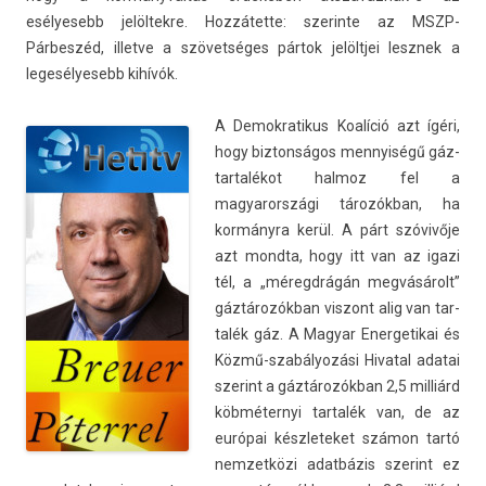
esélyesebb jelöl­tekre. Hozzátette: szerin­te az MSZP-
Párbeszéd, il­let­ve a szövetséges pártok jelöltjei lesznek a
legesélyesebb kihívók.
A De­mok­ratikus Koalíció azt ígéri,
hogy bi­zton­ságos men­nyiségű gáz­
tartalékot hal­moz fel a
magyarországi tározókban, ha
kormányra kerül. A párt szóvivője
azt mondta, hogy itt van az igazi
tél, a „méregdrágán megvásárolt”
gáztározókban vis­zont alig van tar­
talék gáz. A Magyar En­er­getikai és
Közmű-szabályozási Hivat­al adatai
szerint a gáztározókban 2,5 milliárd
köb­méter­nyi tar­talék van, de az
európai készleteket számon tartó
nem­zetközi adatbázis szerint ez