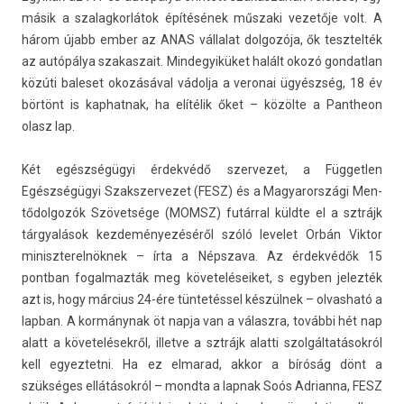
másik a szalag­korlátok építésének műszaki vezetője volt. A
három újabb ember az ANAS vál­lalat dol­gozója, ők tesztel­ték
az autópálya szakas­zait. Min­degyiküket halált okozó gon­datlan
közúti baleset okozásával vádolja a veronai ügyészség, 18 év
börtönt is kap­hatnak, ha elítélik őket – közölte a Pantheon
olasz lap.
Két egészségügyi érdekvédő szer­vezet, a Füg­getl­en
Egészségügyi Szakszer­vezet (FESZ) és a Magyarországi Men­
tődol­gozók Szövetsége (MOMSZ) futárral küldte el a sztrájk
tárgyalások kez­deményezéséről szóló levelet Orbán Vik­tor
miniszterel­nöknek – írta a Népszava. Az érdekvédők 15
pontban fogal­mazták meg követeléseiket, s egyb­en jelez­ték
azt is, hogy március 24-ére tüntetéssel készülnek – ol­vasható a
lap­ban. A kormánynak öt napja van a válaszra, további hét nap
alatt a követelésekről, il­let­ve a sztrájk al­at­ti szolgáltatásokról
kell egyez­tetni. Ha ez el­marad, akkor a bíróság dönt a
szükséges ellátásokról – mondta a lap­nak Soós Ad­rian­na, FESZ