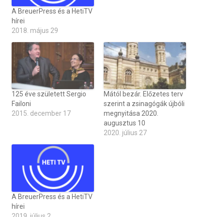
A BreuerPress és a HetiTV
hírei
2018. május 29
125 éve született Sergio
Mától bezár. Előzetes terv
Failoni
szerint a zsinagógák újbóli
2015. december 17
megnyitása 2020.
augusztus 10
2020. július 27
A BreuerPress és a HetiTV
hírei
2019. július 2