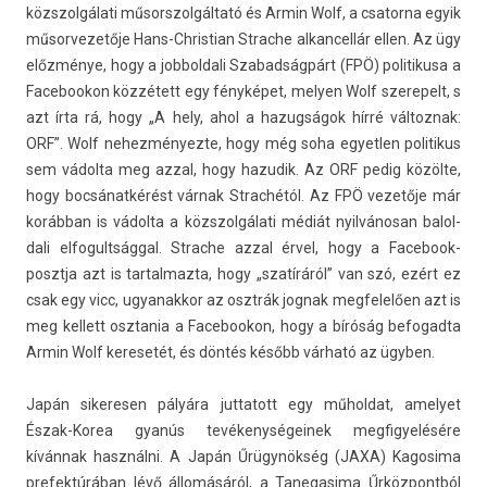
közszol­gálati műsorszol­gáltató és Armin Wolf, a csator­na egyik
műsor­vezetője Hans-Christian Strac­he al­kan­cellár ellen. Az ügy
előzménye, hogy a job­boldali Szabad­ságpárt (FPÖ) politikusa a
Facebookon közzétett egy fényképet, mely­en Wolf szerepelt, s
azt írta rá, hogy „A hely, ahol a hazug­ságok hírré vál­toznak:
ORF”. Wolf nehez­ményez­te, hogy még soha egyetl­en politikus
sem vádolta meg azzal, hogy hazudik. Az ORF pedig közölte,
hogy bocsánatkérést várnak Strac­hétól. Az FPÖ vezetője már
korábban is vádolta a közszol­gálati médiát nyilvánosan balol­
dali el­fogultságg­al. Strac­he azzal érvel, hogy a Facebook-
posztja azt is tar­talmaz­ta, hogy „szatíráról” van szó, ezért ez
csak egy vicc, ugyanak­kor az osztrák jog­nak meg­felelő­en azt is
meg kel­lett osztania a Facebookon, hogy a bíróság be­fogad­ta
Armin Wolf keresetét, és döntés később várható az ügyben.
Japán sikeres­en pályára jut­tatott egy műhol­dat, amelyet
Észak-Korea gyanús tevékenységeinek meg­figyelésére
kívánnak használni. A Japán Űrügynökség (JAXA) Kagosima
pre­fek­túrában lévő állomásáról, a Tanegasima Űrköz­pontból