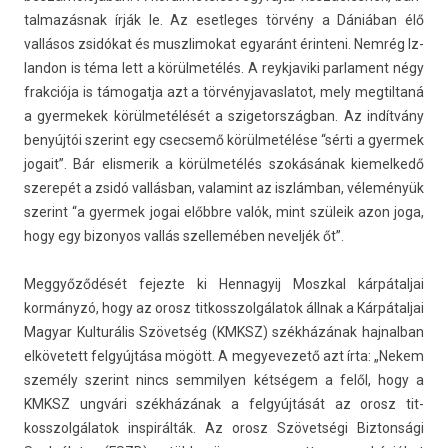
talmazás­nak írják le. Az eset­leges törvény a Dániában élő
vallásos zsidókat és muszlimokat egyaránt érin­teni. Nemrég Iz­
landon is téma lett a körülmetélés. A re­yk­javiki par­la­ment négy
frak­ciója is támogat­ja azt a tör­vényjavas­latot, mely meg­tiltaná
a gyer­mekek körülmetélését a szigetország­ban. Az indítvány
benyújtói szerint egy csec­semő körülmetélése “sérti a gyer­mek
jogait”. Bár elis­merik a körülmetélés szokásának kiemel­kedő
szerepét a zsidó vallásban, valamint az iszlámban, véleményük
szerint “a gyer­mek jogai előbbre valók, mint szüleik azon joga,
hogy egy bi­zonyos vallás szel­leméb­en nevel­jék őt”.
Meggyőződését fejez­te ki Hen­nagyij Moszk­al kár­pátal­jai
kormányzó, hogy az orosz tit­kosszol­gálatok állnak a Kár­pátal­jai
Magyar Kul­turális Szövetség (KMKSZ) székházának haj­nalban
el­követett felgyújtása mögött. A megyevezető azt írta: „Nekem
személy szerint nincs sem­mily­en kétségem a felől, hogy a
KMKSZ ungvári székházának a felgyújtását az orosz tit­
kosszol­gálatok in­spirál­ták. Az orosz Szövetségi Bi­zton­sági