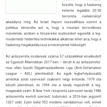
közölte, hogy a had­sereg
heten­te legalább 20-30
ter­roris­ta cselek­ményt
akadályoz meg. Az Is­rael Hayom összeállítása szerint a
politikus el­mondta azt is, hogy a mos­tani ter­rorel­lenes
műveletek, amib­en a hírszer­zési eszközöket egyesítik a leg­
moder­nebb fel­derítési tech­nikákk­al al­kal­mas lehet arra, hogy a
had­sereg megakadályoz­za a merényletek többségét.
Az anti­szemita in­ciden­sek száma 57 százalékkal em­el­kedett
az Egyesült Államok­ban 2017-ben – derült ki az anti­szemitiz­
mus ellen küzdő Rágal­mazásel­lenes Liga (Anti-Defamation
League – ADL) jelen­téséből. Az egyik leg­befolyásosabb
amerikai zsidó szer­vezet csak­nem négy évtizede, 1979 óta
készíti jelen­téseit, és 1994 óta a tava­ly re­gisztrált a leg­
magasabb szám. A New York-i központú szer­vezet tava­ly 1986
anti­szemita esetről szer­zett tudomást, a 2016-ban jegyzett
1267 után. Ezen belül 952 in­cidens van­daliz­mus volt, ennek