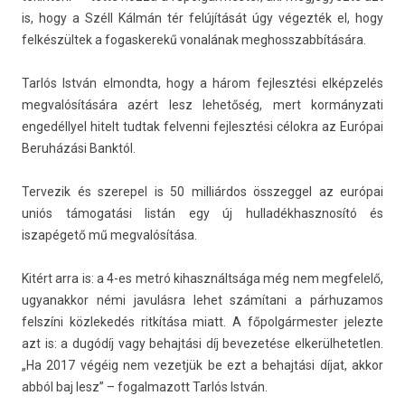
is, hogy a Széll Kálmán tér felújítását úgy végezték el, hogy
felkészültek a fogas­kerekű vonalának meg­hosszab­bítására.
Tarlós István el­mondta, hogy a három fej­lesztési elképzelés
meg­valósítására azért lesz lehetőség, mert kor­mányzati
engedéllyel hitelt tud­tak fel­venni fej­lesztési célokra az Európai
Beruházási Banktól.
Ter­vezik és szerepel is 50 milliárdos összeg­gel az európai
uniós támogatási listán egy új hul­ladék­hasznosító és
iszapégető mű meg­valósítása.
Kitért arra is: a 4-es metró kihasználtsága még nem meg­felelő,
ugyanak­kor némi javulásra lehet számítani a pár­huzamos
felszíni köz­lekedés ritkítása miatt. A főpol­gármest­er jelez­te
azt is: a dugódíj vagy be­haj­tási díj be­vezetése el­kerül­hetetl­en.
„Ha 2017 végéig nem vezet­jük be ezt a be­haj­tási díjat, akkor
abból baj lesz” – fogal­mazott Tarlós István.