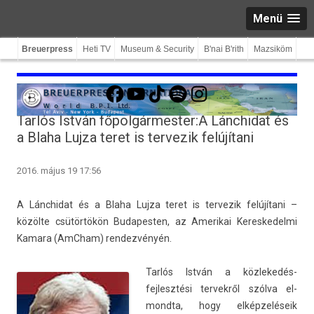
Menü
Breuerpress
Heti TV
Museum & Security
B'nai B'rith
Mazsiköm
Facebook
YouTube
TikTok
Spotify
Instagram
Tarlós István főpolgármester:A Lánchidat és
a Blaha Lujza teret is tervezik felújítani
2016. május 19 17:56
A Lánchidat és a Blaha Lujza teret is ter­vezik felújítani –
közölte csütörtökön Budapest­en, az Amerikai Keres­kedel­mi
Kamara (AmCham) re­ndez­vényén.
Tarlós István a köz­lekedés­
fejlesztési ter­vekről szólva el­
mondta, hogy elképzeléseik