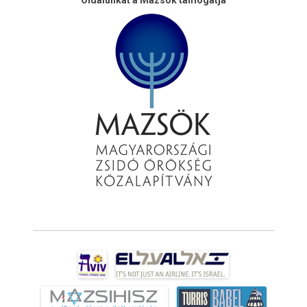
Oldalunkat a Mazsök támogatja