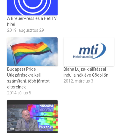
A BreuerPress és a HetiTV
hírei
2019. augusztus 29
Budapest Pride –
Blaha Lujza-kiállítással
Útlezárásokra kell
indul a nők éve Gödöllőn
számítani, több járatot
2012. március 3
elterelnek
2014. július 5