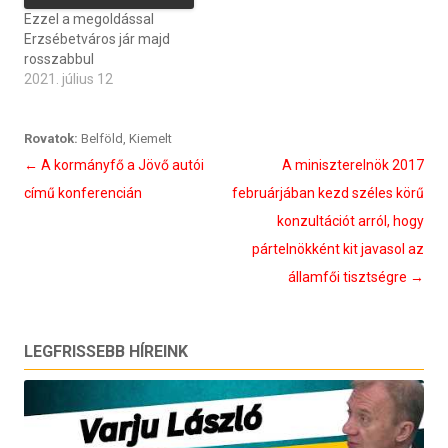
Ezzel a megoldással
Erzsébetváros jár majd
rosszabbul
2021. július 12
Rovatok:
Belföld
,
Kiemelt
Bejegyzés
←
A kormányfő a Jövő autói
A miniszterelnök 2017
navigáció
című konferencián
februárjában kezd széles körű
konzultációt arról, hogy
pártelnökként kit javasol az
államfői tisztségre
→
LEGFRISSEBB HÍREINK