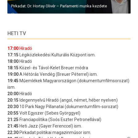
Pirkadat: Dr. Hortay Olivér – Parlamenti munka kezdete
HETI TV