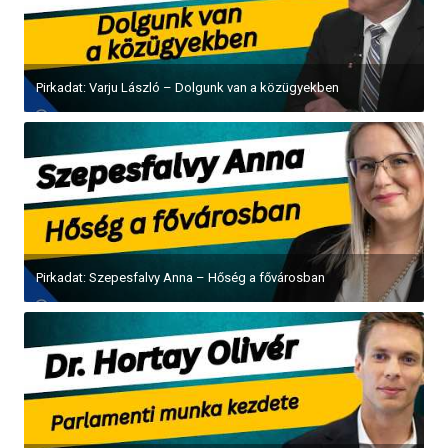
Pirkadat: Varju László – Dolgunk van a közügyekben
Pirkadat: Szepesfalvy Anna – Hőség a fővárosban