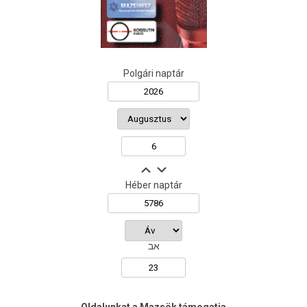
Polgári naptár
Héber naptár
אב