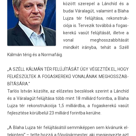
között szerepel a Lánchíd és a
budai Váralagút, valamint a Blaha
Lujza tér felújítása, re­konstruk­
ciója is. Ter­vezik továbbá a fogas­
kerekű vasút felújítását, il­let­ve a
vonal meg­hosszab­bítását
mindkét irányba, tehát a Széll
Kálmán térig és a Nor­mafáig.
„A SZÉLL KÁLMÁN TÉR FELÚJÍTÁSÁT ÚGY VÉGEZTÉK EL, HOGY
FELKÉSZÜLTEK A FOGAS­KEREKŰ VONALÁNAK MEG­HOSSZAB­
BÍTÁSÁRA.”
Tarlós István közölte, az előzetes becslések szerint a Lánchíd
és a Váralagút felújítása több mint 18 milliárd forintba, a Blaha
Lujza tér re­konstruk­ciója 1,5 milliárdba, a fogas­kerekű vasút
fej­lesztése körülbelül 23 milliárd forintba kerülne.
„A Blaha Lujza tér felújításától sem­miképp­en sem kívánunk el­
tekin­teni” – tette hozzá a főpol­gármest­er, aki meg­jegyez­te azt