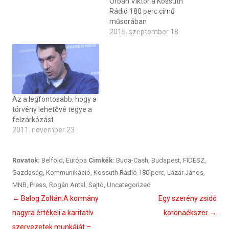
Orbán Viktor a Kossuth
Rádió 180 perc című
műsorában
2015. szeptember 18
Az a legfontosabb, hogy a
törvény lehetővé tegye a
felzárkózást
2011. november 23
Rovatok:
Belföld
,
Európa
Cimkék:
Buda-Cash
,
Budapest
,
FIDESZ
,
Gazdaság
,
Kommunikáció
,
Kossuth Rádió 180 perc
,
Lázár János
,
MNB
,
Press
,
Rogán Antal
,
Sajtó
,
Uncategorized
Bejegyzés
←
Balog Zoltán:A kormány
Egy szerény zsidó
navigáció
nagyra értékeli a karitatív
koronaékszer
→
szervezetek munkáját –