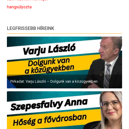
hangsúlyozta
LEGFRISSEBB HÍREINK
Pirkadat: Varju László – Dolgunk van a közügyekben