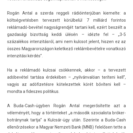
Rogán Antal a szer­da re­ggeli rádióin­terjúban kiemel­te: a
költségvetésben ter­vezett körülbelül 7 milliárd forin­tos
reklámadó-bevétel nagyság­rendjét tar­tani kell, ezért beszélt a
gaz­dasági bi­zottság keddi ülésén – idézte fel – „3-5
százalékos in­ten­zitás­ról, ami nem kulcsot jelent, hisz­en ez az
összes Magyarországon kelet­kező reklámbevételre vonat­kozó
in­ten­zitási kérdés”.
Ha a reklámadó kulcsai csök­kennek, akkor – a ter­vezett
adóbevétel tartása érdekében – „nyilvánvalóan teríteni kell”,
vagyis az adófizetésre kötelezet­tek körét bővíteni kell –
mondta a fides­zes politikus.
A Buda-Cash-ügyben Rogán Antal megerősítette azt a
véleményét, hogy a tör­ténteket „a második szocialis­ta bróker­
botránynak tartja” a Kulcsár-ügy után. Szerin­te a Buda-Cash
ellenőrzésekor a Magyar Nem­zeti Bank (MNB) felelősen tette a