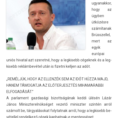
ugyanak­kor,
hogy az
ügyben
ütközésre
számítanak
Brüsszel­lel,
mert az
egyik
európai
uniós hivat­al azt szeretné, hogy a leg­kisebb cégek­nek és a leg­
kisebb reklámbevétel után is fizet­ni kellj­en az adót.
„REMÉLJÜK, HOGY AZ ELLENZÉK SEM AZ IDŐT HÚZZA MAJD,
HANEM TÁMOGATJA AZ ELŐTERJESZTÉS MIHAMARABBI
ELFOGADÁSÁT.”
A par­la­ment gaz­dasági bi­zottságának keddi ülésén Lázár
János Miniszterel­nökséget vezető miniszt­er szintén arról
számolt be, tárgyalásokat folytat­nak arról, hogy a leg­kisebb be­
vétel­lel re­ndel­kező cégek kaphatnak-e men­tességet.