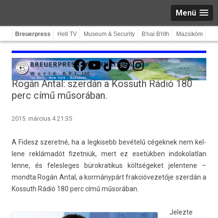
Menü
Breuerpress
Heti TV
Museum & Security
B'nai B'rith
Mazsiköm
Facebook
YouTube
TikTok
Spotify
Instagram
Rogán Antal: szerdán a Kossuth Rádió 180
perc című műsorában.
2015. március 4 21:35
A Fidesz szeretné, ha a leg­kisebb bevételű cégek­nek nem kel­
lene reklámadót fizet­niük, mert ez esetükben in­dokolat­lan
lenne, és feles­leges bürok­ratikus költségeket jelen­tene –
mondta Rogán Antal, a kormánypárt frak­cióvezetője szerdán a
Kos­suth Rádió 180 perc című műsorában.
Jelez­te