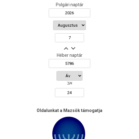
Polgári naptár
Héber naptár
אב
Oldalunkat a Mazsök támogatja