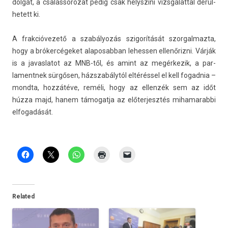
dolgát, a csalás­sorozat pedig csak helys­zíni vizsgálatt­al de­rül­
hetett ki.
A frak­cióvezető a szabályozás szigorítását szor­galmaz­ta,
hogy a brókercégeket al­aposab­ban lehess­en ellenőrizni. Várják
is a javas­latot az MNB-től, és amint az megér­kezik, a par­
lamentnek sürgősen, házszabálytól eltéréssel el kell fogad­nia –
mondta, hozzátéve, reméli, hogy az el­lenzék sem az időt
húzza majd, hanem támogat­ja az előter­jesztés mihamarab­bi
el­fogadását.
Related