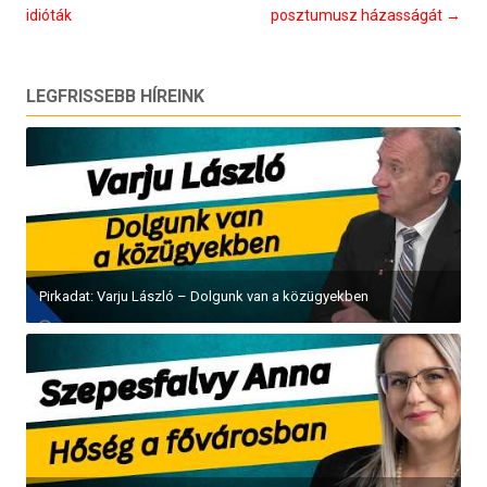
idióták
posztumusz házasságát
→
LEGFRISSEBB HÍREINK
Pirkadat: Varju László – Dolgunk van a közügyekben