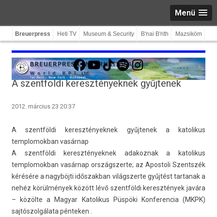
Menü
Breuerpress
Heti TV
Museum & Security
B'nai B'rith
Mazsiköm
Facebook
YouTube
TikTok
Spotify
Instagram
A szentföldi keresztényeknek gyűjtenek
2012. március 23 20:37
A szentföl­di keresztények­nek gyűj­tenek a katolikus
templomok­ban vasárnap
A szentföl­di keresztények­nek adakoz­nak a katolikus
templomok­ban vasárnap országszer­te; az Apos­toli Szentszék
kérésére a nagyböjti idős­zakban világszer­te gyűjtést tar­tanak a
nehéz körülmények között lévő szentföl­di keresztények javára
– közölte a Magyar Katolikus Püspöki Kon­feren­cia (MKPK)
sajtószolgálata pén­tek­en .