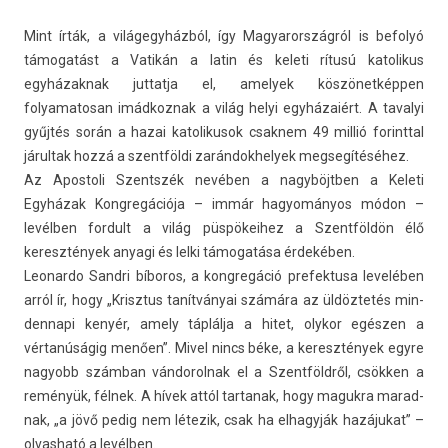
Mint írták, a világegyházból, így Magyarország­ról is be­fo­lyó
támogatást a Vatikán a latin és keleti rítusú katolikus
egyházak­nak jut­tatja el, amelyek köszönetképpen
folyamatosan im­ád­koznak a világ helyi egyházaiért. A tavalyi
gyűjtés során a hazai katolikusok csak­nem 49 millió forintt­al
járul­tak hozzá a szentföl­di zarán­dokhelyek meg­segítéséhez.
Az Apos­toli Szentszék nevében a nagyböjtben a Keleti
Egyházak Kongregációja – immár hagyományos módon –
levélben for­dult a világ püs­pökeihez a Szentföl­dön élő
keresztények an­yagi és lelki támogatása érdekében.
Leonar­do Sandri bíboros, a kongregáció pre­fek­tusa levelében
arról ír, hogy „Krisztus tanítványai számára az üldöztetés min­
dennapi kenyér, amely táplálja a hitet, olykor egészen a
vértanúságig menően”. Mivel nincs béke, a keresztények egyre
nagyobb számban ván­dorol­nak el a Szentföldről, csökken a
reményük, félnek. A hívek attól tar­tanak, hogy maguk­ra marad­
nak, „a jövő pedig nem létezik, csak ha el­hagyják hazájukat” –
ol­vasható a levélben.