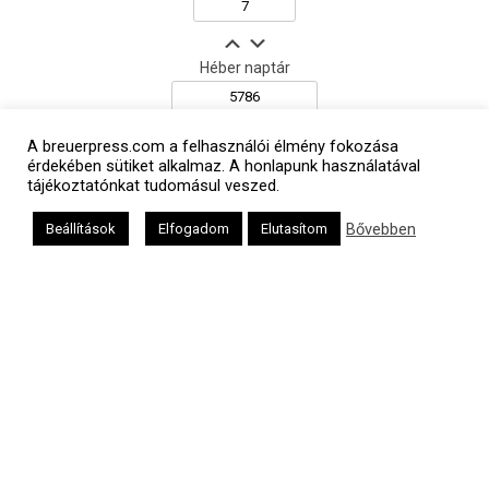
Héber naptár
A breuerpress.com a felhasználói élmény fokozása
érdekében sütiket alkalmaz. A honlapunk használatával
אב
tájékoztatónkat tudomásul veszed.
Bővebben
Beállítások
Elfogadom
Elutasítom
Oldalunkat a Mazsök támogatja