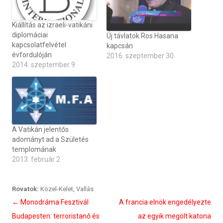
Kiállítás az izraeli-vatikáni
diplomáciai
Új távlatok Ros Hasana
kapcsolatfelvétel
kapcsán
évfordulóján
2016. szeptember 30
2014. szeptember 9
A Vatikán jelentős
adományt ad a Születés
templomának
2013. február 2
Rovatok:
Közel-Kelet
,
Vallás
Bejegyzés
←
Monodráma Fesztivál
A francia elnök engedélyezte
navigáció
Budapesten: terroristanő és
az egyik megölt katona