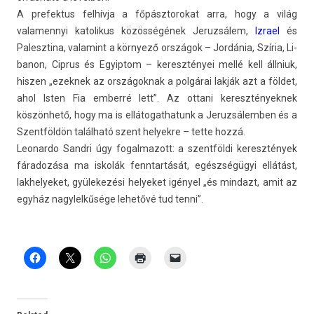
A pre­fek­tus felhívja a főpásztorokat arra, hogy a világ
valamen­nyi katolikus közösségének Jeruz­sálem,
Iz­rael
és
Palesztina, valamint a környező országok – Jordánia, Szíria, Li­
banon, Cip­rus és Egyip­tom – keresztényei mellé kell állniuk,
hisz­en „ezek­nek az országok­nak a polgárai lakják azt a földet,
ahol Isten Fia em­berré lett”. Az ot­tani keresztények­nek
köszönhető, hogy ma is el­látogat­hatunk a Jeruz­sálemb­en és a
Szentföl­dön található szent helyek­re – tette hozzá.
Leonar­do Sandri úgy fogal­mazott: a szentföl­di keresztények
fáradozása ma iskolák fenntar­tását, egészségügyi ellátást,
lak­helyeket, gyülekezési helyeket igényel „és min­dazt, amit az
egyház nagylel­kűsége lehetővé tud tenni”.