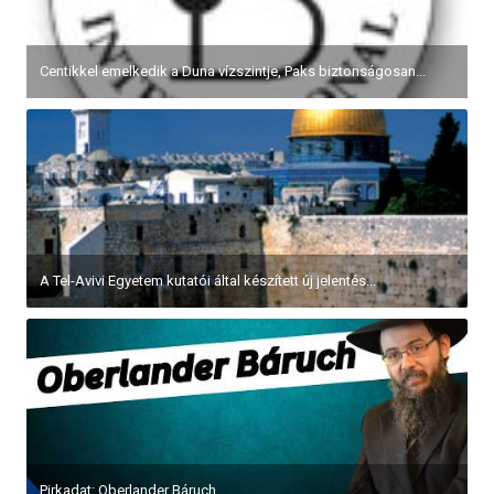
Centikkel emelkedik a Duna vízszintje, Paks biztonságosan...
A Tel-Avivi Egyetem kutatói által készített új jelentés...
Pirkadat: Oberlander Báruch