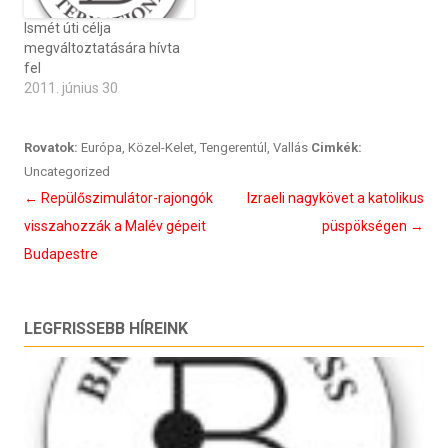
Ismét úti célja
megváltoztatására hívta
fel
2011. június 30
Rovatok:
Európa
,
Közel-Kelet
,
Tengerentúl
,
Vallás
Cimkék:
Uncategorized
Bejegyzés
←
Repülőszimulátor-rajongók
Izraeli nagykövet a katolikus
navigáció
visszahozzák a Malév gépeit
püspökségen
→
Budapestre
LEGFRISSEBB HÍREINK