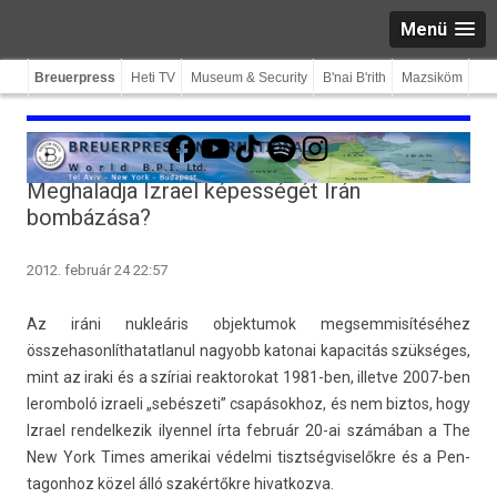
Menü
Breuerpress
Heti TV
Museum & Security
B'nai B'rith
Mazsiköm
Facebook
YouTube
TikTok
Spotify
Instagram
Meghaladja Izrael képességét Irán
bombázása?
2012. február 24 22:57
Az iráni nukleáris ob­jek­tumok meg­semmisítéséhez
összehason­líthatat­lanul nagyobb katonai kapacitás szükséges,
mint az iraki és a szíriai rea­ktorokat 1981-ben, il­let­ve 2007-ben
lerom­boló iz­raeli „sebészeti” csapások­hoz, és nem bi­ztos, hogy
Iz­rael re­ndel­kezik il­yen­nel
írta február 20-ai számában a The
New York Times amerikai védelmi tisztség­viselők­re és a Pen­
tagon­hoz közel álló szakértőkre hivat­kozva.