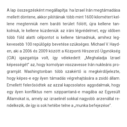
A lap összeg­zésként megállapítja: ha Iz­rael Irán megtámadása
mel­lett döntene, akkor pilótáinak több mint 1600 kilométert kel­
lene meg­tenniük nem baráti terület fölött, újra kel­lene tan­
kolniuk, le kel­lene küzdeniük az iráni lég­védel­met, egy időben
több föld al­at­ti cél­pontot is kel­lene támad­niuk, amihez leg­
kevesebb 100 repülőgép bevetése szükséges. Mic­hael V. Hayd­
en, aki a 2006 és 2009 között a Köz­ponti Hírszerző Ügynökség
(CIA) igaz­gatója volt, így vélekedett: „Meg­halad­ja Iz­rael
képességét” az, hogy komolyan visszaves­se Irán nukleáris pro­
gram­ját. Was­hington­ban több szakértő is meg­kérdőjelez­te,
hogy képes-e egy ilyen támadás vég­rehaj­tására a zsidó állam.
Em­el­lett felerősödtek az azzal kapcsolatos ag­godal­mak, hogy
egy ilyen konflik­tus nem szippantaná-e magába az Egyesült
Államokat is, amely az iz­raelinél sokk­al nagyobb arzenállal re­
ndel­kezik, de így is sok hetébe telne a „munka be­fejezése”.