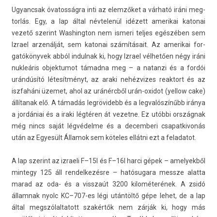
Ugyancsak óvatos­ságra inti az elemzőket a várható iráni meg­
torlás. Egy, a lap által név­telenül idézett amerikai katonai
vezető szerint Was­hington nem is­meri tel­jes egészében sem
Iz­rael arzenálját, sem katonai számításait. Az amerikai for­
gatókönyvek abból in­dul­nak ki, hogy Iz­rael vélhetően négy iráni
nukleáris ob­jek­tumot támadna meg – a natan­zi és a fordói
urándúsító létesítményt, az araki nehéz­vizes rea­ktort és az
iszfaháni üzemet, ahol az uránércből urán-oxidot (yel­low cake)
állítanak elő. A támadás leg­rövidebb és a leg­valós­zínűbb iránya
a jordániai és a iraki légtéren át vezet­ne. Ez utóbbi országnak
még nincs saját légvédelme és a de­cem­beri csapat­kivonás
után az Egyesült Államok sem köteles ellátni ezt a feladatot.
A lap szerint az iz­raeli F–15I és F–16I harci gépek – amelyek­ből
min­tegy 125 áll re­ndel­kezés­re – hatósugara messze al­at­ta
marad az oda- és a visszaút 3200 kilométerének. A zsidó
állam­nak nyolc KC–707-es légi utántöltő gépe lehet, de a lap
által megszólal­tatott szakértők nem zárják ki, hogy más