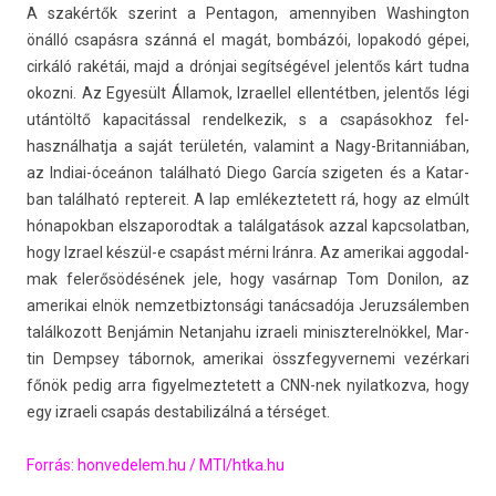
A szakértők szerint a Pen­tagon, amen­nyib­en Was­hington
önálló csapásra szánná el magát, bombázói, lopakodó gépei,
cirkáló rakétái, majd a drónjai segítségével jelen­tős kárt tudna
okoz­ni. Az Egyesült Államok, Iz­rael­lel el­lentétb­en, jelen­tős légi
utántöltő kapacitáss­al re­ndel­kezik, s a csapások­hoz fel­
használ­hatja a saját területén, valamint a Nagy-Britanniában,
az Indiai-óceánon található Diego García sziget­en és a Katar­
ban található re­ptereit. A lap em­lékez­tetett rá, hogy az elmúlt
hónapok­ban elszaporod­tak a találgatások azzal kapcsolat­ban,
hogy Iz­rael készül-e csapást mérni Iránra. Az amerikai ag­godal­
mak felerősödésének jele, hogy vasárnap Tom Donilon, az
amerikai elnök nem­zetbiz­tonsági tanácsadója Jeruz­sálemb­en
talál­kozott Benjámin Netan­jahu iz­raeli miniszterel­nökkel, Mar­
tin De­mpsey tábor­nok, amerikai összfegyver­nemi vezérkari
főnök pedig arra figyel­meztetett a CNN-nek nyilat­kozva, hogy
egy iz­raeli csapás de­stabilizálná a térséget.
Forrás:
hon­vedelem.hu
/
MTI
/htka.hu