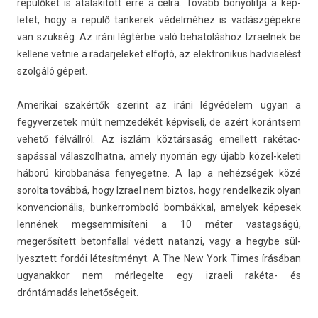
repülőket is átalakított erre a célra. Tovább bonyolít­ja a kép­
letet, hogy a repülő tan­kerek védelméhez is vadászgépekre
van szükség. Az iráni légtérbe való be­hatolás­hoz Iz­rael­nek be
kel­lene vet­nie a radar­jeleket el­fojtó, az elektronikus had­viselést
szolgáló gépeit.
Amerikai szakértők szerint az iráni légvédelem ugyan a
fegyver­zetek múlt nem­zedékét kép­viseli, de azért korántsem
vehető félvállról. Az iszlám köztársaság em­el­lett rakétac­
sapáss­al válas­zolhat­na, amely nyomán egy újabb közel-keleti
háború kirob­banása fenyeget­ne. A lap a nehézségek közé
sorol­ta továbbá, hogy Iz­rael nem bi­ztos, hogy re­ndel­kezik olyan
kon­vencionális, bun­kerrom­boló bombákkal, amelyek képesek
lennének meg­semmisíteni a 10 méter vas­tagságú,
megerősített bet­on­fall­al védett natan­zi, vagy a hegybe sül­
lyesztett fordói létesítményt. A The New York Times írásában
ugyanak­kor nem mér­legel­te egy iz­raeli rakéta- és
dróntámadás lehetőségeit.