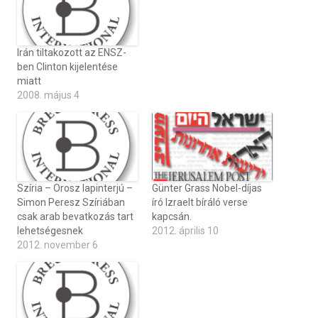
Irán tiltakozott az ENSZ-
ben Clinton kijelentése
miatt
2008. május 4
Szíria – Orosz lapinterjú –
Günter Grass Nobel-díjas
Simon Peresz Szíriában
író Izraelt bíráló verse
csak arab bevatkozás tart
kapcsán.
lehetségesnek
2012. április 10
2012. november 6