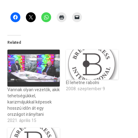
Related
El lehetne rabolni
2008. szeptember 9
Vannak olyan vezetők, akik
tehetségükkel,
karizmájukkal képesek
hosszú időn át egy
országot irányítani
2021. április 15