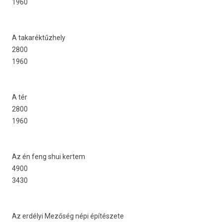
1960
A takaréktűzhely
2800
1960
A tér
2800
1960
Az én feng shui ker­tem
4900
3430
Az erdélyi Mezőség népi építészete