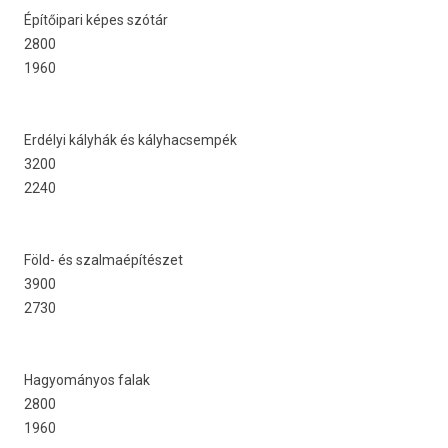
Építőipari képes szótár
2800
1960
Erdélyi kályhák és kályhac­sempék
3200
2240
Föld- és szal­maépítés­zet
3900
2730
Hagyományos falak
2800
1960