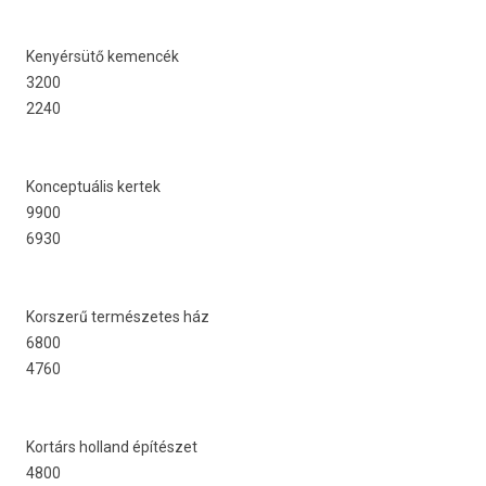
Kenyérsütő kemen­cék
3200
2240
Kon­ceptuális ker­tek
9900
6930
Korsz­erű ter­mészetes ház
6800
4760
Kortárs hol­land építészet
4800