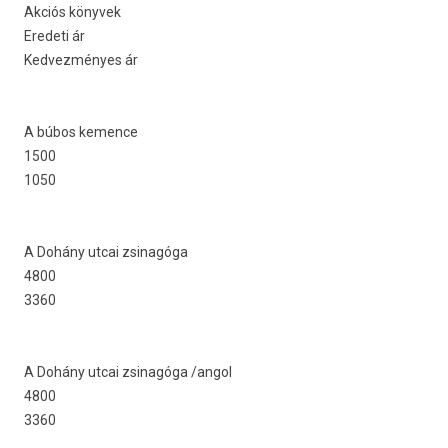
Akciós könyvek
Eredeti ár
Ked­vezményes ár
A búbos kem­ence
1500
1050
A Dohány utcai zsinagóga
4800
3360
A Dohány utcai zsinagóga /angol
4800
3360