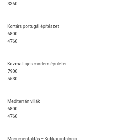
3360
Kortárs por­tugál építészet
6800
4760
Kozma Lajos modern épületei
7900
5530
Mediter­rán villák
6800
4760
Monumen­talitás – Kritikai antológia