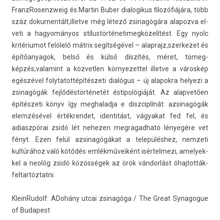
FranzRosenzweig és Mar­tin Buber di­alogikus filozófiájára, több
száz dokumen­tált,il­letve még létező zsinagógára al­apoz­va el­
veti a hagyományos stílus­történetimeg­közelítést. Egy nyolc
kritériumot felölelő mátrix segítségével – al­ap­rajz,szer­kezet és
építőanyagok, belső és külső díszítés, méret, tömeg­
képzés,valamint a köz­vetl­en kör­nyezet­tel il­let­ve a városkép
egészével folytatot­tépítés­zeti dialógus – új al­apok­ra helyezi a
zsinagógák fejlődéstörténetét éstipológiáját. Az al­ap­vető­en
építészeti könyv így meg­halad­ja e dis­zcip­línát: az­sinagógák
elemzésével érték­rendet, iden­titást, vágyakat fed fel, és
adiaszpórai zsidó lét nehez­en meg­ragad­ható lényegére vet
fényt. Ezen felül az­sinagógákat a településhez, nem­zeti
kultúrához való kötődés emlékműveiként isér­telmezi, amelyek­
kel a neológ zsidó közösségek az örök vándorlást óhaj­tották­
feltar­tóztat­ni.
Klein­Rudolf: ADohány utcai zsinagóga / The Great Syn­agogue
of Budapest