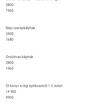
2800
1960
Népi cserépkályhák
2400
1680
Öntöttvas kályhák
2800
1960
Öt könyv a régi építészetről 1-5. kötet
14 900
9900