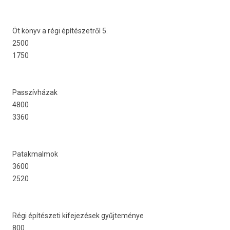
Öt könyv a régi építészetről 5.
2500
1750
Passzívházak
4800
3360
Patak­malmok
3600
2520
Régi építészeti kifejezések gyűjteménye
800