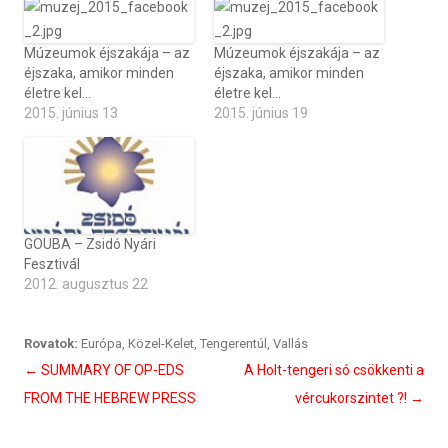
Múzeumok éjszakája – az
Múzeumok éjszakája – az
éjszaka, amikor minden
éjszaka, amikor minden
életre kel…
életre kel…
2015. június 13
2015. június 19
GOUBA – Zsidó Nyári
Fesztivál
2012. augusztus 22
Rovatok:
Európa
,
Közel-Kelet
,
Tengerentúl
,
Vallás
Bejegyzés
←
SUMMARY OF OP-EDS
A Holt-tengeri só csökkenti a
navigáció
FROM THE HEBREW PRESS
vércukorszintet ?!
→