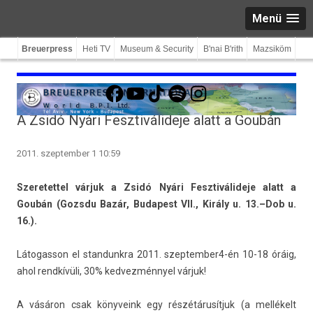
Menü
Breuerpress
Heti TV
Museum & Security
B'nai B'rith
Mazsiköm
Facebook
YouTube
TikTok
Spotify
Instagram
A Zsidó Nyári Fesztiválideje alatt a Goubán
2011. szeptember 1 10:59
Szeretet­tel várjuk a Zsidó Nyári Fesztiválideje alatt a
Goubán (Gozsdu Bazár, Budapest VII., Király u. 13.–Dob u.
16.).
Látogas­son el stan­dunkra 2011. szeptember4-én 10-18 óráig,
ahol rendkívüli, 30% ked­vezmén­nyel várjuk!
A vásáron csak könyveink egy részétárusítjuk (a mellékelt