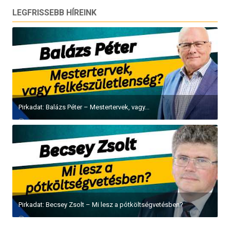
LEGFRISSEBB HÍREINK
Pirkadat: Balázs Péter – Mestertervek, vagy...
Pirkadat: Becsey Zsolt – Mi lesz a pótköltségvetésben?