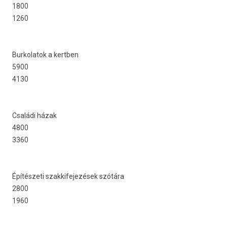
1800
1260
Bur­kolatok a kertb­en
5900
4130
Családi házak
4800
3360
Építészeti szak­kifejezések szótára
2800
1960