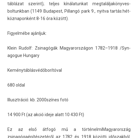
táblázat szerint); tel­jes kínálatun­kat meg­talál­jakönyves­
boltunkban (1149 Budapest, Pil­langó park 9., nyit­va tar­tás:hét­
köznapon­ként 8-16 óra között).
Figyel­mébe ajánljuk:
Klein Rudolf: Zsinagógák Magyarországon 1782–1918 /Syn­
agogue Hun­ga­ry
Keménytáblásvédőborítóval
680 oldal
Il­lusztráció: kb. 2000színes fotó
14 900 Ft (az akció ideje alatt 10 430 Ft)
Ez az első átfogó mű a tör­ténel­miMagyarország
zsinagógaépítés­zetéről az 1782 és 1918 közötti időszakból.