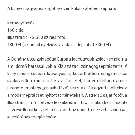
A könyv magyar és angol nyelv­en külön kötetb­en kap­ható.
Keménytáblás
160 oldal
Il­lusztráció: kb. 300 színes fotó
4800 Ft (az angol nyelvű is; az akció ideje alatt 3360 Ft)
A Dohány ut­caiz­sinagóga Európa leg­nagyobb zsidó temploma,
ami döntő hatással volt a XIX.századi zsinagógaépítés­zetre. A
könyv nem csupán lát­ványosan, közérthetően ésugyanak­kor
szakszerű­en mutat­ja be az épületet, hanem feltárja annak
üzenetét,min­tegy „ol­vashatóvá” teszi azt és egyúttal el­helyezi
a moder­népítés­zet nyitott történetében. A szerző saját fotóival
il­lusztrált mű élvezetes­kalandra hív, miközben szin­te
észrevétlenül készteti az olvasót az épület, ésez­zel a zsidóság
jelen­létének megértésére.