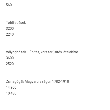
560
Tetőfedések
3200
2240
Vályogházak – Építés, korszerűsítés, átalakítás
3600
2520
Zsinagógák Magyarországon 1782-1918
14 900
10 430