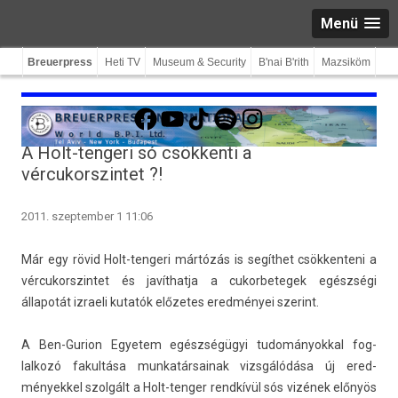
Menü
Breuerpress
Heti TV
Museum & Security
B'nai B'rith
Mazsiköm
Facebook
YouTube
TikTok
Spotify
Instagram
A Holt-tengeri só csökkenti a
vércukorszintet ?!
2011. szeptember 1 11:06
Már egy rövid Holt-tengeri mártózás is segíthet csök­kenteni a
vér­cukorszin­tet és javít­hatja a cukor­betegek egészségi
állapotát iz­raeli kutatók előzetes eredményei szerint.
A Ben-Gurion Egyetem egészségügyi tudományokk­al fog­
lalkozó fakul­tása mun­katár­sainak vizsgálódása új ered­
mények­kel szolgált a Holt-tenger rendkívül sós vizének előnyös