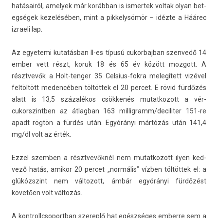
hatásairól, amelyek már korábban is is­mertek vol­tak olyan bet­
eg­ségek kezelésében, mint a pik­kelysömör – idézte a Háárec
iz­raeli lap.
Az egyetemi kutatásban II-es típusú cukor­bajban szen­vedő 14
ember vett részt, koruk 18 és 65 év között moz­gott. A
résztvevők a Holt-tenger 35 Celsius-fokra melegített vizével
feltöltött meden­céb­en töltöttek el 20 per­cet. E rövid fürdőzés
alatt is 13,5 százalékos csökkenés mutat­kozott a vér­
cukorszintb­en az átlag­ban 163 mil­ligramm/decilit­er 151-re
apadt rögtön a fürdés után. Egyórányi mártózás után 141,4
mg/dl volt az érték.
Ezzel szemb­en a résztvevők­nél nem mutat­kozott ilyen ked­
vező hatás, amikor 20 per­cet „normális” vízben töltöttek el: a
glükózszint nem vál­tozott, ámbár egyórányi fürdőzést
követően volt változás.
A kontrollcsoportban szereplő hat egészséges em­ber­re sem a