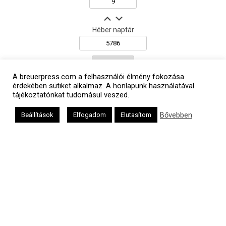
Héber naptár
אב
A breuerpress.com a felhasználói élmény fokozása
érdekében sütiket alkalmaz. A honlapunk használatával
tájékoztatónkat tudomásul veszed.
Bővebben
Beállítások
Elfogadom
Elutasítom
Oldalunkat a Mazsök támogatja