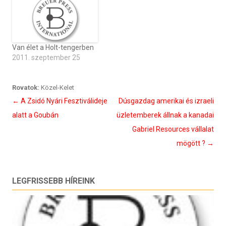
Van élet a Holt-tengerben
2011. szeptember 25
Rovatok:
Közel-Kelet
Bejegyzés
←
A Zsidó Nyári Fesztiválideje
Dúsgazdag amerikai és izraeli
navigáció
alatt a Goubán
üzletemberek állnak a kanadai
Gabriel Resources vállalat
mögött ?
→
LEGFRISSEBB HÍREINK