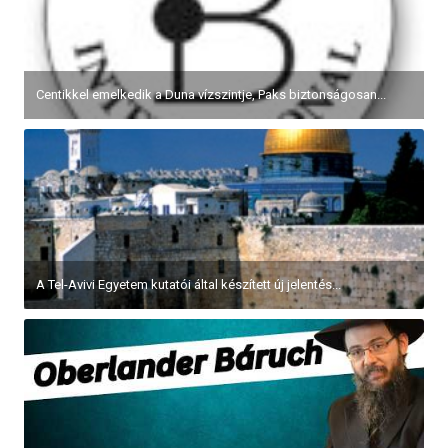
Centikkel emelkedik a Duna vízszintje, Paks biztonságosan...
A Tel-Avivi Egyetem kutatói által készített új jelentés...