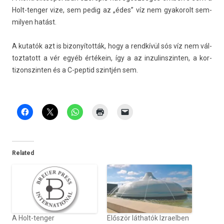
Holt-tenger vize, sem pedig az „édes” víz nem gyakorolt sem­
mily­en hatást.
A kutatók azt is bi­zonyítot­ták, hogy a rendkívül sós víz nem vál­
toztatott a vér egyéb értékein, így a az in­zulinszint­en, a kor­
tizonszint­en és a C-peptid szintjén sem.
Related
A Holt-tenger
Először láthatók Izraelben