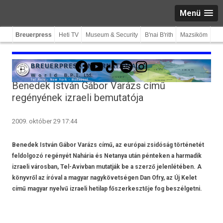
Menü
Breuerpress
Heti TV
Museum & Security
B'nai B'rith
Mazsiköm
Facebook
YouTube
TikTok
Spotify
Instagram
Benedek István Gábor Varázs című
regényének izraeli bemutatója
2009. október 29 17:44
Benedek István Gábor Varázs című, az európai zsidóság történetét
feldolgozó regényét Nahária és Netanya után pénteken a harmadik
izraeli városban, Tel-Avivban mutatják be a szerző jelenlétében. A
könyvről az íróval a magyar nagykövetségen Dan Ofry, az Új Kelet
című magyar nyelvű izraeli hetilap főszerkesztője fog beszélgetni.