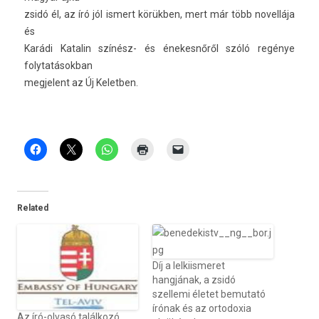
zsidó él, az író jól is­mert körükben, mert már több novel­lája
és
Karádi Katalin színész- és énekes­nőről szóló regénye
folytatások­ban
meg­jelent az Új Keletb­en.
Related
Díj a lelkiismeret
hangjának, a zsidó
szellemi életet bemutató
írónak és az ortodoxia
Az író-olvasó találkozó