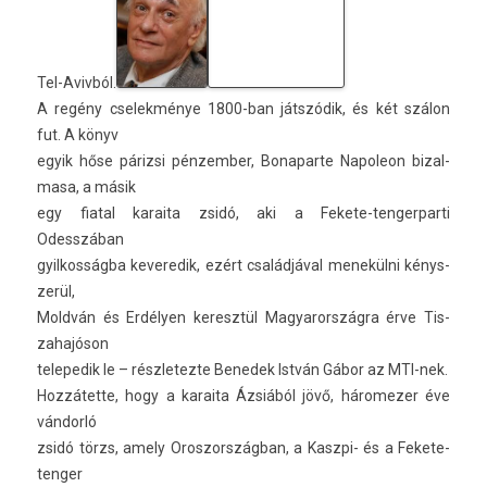
Tel-Avivból.
A regény cselek­ménye 1800-ban játszódik, és két szálon
fut. A könyv
egyik hőse párizsi pén­zemb­er, Bonapar­te Napoleon bi­zal­
masa, a másik
egy fiat­al karaita zsidó, aki a Fekete-tengerparti
Odesszában
gyil­kosság­ba keveredik, ezért családjával menekülni kénys­
zerül,
Moldván és Erdélyen keresztül Magyarország­ra érve Tis­
zahajóson
telepedik le – részletez­te Be­nedek István Gábor az MTI-nek.
Hozzátette, hogy a karaita Ázsiából jövő, háromez­er éve
vándorló
zsidó törzs, amely Oros­zország­ban, a Kaszpi- és a Fekete-
tenger