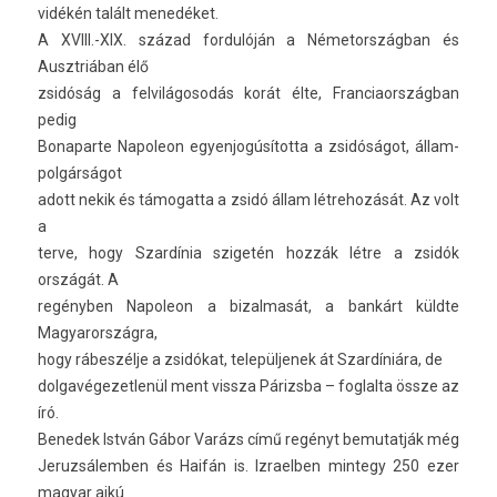
vidékén talált menedéket.
A XVIII.-XIX. század for­dulóján a Németország­ban és
Ausztriában élő
zsidóság a fel­világosodás korát élte, Fran­ciaország­ban
pedig
Bonapar­te Napoleon egyen­jogúsítot­ta a zsidóságot, állam­
polgár­ságot
adott nekik és támogat­ta a zsidó állam lét­rehozását. Az volt
a
terve, hogy Szardínia szigetén hozzák létre a zsidók
országát. A
regényben Napoleon a bi­zal­masát, a bankárt küldte
Magyarország­ra,
hogy rábeszélje a zsidókat, települ­jenek át Szardíniára, de
dol­gavégezet­lenül ment vissza Párizsba – fog­lalta össze az
író.
Be­nedek István Gábor Varázs című regényt be­mutat­ják még
Jeruz­sálemb­en és Haifán is. Iz­raelb­en min­tegy 250 ezer
magyar ajkú