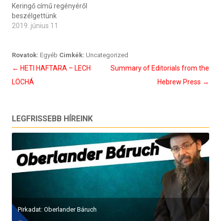
Keringő című regényéről
beszélgettünk
2019. június 11
Rovatok:
Egyéb
Cimkék:
Uncategorized
Bejegyzés
←
HETI HAFTARA – LECH
Summary of Editorials from the
navigáció
LÖCHÁ
Hebrew Press
→
LEGFRISSEBB HÍREINK
Pirkadat: Oberlander Báruch