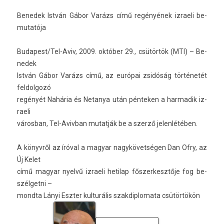
Be­nedek István Gábor Varázs című regényének iz­raeli be­
mutatója
Budapest/Tel-Aviv, 2009. október 29., csütörtök (MTI) – Be­
nedek
István Gábor Varázs című, az európai zsidóság történetét
fel­dolgozó
regényét Nahária és Netanya után pén­tek­en a har­madik iz­
raeli
város­ban, Tel-Avivban mutat­ják be a szerző jelen­létéb­en.
A könyvről az íróval a magyar nagykövetségen Dan Ofry, az
Új Kelet
című magyar nyelvű iz­raeli hetilap fős­zerkesztője fog be­
szél­getni –
mondta Lányi Eszt­er kul­turális szak­diplomata csütörtökön