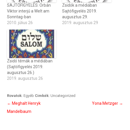
SAJTÓFIGYELÉS: Orbán
Zsidók a médiában
Viktor interjú a Welt am
Sajtófigyelés 2019.
Sonntag-ban
augusztus 29.
2010. július 26
2019. augusztus 29
Zsidó témák a médiában
(Sajtófigyelés 2019.
augusztus 26.)
2019. augusztus 26
Rovatok:
Egyéb
Cimkék:
Uncategorized
Bejegyzés
←
Meghalt Henryk
Yona Metzger
→
navigáció
Mandelbaum