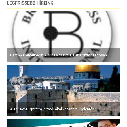
LEGFRISSEBB HÍREINK
Centikkel emelkedik a Duna vízszintje, Paks biztonságosan...
A Tel-Avivi Egyetem kutatói által készített új jelentés...