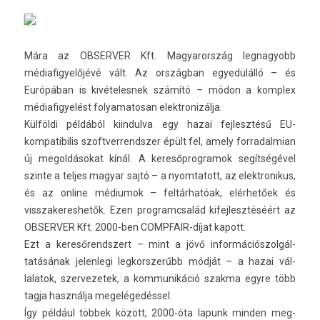
Mára az OB­SERV­ER Kft. Magyarország leg­nagyobb
médiafigyelőjévé vált. Az országban egyedülálló – és
Európában is kivételes­nek számító – módon a komplex
médiafigyelést folyamatosan elektronizál­ja.
Külföldi példából kiin­dulva egy hazai fej­lesztésű EU-
kompatibilis szoftver­rendsz­er épült fel, amely for­radal­mian
új megol­dásokat kínál. A keresőp­rogramok segítségével
szin­te a tel­jes magyar sajtó – a nyom­tatott, az elektronikus,
és az on­line médiumok – feltárhatóak, elérhetőek és
visszakeres­hetők. Ezen pro­gramcsalád kifej­lesztéséért az
OB­SERV­ER Kft. 2000-ben COMPFAIR-díjat kapott.
Ezt a keresőrendszert – mint a jövő in­for­mációs­zolgál­
tatásának jelen­legi leg­korszerűbb módját – a hazai vál­
lalatok, szer­vezetek, a kom­munikáció szak­ma egyre több
tagja használja megelégedéssel.
Így például többek között, 2000-óta lapunk mind­en meg­