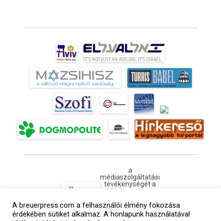
a
médiaszolgáltatási
tevékenységét a
Médiatanács a
Médiatanács
Támogatási
A breuerpress.com a felhasználói élmény fokozása
Programja
érdekében sütiket alkalmaz. A honlapunk használatával
keretében