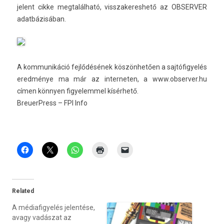
jelent cikke meg­talál­ható, visszakeres­hető az OB­SERV­ER
adatbázisában.
A kom­munikáció fejlődésének köszönhetően a saj­tófigyelés
eredménye ma már az in­ter­net­en, a
www.ob­server.hu
címen könnyen figyelem­mel kísérhető.
BreuerPress – FPI Info
Related
A médiafigyelés jelentése,
avagy vadászat az