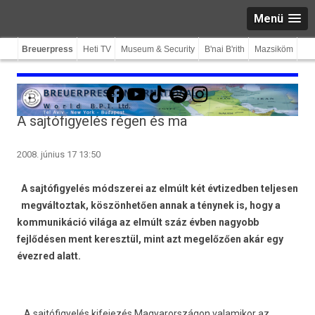
Menü
Breuerpress
Heti TV
Museum & Security
B'nai B'rith
Mazsiköm
Facebook
YouTube
TikTok
Spotify
Instagram
A sajtófigyelés régen és ma
2008. június 17 13:50
A sajtófigyelés módszerei az elmúlt két évtizedben teljesen
megváltoztak, köszönhetően annak a ténynek is, hogy a
kommunikáció világa az elmúlt száz évben nagyobb
fejlődésen ment keresztül, mint azt megelőzően akár egy
évezred alatt.
A sajtófigyelés kifejezés Magyarországon valamikor az