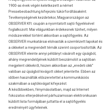
1900-as évek végén keletkezett a német
Pressebeobachtung kifejezés tükörfordításaként.
Tevékenységének kezdetekor, Magyarországon az
OBSERVER Kft. csupán a nyomtatott sajtó figyelésével
foglalkozott. Mai világunkban érdekesnek tűnhet, milyen
módszerekkel történt akkoriban a sajtófigyelés. Az
OBSERVER munkatársai elolvasták a szemlézett lapokat és
a cikkeket a megrendelt témák szerint csoportosították. Az
OBSERVER eleinte annyi példányt vásárolt egy újságból,
ahány megrendelőjének küldött beszámolót a sajtóban
megjelent cikkekről, hiszen akkoriban az „eredeti cikk”
valóban az újságból kivágott cikket jelentette. Ebben az
időben használták előszeretettel a kommunikációs
szakmában a sajtókivágat kifejezést.
A későbbiekben, fénymásolatban, majd az Internet
fokozatos elterjedésével párhuzamosan elektronikusan
küldött lista formájában juttatta el a sajtófigyelés
eredményét ügyfeleinek.