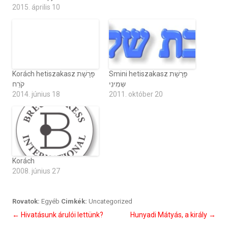
2015. április 10
Korách hetiszakasz פָּרָשָׁת
קֹרַח
2014. június 18
Smini hetiszakasz פָּרָשָׁת
שְּמִינִי
2011. október 20
Korách
2008. június 27
Rovatok:
Egyéb
Cimkék:
Uncategorized
Bejegyzés
←
Hivatásunk árulói lettünk?
Hunyadi Mátyás, a király
→