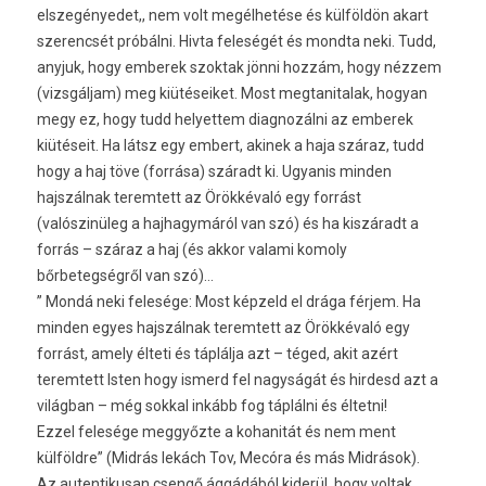
elszegényedet,, nem volt megélhetése és külföldön akart
szerencsét próbálni. Hivta feleségét és mondta neki. Tudd,
anyjuk, hogy emberek szoktak jönni hozzám, hogy nézzem
(vizsgáljam) meg kiütéseiket. Most megtanitalak, hogyan
megy ez, hogy tudd helyettem diagnozálni az emberek
kiütéseit. Ha látsz egy embert, akinek a haja száraz, tudd
hogy a haj töve (forrása) száradt ki. Ugyanis minden
hajszálnak teremtett az Örökkévaló egy forrást
(valószinüleg a hajhagymáról van szó) és ha kiszáradt a
forrás – száraz a haj (és akkor valami komoly
bőrbetegségről van szó)…
” Mondá neki felesége: Most képzeld el drága férjem. Ha
minden egyes hajszálnak teremtett az Örökkévaló egy
forrást, amely élteti és táplálja azt – téged, akit azért
teremtett Isten hogy ismerd fel nagyságát és hirdesd azt a
világban – még sokkal inkább fog táplálni és éltetni!
Ezzel felesége meggyőzte a kohanitát és nem ment
külföldre” (Midrás lekách Tov, Mecóra és más Midrások).
Az autentikusan csengő ággádából kiderül, hogy voltak