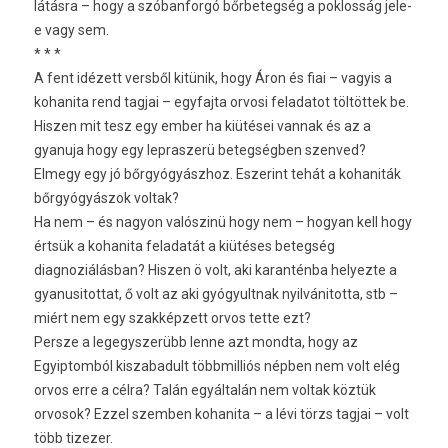
látásra – hogy a szóbanforgó bőrbetegség a poklosság jele-
e vagy sem.
* * *
A fent idézett versből kitünik, hogy Áron és fiai – vagyis a
kohanita rend tagjai – egyfajta orvosi feladatot töltöttek be.
Hiszen mit tesz egy ember ha kiütései vannak és az a
gyanuja hogy egy lepraszerü betegségben szenved?
Elmegy egy jó bőrgyógyászhoz. Eszerint tehát a kohaniták
bőrgyógyászok voltak?
Ha nem – és nagyon valószinü hogy nem – hogyan kell hogy
értsük a kohanita feladatát a kiütéses betegség
diagnoziálásban? Hiszen ö volt, aki karanténba helyezte a
gyanusitottat, ő volt az aki gyógyultnak nyilvánitotta, stb –
miért nem egy szakképzett orvos tette ezt?
Persze a legegyszerübb lenne azt mondta, hogy az
Egyiptomból kiszabadult többmilliós népben nem volt elég
orvos erre a célra? Talán egyáltalán nem voltak köztük
orvosok? Ezzel szemben kohanita – a lévi törzs tagjai – volt
több tizezer.