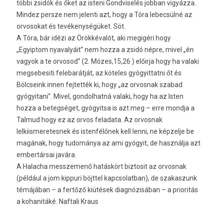
többi zsidók és őket az isteni Gondviselés jobban vigyázza.
Mindez persze nem jelenti azt, hogy a Tóra lebecsülné az
orvosokat és tevékenységüket. Söt.
A Tóra, bár idézi az Örökkévalót, aki megigéri hogy
„Egyiptom nyavalyáit” nem hozza a zsidó népre, mivel „én
vagyok a te orvosod” (2. Mózes,15,26 ) előirja hogy ha valaki
megsebesiti felebarátját, az köteles gyógyittatni őt és
Bölcseink innen fejtették ki, hogy „az orvosnak szabad
gyógyitani”. Mivel, gondolhatná valaki, hogy ha az Isten
hozza a betegséget, gyógyitsa is azt meg – erre mondja a
Talmud hogy ez az orvos feladata. Az orvosnak
lelkiismeretesnek és istenfélőnek kell lenni, ne képzelje be
magának, hogy tudománya az ami gyógyit, de használja azt
embertársai javára.
A Halacha messzemenő hatáskört biztosit az orvosnak
(például a jom kippuri böjttel kapcsolatban), de szakaszunk
témájában – a fertőző kiütések diagnózisában – a prioritás
a kohanitáké. Naftali Kraus