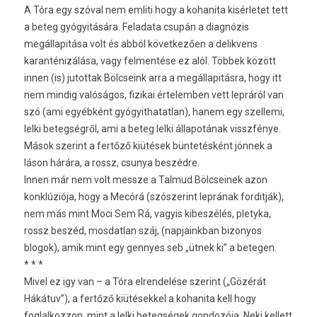
A Tóra egy szóval nem emliti hogy a kohanita kisérletet tett
a beteg gyógyitására. Feladata csupán a diagnózis
megállapitása volt és abból következően a delikvens
karanténizálása, vagy felmentése ez alól. Többek között
innen (is) jutottak Bölcseink arra a megállapitásra, hogy itt
nem mindig valóságos, fizikai értelemben vett lepráról van
szó (ami egyébként gyógyithatatlan), hanem egy szellemi,
lelki betegségről, ami a beteg lelki állapotának visszfénye.
Mások szerint a fertőző kiütések büntetésként jönnek a
láson hárára, a rossz, csunya beszédre.
Innen már nem volt messze a Talmud Bölcseinek azon
konklúziója, hogy a Mecórá (szószerint leprának forditják),
nem más mint Moci Sem Rá, vagyis kibeszélés, pletyka,
rossz beszéd, mosdatlan száj, (napjainkban bizonyos
blogok), amik mint egy gennyes seb „ütnek ki” a betegen.
* * *
Mivel ez igy van – a Tóra elrendelése szerint („Gözérát
Hákátuv”), a fertőző kiütésekkel a kohanita kell hogy
foglalkozzon, mint a lelki betegségek gondozója. Neki kellett