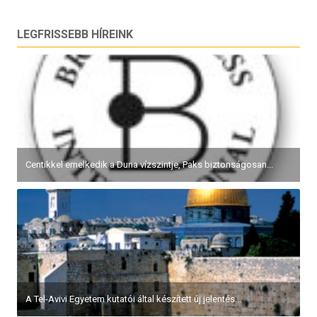
navigáció
LEGFRISSEBB HÍREINK
Centikkel emelkedik a Duna vízszintje, Paks biztonságosan...
A Tel-Avivi Egyetem kutatói által készített új jelentés...