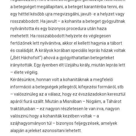
a betegséget megállapitani, a beteget karanténba tenni, és
egy héttel később ujra megvizsgálni, javult- e a helyzet vagy
rosszabbodott. Ha javult – a kohanita a beteget gyógyultnak
nyilvánitotta és egy bizonyos procedura után haza
mehetett. Ha rosszabbodott helyzete és véglegesen
fertőzőnek lett nyilvánitva, akkor el kellett hagynia a tábort
és családját. A királyok korában speciális leprás házak voltak
(„Bét Háchofsit”) ahová a gyógyithatatlan betegeteket
irányitották. Egy ilyenben élt Uzijáhu király, miután leprás lett
– élete végéig.
Kérdésünkre, honnan volt a kohanitáknak a megfelelő
információ a betegségek jellegéről, kifejezési formáiról, stb
– valószinüleg az a válasz, hogy ez évszázadokon keresztül
apáról fiurá szállt. Miután a Misnában – Nögáim, a Táhárot
traktátusban – ez nagyon részletesen le van irva, nagyon
valószinü hogy a kohaniták kezében voltak – a
szájhagyományon túl – bizonyos feljegyzések, amelyek
alapján a jeleket azonositani lehetett.