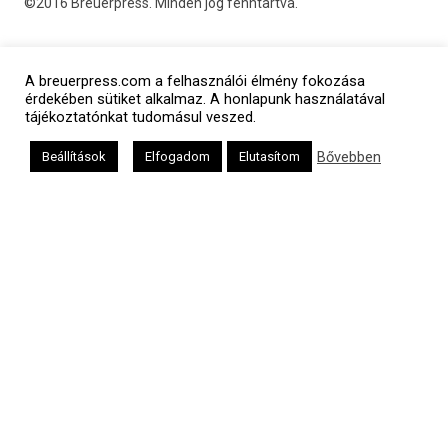
©2016 Breuerpress. Minden jog fenntartva.
A breuerpress.com a felhasználói élmény fokozása
érdekében sütiket alkalmaz. A honlapunk használatával
tájékoztatónkat tudomásul veszed.
Bővebben
Beállítások
Elfogadom
Elutasítom