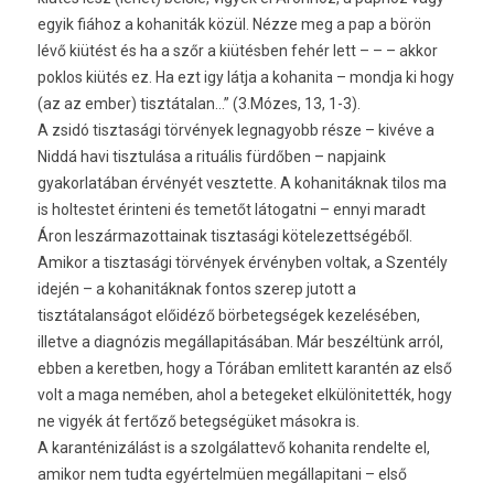
egyik fiához a kohaniták közül. Nézze meg a pap a börön
lévő kiütést és ha a szőr a kiütésben fehér lett – – – akkor
poklos kiütés ez. Ha ezt igy látja a kohanita – mondja ki hogy
(az az ember) tisztátalan…” (3.Mózes, 13, 1-3).
A zsidó tisztasági törvények legnagyobb része – kivéve a
Niddá havi tisztulása a rituális fürdőben – napjaink
gyakorlatában érvényét vesztette. A kohanitáknak tilos ma
is holtestet érinteni és temetőt látogatni – ennyi maradt
Áron leszármazottainak tisztasági kötelezettségéből.
Amikor a tisztasági törvények érvényben voltak, a Szentély
idején – a kohanitáknak fontos szerep jutott a
tisztátalanságot előidéző börbetegségek kezelésében,
illetve a diagnózis megállapitásában. Már beszéltünk arról,
ebben a keretben, hogy a Tórában emlitett karantén az első
volt a maga nemében, ahol a betegeket elkülönitették, hogy
ne vigyék át fertőző betegségüket másokra is.
A karanténizálást is a szolgálattevő kohanita rendelte el,
amikor nem tudta egyértelmüen megállapitani – első