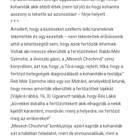
kohaniták akik ebből éltek (nem túl jól) és hogy kohanita
asszony is tehette az azonositást – férje helyett…
* * *
Amellett, hogy a kiütéseket szellemi-lelki tüneteknek
tekintették és úgy kezelték – nem tekintettek el Bölcseink
attól a lehetőségtől sem, hogy azok fertőzők lehetnek.
Voltak aki messze elkerülték a fertőzötteket. Rabbi Méir
Szimche, a dvinszki gáon, a „Mesech Chochmá” cimü
könyvében, azt irja, hogy „a Tóra nagy, rejtett, titka, hogy a
fertőző betegségek diagnozálását a kohanitákra testálja.”
Reb Méir Szimche idéz egy sor Midrást, amelyekből kitünik,
hogy neves amoriták elkerülték a fertőzőttek tájékát
(Vájikrá rábbá, 16, 3). Ugyanott találjuk, hogy Rés Lákis
„kövekkel dobálta a fertőzöttekett akik elhagyták a nekik
kijelőlt karantént, mondván: menj a helyedre, ne fertőzd
meg az embereket!”
„Mesech Chochmá” konkluziója: azért kapták a kohaniták
ezt a hálátlan feladatot, mert ők immunisabbak, mint a