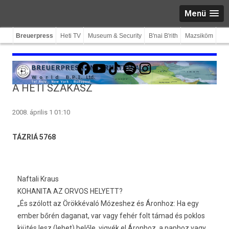
Menü
Breuerpress
Heti TV
Museum & Security
B'nai B'rith
Mazsiköm
Facebook
YouTube
TikTok
Spotify
Instagram
A HETI SZAKASZ
2008. április 1 01:10
TÁZRIÁ 5768
Naftali Kraus
KOHANITA AZ ORVOS HELYETT?
„És szólott az Örökkévaló Mózeshez és Áronhoz: Ha egy
ember bőrén daganat, var vagy fehér folt támad és poklos
kiütés lesz (lehet) belőle, vigyék el Áronhoz, a paphoz vagy