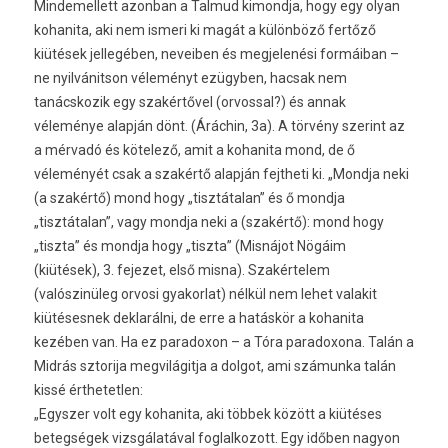
Mindemellett azonban a Talmud kimondja, hogy egy olyan
kohanita, aki nem ismeri ki magát a különböző fertőző
kiütések jellegében, neveiben és megjelenési formáiban –
ne nyilvánitson véleményt ezügyben, hacsak nem
tanácskozik egy szakértővel (orvossal?) és annak
véleménye alapján dönt. (Áráchin, 3a). A törvény szerint az
a mérvadó és kötelező, amit a kohanita mond, de ő
véleményét csak a szakértő alapján fejtheti ki. „Mondja neki
(a szakértő) mond hogy „tisztátalan” és ő mondja
„tisztátalan”, vagy mondja neki a (szakértő): mond hogy
„tiszta” és mondja hogy „tiszta” (Misnájot Nögáim
(kiütések), 3. fejezet, első misna). Szakértelem
(valószinüleg orvosi gyakorlat) nélkül nem lehet valakit
kiütésesnek deklarálni, de erre a hatáskör a kohanita
kezében van. Ha ez paradoxon – a Tóra paradoxona. Talán a
Midrás sztorija megvilágitja a dolgot, ami számunka talán
kissé érthetetlen:
„Egyszer volt egy kohanita, aki többek között a kiütéses
betegségek vizsgálatával foglalkozott. Egy időben nagyon