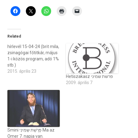
Related
hírlevél 15-04-24 (brit mila,
zsinagógai főtitkár, május
1-i közös program, adó 1%
stb.)
2015. április 23
Hetiszakasz פרשת שמיני
2009. április 7
Smini פָּרָשָׁת שְּמִינִי Ma az
Omer 7. napja van.