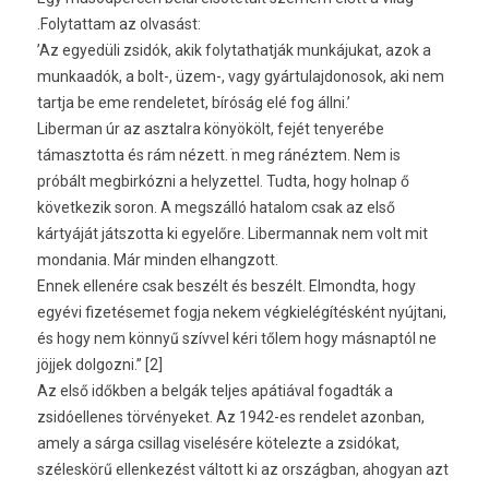
.Folytattam az olvasást:
’Az egyedüli zsidók, akik folytathatják munkájukat, azok a
munkaadók, a bolt-, üzem-, vagy gyártulajdonosok, aki nem
tartja be eme rendeletet, bíróság elé fog állni.’
Liberman úr az asztalra könyökölt, fejét tenyerébe
támasztotta és rám nézett. ֹn meg ránéztem. Nem is
próbált megbirkózni a helyzettel. Tudta, hogy holnap ő
következik soron. A megszálló hatalom csak az első
kártyáját játszotta ki egyelőre. Libermannak nem volt mit
mondania. Már minden elhangzott.
Ennek ellenére csak beszélt és beszélt. Elmondta, hogy
egyévi fizetésemet fogja nekem végkielégítésként nyújtani,
és hogy nem könnyű szívvel kéri tőlem hogy másnaptól ne
jöjjek dolgozni.” [2]
Az első időkben a belgák teljes apátiával fogadták a
zsidóellenes törvényeket. Az 1942-es rendelet azonban,
amely a sárga csillag viselésére kötelezte a zsidókat,
széleskörű ellenkezést váltott ki az országban, ahogyan azt