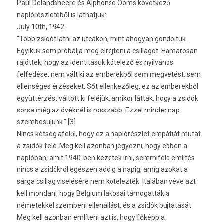
Paul Delandsheere és Alphonse Ooms következő
naplórészletéből is láthatjuk:
July 10th, 1942
“Több zsidót látni az utcákon, mint ahogyan gondoltuk.
Egyikük sem próbálja meg elrejteni a csillagot. Hamarosan
rájöttek, hogy az identitásuk kötelező és nyilvános
felfedése, nem vált ki az emberekből sem megvetést, sem
ellenséges érzéseket. Sőt ellenkezőleg, ez az emberekből
együttérzést váltott ki feléjük, amikor látták, hogy a zsidók
sorsa még az övéknél is rosszabb. Ezzel mindennap
szembesülünk.” [3]
Nincs kétség afelől, hogy ez a naplórészlet empátiát mutat
a zsidók felé. Meg kell azonban jegyezni, hogy ebben a
naplóban, amit 1940-ben kezdtek írni, semmiféle említés
nincs a zsidókról egészen addig a napig, amíg azokat a
sárga csillag viselésére nem kötelezték. ֱltalában véve azt
kell mondani, hogy Belgium lakosai támogatták a
németekkel szembeni ellenállást, és a zsidók bujtatását.
Meg kell azonban említeni azt is, hogy főképp a