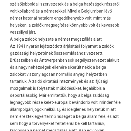
szélsőjobboldali szervezetek és a belga hatóságok részéről
volt kollaborálás a németekkel. Mivel a Belgiumban lévő
német katonai hatalom engedékenyebb volt, mint más
helyeken, a zsidók megsegítése könnyebb volt és kevesebb
veszéllyel járt.
A belga zsidók helyzete a német megszállás alatt
Az 1941 nyarán lejátszódott árjásítási folyamat a zsidók
gazdasági helyzetének összeomlásához vezetett.
Brüsszelben és Antwerpenben sok segélyszervezet alakult
és a nagy nehézségek ellenére sikerült nekik a belga
zsidókat viszonylagosan normális anyagi helyzetben
tartaniuk. A zsidó oktatási intézmények és az ifjúsági
mozgalmak is folytatták működésüket, legalábbis a
deportálásokig. Már említettük, hogy a belga zsidóság
legnagyobb része kelet-európai bevándorló volt, mindenféle
állampolgári jogok nélkül. j, és ideiglenes helyzetük miatt
nem éreztek egyértelmű hűséget a belga állam felé, és azt
sem hogy a törvényeket feltétlenül be kell tartaniuk,
különösen a német megszállás alatt. Van egy olyan