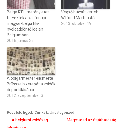
Belga RTL: merényletet
Végső búcsút vettek
terveztek a vasárnapi
Wilfried Martenstől
magyar-belga EB-
2013. október 19
nyolcaddöntő idején
Belgiumban
2016. június 25
A polgármester elismerte
Brüsszel szerepét a zsidók
deportálásában
2012. szeptember 3
Rovatok:
Egyéb
Cimkék:
Uncategorized
Bejegyzés
←
A belgiumi zsidóság
Megmarad az átjárhatóság
→
navigáció
kárpótlása