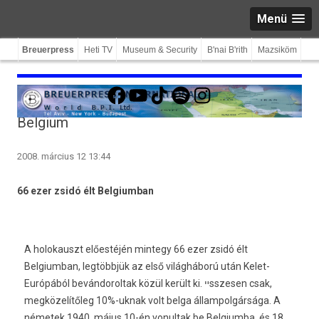
Menü
Breuerpress
Heti TV
Museum & Security
B'nai B'rith
Mazsiköm
Facebook
YouTube
TikTok
Spotify
Instagram
Belgium
2008. március 12 13:44
66 ezer zsidó élt Belgiumban
A holokauszt előestéjén mintegy 66 ezer zsidó élt
Belgiumban, legtöbbjük az első világháború után Kelet-
Európából bevándoroltak közül került ki. ײsszesen csak,
megközelítőleg 10%-uknak volt belga állampolgársága. A
németek 1940. május 10-én vonultak be Belgiumba, és 18