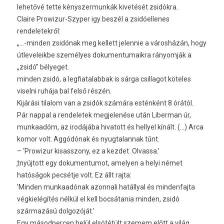
lehetővé tette kényszermunkák kivetését zsidókra.
Claire Prowizur-Szyper igy beszél a zsidóellenes
rendeletekről:
„…-minden zsidónak meg kellett jelennie a városházán, hogy
útleveleikbe személyes dokumentumaikra rányomják a
„zsidó” bélyeget.
minden zsidó, a legfiatalabbak is sárga csillagot köteles
viselni ruhája bal felső részén.
Kijárási tilalom van a zsidók számára esténként 8 órától.
Pár nappal a rendeletek megjelenése után Liberman úr,
munkaadóm, az irodájába hivatott és hellyel kínált. (…) Arca
komor volt. Aggódónak és nyugtalannak tűnt.
– ‘Prowizur kisasszony, ez a kezdet. Olvassa.’
ֱtnyújtott egy dokumentumot, amelyen a helyi német
hatóságok pecsétje volt. Ez állt rajta:
’Minden munkaadónak azonnali hatállyal és mindenfajta
végkielégítés nélkül el kell bocsátania minden, zsidó
származású dolgozóját.’
Egy másodpercen belül elsötétült szemem előtt a világ