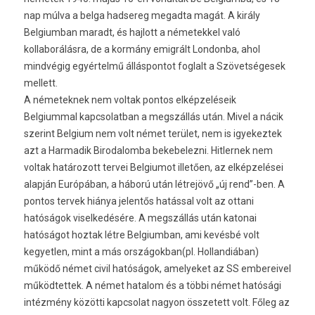
nap múlva a belga hadsereg megadta magát. A király
Belgiumban maradt, és hajlott a németekkel való
kollaborálásra, de a kormány emigrált Londonba, ahol
mindvégig egyértelmű álláspontot foglalt a Szövetségesek
mellett.
A németeknek nem voltak pontos elképzeléseik
Belgiummal kapcsolatban a megszállás után. Mivel a nácik
szerint Belgium nem volt német terület, nem is igyekeztek
azt a Harmadik Birodalomba bekebelezni. Hitlernek nem
voltak határozott tervei Belgiumot illetően, az elképzelései
alapján Európában, a háború után létrejövő „új rend”-ben. A
pontos tervek hiánya jelentős hatással volt az ottani
hatóságok viselkedésére. A megszállás után katonai
hatóságot hoztak létre Belgiumban, ami kevésbé volt
kegyetlen, mint a más országokban(pl. Hollandiában)
működő német civil hatóságok, amelyeket az SS embereivel
működtettek. A német hatalom és a többi német hatósági
intézmény közötti kapcsolat nagyon összetett volt. Főleg az