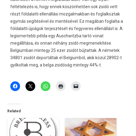
feltételezés is, hogy ennek köszönhetően sok zsidó vett
részt földalatti ellenállási mozgalmakban és foglalkoztak
egymás segítésével és mentésével. Ez magában foglalta a
földalatti újságok terjesztését és fegyveres ellenállást is. A
legismertebb példa egy Auschwitzba tartó vonat
megállítása, és onnan néhány zsidó megmenekítése.
Belgiumban mintegy 25 ezer zsidót bújtattak. A németek
34801 zsidót deportáltak el Belgiumból, akik közül 28902-t
gyilkoltak meg, a belga zsidóság mintegy 44%-t.
Related