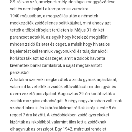
SS-ről van szó, amelynek mély ideológiai meggyőződése
volt és nem hajlott a kompromisszumokra.
1940 májusában, a megszállás után a németek
megkezdték zsidóellenes politikájukat, mint ahogy azt
tették a többi elfoglalt területen is. Május 31-én két
parancsot adtak ki, az egyik hogy kötelező megjelölni
minden zsidó üzletet és céget, a másik hogy hivatalos
bejelentést kell tenniük vagyonukról és tulajdonaikról.
Korlátozták azt az összeget, amit a zsidók havonta
kivehettek bankszámláikról, a saját megtakarított
pénzükből.
A hatalmi szervek megkezdték a zsidó gyárak árjásítását,
valamint követelték a zsidók eltávolítását minden gyár és
üzem vezető posztjaiból. Augusztus 29-én korlátozták a
zsidók mozgásszabadságát. A négy nagyvárosban volt csak
szabad lakniuk, és kijárási tilalmat róttak ki rájuk este 8 és
reggel 7 óra között. A későbbiekben zsidó gyerekeket
kizárták az iskolákból, valamint tilos lett a zsidóknak
elhagyniuk az országot. Egy 1942. márciusi rendelet