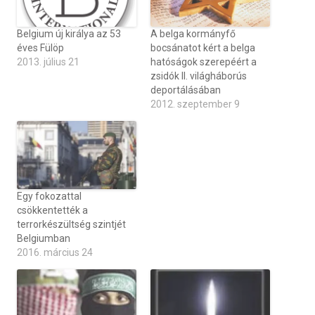
Belgium új királya az 53
A belga kormányfő
éves Fülöp
bocsánatot kért a belga
2013. július 21
hatóságok szerepéért a
zsidók II. világháborús
deportálásában
2012. szeptember 9
Egy fokozattal
csökkentették a
terrorkészültség szintjét
Belgiumban
2016. március 24