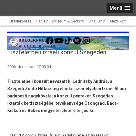
Menü
Breuerpress
Heti TV
Museum & Security
B'nai B'rith
Mazsiköm
Facebook
YouTube
TikTok
Spotify
Instagram
Tiszteletbeli izraeli konzul Szegeden
2006. december 17 09:04
Tiszteletbeli konzult nevezett ki Lednitzky András, a
Szegedi Zsidó Hitközség elnöke személyében Izrael Állam
budapesti nagykövete; a konzult pénteken Szegeden
iktatták be tisztségébe, tevékenysége Csongrád, Bács-
Kiskun és Békés megye területére terjed ki.
David Admon, Izrael Állam nagykövete az avatáson