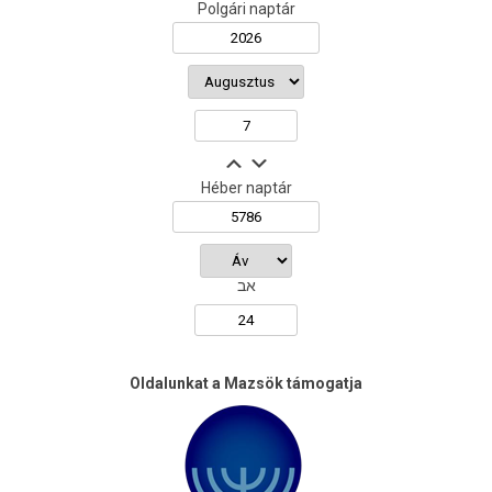
Polgári naptár
Héber naptár
אב
Oldalunkat a Mazsök támogatja