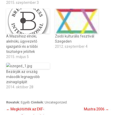
2015. szeptember 3
A Mazsihisz elnöki,
Zsidó kulturális fesztivál
alelnöki, ügyvezető
Szegeden
igazgatói és a többi
2012. szeptember 4
tisztségre jelöltek
2015. május 5
Bezárják az ország
második legnagyobb
zsinagógáját
2014. október 28
Rovatok:
Egyéb
Cimkék:
Uncategorized
Bejegyzés
←
Megkötötték az EKF-
Mustra 2006
→