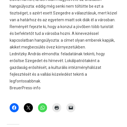
hangsúlyozta: eddig még senki nem töltötte be ezt a
tisztséget, s azért esett Szegedre a választásuk, mert közel
van a határhoz és az egyetem miatt sok diák él a városban.
Reményét fejezte ki, hogy a konzul a jövőben több turistát
és befektetőt tud a városba hozni. A kinevezéssel
kapcsolatban hangsúlyozta: a címet olyan emberek kapják,
akiket megbecsülés övez környezetükben.
Lednitzky András elmondta: feladatának tekinti, hogy
erősítse Szegedet és hírnevét. Lokálpatriótaként a
gazdaság erősítését, a kulturális intézményhálózat
fejlesztését és a vallási közeledést tekinti a
legfontosabbnak.
BreuerPress-info