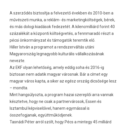
A szerződés biztosítja a felvezető években és 2010-ben a
művészeti munka, a reklám- és marketingköltségek, bérek,
és más dologi kiadások fedezetét. A kilencmilliárd forint 40
százalékát a központi költségvetés, a fennmaradó részt a
pécsi önkormányzat és támogatók teremtik elő.
Hiller István a programot a rendszerváltás utáni
Magyarország legnagyobb kulturális vállalkozásának
nevezte.
Az EKF olyan lehetőség, amely eddig soha és 2016-ig
biztosan nem adatik magyar városnak. Bár a címet egy
magyar város kapta, a siker az egész ország dicsősége lesz
– mondta.
Mint hangsúlyozta, a program hazai szereplői arra vannak
késztetve, hogy ne csak a partnervárosok, Essen és
Isztambul képviselőivel, hanem egymással is
összefogjanak, együttműködjenek.
Tasnádi Péter arról szólt, hogy Pécs a mintegy 45 milliárd