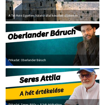
A Tel-Avivi Egyetem kutatói által készített új jelentés...
Pirkadat: Oberlander Báruch
Pirkadat: Seres Attila – A hét értékelése