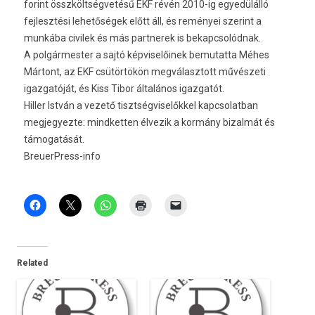
forint összköltségvetésű EKF révén 2010-ig egyedülálló
fejlesztési lehetőségek előtt áll, és reményei szerint a
munkába civilek és más partnerek is bekapcsolódnak.
A polgármester a sajtó képviselőinek bemutatta Méhes
Mártont, az EKF csütörtökön megválasztott művészeti
igazgatóját, és Kiss Tibor általános igazgatót.
Hiller István a vezető tisztségviselőkkel kapcsolatban
megjegyezte: mindketten élvezik a kormány bizalmát és
támogatását.
BreuerPress-info
Related