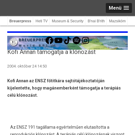
Menü
Breuerpress
Heti TV
Museum & Security
B'nai B'rith
Mazsiköm
Facebook
YouTube
TikTok
Spotify
Instagram
Kofi Annan támogatja a klónozást
2004. október 24 14:50
Kofi Annan az ENSZ főtitkára sajtótájékoztatóján
kijelentette, hogy magánemberként támogatja a terápiás
célú klónozást.
Az ENSZ 191 tagállama egyértelműen elutasította a
reprodukciós klónozást. A terápiás célú klónozásnak viszont