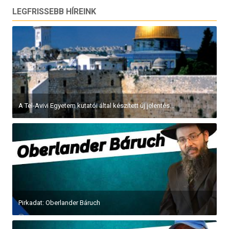
LEGFRISSEBB HÍREINK
A Tel-Avivi Egyetem kutatói által készített új jelentés...
Pirkadat: Oberlander Báruch