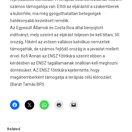
számos támogatója van. Ettől az eljárástól a szakemberek
a különféle, ma még gyógyíthatatlan betegségek
hatékonyabb kezelését remélik.
Az Egyesült Államok és Costa Rica által benyújtott
indítványt, mely szerint az eljárást teljesen be kell tiltani, 50
ország, főként az erősen vallásos katolikus nemzetek
támogatták, de számos fejlődő ország is a javaslat mellett
érvel. Kofi Annan az ENSZ főtitkára szerint ebben a
kérdésben az ENSZ tagállamainak önállóan kell meghozni
döntésüket. AZ ENSZ főtitkára kijelentette, hogy
magánemberként támogatja a terápiás célú klónozást.
(Barát Tamás BPI)
Related