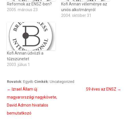
Reformok az ENSZ-ben?
Kofi Annan véleménye az
2005. március 23
uniós alkotmányról
2004. október 31
Kofi Annan üdvözli a
tűzszünetet
2003. július 1
Rovatok:
Egyéb
Cimkék:
Uncategorized
Bejegyzés
←
Izrael Állam új
59 éves az ENSZ
→
navigáció
magyarországi nagykövete,
David Admon hivatalos
bemutatkozó