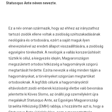
Status­quo Ante néven nevez­te.
Ez a név onnan származik, hogy az ehhez az irányzathoz
tartozó zsidók ellene voltak a zsidóság szétszakadásának
neológiára és ortodoxiára, ezért a saját maguk ilyen
elnevezésével az eredeti állapot visszaállítására, a zsidóság
egységére törekedtek. A neológok a vallás korszerűsítését
tűzték ki célul, a kiegyezés idején, Magyarországon
megszületett ortodox hitközség a hagyományok szigorú
megtartását hirdette. Ezóta nevezik a világ minden táján a
hagyományokat, a törvényeket szigorúan megtartókat
ortodoxoknak. A legfőbb célunk a hagyományoktól
eltávolodott zsidó emberek közösségi életbe való bevonása 
jelentette ki Köves Slomo, az önálló jogi személyként újra
megalakult Statusquo Ante, az Egységes Magyarországi
Izraelita Hitközség (EMIH) rabbija, s hozzátette azt is, hogy a