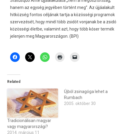
Statusquo Ante újjáalakulása „nem a megosztottság,
hanem az egység jegyében történt meg”. Az újjáalakult
hitközség fontos céljának tartja a közösségi programok
szervezését, hogy minél több zsidót vonjanak be a zsidó
közösségi életbe, valamint azt, hogy több kóser termék
jelenjen meg Magyarországon. (BPI)
Related
Újból zsinagóga lehet a
Rumbach
2005. október 30
Tradicionálisan magyar
vagy magyarországi?
2014. március 11