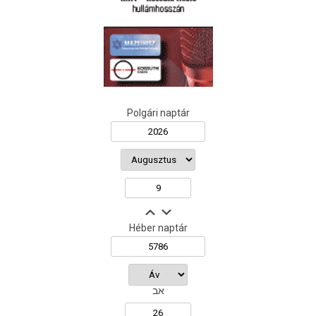
Polgári naptár
Héber naptár
אב