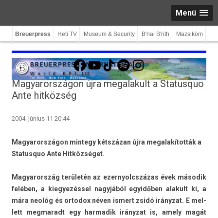
Menü
Breuerpress
Heti TV
Museum & Security
B'nai B'rith
Mazsiköm
Facebook
YouTube
TikTok
Spotify
Instagram
Magyarországon újra megalakult a Statusquo
Ante hitközség
2004. június 11 20:44
Magyarországon mintegy kétszázan újra megalakították a
Statusquo Ante Hitközséget.
Magyarország területén az ezer­nyolcszázas évek második
felében, a kiegyezés­sel nagyjából egyidőben al­akult ki, a
mára neológ és or­todox néven is­mert zsidó irányzat. E mel­
lett meg­maradt egy har­madik irányzat is, amely magát